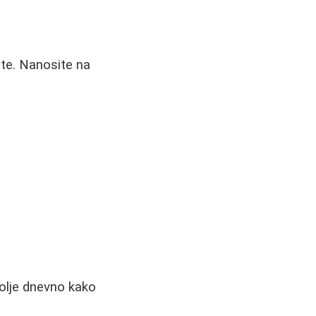
nte. Nanosite na
šolje dnevno kako