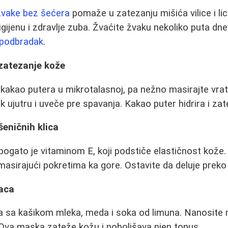
žvake bez šećera
pomaže u zatezanju mišića vilice i li
igijenu i zdravlje zuba. Žvaćite žvaku nekoliko puta dn
podbradak
.
 zatezanje kože
 kakao putera u mikrotalasnoj, pa nežno masirajte vrat
k ujutru i uveče pre spavanja. Kakao puter hidrira i za
eničnih klica
 bogato je vitaminom E, koji podstiče elastičnost kože.
 masirajući pokretima ka gore. Ostavite da deluje preko
aca
a sa kašikom mleka, meda i soka od limuna. Nanosite
 Ova maska zateže kožu i poboljšava njen tonus.