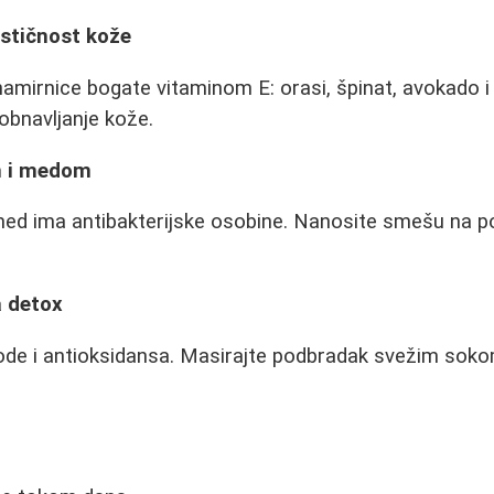
astičnost kože
namirnice bogate vitaminom E: orasi, špinat, avokado i u
obnavljanje kože.
m i medom
 med ima antibakterijske osobine. Nanosite smešu na 
a detox
ode i antioksidansa. Masirajte podbradak svežim soko