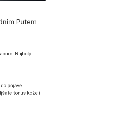
rodnim Putem
anom. Najbolji
 do pojave
ljšate tonus kože i