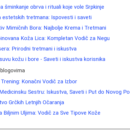
za šminkanje obrva i rituali koje vole Srpkinje
 estetskih tretmana: Ispovesti i saveti
tiv Mimičnih Bora: Najbolje Krema i Tretmani
binovana Koža Lica: Kompletan Vodič za Negu
sera: Prirodni tretmani i iskustva
uvu kožu i bore - Saveti i iskustva korisnika
 blogovima
 Trening: Konačni Vodič za Izbor
a Medicinsku Sestru: Iskustva, Saveti i Put do Novog Po
tvo Grčkih Letnjih Očaranja
a Biljnim Uljima: Vodič za Sve Tipove Kože