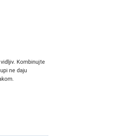
idljiv. Kombinujte
tupi ne daju
jakom.