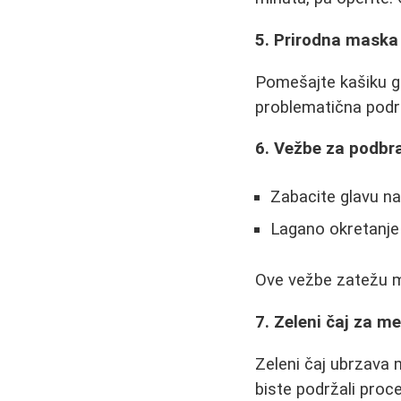
5. Prirodna maska 
Pomešajte kašiku gl
problematična podr
6. Vežbe za podbr
Zabacite glavu na
Lagano okretanje
Ove vežbe zatežu mi
7. Zeleni čaj za m
Zeleni čaj ubrzava 
biste podržali proc