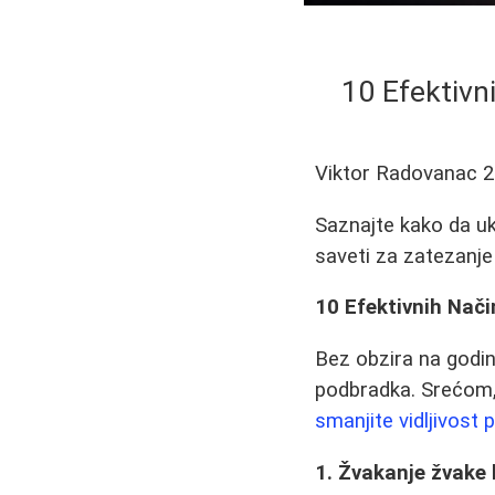
10 Efektivn
Viktor Radovanac
2
Saznajte kako da u
saveti za zatezanje
10 Efektivnih Nač
Bez obzira na godi
podbradka. Srećom, 
smanjite vidljivost
1. Žvakanje žvake