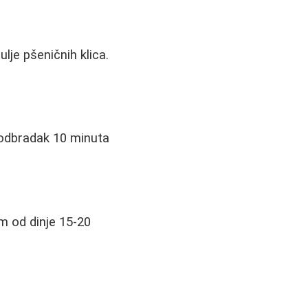
lje pšeničnih klica.
podbradak 10 minuta
m od dinje 15-20