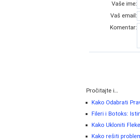
Vaše ime:
Vaš email:
Komentar:
Pročitajte i...
Kako Odabrati Pr
Fileri i Botoks: Isti
Kako Ukloniti Flek
Kako rešiti problem