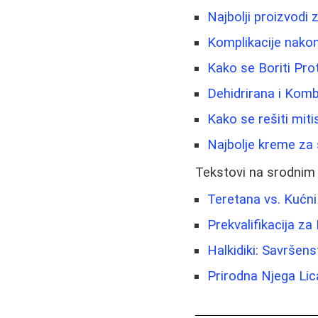
Najbolji proizvodi 
Komplikacije nakon
Kako se Boriti Pro
Dehidrirana i Kom
Kako se rešiti miti
Najbolje kreme za s
Tekstovi na srodnim
Teretana vs. Kućni
Prekvalifikacija z
Halkidiki: Savršens
Prirodna Njega Lic