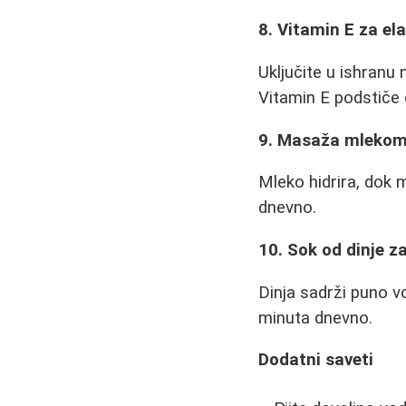
8. Vitamin E za el
Uključite u ishranu 
Vitamin E podstiče 
9. Masaža mleko
Mleko hidrira, dok
dnevno.
10. Sok od dinje z
Dinja sadrži puno v
minuta dnevno.
Dodatni saveti