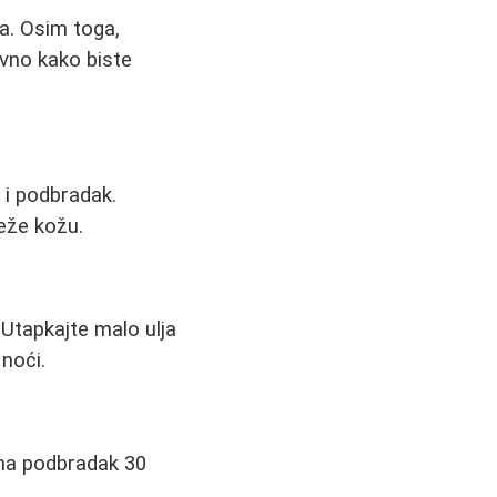
ca. Osim toga,
evno kako biste
 i podbradak.
teže kožu.
 Utapkajte malo ulja
 noći.
 na podbradak 30