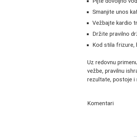
Pijte dovoljno v
Smanjite unos kaf
Vežbajte kardio t
Držite pravilno dr
Kod stila frizure,
Uz redovnu primenu
vežbe, pravilnu ishr
rezultate, postoje i
Komentari