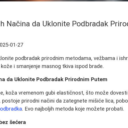
ih Načina da Uklonite Podbradak Pri
025-01-27
klonite podbradak prirodnim metodama, vežbama i ishr
 kože i smanjenje masnog tkiva ispod brade.
ina da Uklonite Podbradak Prirodnim Putem
ne, koža vremenom gubi elastičnost, što može dovesti
postoje prirodni načini da zategnete mišiće lica, pobo
 podbradka
. Evo najboljih metoda koje možete probati.
 bez šećera