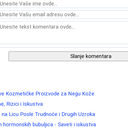
Slanje komentara
ave Kozmetičke Proizvode za Negu Kože
ne, Rizici i Iskustva
e na Licu Posle Trudnoće i Drugih Uzroka
 hormonskih bubuljica - Saveti i iskustva