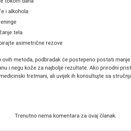
ode tokom dana
e i alkohola
reninge
žanje tela
 birajte asimetrične rezove
 ovih metoda, podbradak će postepeno postati manje v
anu i negu kože za najbolje rezultate. Ako prirodni pris
 medicinski tretmani, ali uvijek ih konsultujte sa stručn
Trenutno nema komentara za ovaj članak.