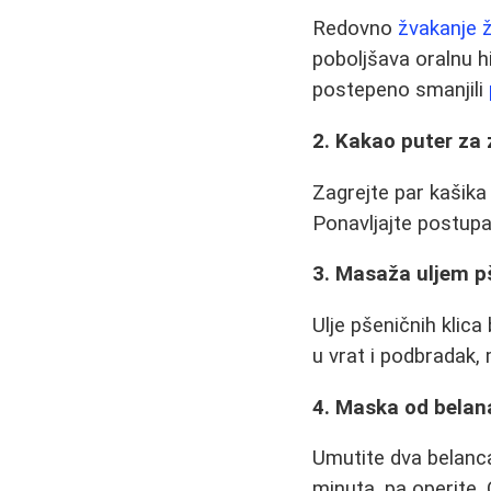
Redovno
žvakanje 
poboljšava oralnu h
postepeno smanjili
2. Kakao puter za
Zagrejte par kašika
Ponavljajte postupa
3. Masaža uljem pš
Ulje pšeničnih klica
u vrat i podbradak,
4. Maska od belan
Umutite dva belanc
minuta, pa operite.