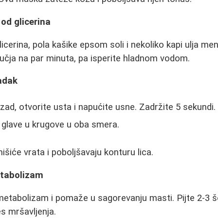
od glicerina
icerina, pola kašike epsom soli i nekoliko kapi ulja me
učja na par minuta, pa isperite hladnom vodom.
adak
zad, otvorite usta i napućite usne. Zadržite 5 sekundi.
 glave u krugove u oba smera.
šiće vrata i poboljšavaju konturu lica.
etabolizam
metabolizam i pomaže u sagorevanju masti. Pijte 2-3 
es mršavljenja.