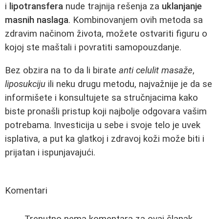
i
lipotransfera
nude trajnija rešenja za
uklanjanje
masnih naslaga
. Kombinovanjem ovih metoda sa
zdravim načinom života, možete ostvariti figuru o
kojoj ste maštali i povratiti samopouzdanje.
Bez obzira na to da li birate
anti celulit masaže
,
liposukciju
ili neku drugu metodu, najvažnije je da se
informišete i konsultujete sa stručnjacima kako
biste pronašli pristup koji najbolje odgovara vašim
potrebama. Investicija u sebe i svoje telo je uvek
isplativa, a put ka glatkoj i zdravoj koži može biti i
prijatan i ispunjavajući.
Komentari
Trenutno nema komentara za ovaj članak.