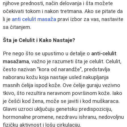
njihove prednosti, način delovanja i šta možete
očekivati tokom i nakon tretmana. Ako se pitate da
li je
anti celulit masaža
pravi izbor za vas, nastavite
sa čitanjem.
Šta je Celulit i Kako Nastaje?
Pre nego što se upustimo u detalje o
anti-celulit
masažama
, važno je razumeti šta je celulit. Celulit,
često nazivan "kora od narandže", predstavlja
naboranu kožu koja nastaje usled nakupljanja
masnih ćelija ispod kože. Ove ćelije guraju vezivno
tkivo, što rezultira neravnom površinom kože. Iako
je češći kod žena, može se javiti i kod muškaraca.
Glavni uzroci uključuju genetsku predispoziciju,
hormonalne promene, nezdravu ishranu, nedovoljnu
fizičku aktivnost i lošu cirkulaciju.