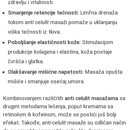
zdravlju i vitalnosti.
Smanjenje retencije tečnosti:
Limfna drenaža
tokom
anti celulit masaži
pomaže u uklanjanju
viška tečnosti iz tkiva.
Poboljšanje elastičnosti kože:
Stimulacijom
produkcije kolagena i elastina, koža postaje
čvršća i glatka.
Olakšavanje mišićne napetosti:
Masaža opušta
mišiće i smanjuje osećaj umora.
Kombinovanjem različitih
anti celulit masažama
sa
drugim metodama lečenja, poput kremama sa
retinolom ili kofeinom, može se postići još bolji
efekat. Takođe,
anti-celulit masaže
su odličan način