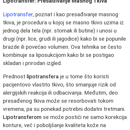
Lipotransfer: Presađivanje Masnog Tkiva
Lipotransfer
, poznat i kao presađivanje masnog
tkiva, je procedura u kojoj se masno tkivo uzima iz
jednog dela tela (npr. stomak ili butine) i unosi u
drugi (npr. lice, grudi ili jagodice) kako bi se popunile
brazde ili povećao volumen. Ova tehnika se često
kombinuje sa liposukcijom kako bi se postigao
skladan i prirodan izgled.
Prednost
lipotransfera
je u tome što koristi
pacijentovo vlastito tkivo, što smanjuje rizik od
alergijskih reakcija ili odbacivanja. Međutim, deo
presađenog tkiva može se resorbovati tokom
vremena, pa su ponekad potrebni dodatni tretmani.
Lipotransferom
se može postići ne samo korekcija
konture, već i poboljšanje kvaliteta kože na