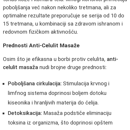
poboljšanja već nakon nekoliko tretmana, ali za
optimalne rezultate preporučuje se serija od 10 do
15 tretmana, u kombinaciji sa zdravom ishranom i
redovnom fizičkom aktivnošću.
Prednosti Anti-Celulit Masaže
Osim što je efikasna u borbi protiv celulita,
anti-
celulit masaža
nudi brojne druge prednosti:
Poboljšana cirkulacija:
Stimulacija krvnog i
limfnog sistema doprinosi boljem dotoku
kiseonika i hranljivih materija do ćelija.
Detoksikacija:
Masaža podstiče eliminaciju
toksina iz organizma, što doprinosi opštem