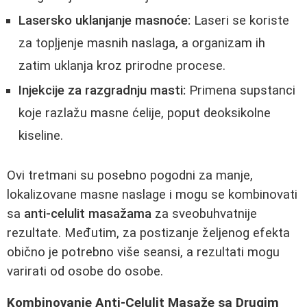
Lasersko uklanjanje masnoće:
Laseri se koriste
za topļjenje masnih naslaga, a organizam ih
zatim uklanja kroz prirodne procese.
Injekcije za razgradnju masti:
Primena supstanci
koje razlažu masne ćelije, poput deoksikolne
kiseline.
Ovi tretmani su posebno pogodni za manje,
lokalizovane masne naslage i mogu se kombinovati
sa
anti-celulit masažama
za sveobuhvatnije
rezultate. Međutim, za postizanje željenog efekta
obično je potrebno više seansi, a rezultati mogu
varirati od osobe do osobe.
Kombinovanje Anti-Celulit Masaže sa Drugim