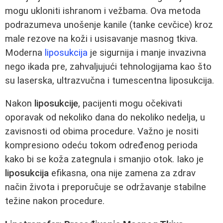
mogu ukloniti ishranom i vežbama. Ova metoda
podrazumeva unošenje kanile (tanke cevčice) kroz
male rezove na koži i usisavanje masnog tkiva.
Moderna
liposukcija
je sigurnija i manje invazivna
nego ikada pre, zahvaljujući tehnologijama kao što
su laserska, ultrazvučna i tumescentna liposukcija.
Nakon
liposukcije
, pacijenti mogu očekivati
oporavak od nekoliko dana do nekoliko nedelja, u
zavisnosti od obima procedure. Važno je nositi
kompresiono odeću tokom određenog perioda
kako bi se koža zategnula i smanjio otok. Iako je
liposukcija
efikasna, ona nije zamena za zdrav
način života i preporučuje se održavanje stabilne
težine nakon procedure.