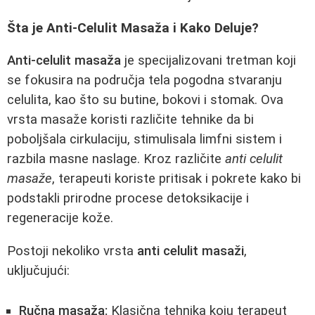
Šta je Anti-Celulit Masaža i Kako Deluje?
Anti-celulit masaža
je specijalizovani tretman koji
se fokusira na područja tela pogodna stvaranju
celulita, kao što su butine, bokovi i stomak. Ova
vrsta masaže koristi različite tehnike da bi
poboljšala cirkulaciju, stimulisala limfni sistem i
razbila masne naslage. Kroz različite
anti celulit
masaže
, terapeuti koriste pritisak i pokrete kako bi
podstakli prirodne procese detoksikacije i
regeneracije kože.
Postoji nekoliko vrsta
anti celulit masaži
,
uključujući:
Ručna masaža:
Klasična tehnika koju terapeut