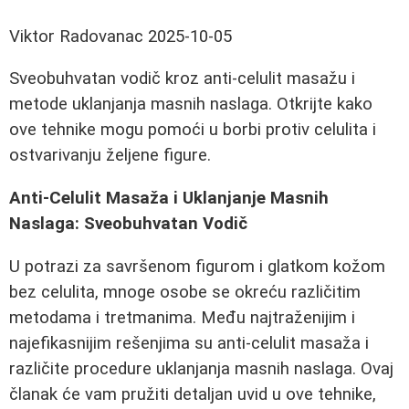
Viktor Radovanac
2025-10-05
Sveobuhvatan vodič kroz anti-celulit masažu i
metode uklanjanja masnih naslaga. Otkrijte kako
ove tehnike mogu pomoći u borbi protiv celulita i
ostvarivanju željene figure.
Anti-Celulit Masaža i Uklanjanje Masnih
Naslaga: Sveobuhvatan Vodič
U potrazi za savršenom figurom i glatkom kožom
bez celulita, mnoge osobe se okreću različitim
metodama i tretmanima. Među najtraženijim i
najefikasnijim rešenjima su anti-celulit masaža i
različite procedure uklanjanja masnih naslaga. Ovaj
članak će vam pružiti detaljan uvid u ove tehnike,