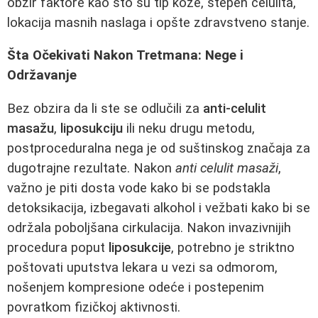
obzir faktore kao što su tip kože, stepen celulita,
lokacija masnih naslaga i opšte zdravstveno stanje.
Šta Očekivati Nakon Tretmana: Nege i
Održavanje
Bez obzira da li ste se odlučili za
anti-celulit
masažu
,
liposukciju
ili neku drugu metodu,
postproceduralna nega je od suštinskog značaja za
dugotrajne rezultate. Nakon
anti celulit masaži
,
važno je piti dosta vode kako bi se podstakla
detoksikacija, izbegavati alkohol i vežbati kako bi se
održala poboljšana cirkulacija. Nakon invazivnijih
procedura poput
liposukcije
, potrebno je striktno
poštovati uputstva lekara u vezi sa odmorom,
nošenjem kompresione odeće i postepenim
povratkom fizičkoj aktivnosti.