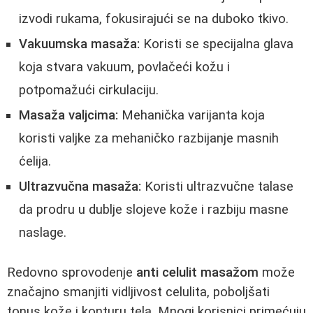
izvodi rukama, fokusirajući se na duboko tkivo.
Vakuumska masaža:
Koristi se specijalna glava
koja stvara vakuum, povlačeći kožu i
potpomažući cirkulaciju.
Masaža valjcima:
Mehanička varijanta koja
koristi valjke za mehaničko razbijanje masnih
ćelija.
Ultrazvučna masaža:
Koristi ultrazvučne talase
da prodru u dublje slojeve kože i razbiju masne
naslage.
Redovno sprovodenje
anti celulit masažom
može
značajno smanjiti vidljivost celulita, poboljšati
tonus kože i konturu tela. Mnogi korisnici primećuju