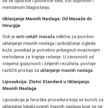
da se opustite i posvetite sebi, što doprinosi i
mentalnom blagostanju.
Uklanjanje Masnih Naslaga: Od Masaže do
Hirurgije
Dok je
anti-celulit masaža
odlična za površno
uklanjanje masnih naslaga i poboljšanje izgleda
kože, ponekad je potrebno pribegnuti invazivnijim
metodama za trajnije rešenje. U zavisnosti od
stepena gojaznosti i željenih rezultata, postoje
različiti pristupi za
uklanjanje masnih naslaga
.
Liposukcija: Zlatni Standard u Uklanjanju
Masnih Naslaga
Liposukcija je hirurška procedura koja se koristi za
uklanjanje lokalizovanih masnih naslaga koje se ne