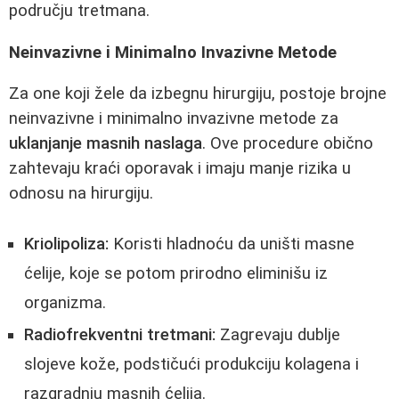
području tretmana.
Neinvazivne i Minimalno Invazivne Metode
Za one koji žele da izbegnu hirurgiju, postoje brojne
neinvazivne i minimalno invazivne metode za
uklanjanje masnih naslaga
. Ove procedure obično
zahtevaju kraći oporavak i imaju manje rizika u
odnosu na hirurgiju.
Kriolipoliza:
Koristi hladnoću da uništi masne
ćelije, koje se potom prirodno eliminišu iz
organizma.
Radiofrekventni tretmani:
Zagrevaju dublje
slojeve kože, podstičući produkciju kolagena i
razgradnju masnih ćelija.