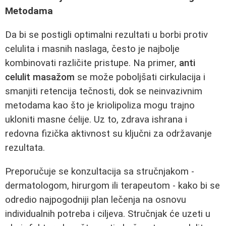
Metodama
Da bi se postigli optimalni rezultati u borbi protiv
celulita i masnih naslaga, često je najbolje
kombinovati različite pristupe. Na primer,
anti
celulit masažom
se može poboljšati cirkulacija i
smanjiti retencija tečnosti, dok se neinvazivnim
metodama kao što je kriolipoliza mogu trajno
ukloniti masne ćelije. Uz to, zdrava ishrana i
redovna fizička aktivnost su ključni za održavanje
rezultata.
Preporučuje se konzultacija sa stručnjakom -
dermatologom, hirurgom ili terapeutom - kako bi se
odredio najpogodniji plan lečenja na osnovu
individualnih potreba i ciljeva. Stručnjak će uzeti u