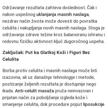
Održavanje rezultata zahteva doslednost. Čak i
nakon uspešnog
uklanjanja masnih naslaga
,
nezdrav način života može dovesti do povratka
celulita i nakupļjanja novih masnih naslaga. Stoga je
održavanje zdrave težine kroz balansiranu ishranu i
redovnu fizičku aktivnost ključ dugoročnog uspeha.
Zaključak: Put ka Glatkoj Koži i Figuri Bez
Celulita
Borba protiv celulita i masnih naslaga može biti
izazovna, ali uz današnje tehnologije i metode,
postizanje željenih rezultata je dostupnije nego
ikada.
Anti-celulit masaža
pruža neinvazivan i
prijatan način za poboljšanje izgleda kože i
smanjenje celulita, dok procedure poput
liposukcije