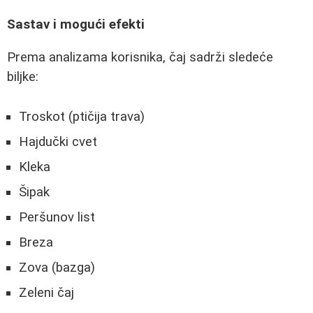
Sastav i mogući efekti
Prema analizama korisnika, čaj sadrži sledeće
biljke:
Troskot (ptičija trava)
Hajdučki cvet
Kleka
Šipak
Peršunov list
Breza
Zova (bazga)
Zeleni čaj