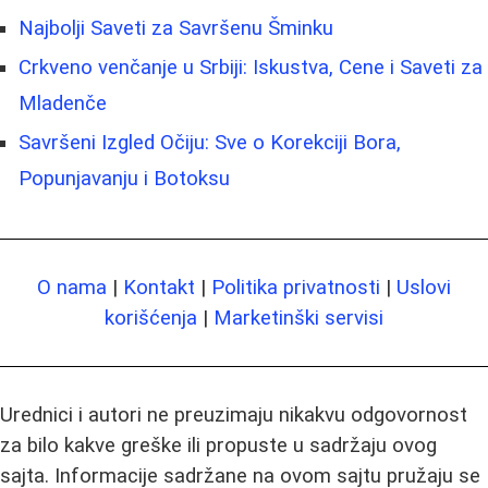
Najbolji Saveti za Savršenu Šminku
Crkveno venčanje u Srbiji: Iskustva, Cene i Saveti za
Mladenče
Savršeni Izgled Očiju: Sve o Korekciji Bora,
Popunjavanju i Botoksu
O nama
|
Kontakt
|
Politika privatnosti
|
Uslovi
korišćenja
|
Marketinški servisi
Urednici i autori ne preuzimaju nikakvu odgovornost
za bilo kakve greške ili propuste u sadržaju ovog
sajta. Informacije sadržane na ovom sajtu pružaju se