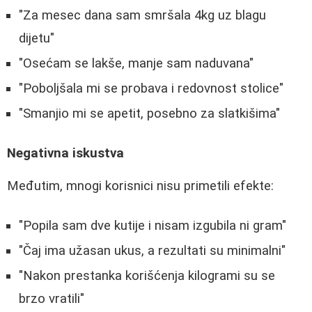
"Za mesec dana sam smršala 4kg uz blagu
dijetu"
"Osećam se lakše, manje sam naduvana"
"Poboljšala mi se probava i redovnost stolice"
"Smanjio mi se apetit, posebno za slatkišima"
Negativna iskustva
Međutim, mnogi korisnici nisu primetili efekte:
"Popila sam dve kutije i nisam izgubila ni gram"
"Čaj ima užasan ukus, a rezultati su minimalni"
"Nakon prestanka korišćenja kilogrami su se
brzo vratili"