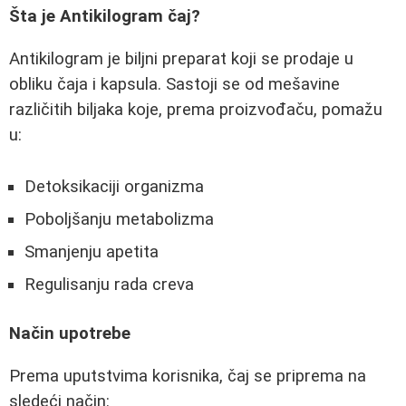
Šta je Antikilogram čaj?
Antikilogram je biljni preparat koji se prodaje u
obliku čaja i kapsula. Sastoji se od mešavine
različitih biljaka koje, prema proizvođaču, pomažu
u:
Detoksikaciji organizma
Poboljšanju metabolizma
Smanjenju apetita
Regulisanju rada creva
Način upotrebe
Prema uputstvima korisnika, čaj se priprema na
sledeći način: