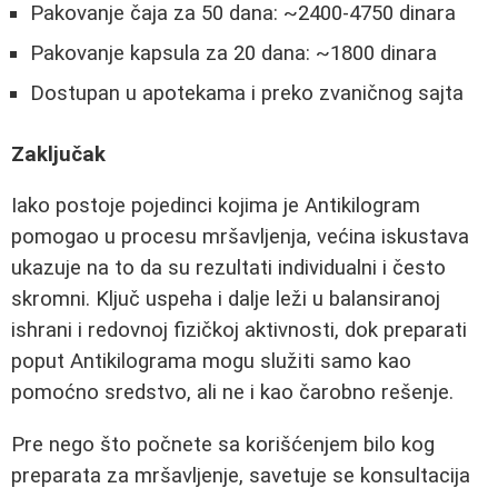
Pakovanje čaja za 50 dana: ~2400-4750 dinara
Pakovanje kapsula za 20 dana: ~1800 dinara
Dostupan u apotekama i preko zvaničnog sajta
Zaključak
Iako postoje pojedinci kojima je Antikilogram
pomogao u procesu mršavljenja, većina iskustava
ukazuje na to da su rezultati individualni i često
skromni. Ključ uspeha i dalje leži u balansiranoj
ishrani i redovnoj fizičkoj aktivnosti, dok preparati
poput Antikilograma mogu služiti samo kao
pomoćno sredstvo, ali ne i kao čarobno rešenje.
Pre nego što počnete sa korišćenjem bilo kog
preparata za mršavljenje, savetuje se konsultacija