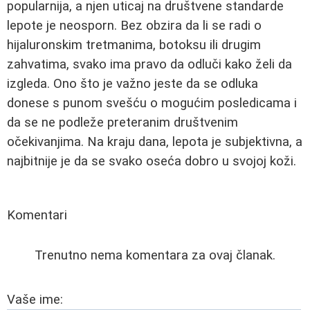
popularnija, a njen uticaj na društvene standarde
lepote je neosporn. Bez obzira da li se radi o
hijaluronskim tretmanima, botoksu ili drugim
zahvatima, svako ima pravo da odluči kako želi da
izgleda. Ono što je važno jeste da se odluka
donese s punom svešću o mogućim posledicama i
da se ne podleže preteranim društvenim
očekivanjima. Na kraju dana, lepota je subjektivna, a
najbitnije je da se svako oseća dobro u svojoj koži.
Komentari
Trenutno nema komentara za ovaj članak.
Vaše ime: