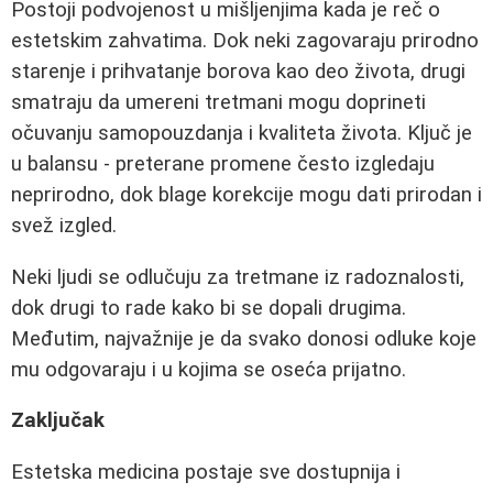
Postoji podvojenost u mišljenjima kada je reč o
estetskim zahvatima. Dok neki zagovaraju prirodno
starenje i prihvatanje borova kao deo života, drugi
smatraju da umereni tretmani mogu doprineti
očuvanju samopouzdanja i kvaliteta života. Ključ je
u balansu - preterane promene često izgledaju
neprirodno, dok blage korekcije mogu dati prirodan i
svež izgled.
Neki ljudi se odlučuju za tretmane iz radoznalosti,
dok drugi to rade kako bi se dopali drugima.
Međutim, najvažnije je da svako donosi odluke koje
mu odgovaraju i u kojima se oseća prijatno.
Zaključak
Estetska medicina postaje sve dostupnija i