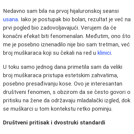
Nedavno sam bila na prvoj hijaluronskoj seansi
usana
. Iako je postupak bio bolan, rezultat je već na
prvi pogled bio zadovoljavajući. Verujem da će
konačni efekat biti fenomenalan. Međutim, ono što
me je posebno iznenadilo nije bio sam tretman, već
broj muškaraca koji su čekali na red u
klinici
.
U toku samo jednog dana primetila sam da veliki
broj muškaraca pristupa estetskim zahvatima,
posebno presađivanju kose. Ovo je interesantan
društveni fenomen, s obzirom da se često govori o
pritisku na žene da održavaju mladalački izgled, dok
se muškarci u tom kontekstu retko pominju.
Društveni pritisak i dvostruki standardi