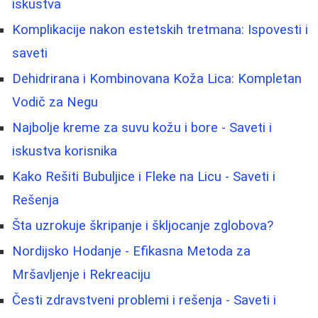
iskustva
Komplikacije nakon estetskih tretmana: Ispovesti i
saveti
Dehidrirana i Kombinovana Koža Lica: Kompletan
Vodič za Negu
Najbolje kreme za suvu kožu i bore - Saveti i
iskustva korisnika
Kako Rešiti Bubuljice i Fleke na Licu - Saveti i
Rešenja
Šta uzrokuje škripanje i škljocanje zglobova?
Nordijsko Hodanje - Efikasna Metoda za
Mršavljenje i Rekreaciju
Česti zdravstveni problemi i rešenja - Saveti i