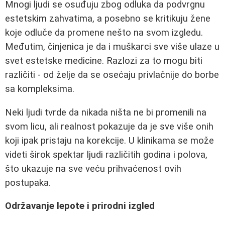
Mnogi ljudi se osuđuju zbog odluka da podvrgnu
estetskim zahvatima, a posebno se kritikuju žene
koje odluče da promene nešto na svom izgledu.
Međutim, činjenica je da i muškarci sve više ulaze u
svet estetske medicine. Razlozi za to mogu biti
različiti - od želje da se osećaju privlačnije do borbe
sa kompleksima.
Neki ljudi tvrde da nikada ništa ne bi promenili na
svom licu, ali realnost pokazuje da je sve više onih
koji ipak pristaju na korekcije. U klinikama se može
videti širok spektar ljudi različitih godina i polova,
što ukazuje na sve veću prihvaćenost ovih
postupaka.
Održavanje lepote i prirodni izgled