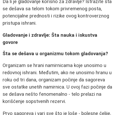
Da li je gladovanje korisno za zdravlje? Istražite šta
se dešava sa telom tokom privremenog posta,
potencijalne prednosti i rizike ovog kontroverznog
pristupa ishrani.
Gladovanje i zdravlje: Šta nauka i iskustva
govore
Šta se dešava u organizmu tokom gladovanja?
Organizam se hrani namirnicama koje unosimo u
redovnoj ishrani. Međutim, ako ne unosimo hranu u
roku od tri dana, organizam počinje da sagoreva
sve ostatke unetih namirnica. U ovoj fazi počinje da
se dešava nešto fenomenalno - telo prelazi na
korišćenje sopstvenih rezervi.
Prvo sagoreva i vari sve što je loše - bolesne ćelije,