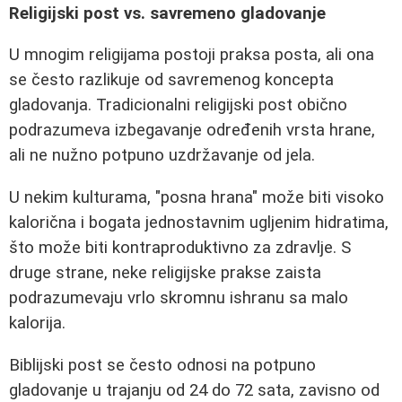
Religijski post vs. savremeno gladovanje
U mnogim religijama postoji praksa posta, ali ona
se često razlikuje od savremenog koncepta
gladovanja. Tradicionalni religijski post obično
podrazumeva izbegavanje određenih vrsta hrane,
ali ne nužno potpuno uzdržavanje od jela.
U nekim kulturama, "posna hrana" može biti visoko
kalorična i bogata jednostavnim ugljenim hidratima,
što može biti kontraproduktivno za zdravlje. S
druge strane, neke religijske prakse zaista
podrazumevaju vrlo skromnu ishranu sa malo
kalorija.
Biblijski post se često odnosi na potpuno
gladovanje u trajanju od 24 do 72 sata, zavisno od