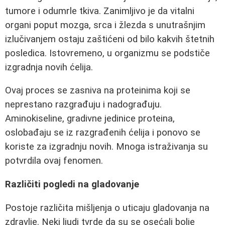
tumore i odumrle tkiva. Zanimljivo je da vitalni
organi poput mozga, srca i žlezda s unutrašnjim
izlučivanjem ostaju zaštićeni od bilo kakvih štetnih
posledica. Istovremeno, u organizmu se podstiče
izgradnja novih ćelija.
Ovaj proces se zasniva na proteinima koji se
neprestano razgrađuju i nadograđuju.
Aminokiseline, gradivne jedinice proteina,
oslobađaju se iz razgrađenih ćelija i ponovo se
koriste za izgradnju novih. Mnoga istraživanja su
potvrdila ovaj fenomen.
Različiti pogledi na gladovanje
Postoje različita mišljenja o uticaju gladovanja na
zdravlje. Neki ljudi tvrde da su se osećali bolje