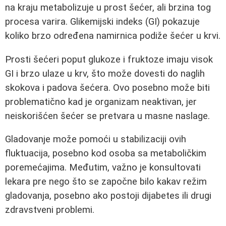
na kraju metabolizuje u prost šećer, ali brzina tog
procesa varira. Glikemijski indeks (GI) pokazuje
koliko brzo određena namirnica podiže šećer u krvi.
Prosti šećeri poput glukoze i fruktoze imaju visok
GI i brzo ulaze u krv, što može dovesti do naglih
skokova i padova šećera. Ovo posebno može biti
problematično kad je organizam neaktivan, jer
neiskorišćen šećer se pretvara u masne naslage.
Gladovanje može pomoći u stabilizaciji ovih
fluktuacija, posebno kod osoba sa metaboličkim
poremećajima. Međutim, važno je konsultovati
lekara pre nego što se započne bilo kakav režim
gladovanja, posebno ako postoji dijabetes ili drugi
zdravstveni problemi.