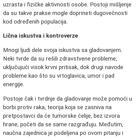
uzrasta i fizičke aktivnosti osobe. Postoji mišljenje
da su takve prakse mogle doprineti dugovečnosti
kod određenih populacija.
Lična iskustva i kontroverze
Mnogi ljudi dele svoja iskustva sa gladovanjem.
Neki tvrde da su rešili zdravstvene probleme,
uključujući visok krvni pritisak, dok drugi navode
probleme kao što su vrtoglavica, umor i pad
energije.
Postoje čak i tvrdnje da gladovanje može pomoći u
borbi protiv raka, teorija koja se zasniva na
pretpostavci da će tumorske ćelije, bez izvora
hrane, početi da se same razgrađuju. Međutim,
naučna zajednica je podeljena po ovom pitanju i