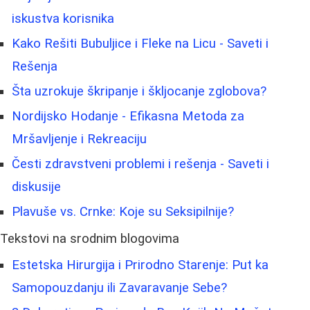
iskustva korisnika
Kako Rešiti Bubuljice i Fleke na Licu - Saveti i
Rešenja
Šta uzrokuje škripanje i škljocanje zglobova?
Nordijsko Hodanje - Efikasna Metoda za
Mršavljenje i Rekreaciju
Česti zdravstveni problemi i rešenja - Saveti i
diskusije
Plavuše vs. Crnke: Koje su Seksipilnije?
Tekstovi na srodnim blogovima
Estetska Hirurgija i Prirodno Starenje: Put ka
Samopouzdanju ili Zavaravanje Sebe?