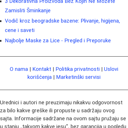
3 Dekorativna Proizvoda Bez Kojih Ne Možete
Zamisliti Šminkanje
Vodič kroz beogradske bazene: Plivanje, higijena,
cene i saveti
Najbolje Maske za Lice - Pregled i Preporuke
O nama
|
Kontakt
|
Politika privatnosti
|
Uslovi
korišćenja
|
Marketinški servisi
Urednici i autori ne preuzimaju nikakvu odgovornost
za bilo kakve greške ili propuste u sadržaju ovog
sajta. Informacije sadržane na ovom sajtu pružaju se
u stanju „takvom kakve jesu“, bez garancija u pogledu