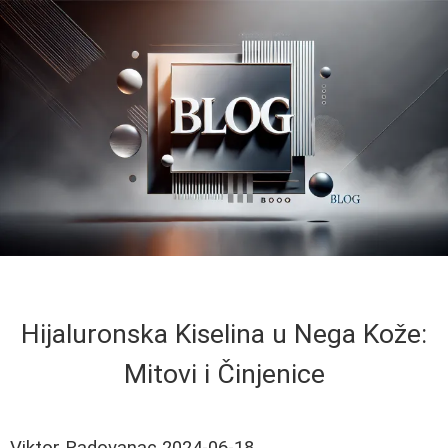
Hijaluronska Kiselina u Nega Kože:
Mitovi i Činjenice
Viktor Radovanac
2024-06-18