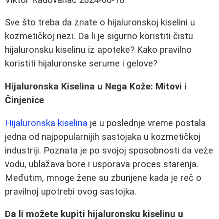
Sve što treba da znate o hijaluronskoj kiselini u
kozmetičkoj nezi. Da li je sigurno koristiti čistu
hijaluronsku kiselinu iz apoteke? Kako pravilno
koristiti hijaluronske serume i gelove?
Hijaluronska Kiselina u Nega Kože: Mitovi i
Činjenice
Hijaluronska kiselina
je u poslednje vreme postala
jedna od najpopularnijih sastojaka u kozmetičkoj
industriji. Poznata je po svojoj sposobnosti da veže
vodu, ublažava bore i usporava proces starenja.
Međutim, mnoge žene su zbunjene kada je reč o
pravilnoj upotrebi ovog sastojka.
Da li možete kupiti hijaluronsku kiselinu u