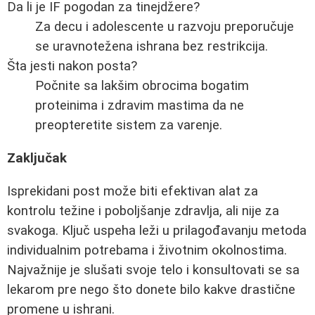
Da li je IF pogodan za tinejdžere?
Za decu i adolescente u razvoju preporučuje
se uravnotežena ishrana bez restrikcija.
Šta jesti nakon posta?
Počnite sa lakšim obrocima bogatim
proteinima i zdravim mastima da ne
preopteretite sistem za varenje.
Zaključak
Isprekidani post može biti efektivan alat za
kontrolu težine i poboljšanje zdravlja, ali nije za
svakoga. Ključ uspeha leži u prilagođavanju metoda
individualnim potrebama i životnim okolnostima.
Najvažnije je slušati svoje telo i konsultovati se sa
lekarom pre nego što donete bilo kakve drastične
promene u ishrani.