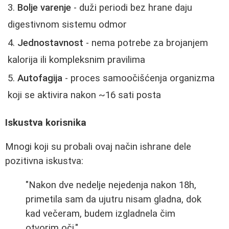
Bolje varenje
- duži periodi bez hrane daju
digestivnom sistemu odmor
Jednostavnost
- nema potrebe za brojanjem
kalorija ili kompleksnim pravilima
Autofagija
- proces samoočišćenja organizma
koji se aktivira nakon ~16 sati posta
Iskustva korisnika
Mnogi koji su probali ovaj način ishrane dele
pozitivna iskustva:
"Nakon dve nedelje nejedenja nakon 18h,
primetila sam da ujutru nisam gladna, dok
kad večeram, budem izgladnela čim
otvorim oči."