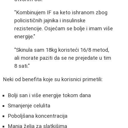
"Kombinujem IF sa keto ishranom zbog
policističnih jajnika i insulinske
rezistencije. Osjećam se bolje i imam više
energije."
"Skinula sam 18kg koristeći 16/8 metod,
ali morate paziti da se ne prejedate u tim
8 sati."
Neki od benefita koje su korisnici primetili:
Bolji san i više energije tokom dana
Smanjenje celulita
Poboljšana koncentracija
Manja želja za slatkišima