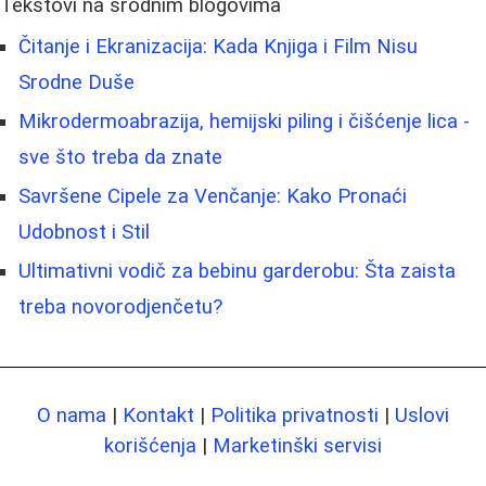
Tekstovi na srodnim blogovima
Čitanje i Ekranizacija: Kada Knjiga i Film Nisu
Srodne Duše
Mikrodermoabrazija, hemijski piling i čišćenje lica -
sve što treba da znate
Savršene Cipele za Venčanje: Kako Pronaći
Udobnost i Stil
Ultimativni vodič za bebinu garderobu: Šta zaista
treba novorodjenčetu?
O nama
|
Kontakt
|
Politika privatnosti
|
Uslovi
korišćenja
|
Marketinški servisi