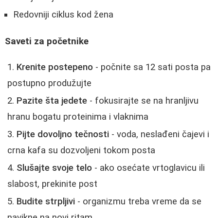
Redovniji ciklus kod žena
Saveti za početnike
Krenite postepeno
- počnite sa 12 sati posta pa
postupno produžujte
Pazite šta jedete
- fokusirajte se na hranljivu
hranu bogatu proteinima i vlaknima
Pijte dovoljno tečnosti
- voda, neslađeni čajevi i
crna kafa su dozvoljeni tokom posta
Slušajte svoje telo
- ako osećate vrtoglavicu ili
slabost, prekinite post
Budite strpljivi
- organizmu treba vreme da se
navikne na novi ritam