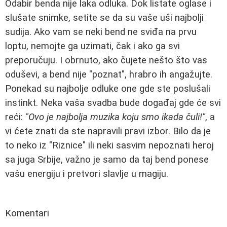
Odabir benda nije laka odluka. Dok listate oglase i
slušate snimke, setite se da su vaše uši najbolji
sudija. Ako vam se neki bend ne sviđa na prvu
loptu, nemojte ga uzimati, čak i ako ga svi
preporučuju. I obrnuto, ako čujete nešto što vas
oduševi, a bend nije "poznat", hrabro ih angažujte.
Ponekad su najbolje odluke one gde ste poslušali
instinkt. Neka vaša svadba bude događaj gde će svi
reći:
"Ovo je najbolja muzika koju smo ikada čuli!"
, a
vi ćete znati da ste napravili pravi izbor. Bilo da je
to neko iz "Riznice" ili neki sasvim nepoznati heroj
sa juga Srbije, važno je samo da taj bend ponese
vašu energiju i pretvori slavlje u magiju.
Komentari