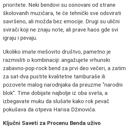
prioritete. Neki bendovi su osnovani od strane
školovanih muzičara, te će tehnički sve odsvirati
savršeno, ali možda bez emocije. Drugi su ulični
svirači koji ne znaju note, ali prave haos gde svi
igraju i pevaju.
Ukoliko imate mešovito društvo, pametno je
razmisliti o kombinaciji: angažujete vrhunski
zabavno-pop-rock bend za prvi deo večeri, a zatim
za sat-dva pustite kvalitetne tamburaše ili
pozovete malog narodnjaka da preuzme "narodni
blok". Time dobijate najbolje iz oba sveta, a
izbegavate muku da slušate kako rok pevač
pokušava da otpeva Harisa Džinovića.
Ključni Saveti za Procenu Benda uživo