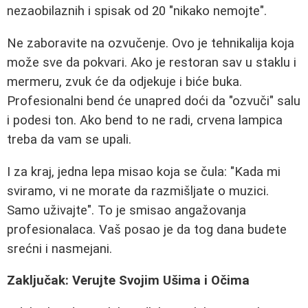
nezaobilaznih i spisak od 20 "nikako nemojte".
Ne zaboravite na ozvučenje. Ovo je tehnikalija koja
može sve da pokvari. Ako je restoran sav u staklu i
mermeru, zvuk će da odjekuje i biće buka.
Profesionalni bend će unapred doći da "ozvuči" salu
i podesi ton. Ako bend to ne radi, crvena lampica
treba da vam se upali.
I za kraj, jedna lepa misao koja se čula: "Kada mi
sviramo, vi ne morate da razmišljate o muzici.
Samo uživajte". To je smisao angažovanja
profesionalaca. Vaš posao je da tog dana budete
srećni i nasmejani.
Zaključak: Verujte Svojim Ušima i Očima