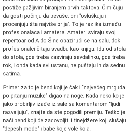
postiže pažljivim biranjem prvih taktova. Čim čuju
da gosti počinju da pevuše, oni "osluškuju i
procenjuju šta najviše prija". To je razlika između
profesionalaca i amatera. Amateri sviraju svoj
repertoar od A do Š ne obazirući se na salu, dok
profesionalci čitaju svadbu kao knjigu. Idu od stola
do stola, gde treba zasviraju sevdalinku, gde treba
rok, i onda kada svi ustanu, ne puštaju ih da sednu
satima.
Primer za to je bend koji je čak i "najvećeg mrguda
po pitanju muzike" digao na noge. Kada neko ko je
jako probirljiv izađe iz sale sa komentarom "ljudi
razvaljuju", znajte da ste pogodili premiju. Teško je
naći bend koji će zadovoljiti i tinejdžere koji slušaju
"depesh mode" i babe koje vole kola.