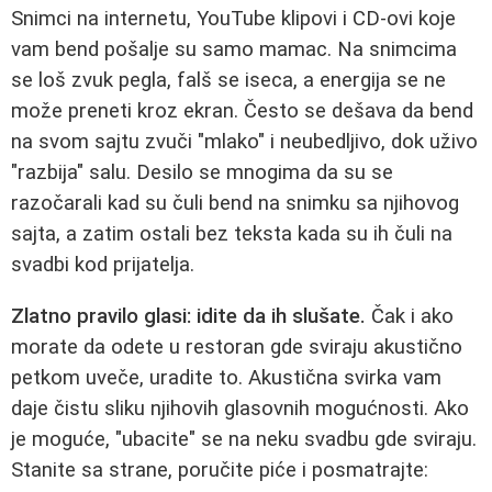
Snimci na internetu, YouTube klipovi i CD-ovi koje
vam bend pošalje su samo mamac. Na snimcima
se loš zvuk pegla, falš se iseca, a energija se ne
može preneti kroz ekran. Često se dešava da bend
na svom sajtu zvuči "mlako" i neubedljivo, dok uživo
"razbija" salu. Desilo se mnogima da su se
razočarali kad su čuli bend na snimku sa njihovog
sajta, a zatim ostali bez teksta kada su ih čuli na
svadbi kod prijatelja.
Zlatno pravilo glasi: idite da ih slušate.
Čak i ako
morate da odete u restoran gde sviraju akustično
petkom uveče, uradite to. Akustična svirka vam
daje čistu sliku njihovih glasovnih mogućnosti. Ako
je moguće, "ubacite" se na neku svadbu gde sviraju.
Stanite sa strane, poručite piće i posmatrajte: