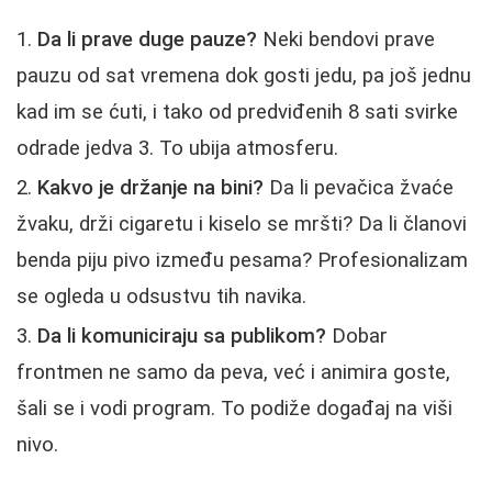
Da li prave duge pauze?
Neki bendovi prave
pauzu od sat vremena dok gosti jedu, pa još jednu
kad im se ćuti, i tako od predviđenih 8 sati svirke
odrade jedva 3. To ubija atmosferu.
Kakvo je držanje na bini?
Da li pevačica žvaće
žvaku, drži cigaretu i kiselo se mršti? Da li članovi
benda piju pivo između pesama? Profesionalizam
se ogleda u odsustvu tih navika.
Da li komuniciraju sa publikom?
Dobar
frontmen ne samo da peva, već i animira goste,
šali se i vodi program. To podiže događaj na viši
nivo.