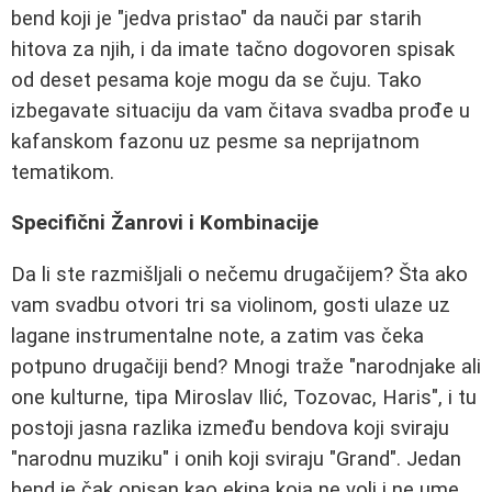
bend koji je "jedva pristao" da nauči par starih
hitova za njih, i da imate tačno dogovoren spisak
od deset pesama koje mogu da se čuju. Tako
izbegavate situaciju da vam čitava svadba prođe u
kafanskom fazonu uz pesme sa neprijatnom
tematikom.
Specifični Žanrovi i Kombinacije
Da li ste razmišljali o nečemu drugačijem? Šta ako
vam svadbu otvori tri sa violinom, gosti ulaze uz
lagane instrumentalne note, a zatim vas čeka
potpuno drugačiji bend? Mnogi traže "narodnjake ali
one kulturne, tipa Miroslav Ilić, Tozovac, Haris", i tu
postoji jasna razlika između bendova koji sviraju
"narodnu muziku" i onih koji sviraju "Grand". Jedan
bend je čak opisan kao ekipa koja ne voli i ne ume