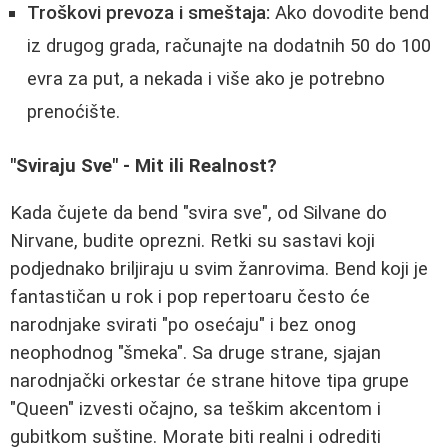
Troškovi prevoza i smeštaja:
Ako dovodite bend
iz drugog grada, računajte na dodatnih 50 do 100
evra za put, a nekada i više ako je potrebno
prenoćište.
"Sviraju Sve" - Mit ili Realnost?
Kada čujete da bend "svira sve", od Silvane do
Nirvane, budite oprezni. Retki su sastavi koji
podjednako briljiraju u svim žanrovima. Bend koji je
fantastičan u rok i pop repertoaru često će
narodnjake svirati "po osećaju" i bez onog
neophodnog "šmeka". Sa druge strane, sjajan
narodnjački orkestar će strane hitove tipa grupe
"Queen" izvesti očajno, sa teškim akcentom i
gubitkom suštine. Morate biti realni i odrediti