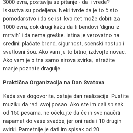
3000 evra, postavlja se pitanje - da li vrede?
Iskustva su podeljena. Neki tvrde da je to čisto
pomodarstvo i da se isti kvalitet može dobiti za
1000 evra, dok drugi kažu da ti bendovi "dignu iz
mrtvih" i da nema greške. Istina je verovatno na
sredini: plaćate brend, sigurnost, scenski nastup i
svetlosni šou. Ako vam je to bitno, izdvojte novac.
Ako vam je bitna samo sirova svirka, istražite
manje poznate dragulje.
Praktična Organizacija na Dan Svatova
Kada sve dogovorite, ostaje dan realizacije. Pustite
muziku da radi svoj posao. Ako ste im dali spisak
od 150 pesama, ne očekujte da će ih sve naučiti
napamet do vaše svadbe, jer oni rade i 10 drugih
svirki. Pametnije je dati im spisak od 20