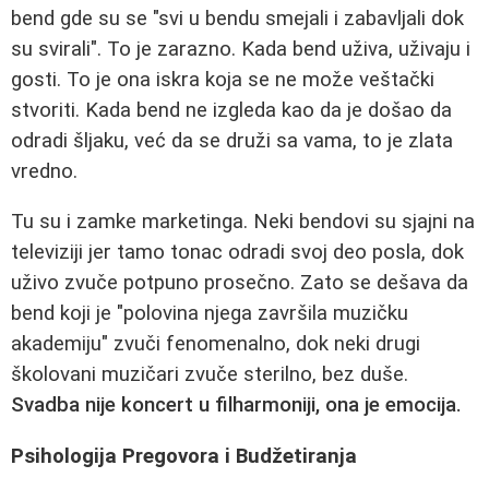
bend gde su se "svi u bendu smejali i zabavljali dok
su svirali". To je zarazno. Kada bend uživa, uživaju i
gosti. To je ona iskra koja se ne može veštački
stvoriti. Kada bend ne izgleda kao da je došao da
odradi šljaku, već da se druži sa vama, to je zlata
vredno.
Tu su i zamke marketinga. Neki bendovi su sjajni na
televiziji jer tamo tonac odradi svoj deo posla, dok
uživo zvuče potpuno prosečno. Zato se dešava da
bend koji je "polovina njega završila muzičku
akademiju" zvuči fenomenalno, dok neki drugi
školovani muzičari zvuče sterilno, bez duše.
Svadba nije koncert u filharmoniji, ona je emocija.
Psihologija Pregovora i Budžetiranja