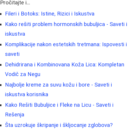
Pročitajte i...
Fileri i Botoks: Istine, Rizici i Iskustva
Kako rešiti problem hormonskih bubuljica - Saveti i
iskustva
Komplikacije nakon estetskih tretmana: Ispovesti i
saveti
Dehidrirana i Kombinovana Koža Lica: Kompletan
Vodič za Negu
Najbolje kreme za suvu kožu i bore - Saveti i
iskustva korisnika
Kako Rešiti Bubuljice i Fleke na Licu - Saveti i
Rešenja
Šta uzrokuje škripanje i škljocanje zglobova?