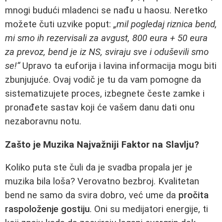
mnogi budući mladenci se nađu u haosu. Neretko
možete čuti uzvike poput:
„mil pogledaj riznica bend,
mi smo ih rezervisali za avgust, 800 eura + 50 eura
za prevoz, bend je iz NS, sviraju sve i oduševili smo
se!“
Upravo ta euforija i lavina informacija mogu biti
zbunjujuće. Ovaj vodič je tu da vam pomogne da
sistematizujete proces, izbegnete česte zamke i
pronađete sastav koji će vašem danu dati onu
nezaboravnu notu.
Zašto je Muzika Najvažniji Faktor na Slavlju?
Koliko puta ste čuli da je svadba propala jer je
muzika bila loša? Verovatno bezbroj. Kvalitetan
bend ne samo da svira dobro, već ume da
pročita
raspoloženje gostiju
. Oni su medijatori energije, ti