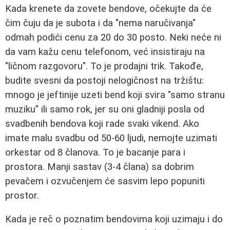
Kada krenete da zovete bendove, očekujte da će
čim čuju da je subota i da "nema naručivanja"
odmah podići cenu za 20 do 30 posto. Neki neće ni
da vam kažu cenu telefonom, već insistiraju na
"ličnom razgovoru". To je prodajni trik. Takođe,
budite svesni da postoji nelogičnost na tržištu:
mnogo je jeftinije uzeti bend koji svira "samo stranu
muziku" ili samo rok, jer su oni gladniji posla od
svadbenih bendova koji rade svaki vikend. Ako
imate malu svadbu od 50-60 ljudi, nemojte uzimati
orkestar od 8 članova. To je bacanje para i
prostora. Manji sastav (3-4 člana) sa dobrim
pevačem i ozvučenjem će sasvim lepo popuniti
prostor.
Kada je reč o poznatim bendovima koji uzimaju i do