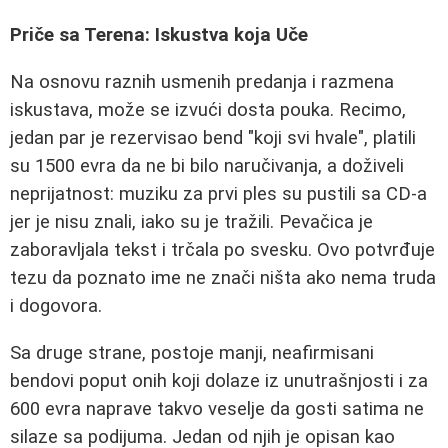
Priče sa Terena: Iskustva koja Uče
Na osnovu raznih usmenih predanja i razmena
iskustava, može se izvući dosta pouka. Recimo,
jedan par je rezervisao bend "koji svi hvale", platili
su 1500 evra da ne bi bilo naručivanja, a doživeli
neprijatnost: muziku za prvi ples su pustili sa CD-a
jer je nisu znali, iako su je tražili. Pevačica je
zaboravljala tekst i trčala po svesku. Ovo potvrđuje
tezu da poznato ime ne znači ništa ako nema truda
i dogovora.
Sa druge strane, postoje manji, neafirmisani
bendovi poput onih koji dolaze iz unutrašnjosti i za
600 evra naprave takvo veselje da gosti satima ne
silaze sa podijuma. Jedan od njih je opisan kao