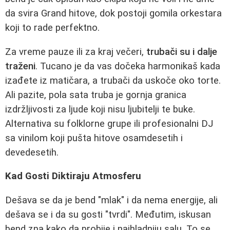
da svira Grand hitove, dok postoji gomila orkestara
koji to rade perfektno.
Za vreme pauze ili za kraj večeri,
trubači su i dalje
traženi
. Tucano je da vas dočeka harmonikaš kada
izađete iz matičara, a trubači da uskoče oko torte.
Ali pazite, pola sata truba je gornja granica
izdržljivosti za ljude koji nisu ljubitelji te buke.
Alternativa su folklorne grupe ili profesionalni DJ
sa vinilom koji pušta hitove osamdesetih i
devedesetih.
Kad Gosti Diktiraju Atmosferu
Dešava se da je bend "mlak" i da nema energije, ali
dešava se i da su gosti "tvrdi". Međutim, iskusan
bend zna kako da probije i najhladniju salu. To se