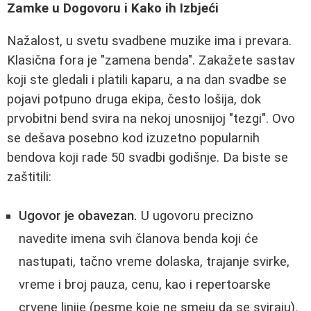
Zamke u Dogovoru i Kako ih Izbjeći
Nažalost, u svetu svadbene muzike ima i prevara.
Klasična fora je "zamena benda". Zakažete sastav
koji ste gledali i platili kaparu, a na dan svadbe se
pojavi potpuno druga ekipa, često lošija, dok
prvobitni bend svira na nekoj unosnijoj "tezgi". Ovo
se dešava posebno kod izuzetno popularnih
bendova koji rade 50 svadbi godišnje. Da biste se
zaštitili:
Ugovor je obavezan.
U ugovoru precizno
navedite imena svih članova benda koji će
nastupati, tačno vreme dolaska, trajanje svirke,
vreme i broj pauza, cenu, kao i repertoarske
crvene linije (pesme koje ne smeju da se sviraju).