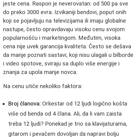
jeste cena. Raspon je neverovatan: od 500 pa sve
do preko 3000 evra. Izvikaniji bendovi, poput onih
koji se pojavljuju na televizijama ili imaju globalne
nastupe, često opravdavaju visoku cenu svojom
popularnošću i marketingom. Međutim, visoka
cena nije uvek garancija kvaliteta. Često se dešava
da manje poznati sastavi, koji nisu ulagali u bilborde
i video spotove, sviraju sa duplo više energije i
znanja za upola manje novca.
Na cenu utiče nekoliko faktora:
Broj članova:
Orkestar od 12 ljudi logično košta
više od benda od 4 člana. Ali, da li vam zaista
treba 12 ljudi? Ponekad je trio sa klavijaturama,
gitarom i pevačem dovoljan da napravi bolju