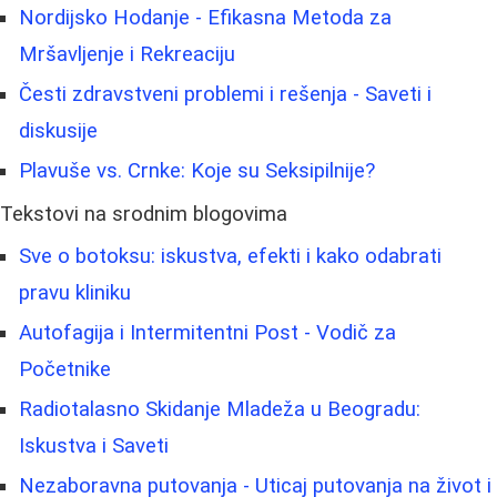
Nordijsko Hodanje - Efikasna Metoda za
Mršavljenje i Rekreaciju
Česti zdravstveni problemi i rešenja - Saveti i
diskusije
Plavuše vs. Crnke: Koje su Seksipilnije?
Tekstovi na srodnim blogovima
Sve o botoksu: iskustva, efekti i kako odabrati
pravu kliniku
Autofagija i Intermitentni Post - Vodič za
Početnike
Radiotalasno Skidanje Mladeža u Beogradu:
Iskustva i Saveti
Nezaboravna putovanja - Uticaj putovanja na život i