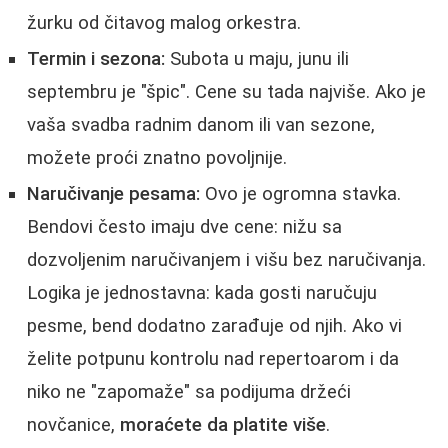
žurku od čitavog malog orkestra.
Termin i sezona:
Subota u maju, junu ili
septembru je "špic". Cene su tada najviše. Ako je
vaša svadba radnim danom ili van sezone,
možete proći znatno povoljnije.
Naručivanje pesama:
Ovo je ogromna stavka.
Bendovi često imaju dve cene: nižu sa
dozvoljenim naručivanjem i višu bez naručivanja.
Logika je jednostavna: kada gosti naručuju
pesme, bend dodatno zarađuje od njih. Ako vi
želite potpunu kontrolu nad repertoarom i da
niko ne "zapomaže" sa podijuma držeći
novčanice,
moraćete da platite više
.