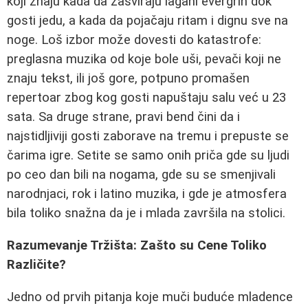
koji znaju kada da zasviraju lagani evergrin dok
gosti jedu, a kada da pojačaju ritam i dignu sve na
noge. Loš izbor može dovesti do katastrofe:
preglasna muzika od koje bole uši, pevači koji ne
znaju tekst, ili još gore, potpuno promašen
repertoar zbog kog gosti napuštaju salu već u 23
sata. Sa druge strane, pravi bend čini da i
najstidljiviji gosti zaborave na tremu i prepuste se
čarima igre. Setite se samo onih priča gde su ljudi
po ceo dan bili na nogama, gde su se smenjivali
narodnjaci, rok i latino muzika, i gde je atmosfera
bila toliko snažna da je i mlada završila na stolici.
Razumevanje Tržišta: Zašto su Cene Toliko
Različite?
Jedno od prvih pitanja koje muči buduće mladence