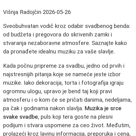
Višnja Radojčin
2026-05-26
Sveobuhvatan vodič kroz odabir svadbenog benda:
od budžeta i pregovora do skrivenih zamki i
stvaranja nezaboravne atmosfere. Saznajte kako
da pronađete idealnu muziku za vaše slavlje.
Kada počnu pripreme za svadbu, jedno od prvih i
najstresnijih pitanja koje se nameće jeste izbor
muzike. Iako dekoracija, torta i fotografija igraju
ogromnu ulogu, upravo je bend taj koji pravi
atmosferu i o kom će se pričati danima, nedeljama,
pa čak i godinama nakon slavlja.
Muzika je srce
svake svadbe
, puls koji tera goste na plesni
podijum i stvara uspomene za ceo život. Međutim,
prolazeći kroz lavinu informacija, preporuka i cena,