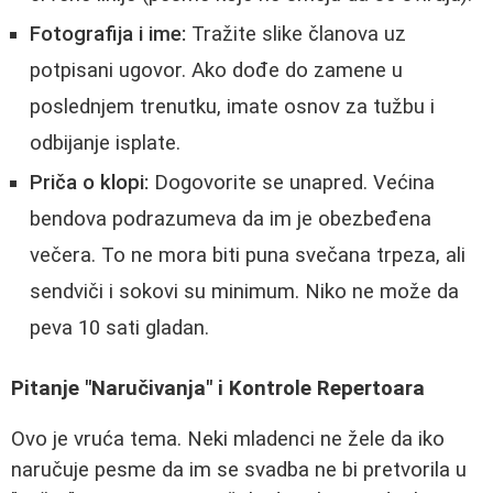
Fotografija i ime:
Tražite slike članova uz
potpisani ugovor. Ako dođe do zamene u
poslednjem trenutku, imate osnov za tužbu i
odbijanje isplate.
Priča o klopi:
Dogovorite se unapred. Većina
bendova podrazumeva da im je obezbeđena
večera. To ne mora biti puna svečana trpeza, ali
sendviči i sokovi su minimum. Niko ne može da
peva 10 sati gladan.
Pitanje "Naručivanja" i Kontrole Repertoara
Ovo je vruća tema. Neki mladenci ne žele da iko
naručuje pesme da im se svadba ne bi pretvorila u