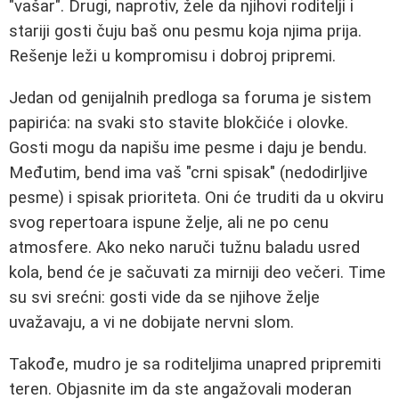
"vašar". Drugi, naprotiv, žele da njihovi roditelji i
stariji gosti čuju baš onu pesmu koja njima prija.
Rešenje leži u kompromisu i dobroj pripremi.
Jedan od genijalnih predloga sa foruma je sistem
papirića: na svaki sto stavite blokčiće i olovke.
Gosti mogu da napišu ime pesme i daju je bendu.
Međutim, bend ima vaš "crni spisak" (nedodirljive
pesme) i spisak prioriteta. Oni će truditi da u okviru
svog repertoara ispune želje, ali ne po cenu
atmosfere. Ako neko naruči tužnu baladu usred
kola, bend će je sačuvati za mirniji deo večeri. Time
su svi srećni: gosti vide da se njihove želje
uvažavaju, a vi ne dobijate nervni slom.
Takođe, mudro je sa roditeljima unapred pripremiti
teren. Objasnite im da ste angažovali moderan