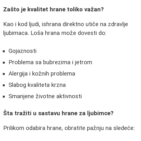
Zašto je kvalitet hrane toliko važan?
Kao i kod ljudi, ishrana direktno utiče na zdravlje
ljubimaca. Loša hrana može dovesti do:
Gojaznosti
Problema sa bubrezima i jetrom
Alergija i kožnih problema
Slabog kvaliteta krzna
Smanjene životne aktivnosti
Šta tražiti u sastavu hrane za ljubimce?
Prilikom odabira hrane, obratite pažnju na sledeće: