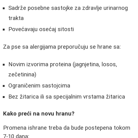
Sadrže posebne sastojke za zdravlje urinarnog
trakta
Povećavaju osećaj sitosti
Za pse sa alergijama preporučuju se hrane sa:
Novim izvorima proteina (jagnjetina, losos,
zečetinina)
Ograničenim sastojcima
Bez žitarica ili sa specijalnim vrstama žitarica
Kako preći na novu hranu?
Promena ishrane treba da bude postepena tokom
7-10 dana: