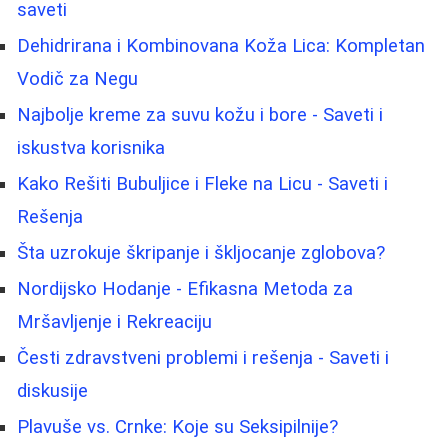
saveti
Dehidrirana i Kombinovana Koža Lica: Kompletan
Vodič za Negu
Najbolje kreme za suvu kožu i bore - Saveti i
iskustva korisnika
Kako Rešiti Bubuljice i Fleke na Licu - Saveti i
Rešenja
Šta uzrokuje škripanje i škljocanje zglobova?
Nordijsko Hodanje - Efikasna Metoda za
Mršavljenje i Rekreaciju
Česti zdravstveni problemi i rešenja - Saveti i
diskusije
Plavuše vs. Crnke: Koje su Seksipilnije?