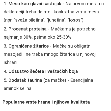
Meso kao glavni sastojak
- Na prvom mestu u
deklaraciji treba da stoji konkretna vrsta mesa
(npr. "sveža piletina", "junetina", "losos")
Procenat proteina
- Mačkama je potrebno
najmanje 30%, psima oko 25-30%
Ograničene žitarice
- Mačke su obligatni
mesojedi i ne treba mnogo žitarica u njihovoj
ishrani
Odsustvo šećera i veštačkih boja
Dodatak taurina
(za mačke) - Esencijalna
aminokiselina
Popularne vrste hrane i njihova kvaliteta