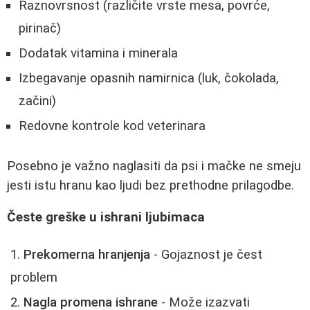
Raznovrsnost (različite vrste mesa, povrće,
pirinač)
Dodatak vitamina i minerala
Izbegavanje opasnih namirnica (luk, čokolada,
začini)
Redovne kontrole kod veterinara
Posebno je važno naglasiti da psi i mačke ne smeju
jesti istu hranu kao ljudi bez prethodne prilagodbe.
Česte greške u ishrani ljubimaca
Prekomerna hranjenja
- Gojaznost je čest
problem
Nagla promena ishrane
- Može izazvati