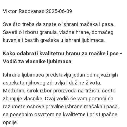
Viktor Radovanac
2025-06-09
Sve što treba da znate o ishrani mačaka i pasa.
Saveti o izboru granula, vlažne hrane, domaćeg
kuvanja i čestih grešaka u ishrani ljubimaca.
Kako odabrati kvalitetnu hranu za mačke i pse -
Vodič za vlasnike ljubimaca
Ishrana ljubimaca predstavlja jedan od najvažnijih
aspekata njihovog zdravlja i dužine života.
Međutim, širok izbor proizvoda na tržištu često
zbunjuje vlasnike. Ovaj vodič će vam pomoći da
razumete osnove pravilne ishrane mačaka i pasa,
sa posebnim osvrtom na kvalitetne i pristupačne
opcije.