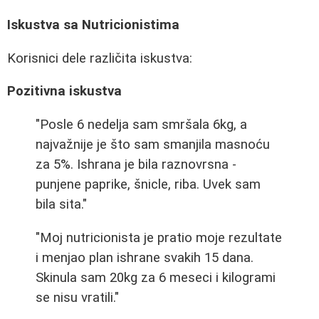
Iskustva sa Nutricionistima
Korisnici dele različita iskustva:
Pozitivna iskustva
"Posle 6 nedelja sam smršala 6kg, a
najvažnije je što sam smanjila masnoću
za 5%. Ishrana je bila raznovrsna -
punjene paprike, šnicle, riba. Uvek sam
bila sita."
"Moj nutricionista je pratio moje rezultate
i menjao plan ishrane svakih 15 dana.
Skinula sam 20kg za 6 meseci i kilogrami
se nisu vratili."