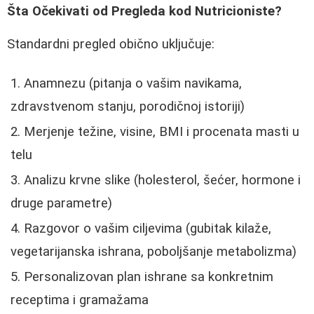
Šta Očekivati od Pregleda kod Nutricioniste?
Standardni pregled obično uključuje:
Anamnezu (pitanja o vašim navikama,
zdravstvenom stanju, porodičnoj istoriji)
Merjenje težine, visine, BMI i procenata masti u
telu
Analizu krvne slike (holesterol, šećer, hormone i
druge parametre)
Razgovor o vašim ciljevima (gubitak kilaže,
vegetarijanska ishrana, poboljšanje metabolizma)
Personalizovan plan ishrane sa konkretnim
receptima i gramažama