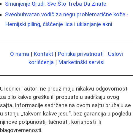
Smanjenje Grudi: Sve Što Treba Da Znate
Sveobuhvatan vodič za negu problematične kože -
Hemijski piling, čišćenje lica i uklanjanje akni
O nama
|
Kontakt
|
Politika privatnosti
|
Uslovi
korišćenja
|
Marketinški servisi
Urednici i autori ne preuzimaju nikakvu odgovornost
za bilo kakve greške ili propuste u sadržaju ovog
sajta. Informacije sadržane na ovom sajtu pružaju se
u stanju „takvom kakve jesu“, bez garancija u pogledu
njihove potpunosti, tačnosti, korisnosti ili
blagovremenosti.