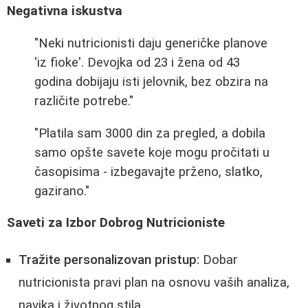
Negativna iskustva
"Neki nutricionisti daju generičke planove
'iz fioke'. Devojka od 23 i žena od 43
godina dobijaju isti jelovnik, bez obzira na
različite potrebe."
"Platila sam 3000 din za pregled, a dobila
samo opšte savete koje mogu pročitati u
časopisima - izbegavajte prženo, slatko,
gazirano."
Saveti za Izbor Dobrog Nutricioniste
Tražite personalizovan pristup:
Dobar
nutricionista pravi plan na osnovu vaših analiza,
navika i životnog stila.