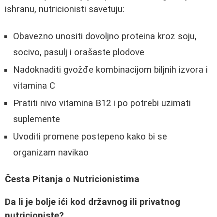
ishranu, nutricionisti savetuju:
Obavezno unositi dovoljno proteina kroz soju,
socivo, pasulj i orašaste plodove
Nadoknaditi gvožđe kombinacijom biljnih izvora i
vitamina C
Pratiti nivo vitamina B12 i po potrebi uzimati
suplemente
Uvoditi promene postepeno kako bi se
organizam navikao
Česta Pitanja o Nutricionistima
Da li je bolje ići kod državnog ili privatnog
nutricioniste?