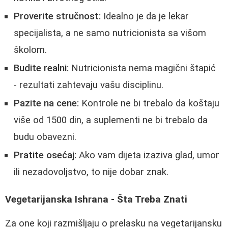
Proverite stručnost:
Idealno je da je lekar
specijalista, a ne samo nutricionista sa višom
školom.
Budite realni:
Nutricionista nema magični štapić
- rezultati zahtevaju vašu disciplinu.
Pazite na cene:
Kontrole ne bi trebalo da koštaju
više od 1500 din, a suplementi ne bi trebalo da
budu obavezni.
Pratite osećaj:
Ako vam dijeta izaziva glad, umor
ili nezadovoljstvo, to nije dobar znak.
Vegetarijanska Ishrana - Šta Treba Znati
Za one koji razmišljaju o prelasku na vegetarijansku