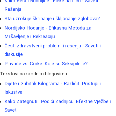
Kako Rešiti Bubuljice i Fleke na Licu - Saveti i
Rešenja
Šta uzrokuje škripanje i škljocanje zglobova?
Nordijsko Hodanje - Efikasna Metoda za
Mršavljenje i Rekreaciju
Česti zdravstveni problemi i rešenja - Saveti i
diskusije
Plavuše vs. Crnke: Koje su Seksipilnije?
Tekstovi na srodnim blogovima
Dijete i Gubitak Kilograma - Različiti Pristupi i
Iskustva
Kako Zategnuti i Podići Zadnjicu: Efektne Vježbe i
Saveti