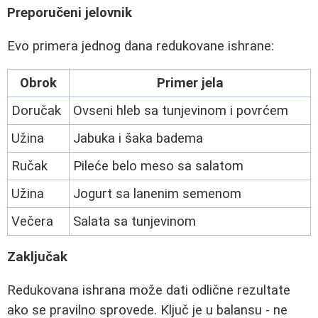
Preporučeni jelovnik
Evo primera jednog dana redukovane ishrane:
Obrok
Primer jela
Doručak
Ovseni hleb sa tunjevinom i povrćem
Užina
Jabuka i šaka badema
Ručak
Pileće belo meso sa salatom
Užina
Jogurt sa lanenim semenom
Večera
Salata sa tunjevinom
Zaključak
Redukovana ishrana može dati odlične rezultate
ako se pravilno sprovede. Ključ je u balansu - ne