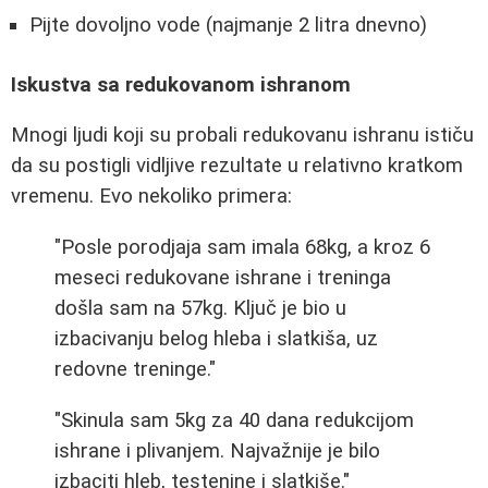
Pijte dovoljno vode (najmanje 2 litra dnevno)
Iskustva sa redukovanom ishranom
Mnogi ljudi koji su probali redukovanu ishranu ističu
da su postigli vidljive rezultate u relativno kratkom
vremenu. Evo nekoliko primera:
"Posle porodjaja sam imala 68kg, a kroz 6
meseci redukovane ishrane i treninga
došla sam na 57kg. Ključ je bio u
izbacivanju belog hleba i slatkiša, uz
redovne treninge."
"Skinula sam 5kg za 40 dana redukcijom
ishrane i plivanjem. Najvažnije je bilo
izbaciti hleb, testenine i slatkiše."