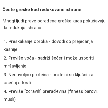
Česte greške kod redukovane ishrane
Mnogi ljudi prave određene greške kada pokušavaju
da redukuju ishranu:
Preskakanje obroka - dovodi do prejedanja
kasnije
Previše voća - sadrži šećer i može usporiti
mršavljenje
Nedovoljno proteina - proteini su ključni za
osećaj sitosti
Previše "zdravih" prerađevina (fitness barovi,
müsli)