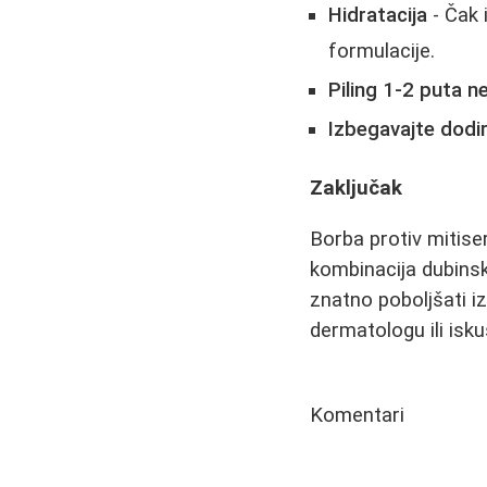
Hidratacija
- Čak 
formulacije.
Piling 1-2 puta n
Izbegavajte dodir
Zaključak
Borba protiv mitise
kombinacija dubinsk
znatno poboljšati i
dermatologu ili is
Komentari