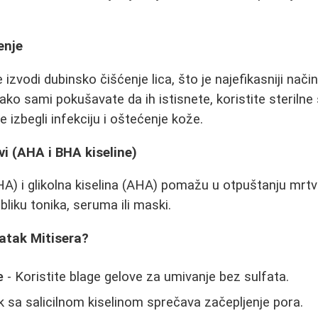
enje
zvodi dubinsko čišćenje lica, što je najefikasniji način
ko sami pokušavate da ih istisnete, koristite sterilne s
 izbegli infekciju i oštećenje kože.
vi (AHA i BHA kiseline)
BHA) i glikolna kiselina (AHA) pomažu u otpuštanju mrtvih
bliku tonika, seruma ili maski.
atak Mitisera?
e
- Koristite blage gelove za umivanje bez sulfata.
k sa salicilnom kiselinom sprečava začepljenje pora.