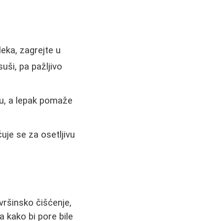
eka, zagrejte u
uši, pa pažljivo
inu, a lepak pomaže
čuje se za osetljivu
ovršinsko čišćenje,
ca kako bi pore bile