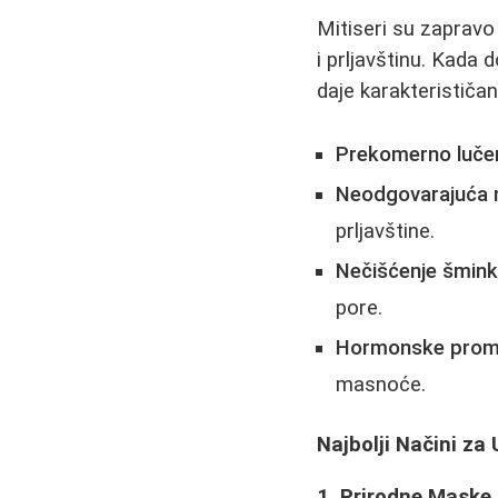
Mitiseri su zaprav
i prljavštinu. Kada
daje karakterističan
Prekomerno luče
Neodgovarajuća 
prljavštine.
Nečišćenje šmink
pore.
Hormonske pro
masnoće.
Najbolji Načini za 
1. Prirodne Maske