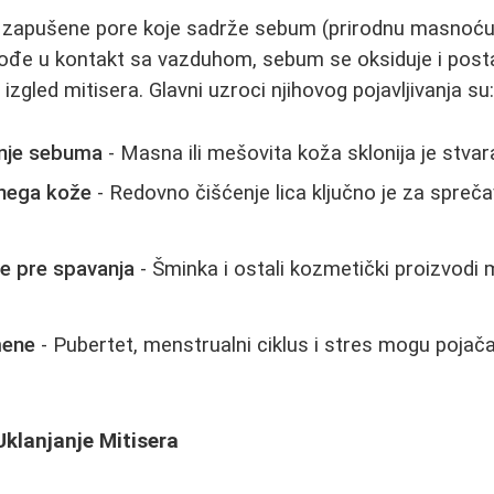
o zapušene pore koje sadrže sebum (prirodnu masnoću 
 dođe u kontakt sa vazduhom, sebum se oksiduje i post
 izgled mitisera. Glavni uzroci njihovog pojavljivanja su
nje sebuma
- Masna ili mešovita koža sklonija je stvar
nega kože
- Redovno čišćenje lica ključno je za spreča
e pre spavanja
- Šminka i ostali kozmetički proizvodi 
mene
- Pubertet, menstrualni ciklus i stres mogu pojača
Uklanjanje Mitisera