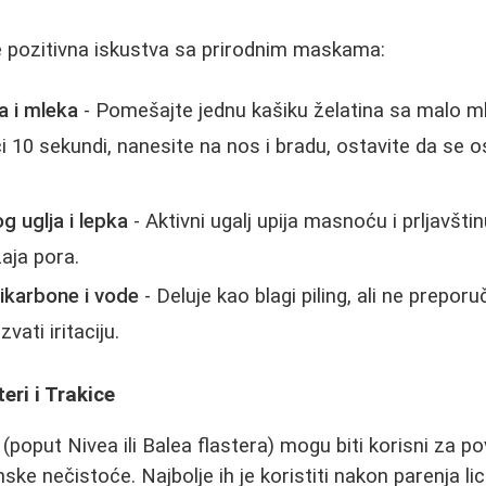
e pozitivna iskustva sa prirodnim maskama:
a i mleka
- Pomešajte jednu kašiku želatina sa malo ml
 10 sekundi, nanesite na nos i bradu, ostavite da se os
 uglja i lepka
- Aktivni ugalj upija masnoću i prljavšt
žaja pora.
ikarbone i vode
- Deluje kao blagi piling, ali ne preporu
vati iritaciju.
eri i Trakice
 (poput Nivea ili Balea flastera) mogu biti korisni za p
nske nečistoće. Najbolje ih je koristiti nakon parenja li