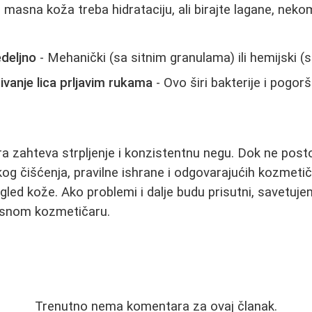
i masna koža treba hidrataciju, ali birajte lagane, ne
edeljno
- Mehanički (sa sitnim granulama) ili hemijski (s
ivanje lica prljavim rukama
- Ovo širi bakterije i pogor
ra zahteva strpljenje i konzistentnu negu. Dok ne posto
og čišćenja, pravilne ishrane i odgovarajućih kozmeti
zgled kože. Ako problemi i dalje budu prisutni, savetuj
kusnom kozmetičaru.
Trenutno nema komentara za ovaj članak.