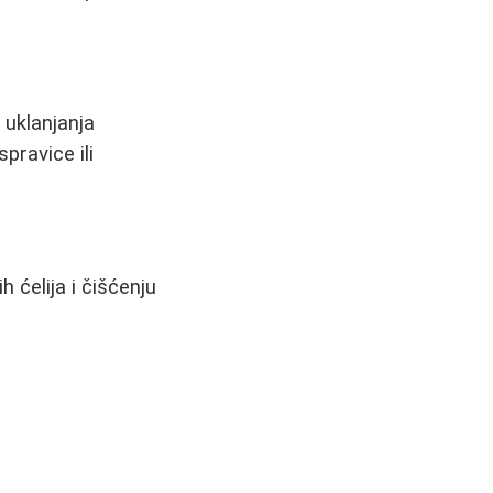
 uklanjanja
pravice ili
 ćelija i čišćenju