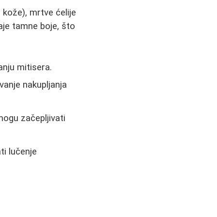
kože), mrtve ćelije
aje tamne boje, što
:
anju mitisera.
vanje nakupljanja
mogu začepljivati
ti lučenje