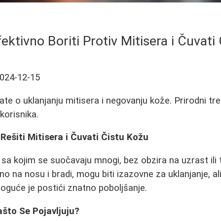
ektivno Boriti Protiv Mitisera i Čuvati
024-12-15
ate o uklanjanju mitisera i negovanju kože. Prirodni tr
 korisnika.
Rešiti Mitisera i Čuvati Čistu Kožu
 sa kojim se suočavaju mnogi, bez obzira na uzrast ili 
o na nosu i bradi, mogu biti izazovne za uklanjanje, ali
guće je postići znatno poboljšanje.
ašto Se Pojavljuju?