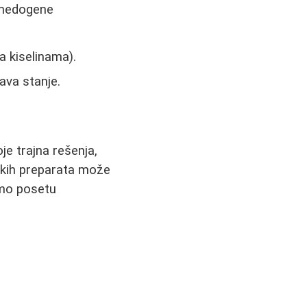
komedogene
a kiselinama).
šava stanje.
je trajna rešenja,
čkih preparata može
emo posetu