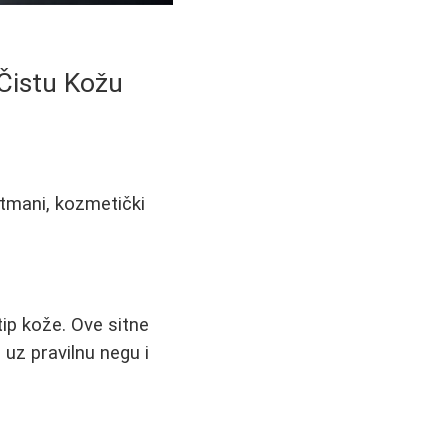
 Čistu Kožu
etmani, kozmetički
tip kože. Ove sitne
 uz pravilnu negu i