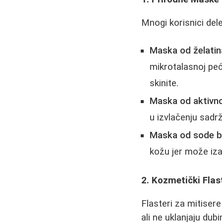
Mnogi korisnici del
Maska od želatin
mikrotalasnoj peći
skinite.
Maska od aktivnog
u izvlačenju sadr
Maska od sode b
kožu jer može izaz
2. Kozmetički Flast
Flasteri za mitisere
ali ne uklanjaju dubi