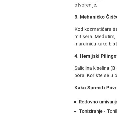
otvorenije.
3. Mehaničko Čišć
Kod kozmetičara se i
mitisera. Međutim, a
maramicu kako biste
4. Hemijski Pilingo
Salicilna kiselina (
pora. Koriste se u o
Kako Sprečiti Povr
Redovno umivanj
Toniziranje
- Toni