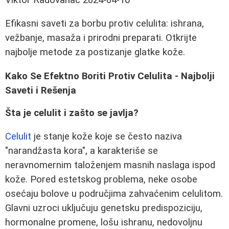
Efikasni saveti za borbu protiv celulita: ishrana,
vežbanje, masaža i prirodni preparati. Otkrijte
najbolje metode za postizanje glatke kože.
Kako Se Efektno Boriti Protiv Celulita - Najbolji
Saveti i Rešenja
Šta je celulit i zašto se javlja?
Celulit
je stanje kože koje se često naziva
"narandžasta kora", a karakteriše se
neravnomernim taloženjem masnih naslaga ispod
kože. Pored estetskog problema, neke osobe
osećaju bolove u područjima zahvaćenim celulitom.
Glavni uzroci uključuju genetsku predispoziciju,
hormonalne promene, lošu ishranu, nedovoljnu