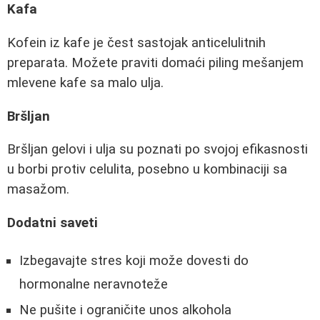
Kafa
Kofein iz kafe je čest sastojak anticelulitnih
preparata. Možete praviti domaći piling mešanjem
mlevene kafe sa malo ulja.
Bršljan
Bršljan gelovi i ulja su poznati po svojoj efikasnosti
u borbi protiv celulita, posebno u kombinaciji sa
masažom.
Dodatni saveti
Izbegavajte stres koji može dovesti do
hormonalne neravnoteže
Ne pušite i ograničite unos alkohola