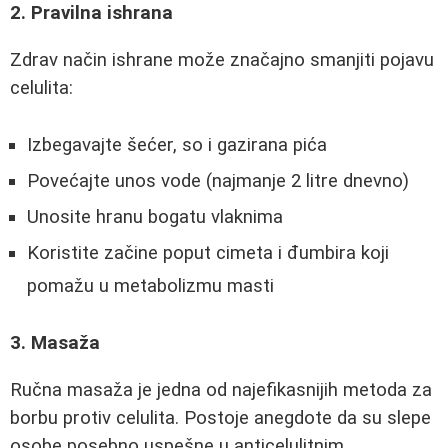
2. Pravilna ishrana
Zdrav način ishrane može značajno smanjiti pojavu
celulita:
Izbegavajte šećer, so i gazirana pića
Povećajte unos vode (najmanje 2 litre dnevno)
Unosite hranu bogatu vlaknima
Koristite začine poput cimeta i đumbira koji
pomažu u metabolizmu masti
3. Masaža
Ručna masaža je jedna od najefikasnijih metoda za
borbu protiv celulita. Postoje anegdote da su slepe
osobe posebno uspešne u anticelulitnim