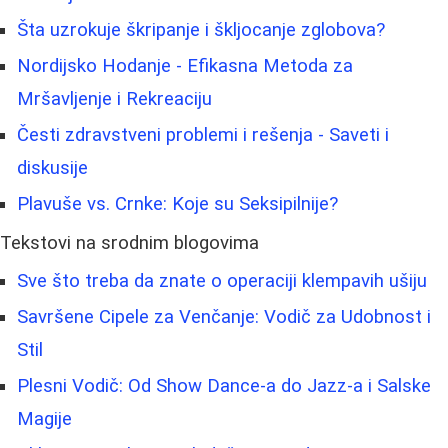
Šta uzrokuje škripanje i škljocanje zglobova?
Nordijsko Hodanje - Efikasna Metoda za
Mršavljenje i Rekreaciju
Česti zdravstveni problemi i rešenja - Saveti i
diskusije
Plavuše vs. Crnke: Koje su Seksipilnije?
Tekstovi na srodnim blogovima
Sve što treba da znate o operaciji klempavih ušiju
Savršene Cipele za Venčanje: Vodič za Udobnost i
Stil
Plesni Vodič: Od Show Dance-a do Jazz-a i Salske
Magije