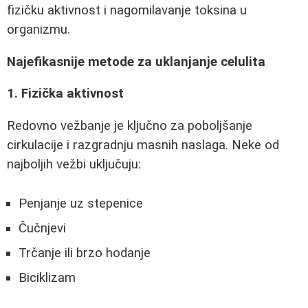
fizičku aktivnost i nagomilavanje toksina u
organizmu.
Najefikasnije metode za uklanjanje celulita
1. Fizička aktivnost
Redovno vežbanje je ključno za poboljšanje
cirkulacije i razgradnju masnih naslaga. Neke od
najboljih vežbi uključuju:
Penjanje uz stepenice
Čučnjevi
Trčanje ili brzo hodanje
Biciklizam