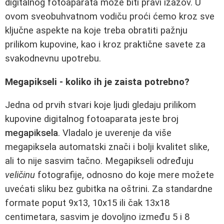
digitalnog fotoaparata može biti pravi izazov. U
ovom sveobuhvatnom vodiču proći ćemo kroz sve
ključne aspekte na koje treba obratiti pažnju
prilikom kupovine, kao i kroz praktične savete za
svakodnevnu upotrebu.
Megapikseli - koliko ih je zaista potrebno?
Jedna od prvih stvari koje ljudi gledaju prilikom
kupovine digitalnog fotoaparata jeste broj
megapiksela
. Vladalo je uverenje da više
megapiksela automatski znači i bolji kvalitet slike,
ali to nije sasvim tačno. Megapikseli određuju
veličinu
fotografije, odnosno do koje mere možete
uvećati sliku bez gubitka na oštrini. Za standardne
formate poput 9x13, 10x15 ili čak 13x18
centimetara, sasvim je dovoljno između 5 i 8