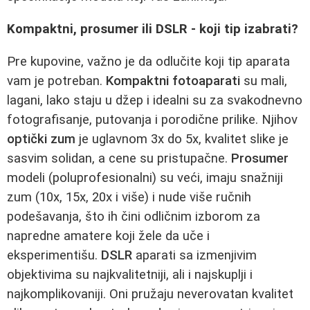
Kompaktni, prosumer ili DSLR - koji tip izabrati?
Pre kupovine, važno je da odlučite koji tip aparata
vam je potreban.
Kompaktni fotoaparati
su mali,
lagani, lako staju u džep i idealni su za svakodnevno
fotografisanje, putovanja i porodične prilike. Njihov
optički zum
je uglavnom 3x do 5x, kvalitet slike je
sasvim solidan, a cene su pristupačne.
Prosumer
modeli (poluprofesionalni) su veći, imaju snažniji
zum (10x, 15x, 20x i više) i nude više ručnih
podešavanja, što ih čini odličnim izborom za
napredne amatere koji žele da uče i
eksperimentišu.
DSLR
aparati sa izmenjivim
objektivima su najkvalitetniji, ali i najskuplji i
najkomplikovaniji. Oni pružaju neverovatan kvalitet