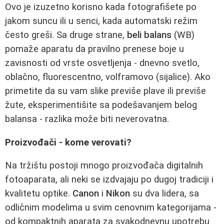
Ovo je izuzetno korisno kada fotografišete po
jakom suncu ili u senci, kada automatski režim
često greši. Sa druge strane,
beli balans
(WB)
pomaže aparatu da pravilno prenese boje u
zavisnosti od vrste osvetljenja - dnevno svetlo,
oblačno, fluorescentno, volframovo (sijalice). Ako
primetite da su vam slike previše plave ili previše
žute, eksperimentišite sa podešavanjem belog
balansa - razlika može biti neverovatna.
Proizvođači - kome verovati?
Na tržištu postoji mnogo proizvođača digitalnih
fotoaparata, ali neki se izdvajaju po dugoj tradiciji i
kvalitetu optike.
Canon
i
Nikon
su dva lidera, sa
odličnim modelima u svim cenovnim kategorijama -
od kompaktnih aparata za svakodnevnu upotrebu