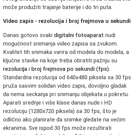
može produžiti trajanje baterije i do tri puta.
Video zapis - rezolucija i broj frejmova u sekundi
Danas gotovo svaki
digitalni fotoaparat
nudi
mogućnost snimanja video zapisa sa zvukom.
Kvalitet tih snimaka varira od modela do modela, a
ključne stavke na koje treba obratiti pažnju su
rezolucija
i
broj frejmova po sekundi (fps)
.
Standardna rezolucija od 640x480 piksela sa 30 fps
pruža sasvim solidan video zapis, dovoljno gladak
da nema seckanja pri snimanju objekata u pokretu.
Aparati srednje i više klase danas nude i HD
rezoluciju (1280x720 piksela) sa 30 fps, što je
odlično ako planirate da snimke gledate na većim
ekranima. Sve ispod 30 fps može rezultirati