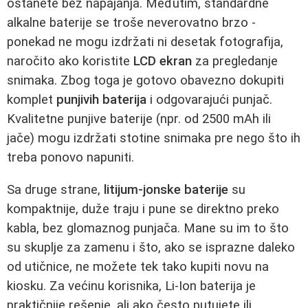
ostanete bez napajanja. Međutim, standardne
alkalne baterije se troše neverovatno brzo -
ponekad ne mogu izdržati ni desetak fotografija,
naročito ako koristite
LCD ekran
za pregledanje
snimaka. Zbog toga je gotovo obavezno dokupiti
komplet
punjivih baterija
i odgovarajući punjač.
Kvalitetne punjive baterije (npr. od 2500 mAh ili
jače) mogu izdržati stotine snimaka pre nego što ih
treba ponovo napuniti.
Sa druge strane,
litijum-jonske baterije
su
kompaktnije, duže traju i pune se direktno preko
kabla, bez glomaznog punjača. Mane su im to što
su skuplje za zamenu i što, ako se isprazne daleko
od utičnice, ne možete tek tako kupiti novu na
kiosku. Za većinu korisnika, Li-Ion baterija je
praktičnije rešenje, ali ako često putujete ili