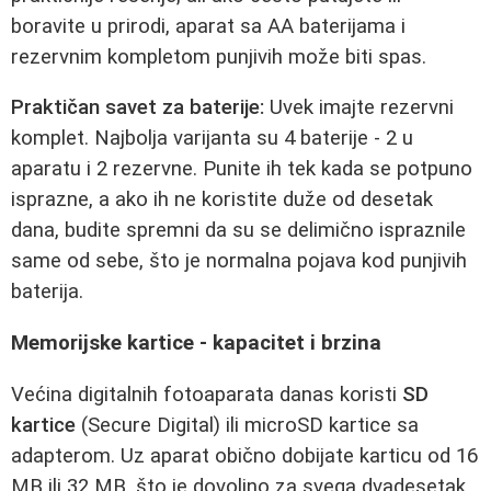
boravite u prirodi, aparat sa AA baterijama i
rezervnim kompletom punjivih može biti spas.
Praktičan savet za baterije:
Uvek imajte rezervni
komplet. Najbolja varijanta su 4 baterije - 2 u
aparatu i 2 rezervne. Punite ih tek kada se potpuno
isprazne, a ako ih ne koristite duže od desetak
dana, budite spremni da su se delimično ispraznile
same od sebe, što je normalna pojava kod punjivih
baterija.
Memorijske kartice - kapacitet i brzina
Većina digitalnih fotoaparata danas koristi
SD
kartice
(Secure Digital) ili microSD kartice sa
adapterom. Uz aparat obično dobijate karticu od 16
MB ili 32 MB, što je dovoljno za svega dvadesetak