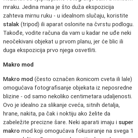
mraku. Jedina mana je što duža ekspozicija
zahteva mirnu ruku - u idealnom slučaju, koristite
stalak
(tripod) ili aparat oslonite na čvrstu podlogu.
Takođe, vodite računa da vam u kadar ne uđe neki
neočekivani objekat u prvom planu, jer će blic ili
duga ekspozicija prvo njega osvetliti.
Makro mod
Makro mod
(često označen ikonicom cveta ili lale)
omogućava fotografisanje objekata iz neposredne
blizine - od samo nekoliko centimetara udaljenosti.
Ovo je idealno za slikanje cveća, sitnih detalja,
hrane, nakita, pa čak i noktiju ako želite da
zabeležite precizne šare. Neki aparati imaju i
super
makro
mod koji omogućava fokusiranje na svega 1