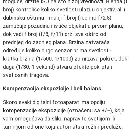
moguće, držite ISO na što nižoj vrednosti. Blenda (f
broj) kontroliše koliko svetlosti ulazi u objektiv, ali i
dubinsku oštrinu
- manji f broj (recimo f/2.8)
zamućuje pozadinu i ističe objekat u prvom planu,
dok veći f broj (f/8, f/11) drži sve oštro od
prednjeg do zadnjeg plana. Brzina zatvarača
određuje koliko dugo senzor prima svetlost -
kratka brzina (1/500, 1/1000) zamrzava pokret, dok
duga (1/30, 1 sekund) stvara efekte pokreta i
svetlosnih tragova.
Kompenzacija ekspozicije i beli balans
Skoro svaki digitalni fotoaparat ima opciju
kompenzacije ekspozicije
(označenu sa +/−), koja
vam omogućava da sliku napravite svetlijom ili
tamnijom od one koju automatski režim predlaže.