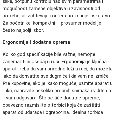
slike, potpunu kontrolu nad svim parametrima i
mogućnost zamene objektiva u zavisnosti od
potrebe, ali zahtevaju i određeno znanje i iskustvo.
Za početnike, kompaktni ili prosumer model je
često najbolji izbor.
Ergonomija i dodatna oprema
Koliko god specifikacije bile važne, nemojte
zanemariti ni osećaj u ruci.
Ergonomija
je ključna -
aparat treba da vam prirodno leži u ruci, da možete
lako da dohvatite sve dugmiće i da vam ne izmiče.
Pre kupovine, ako je ikako moguće, uzmite aparat u
ruku, napravite nekoliko probnih snimaka i vidite da
li vam odgovara. Što se tiče dodatne opreme,
obavezno razmislite o
torbici
koja će zaštititi
aparat od udaraca i ogrebotina. Idealna torbica