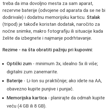
treba da ima dovoljno mesta za sam aparat,
rezervne baterije (odvojene od aparata da se ne bi
dodirivale) i dodatnu memorijsku karticu.
Stalak
(tripod) je takođe koristan dodatak, naročito za
noćne snimke, makro fotografiju ili situacije kada
želite da izbegnete i najmanje podrhtavanje.
Rezime - na šta obratiti pažnju pri kupovini:
Optički zum
- minimum 3x, idealno 5x ili više;
digitalni zum zanemarite.
Baterije
- Li-Ion su praktičnije; ako idete na AA,
obavezno kupite punjive i punjač.
Memorijska kartica
- planirajte da odmah kupite
veću (4 GB ili 8 GB).