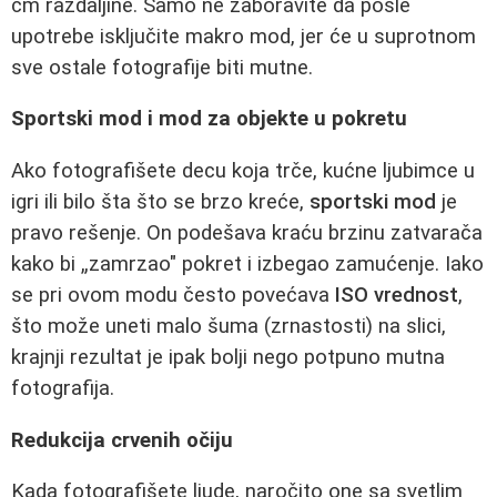
cm razdaljine. Samo ne zaboravite da posle
upotrebe isključite makro mod, jer će u suprotnom
sve ostale fotografije biti mutne.
Sportski mod i mod za objekte u pokretu
Ako fotografišete decu koja trče, kućne ljubimce u
igri ili bilo šta što se brzo kreće,
sportski mod
je
pravo rešenje. On podešava kraću brzinu zatvarača
kako bi „zamrzao" pokret i izbegao zamućenje. Iako
se pri ovom modu često povećava
ISO vrednost
,
što može uneti malo šuma (zrnastosti) na slici,
krajnji rezultat je ipak bolji nego potpuno mutna
fotografija.
Redukcija crvenih očiju
Kada fotografišete ljude, naročito one sa svetlim