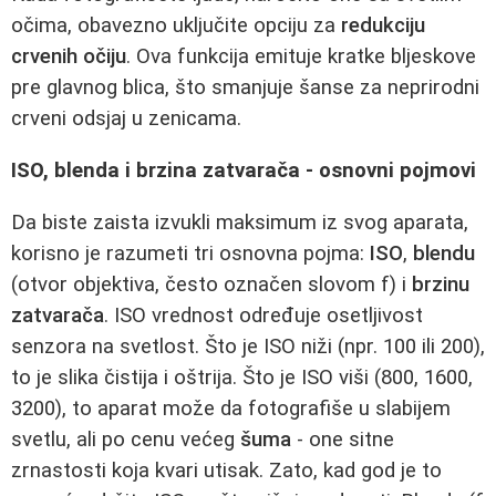
očima, obavezno uključite opciju za
redukciju
crvenih očiju
. Ova funkcija emituje kratke bljeskove
pre glavnog blica, što smanjuje šanse za neprirodni
crveni odsjaj u zenicama.
ISO, blenda i brzina zatvarača - osnovni pojmovi
Da biste zaista izvukli maksimum iz svog aparata,
korisno je razumeti tri osnovna pojma:
ISO
,
blendu
(otvor objektiva, često označen slovom f) i
brzinu
zatvarača
. ISO vrednost određuje osetljivost
senzora na svetlost. Što je ISO niži (npr. 100 ili 200),
to je slika čistija i oštrija. Što je ISO viši (800, 1600,
3200), to aparat može da fotografiše u slabijem
svetlu, ali po cenu većeg
šuma
- one sitne
zrnastosti koja kvari utisak. Zato, kad god je to