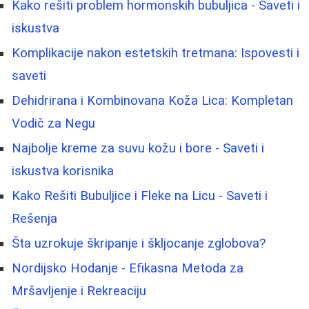
Kako rešiti problem hormonskih bubuljica - Saveti i
iskustva
Komplikacije nakon estetskih tretmana: Ispovesti i
saveti
Dehidrirana i Kombinovana Koža Lica: Kompletan
Vodič za Negu
Najbolje kreme za suvu kožu i bore - Saveti i
iskustva korisnika
Kako Rešiti Bubuljice i Fleke na Licu - Saveti i
Rešenja
Šta uzrokuje škripanje i škljocanje zglobova?
Nordijsko Hodanje - Efikasna Metoda za
Mršavljenje i Rekreaciju