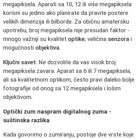
megapiksela. Aparati sa 10, 12 ili više megapiksela
korisni su jedino ako planirate da pravite postere
velikih dimenzija ili bilborde. Za običnu amatersku
upotrebu, broj megapiksela nije presudan faktor -
mnogo važniji su kvalitet
optike
, veličina
senzora
i
mogućnosti
objektiva
.
Ključni savet:
Ne dozvolite da vas visok broj
megapiksela zavara. Aparat sa 6 ili 7 megapiksela,
ali sa kvalitetnom optikom, često pravi daleko bolje
fotografije od onog sa 12 megapiksela i lošim
objektivom.
Optički zum naspram digitalnog zuma -
suštinska razlika
Kada govorimo o zumiranju, postoje dve vrste koje