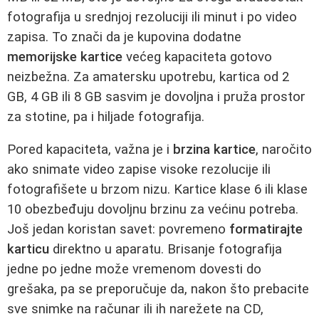
fotografija u srednjoj rezoluciji ili minut i po video
zapisa. To znači da je kupovina dodatne
memorijske kartice
većeg kapaciteta gotovo
neizbežna. Za amatersku upotrebu, kartica od 2
GB, 4 GB ili 8 GB sasvim je dovoljna i pruža prostor
za stotine, pa i hiljade fotografija.
Pored kapaciteta, važna je i
brzina kartice
, naročito
ako snimate video zapise visoke rezolucije ili
fotografišete u brzom nizu. Kartice klase 6 ili klase
10 obezbeđuju dovoljnu brzinu za većinu potreba.
Još jedan koristan savet: povremeno
formatirajte
karticu
direktno u aparatu. Brisanje fotografija
jedne po jedne može vremenom dovesti do
grešaka, pa se preporučuje da, nakon što prebacite
sve snimke na računar ili ih narežete na CD,