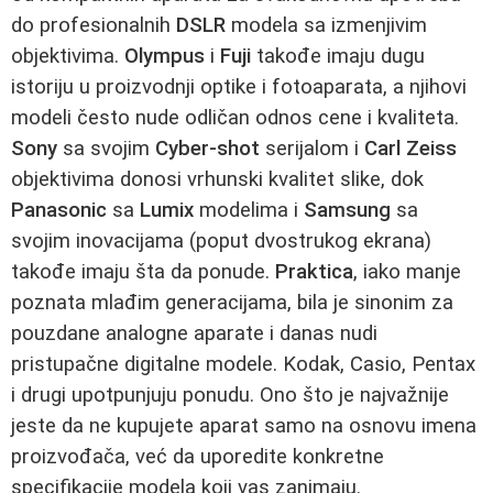
do profesionalnih
DSLR
modela sa izmenjivim
objektivima.
Olympus
i
Fuji
takođe imaju dugu
istoriju u proizvodnji optike i fotoaparata, a njihovi
modeli često nude odličan odnos cene i kvaliteta.
Sony
sa svojim
Cyber-shot
serijalom i
Carl Zeiss
objektivima donosi vrhunski kvalitet slike, dok
Panasonic
sa
Lumix
modelima i
Samsung
sa
svojim inovacijama (poput dvostrukog ekrana)
takođe imaju šta da ponude.
Praktica
, iako manje
poznata mlađim generacijama, bila je sinonim za
pouzdane analogne aparate i danas nudi
pristupačne digitalne modele. Kodak, Casio, Pentax
i drugi upotpunjuju ponudu. Ono što je najvažnije
jeste da ne kupujete aparat samo na osnovu imena
proizvođača, već da uporedite konkretne
specifikacije modela koji vas zanimaju.