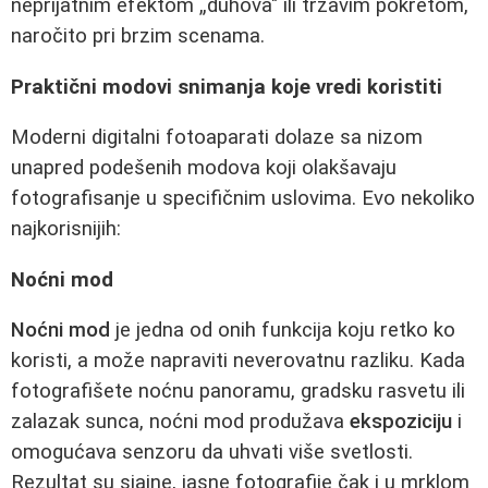
neprijatnim efektom „duhova" ili trzavim pokretom,
naročito pri brzim scenama.
Praktični modovi snimanja koje vredi koristiti
Moderni digitalni fotoaparati dolaze sa nizom
unapred podešenih modova koji olakšavaju
fotografisanje u specifičnim uslovima. Evo nekoliko
najkorisnijih:
Noćni mod
Noćni mod
je jedna od onih funkcija koju retko ko
koristi, a može napraviti neverovatnu razliku. Kada
fotografišete noćnu panoramu, gradsku rasvetu ili
zalazak sunca, noćni mod produžava
ekspoziciju
i
omogućava senzoru da uhvati više svetlosti.
Rezultat su sjajne, jasne fotografije čak i u mrklom