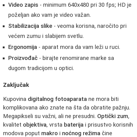
Video zapis
- minimum 640x480 pri 30 fps; HD je
poželjan ako vam je video važan.
Stabilizacija slike
- veoma korisna, naročito pri
većem zumu i slabijem svetlu.
Ergonomija
- aparat mora da vam leži u ruci.
Proizvođač
- birajte renomirane marke sa
dugom tradicijom u optici.
Zaključak
Kupovina
digitalnog fotoaparata
ne mora biti
komplikovana ako znate na šta da obratite pažnju.
Megapikseli su važni, ali ne presudni.
Optički zum
,
kvalitet
objektiva
, vrsta
baterija
i prisustvo korisnih
modova poput
makro
i
noćnog režima
čine