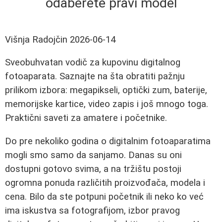
odaberete pravi model
Višnja Radojčin
2026-06-14
Sveobuhvatan vodič za kupovinu digitalnog
fotoaparata. Saznajte na šta obratiti pažnju
prilikom izbora: megapikseli, optički zum, baterije,
memorijske kartice, video zapis i još mnogo toga.
Praktični saveti za amatere i početnike.
Do pre nekoliko godina o digitalnim fotoaparatima
mogli smo samo da sanjamo. Danas su oni
dostupni gotovo svima, a na tržištu postoji
ogromna ponuda različitih proizvođača, modela i
cena. Bilo da ste potpuni početnik ili neko ko već
ima iskustva sa fotografijom, izbor pravog