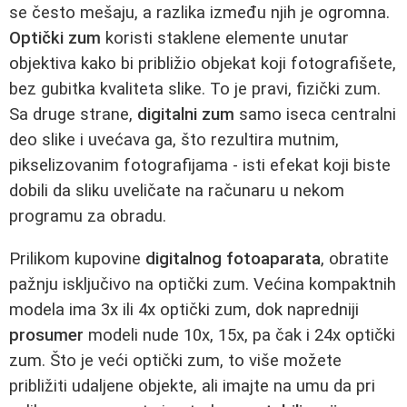
se često mešaju, a razlika između njih je ogromna.
Optički zum
koristi staklene elemente unutar
objektiva kako bi približio objekat koji fotografišete,
bez gubitka kvaliteta slike. To je pravi, fizički zum.
Sa druge strane,
digitalni zum
samo iseca centralni
deo slike i uvećava ga, što rezultira mutnim,
pikselizovanim fotografijama - isti efekat koji biste
dobili da sliku uveličate na računaru u nekom
programu za obradu.
Prilikom kupovine
digitalnog fotoaparata
, obratite
pažnju isključivo na optički zum. Većina kompaktnih
modela ima 3x ili 4x optički zum, dok napredniji
prosumer
modeli nude 10x, 15x, pa čak i 24x optički
zum. Što je veći optički zum, to više možete
približiti udaljene objekte, ali imajte na umu da pri