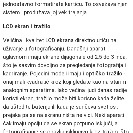
jednostavno formatirate karticu. To osvežava njen
sistem i produžava joj vek trajanja.
LCD ekran i tražilo
Veličina i kvalitet
LCD ekrana
direktno utiču na
uživanje u fotografisanju. Današnji aparati
uglavnom imaju ekrane dijagonale od 2,5 do 3 inča,
što je sasvim dovoljno za pregledanje fotografija i
kadriranje. Pojedini modeli imaju i
optičko tražilo
-
onaj mali kvadratić kroz koji gledate kao na starim
analognim aparatima. Iako većina ljudi danas radije
koristi ekran, tražilo može biti korisno kada želite
da uštedite bateriju ili kada je sunčeva svetlost
prejaka pa se na ekranu ništa ne vidi. Neki aparati
čak imaju opciju da se ekran potpuno isključi, a
fotografisanje se obavlja isključivo kroz tražilo, što