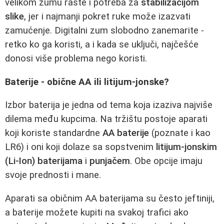
velikom zumu raste i potreba za
stabilizacijom
slike
, jer i najmanji pokret ruke može izazvati
zamućenje. Digitalni zum slobodno zanemarite -
retko ko ga koristi, a i kada se uključi, najčešće
donosi više problema nego koristi.
Baterije - obične AA ili litijum-jonske?
Izbor baterija je jedna od tema koja izaziva najviše
dilema među kupcima. Na tržištu postoje aparati
koji koriste standardne
AA baterije
(poznate i kao
LR6) i oni koji dolaze sa sopstvenim
litijum-jonskim
(Li-Ion) baterijama
i
punjačem
. Obe opcije imaju
svoje prednosti i mane.
Aparati sa običnim AA baterijama su često jeftiniji,
a baterije možete kupiti na svakoj trafici ako