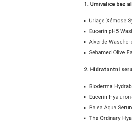
1. Umivalice bez a
Uriage Xémose Sy
Eucerin pH5 Wash 
Alverde Waschcrem
Sebamed Olive F
2. Hidratantni ser
Bioderma Hydrabi
Eucerin Hyaluron-F
Balea Aqua Serum
The Ordinary Hya