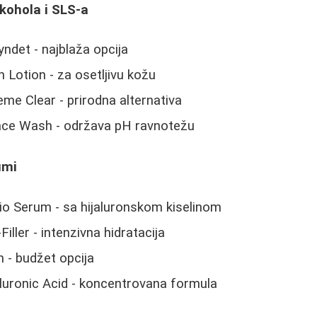
lkohola i SLS-a
ndet - najblaža opcija
Lotion - za osetljivu kožu
e Clear - prirodna alternativa
ace Wash - održava pH ravnotežu
umi
o Serum - sa hijaluronskom kiselinom
iller - intenzivna hidratacija
 - budžet opcija
luronic Acid - koncentrovana formula