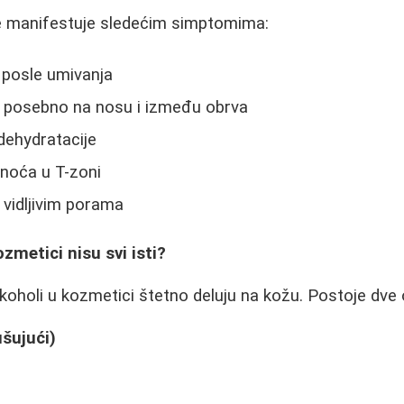
e manifestuje sledećim simptomima:
 posle umivanja
e, posebno na nosu i između obrva
 dehydratacije
noća u T-zoni
 vidljivim porama
zmetici nisu svi isti?
alkoholi u kozmetici štetno deluju na kožu. Postoje dve
ušujući)