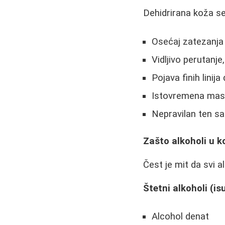
Dehidrirana koža s
Osećaj zatezanja
Vidljivo perutanj
Pojava finih linija
Istovremena mas
Nepravilan ten sa
Zašto alkoholi u ko
Čest je mit da svi 
Štetni alkoholi (is
Alcohol denat