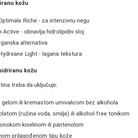
riranu kožu
ptimale Riche - za intenzivnu negu
Active - obnavlja hidrolipidni sloj
rganska alternativa
ydreane Light - lagana tekstura
hidriranu kožu
ina treba da uključuje:
 gelom ili kremastom umivalicom bez alkohola
latom (ružina voda, smilje) ili alkohol-free tonikom
ronskom kiselinom ili pantenolom
om prilagođenom tipu kože