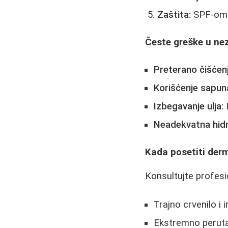
Zaštita:
SPF-om 
Česte greške u nez
Preterano čišćenj
Korišćenje sapun
Izbegavanje ulja:
P
Neadekvatna hidr
Kada posetiti der
Konsultujte profesi
Trajno crvenilo i i
Ekstremno perutan