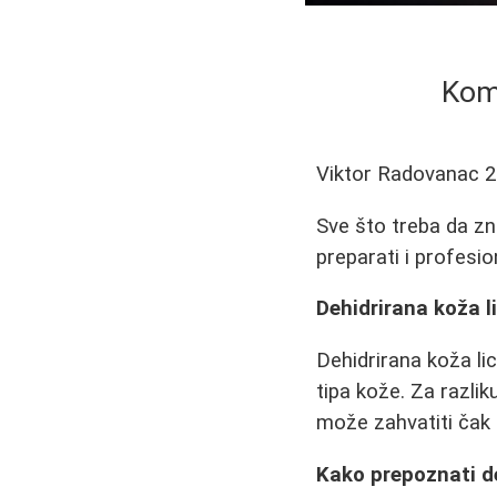
Komp
Viktor Radovanac
2
Sve što treba da zna
preparati i profesio
Dehidrirana koža li
Dehidrirana koža li
tipa kože. Za razlik
može zahvatiti čak i
Kako prepoznati d