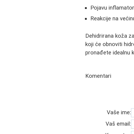
Pojavu inflamator
Reakcije na većin
Dehidrirana koža zah
koji će obnoviti hid
pronađete idealnu 
Komentari
Vaše ime:
Vaš email: