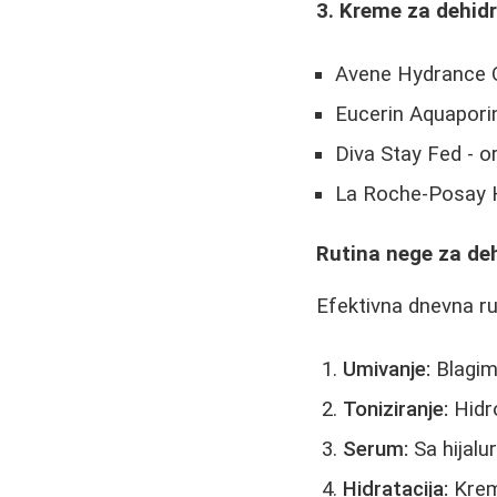
3. Kreme za dehid
Avene Hydrance O
Eucerin Aquaporin 
Diva Stay Fed - o
La Roche-Posay H
Rutina nege za de
Efektivna dnevna rut
Umivanje:
Blagim
Toniziranje:
Hidro
Serum:
Sa hijalu
Hidratacija:
Krem