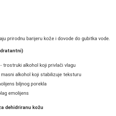
vaju prirodnu barijeru kože i dovode do gubitka vode.
idratantni)
 - trostruki alkohol koji privlači vlagu
 masni alkohol koji stabilizuje teksturu
olijens biljnog porekla
blag emolijens
 za dehidriranu kožu