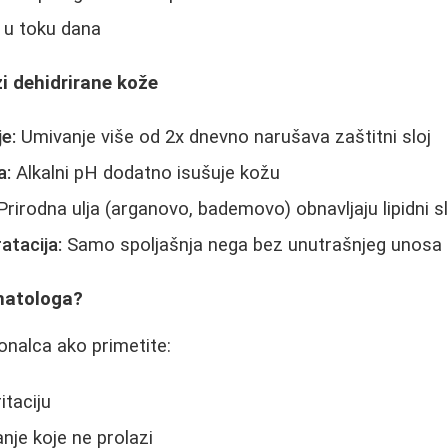
u toku dana
i dehidrirane kože
e:
Umivanje više od 2x dnevno narušava zaštitni sloj
a:
Alkalni pH dodatno isušuje kožu
rirodna ulja (arganovo, bademovo) obnavljaju lipidni sl
atacija:
Samo spoljašnja nega bez unutrašnjeg unosa 
matologa?
onalca ako primetite:
ritaciju
je koje ne prolazi