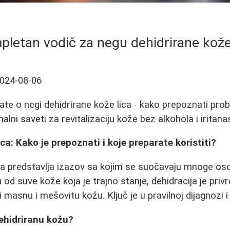
letan vodič za negu dehidrirane kože
024-08-06
te o negi dehidrirane kože lica - kako prepoznati probl
nalni saveti za revitalizaciju kože bez alkohola i iritana
ca: Kako je prepoznati i koje preparate koristiti?
ca predstavlja izazov sa kojim se suočavaju mnoge os
u od suve kože koja je trajno stanje, dehidracija je pri
 masnu i mešovitu kožu. Ključ je u pravilnoj dijagnozi i
ehidriranu kožu?