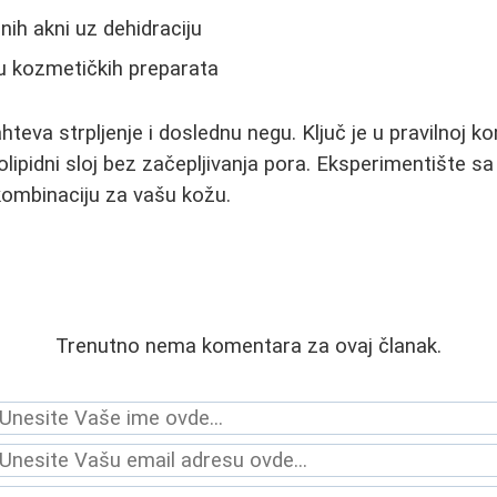
nih akni uz dehidraciju
u kozmetičkih preparata
teva strpljenje i doslednu negu. Ključ je u pravilnoj k
rolipidni sloj bez začepljivanja pora. Eksperimentište 
kombinaciju za vašu kožu.
Trenutno nema komentara za ovaj članak.