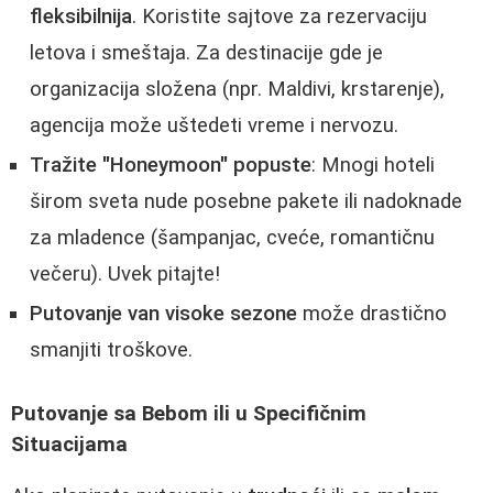
fleksibilnija
. Koristite sajtove za rezervaciju
letova i smeštaja. Za destinacije gde je
organizacija složena (npr. Maldivi, krstarenje),
agencija može uštedeti vreme i nervozu.
Tražite "Honeymoon" popuste
: Mnogi hoteli
širom sveta nude posebne pakete ili nadoknade
za mladence (šampanjac, cveće, romantičnu
večeru). Uvek pitajte!
Putovanje van visoke sezone
može drastično
smanjiti troškove.
Putovanje sa Bebom ili u Specifičnim
Situacijama