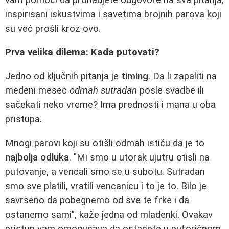
inspirisani iskustvima i savetima brojnih parova koji
su već prošli kroz ovo.
Prva velika dilema: Kada putovati?
Jedno od ključnih pitanja je
timing
. Da li zapaliti na
medeni mesec
odmah sutradan
posle svadbe ili
sačekati neko vreme? Ima prednosti i mana u oba
pristupa.
Mnogi parovi koji su otišli odmah ističu da je to
najbolja odluka
. "Mi smo u utorak ujutru otisli na
putovanje, a vencali smo se u subotu. Sutradan
smo sve platili, vratili vencanicu i to je to. Bilo je
savrseno da pobegnemo od sve te frke i da
ostanemo sami", kaže jedna od mladenki. Ovakav
pristup vam omogućava da ostanete u euforičnom,