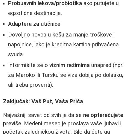
Probuavnih lekova/probiotika
ako putujete u
egzotične destinacije.
Adaptera za utičnice
.
Dovoljno novca u
kešu
za manje troškove i
napojnice, iako je kreditna kartica prihvaćena
svuda.
Informišite se o
viznim režimima
unapred (npr.
za Maroko ili Tursku se viza dobija po dolasku,
ali treba proveriti).
Zaključak: Vaš Put, Vaša Priča
Najvažniji savet od svih je da se
ne opterećujete
previše
. Medeni mesec je proslava vaše ljubavi i
početak zajedničkog života. Bilo da ćete ga