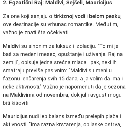
2. Egzotični Raj: Maldivi, Sejšeli, Mauricijus
Za one koji sanjaju o
tirkiznoj vodi i belom pesku
,
ove destinacije su vrhunac romantike. Međutim,
važno je znati šta očekivati.
Maldivi
su sinonim za luksuz i izolaciju. "To mi je
baš za medeni mesec, opuštanje i uživanje. Raj na
zemlji", opisuje jedna srećna mlada. Ipak, neki ih
smatraju previše pasivnim: "Maldivi su meni u
fazonu lenčarenja svih 15 dana, a ja volim da ima i
neke aktivnosti." Važno je napomenuti da je
sezona
na Maldivima od novembra
, dok jul i avgust mogu
biti kišoviti.
Mauricijus
nudi lep balans između prelepih plaža i
aktivnosti. "Ima razna krstarenja, obilaske ostrva,