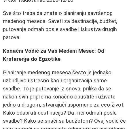
Sve što treba da znate o planiranju savršenog
medenog meseca. Saveti za destinacije, budžet,
putovanje odmah posle svadbe i iskustva drugih
parova.
Konačni Vodič za Vaš Medeni Mesec: Od
Krstarenja do Egzotike
Planiranje
medenog meseca
često je jednako
uzbudljivo i stresno kao i organizacija same
svadbe. To je putovanje iz snova, prilika da se
nakon svih priprema konačno opustite i uživate
jedno u drugom, stvarajući uspomene za ceo život.
Kako odabrati destinaciju? Da li ići odmah posle
svadbe? Kako se snaći sa budžetom? Ovaj vodić će
vam pomoći da pronadjete odgovore na sva pitanja,