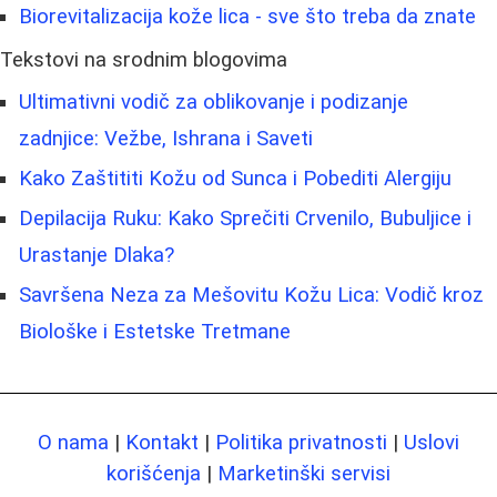
Biorevitalizacija kože lica - sve što treba da znate
Tekstovi na srodnim blogovima
Ultimativni vodič za oblikovanje i podizanje
zadnjice: Vežbe, Ishrana i Saveti
Kako Zaštititi Kožu od Sunca i Pobediti Alergiju
Depilacija Ruku: Kako Sprečiti Crvenilo, Bubuljice i
Urastanje Dlaka?
Savršena Neza za Mešovitu Kožu Lica: Vodič kroz
Biološke i Estetske Tretmane
O nama
|
Kontakt
|
Politika privatnosti
|
Uslovi
korišćenja
|
Marketinški servisi