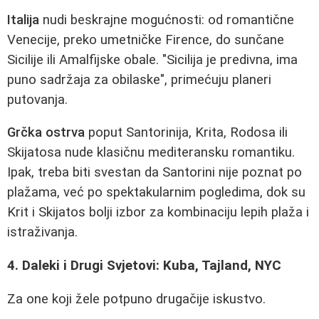
Italija
nudi beskrajne mogućnosti: od romantične
Venecije, preko umetničke Firence, do sunčane
Sicilije ili Amalfijske obale. "Sicilija je predivna, ima
puno sadržaja za obilaske", primećuju planeri
putovanja.
Grčka ostrva
poput Santorinija, Krita, Rodosa ili
Skijatosa nude klasičnu mediteransku romantiku.
Ipak, treba biti svestan da Santorini nije poznat po
plažama, već po spektakularnim pogledima, dok su
Krit i Skijatos bolji izbor za kombinaciju lepih plaža i
istraživanja.
4. Daleki i Drugi Svjetovi: Kuba, Tajland, NYC
Za one koji žele potpuno drugačije iskustvo.