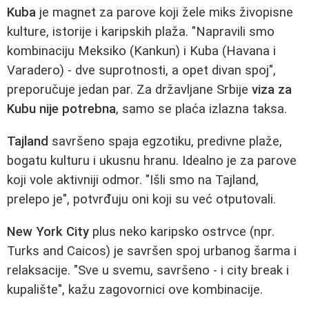
Kuba
je magnet za parove koji žele miks živopisne
kulture, istorije i karipskih plaža. "Napravili smo
kombinaciju Meksiko (Kankun) i Kuba (Havana i
Varadero) - dve suprotnosti, a opet divan spoj",
preporučuje jedan par. Za državljane Srbije
viza za
Kubu nije potrebna
, samo se plaća izlazna taksa.
Tajland
savršeno spaja egzotiku, predivne plaže,
bogatu kulturu i ukusnu hranu. Idealno je za parove
koji vole aktivniji odmor. "Išli smo na Tajland,
prelepo je", potvrđuju oni koji su već otputovali.
New York City
plus neko karipsko ostrvce (npr.
Turks and Caicos) je savršen spoj urbanog šarma i
relaksacije. "Sve u svemu, savršeno - i city break i
kupalište", kažu zagovornici ove kombinacije.