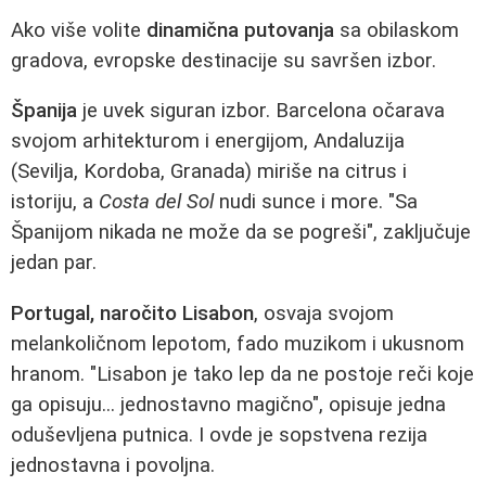
Ako više volite
dinamična putovanja
sa obilaskom
gradova, evropske destinacije su savršen izbor.
Španija
je uvek siguran izbor. Barcelona očarava
svojom arhitekturom i energijom, Andaluzija
(Sevilja, Kordoba, Granada) miriše na citrus i
istoriju, a
Costa del Sol
nudi sunce i more. "Sa
Španijom nikada ne može da se pogreši", zaključuje
jedan par.
Portugal, naročito Lisabon
, osvaja svojom
melankoličnom lepotom, fado muzikom i ukusnom
hranom. "Lisabon je tako lep da ne postoje reči koje
ga opisuju... jednostavno magično", opisuje jedna
oduševljena putnica. I ovde je sopstvena rezija
jednostavna i povoljna.