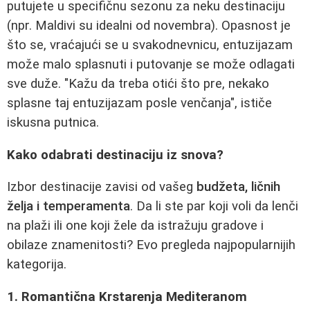
putujete u specifičnu sezonu za neku destinaciju
(npr. Maldivi su idealni od novembra). Opasnost je
što se, vraćajući se u svakodnevnicu, entuzijazam
može malo splasnuti i putovanje se može odlagati
sve duže. "Kažu da treba otići što pre, nekako
splasne taj entuzijazam posle venčanja", ističe
iskusna putnica.
Kako odabrati destinaciju iz snova?
Izbor destinacije zavisi od vašeg
budžeta, ličnih
želja i temperamenta
. Da li ste par koji voli da lenči
na plaži ili one koji žele da istražuju gradove i
obilaze znamenitosti? Evo pregleda najpopularnijih
kategorija.
1. Romantična Krstarenja Mediteranom