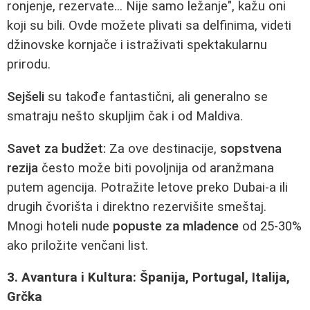
ronjenje, rezervate... Nije samo ležanje", kažu oni
koji su bili. Ovde možete plivati sa delfinima, videti
džinovske kornjače i istraživati spektakularnu
prirodu.
Sejšeli
su takođe fantastični, ali generalno se
smatraju nešto skupljim čak i od Maldiva.
Savet za budžet:
Za ove destinacije,
sopstvena
rezija
često može biti povoljnija od aranžmana
putem agencija. Potražite letove preko Dubai-a ili
drugih čvorišta i direktno rezervišite smeštaj.
Mnogi hoteli nude
popuste za mladence
od 25-30%
ako priložite venčani list.
3. Avantura i Kultura: Španija, Portugal, Italija,
Grčka