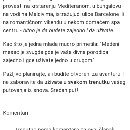
provesti na krstarenju Mediteranom, u bungalovu
na vodi na Maldivima, istražujući ulice Barcelone ili
na romantičnom vikendu u nekom domaćem spa
centru -
bitno je da budete zajedno i da uživate
.
Kao što je jedna mlada mudro primetila: "Medeni
mesec je svugde gde je vaša divna porodica
zajedno i gde uživate jedno u drugom."
Pažljivo planirajte, ali budite otvoreni za avanturu. I
ne zaboravite da
uživate u svakom trenutku
vašeg
putovanja iz snova. Srećan put!
Komentari
Trenutno nema komentara za ovaj članak.