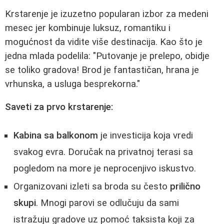
Krstarenje je izuzetno popularan izbor za medeni
mesec jer kombinuje luksuz, romantiku i
mogućnost da vidite više destinacija. Kao što je
jedna mlada podelila: "Putovanje je prelepo, obidje
se toliko gradova! Brod je fantastičan, hrana je
vrhunska, a usluga besprekorna."
Saveti za prvo krstarenje:
Kabina sa balkonom
je investicija koja vredi
svakog evra. Doručak na privatnoj terasi sa
pogledom na more je neprocenjivo iskustvo.
Organizovani izleti sa broda su često
prilično
skupi
. Mnogi parovi se odlučuju da sami
istražuju gradove uz pomoć taksista koji za