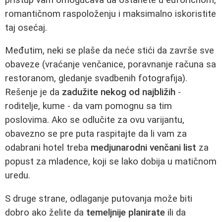
romantičnom raspoloženju i maksimalno iskoristite
taj osećaj.
Međutim, neki se plaše da neće stići da završe sve
obaveze (vraćanje venčanice, poravnanje računa sa
restoranom, gledanje svadbenih fotografija).
Rešenje je da
zadužite nekog od najbližih
-
roditelje, kume - da vam pomognu sa tim
poslovima. Ako se odlučite za ovu varijantu,
obavezno se pre puta raspitajte da li vam za
odabrani hotel treba
medjunarodni venčani list
za
popust za mladence, koji se lako dobija u matičnom
uredu.
S druge strane, odlaganje putovanja može biti
dobro ako želite da
temeljnije planirate
ili da