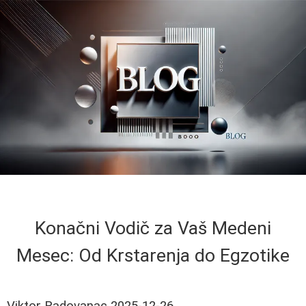
Konačni Vodič za Vaš Medeni
Mesec: Od Krstarenja do Egzotike
Viktor Radovanac
2025-12-26