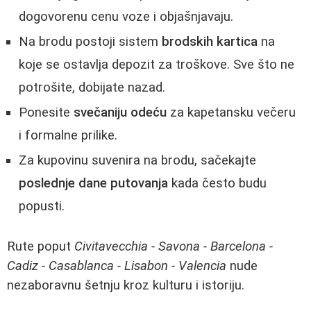
dogovorenu cenu voze i objašnjavaju.
Na brodu postoji sistem
brodskih kartica
na
koje se ostavlja depozit za troškove. Sve što ne
potrošite, dobijate nazad.
Ponesite
svečaniju odeću
za kapetansku večeru
i formalne prilike.
Za kupovinu suvenira na brodu, sačekajte
poslednje dane putovanja
kada često budu
popusti.
Rute poput
Civitavecchia - Savona - Barcelona -
Cadiz - Casablanca - Lisabon - Valencia
nude
nezaboravnu šetnju kroz kulturu i istoriju.