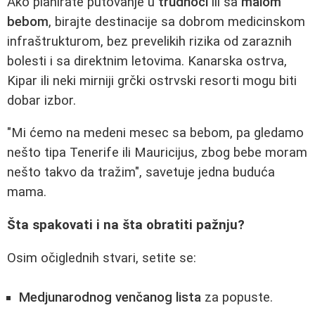
Ako planirate putovanje u
trudnoći
ili sa
malom
bebom
, birajte destinacije sa dobrom medicinskom
infraštrukturom, bez prevelikih rizika od zaraznih
bolesti i sa direktnim letovima. Kanarska ostrva,
Kipar ili neki mirniji grčki ostrvski resorti mogu biti
dobar izbor.
"Mi ćemo na medeni mesec sa bebom, pa gledamo
nešto tipa Tenerife ili Mauricijus, zbog bebe moram
nešto takvo da tražim", savetuje jedna buduća
mama.
Šta spakovati i na šta obratiti pažnju?
Osim očiglednih stvari, setite se:
Medjunarodnog venčanog lista
za popuste.