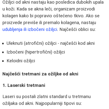
Ožiljci od akni nastaju kao posledica dubokih upala
u koži. Kada se akna leči, organizam proizvodi
kolagen kako bi popravio oštećeno tkivo. Ako se
proizvede previše ili premalo kolagena, nastaju
udubljenja ili izbočeni ožiljci
. Najčešći oblici su:
Uleknuti (atrofični) ožiljci - najčešći kod akni
Izbočeni (hipertrofični) ožiljci
Keloidni ožiljci
Najčešći tretmani za ožiljke od akni
1. Laserski tretmani
Laseri su postali zlatni standard u tretmanu
ožiljaka od akni. Najpopularniji tipovi su: