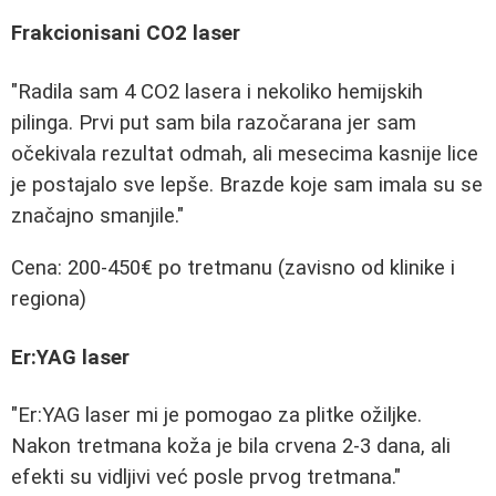
Frakcionisani CO2 laser
"Radila sam 4 CO2 lasera i nekoliko hemijskih
pilinga. Prvi put sam bila razočarana jer sam
očekivala rezultat odmah, ali mesecima kasnije lice
je postajalo sve lepše. Brazde koje sam imala su se
značajno smanjile."
Cena: 200-450€ po tretmanu (zavisno od klinike i
regiona)
Er:YAG laser
"Er:YAG laser mi je pomogao za plitke ožiljke.
Nakon tretmana koža je bila crvena 2-3 dana, ali
efekti su vidljivi već posle prvog tretmana."