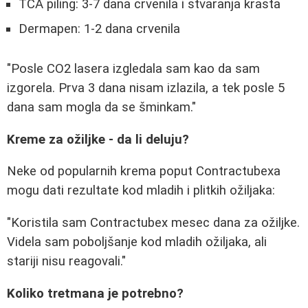
TCA piling: 3-7 dana crvenila i stvaranja krasta
Dermapen: 1-2 dana crvenila
"Posle CO2 lasera izgledala sam kao da sam
izgorela. Prva 3 dana nisam izlazila, a tek posle 5
dana sam mogla da se šminkam."
Kreme za ožiljke - da li deluju?
Neke od popularnih krema poput Contractubexa
mogu dati rezultate kod mladih i plitkih ožiljaka:
"Koristila sam Contractubex mesec dana za ožiljke.
Videla sam poboljšanje kod mladih ožiljaka, ali
stariji nisu reagovali."
Koliko tretmana je potrebno?