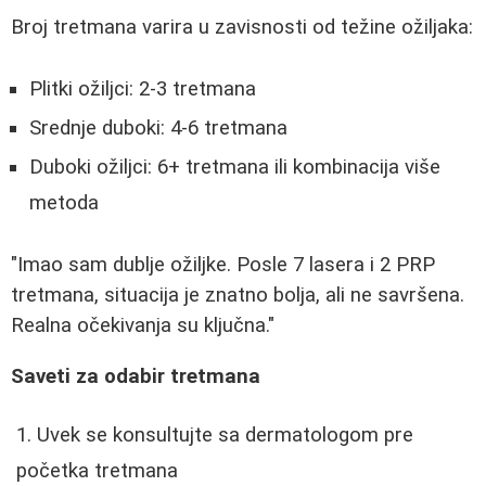
Broj tretmana varira u zavisnosti od težine ožiljaka:
Plitki ožiljci: 2-3 tretmana
Srednje duboki: 4-6 tretmana
Duboki ožiljci: 6+ tretmana ili kombinacija više
metoda
"Imao sam dublje ožiljke. Posle 7 lasera i 2 PRP
tretmana, situacija je znatno bolja, ali ne savršena.
Realna očekivanja su ključna."
Saveti za odabir tretmana
Uvek se konsultujte sa dermatologom pre
početka tretmana