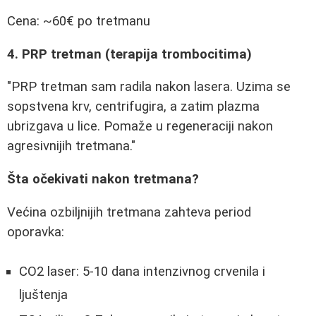
Cena: ~60€ po tretmanu
4. PRP tretman (terapija trombocitima)
"PRP tretman sam radila nakon lasera. Uzima se
sopstvena krv, centrifugira, a zatim plazma
ubrizgava u lice. Pomaže u regeneraciji nakon
agresivnijih tretmana."
Šta očekivati nakon tretmana?
Većina ozbiljnijih tretmana zahteva period
oporavka:
CO2 laser: 5-10 dana intenzivnog crvenila i
ljuštenja