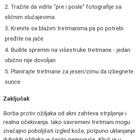
Tražite da vidite "pre i posle" fotografije sa
sličnim slučajevima
Krenite sa blažim tretmanima pa po potrebi
pređite na jače
Budite spremni na višestruke tretmane - jedan
obično nije dovoljan
Planirajte tretmane za jesen/zimu da izbegnete
sunce
Zaključak
Borba protiv ožiljaka od akni zahteva strpljenje i
realna očekivanja. Iako savremeni tretmani mogu
značajno poboljšati izgled kože, potpuno uklanjanje
dubokih ožiljaka je često nemoguće. Ključ je u