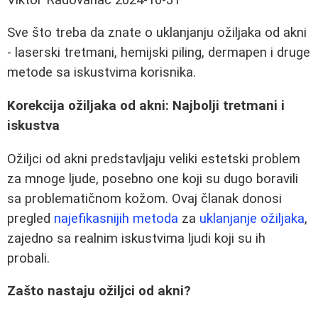
Sve što treba da znate o uklanjanju ožiljaka od akni
- laserski tretmani, hemijski piling, dermapen i druge
metode sa iskustvima korisnika.
Korekcija ožiljaka od akni: Najbolji tretmani i
iskustva
Ožiljci od akni predstavljaju veliki estetski problem
za mnoge ljude, posebno one koji su dugo boravili
sa problematičnom kožom. Ovaj članak donosi
pregled
najefikasnijih metoda
za
uklanjanje ožiljaka
,
zajedno sa realnim iskustvima ljudi koji su ih
probali.
Zašto nastaju ožiljci od akni?