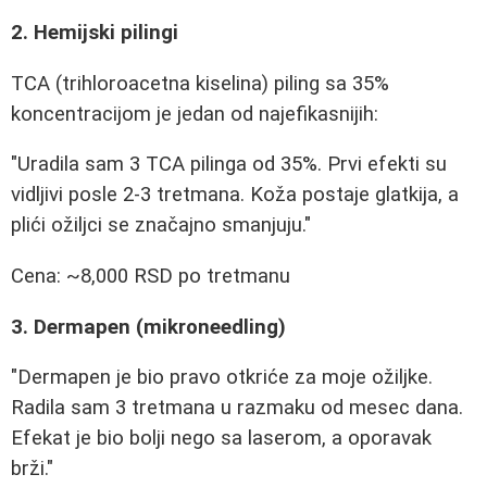
2. Hemijski pilingi
TCA (trihloroacetna kiselina) piling sa 35%
koncentracijom je jedan od najefikasnijih:
"Uradila sam 3 TCA pilinga od 35%. Prvi efekti su
vidljivi posle 2-3 tretmana. Koža postaje glatkija, a
plići ožiljci se značajno smanjuju."
Cena: ~8,000 RSD po tretmanu
3. Dermapen (mikroneedling)
"Dermapen je bio pravo otkriće za moje ožiljke.
Radila sam 3 tretmana u razmaku od mesec dana.
Efekat je bio bolji nego sa laserom, a oporavak
brži."