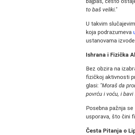
bajpas, često ostaj
to baš veliki."
U takvim slučajevima
koja podrazumeva
ustanovama izvode 
Ishrana i Fizička 
Bez obzira na izabra
fizičkoj aktivnosti 
glasi:
"Moraš da prom
povrću i voću, i bav
Posebna pažnja se p
usporava, što čini f
Česta Pitanja o Li