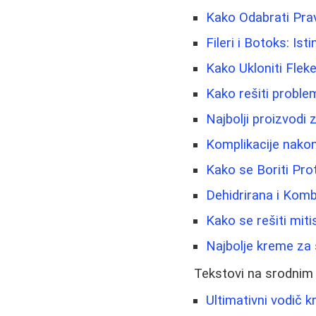
Kako Odabrati Pr
Fileri i Botoks: Isti
Kako Ukloniti Flek
Kako rešiti problem
Najbolji proizvodi 
Komplikacije nakon
Kako se Boriti Pro
Dehidrirana i Kom
Kako se rešiti miti
Najbolje kreme za s
Tekstovi na srodnim
Ultimativni vodič 