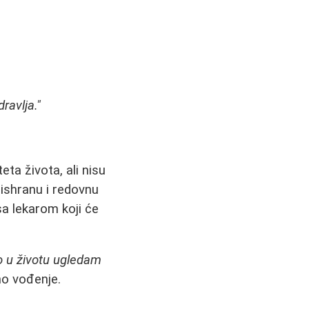
ravlja."
eta života, ali nisu
 ishranu i redovnu
sa lekarom koji će
 u životu ugledam
lno vođenje.