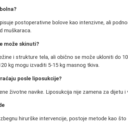
a bolna?
pisuje postoperativne bolove kao intenzivne, ali podno
od muškaraca.
se može skinuti?
žine i strukture tela, ali obično se može ukloniti do 1
20 kg mogu izvaditi 5-15 kg masnog tkiva.
vraćaju posle liposukcije?
ne životne navike. Liposukcija nije zamena za dijetu i 
de
 izbegnu hirurške intervencije, postoje metode kao što 