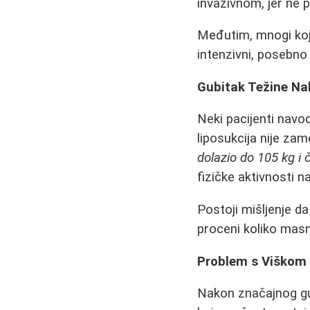
invazivnom, jer ne 
Međutim, mnogi koji
intenzivni, posebno
Gubitak Težine Na
Neki pacijenti navo
liposukcija nije zam
dolazio do 105 kg i č
fizičke aktivnosti 
Postoji mišljenje da
proceni koliko mas
Problem s Viškom
Nakon značajnog gub