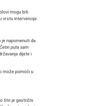
olovi mogu biti
vrstu intervencije.
o je napomenuti da
"Četiri puta sam
žavanja dijete i
 što može pomoći u
 što je gastrični