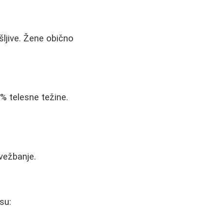
šljive. Žene obično
0% telesne težine.
vežbanje.
su: