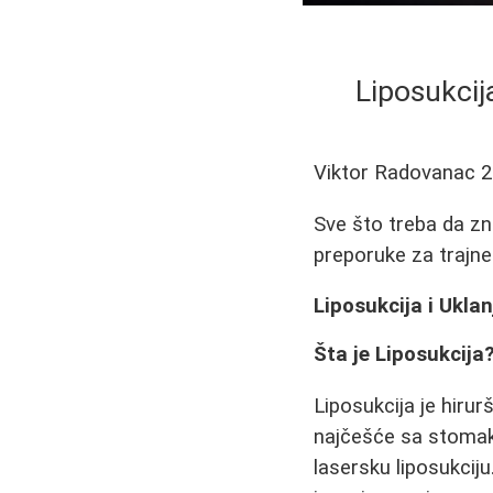
Liposukcij
Viktor Radovanac
2
Sve što treba da zna
preporuke za trajne
Liposukcija i Ukla
Šta je Liposukcija
Liposukcija je hiru
najčešće sa stomaka,
lasersku liposukcij