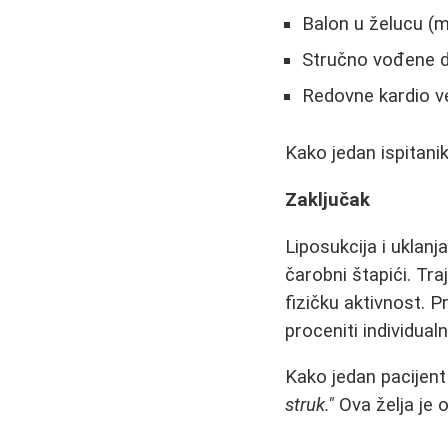
Balon u želucu (m
Stručno vođene di
Redovne kardio v
Kako jedan ispitanik
Zaključak
Liposukcija i uklanj
čarobni štapići. Tra
fizičku aktivnost. 
proceniti individualn
Kako jedan pacijen
struk."
Ova želja je o