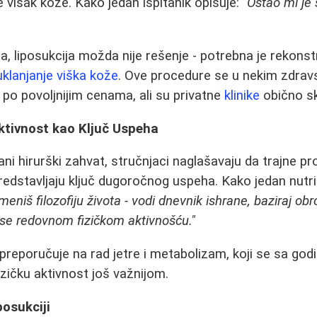
e višak kože. Kako jedan ispitanik opisuje:
"Ostao mi je 
, liposukcija možda nije rešenje - potrebna je rekonstr
uklanjanje viška kože
. Ove procedure se u nekim zdrav
po povoljnijim cenama, ali su privatne
klinike
obično sk
Aktivnost kao Ključ Uspeha
ni hirurški zahvat, stručnjaci naglašavaju da trajne pr
predstavljaju ključ dugoročnog uspeha. Kako jedan nutri
eniš filozofiju života - vodi dnevnik ishrane, baziraj obr
i se redovnom fizičkom aktivnošću."
reporučuje na rad jetre i metabolizam, koji se sa go
izičku aktivnost još važnijom.
posukciji