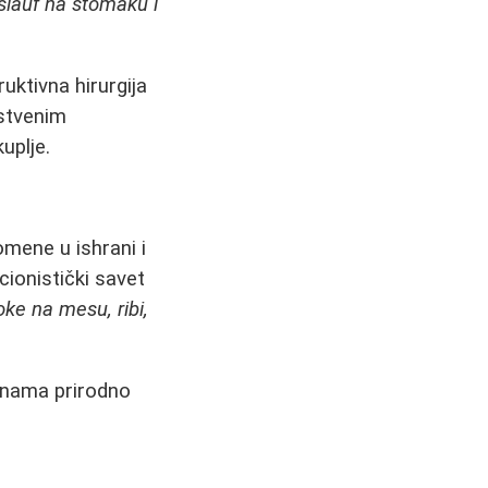
šlauf na stomaku i
uktivna hirurgija
stvenim
uplje.
omene u ishrani i
cionistički savet
oke na mesu, ribi,
dinama prirodno