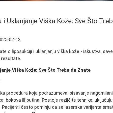
a i Uklanjanje Viška Kože: Sve Što Tre
025-02-12
te o liposukciji i uklanjanju viška kože - iskustva, save
 rezultate.
njanje Viška Kože: Sve Što Treba da Znate
?
rška procedura koja podrazumeva isisavanje nagomilan
 bokova ili butina. Postoje različite tehnike, uključujuć
u. Pacijenti često pominju da se laserska varijanta sma