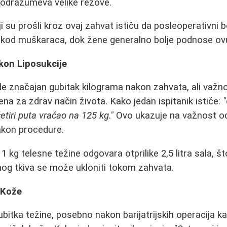
podrazumeva velike rezove.
 su prošli kroz ovaj zahvat ističu da posleoperativni b
 kod muškaraca, dok žene generalno bolje podnose ovu 
kon Liposukcije
de značajan gubitak kilograma nakon zahvata, ali važn
ena za zdrav način života. Kako jedan ispitanik ističe:
etiri puta vraćao na 125 kg."
Ovo ukazuje na važnost odr
nakon procedure.
 1 kg telesne težine odgovara otprilike 2,5 litra sala,
nog tkiva se može ukloniti tokom zahvata.
 Kože
itka težine, posebno nakon barijatrijskih operacija kao