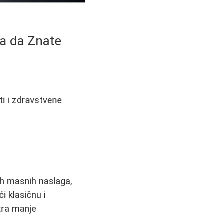
ba da Znate
ti i zdravstvene
ih masnih naslaga,
i klasičnu i
tra manje