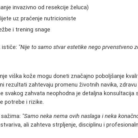
anje invazivno od resekcije želuca)
jete uz praćenje nutricioniste
ežbe i trening snage
 ističe:
"Nije to samo stvar estetike nego prvenstveno zd
anje viška kože mogu doneti značajno poboljšanje kvalit
jni rezultati zahtevaju promenu životnih navika, zdravu
Pre svakog zahvata neophodna je detaljna konsultacija 
e potrebe i rizike.
t sažima:
"Samo neka nema ovih naslaga i neka konačno
stvariva, ali zahteva strpljenje, disciplinu i profesiona