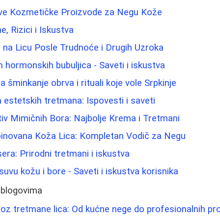
ave Kozmetičke Proizvode za Negu Kože
ne, Rizici i Iskustva
e na Licu Posle Trudnoće i Drugih Uzroka
 hormonskih bubuljica - Saveti i iskustva
za šminkanje obrva i rituali koje vole Srpkinje
 estetskih tretmana: Ispovesti i saveti
tiv Mimičnih Bora: Najbolje Krema i Tretmani
binovana Koža Lica: Kompletan Vodič za Negu
sera: Prirodni tretmani i iskustva
uvu kožu i bore - Saveti i iskustva korisnika
 blogovima
kroz tretmane lica: Od kućne nege do profesionalnih p