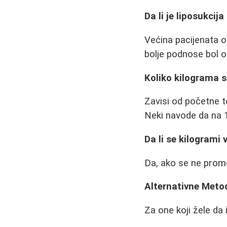
Da li je liposukcij
Većina pacijenata o
bolje podnose bol 
Koliko kilograma 
Zavisi od početne te
Neki navode da na 1
Da li se kilogrami 
Da, ako se ne prome
Alternativne Meto
Za one koji žele da