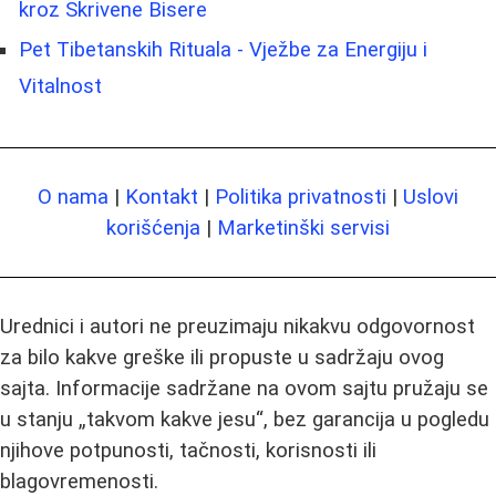
kroz Skrivene Bisere
Pet Tibetanskih Rituala - Vježbe za Energiju i
Vitalnost
O nama
|
Kontakt
|
Politika privatnosti
|
Uslovi
korišćenja
|
Marketinški servisi
Urednici i autori ne preuzimaju nikakvu odgovornost
za bilo kakve greške ili propuste u sadržaju ovog
sajta. Informacije sadržane na ovom sajtu pružaju se
u stanju „takvom kakve jesu“, bez garancija u pogledu
njihove potpunosti, tačnosti, korisnosti ili
blagovremenosti.