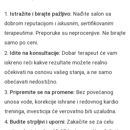
Istražite i birajte pažljivo:
Nađite salon sa
dobrom reputacijom i
iskusnim, sertifikovanim
terapeutima
. Preporuke su neprocenjive. Ne birajte
samo po ceni.
Idite na konsultacije:
Dobar terapeut će vam
iskreno reći kakve rezultate možete realno
očekivati na osnovu vašeg stanja, a ne samo
obećavati nedostižno.
Pripremite se na promene:
Bez povećanog
unosa vode, korekcije ishrane i redovnog kardio
treninga, investicija će verovatno biti uzaludna.
Budite strpljivi i uporni:
Zakačite se za celu