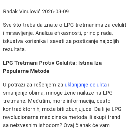
Radak Vinulović
2026-03-09
Sve što treba da znate o LPG tretmanima za celulit
i mrsavljenje. Analiza efikasnosti, princip rada,
iskustva korisnika i saveti za postizanje najboljih
rezultata.
LPG Tretmani Protiv Celulita: Istina Iza
Popularne Metode
U potrazi za rešenjem za
uklanjanje celulita
i
smanjenje obima, mnoge žene nailaze na LPG
tretmane. Međutim, more informacija, često
kontradiktornih, može biti zbunjujuće. Da li je LPG
revolucionarna medicinska metoda ili skupi trend
sa neizvesnim ishodom? Ovaj članak će vam