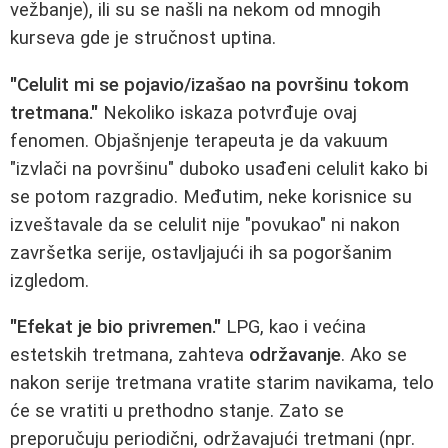
vežbanje), ili su se našli na nekom od mnogih
kurseva gde je stručnost uptina.
"Celulit mi se pojavio/izašao na površinu tokom
tretmana."
Nekoliko iskaza potvrđuje ovaj
fenomen. Objašnjenje terapeuta je da vakuum
"izvlači na površinu" duboko usađeni celulit kako bi
se potom razgradio. Međutim, neke korisnice su
izveštavale da se celulit nije "povukao" ni nakon
završetka serije, ostavljajući ih sa pogoršanim
izgledom.
"Efekat je bio privremen."
LPG, kao i većina
estetskih tretmana, zahteva
održavanje
. Ako se
nakon serije tretmana vratite starim navikama, telo
će se vratiti u prethodno stanje. Zato se
preporučuju periodični, održavajući tretmani (npr.