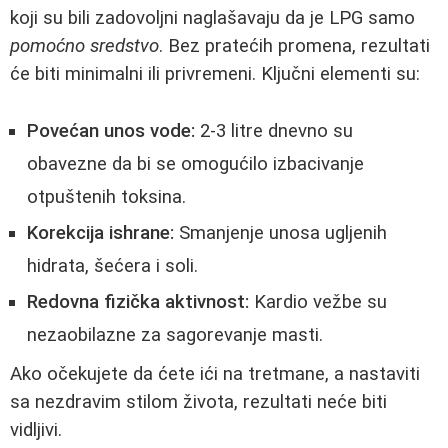
koji su bili zadovoljni naglašavaju da je LPG samo
pomoćno sredstvo
. Bez pratećih promena, rezultati
će biti minimalni ili privremeni. Ključni elementi su:
Povećan unos vode:
2-3 litre dnevno su
obavezne da bi se omogućilo izbacivanje
otpuštenih toksina.
Korekcija ishrane:
Smanjenje unosa ugljenih
hidrata, šećera i soli.
Redovna fizička aktivnost:
Kardio vežbe su
nezaobilazne za sagorevanje masti.
Ako očekujete da ćete ići na tretmane, a nastaviti
sa nezdravim stilom života, rezultati neće biti
vidljivi.