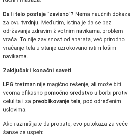
ručnih masaža.
Da li telo postaje "zavisno"?
Nema naučnih dokaza
za ovu tvrdnju. Međutim, istina je da se bez
održavanja zdravim životnim navikama, problem
vraća. To nije zavisnost od aparata, već prirodno
vraćanje tela u stanje uzrokovano istim lošim
navikama.
Zaključak i konačni saveti
LPG tretman
nije magično rešenje, ali može biti
veoma efikasno
pomoćno sredstvo
u borbi protiv
celulita i za
preoblikovanje tela
, pod određenim
uslovima.
Ako razmišljate da probate, evo putokaza za veće
šanse za uspeh: