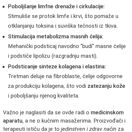
Poboljšanje limfne drenaže i cirkulacije:
Stimuliše se protok limfe i krvi, što pomaže u
otklanjanju toksina i suviška tečnosti iz tkiva.
Stimulacija metabolizma masnih ćelija:
Mehanički podsticaj navodno "budí" masne ćelije
i podstiče lipolizu (razgradnju masti).
Podsticanje sinteze kolagena i elastina:
Tretman deluje na fibroblaste, ćelije odgovorne
za produkciju kolagena, što vodi
zatezanju kože
i poboljšanju njenog kvaliteta.
Važno je naglasiti da se ovde radi o
medicinskom
aparatu
, a ne o kućnim masažerima. Proizvođači i
terapeuti ističu da je to
jedinstven i zdrav način
za