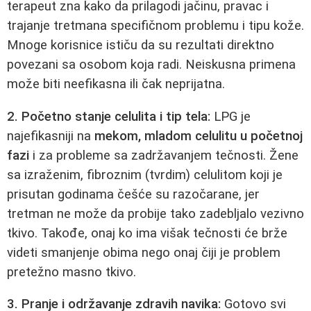
terapeut zna kako da prilagodi jačinu, pravac i
trajanje tretmana specifičnom problemu i tipu kože.
Mnoge korisnice ističu da su rezultati direktno
povezani sa osobom koja radi. Neiskusna primena
može biti neefikasna ili čak neprijatna.
2. Početno stanje celulita i tip tela:
LPG je
najefikasniji na
mekom, mladom celulitu u početnoj
fazi
i za probleme sa zadržavanjem tečnosti. Žene
sa izraženim, fibroznim (tvrdim) celulitom koji je
prisutan godinama češće su razočarane, jer
tretman ne može da probije tako zadebljalo vezivno
tkivo. Takođe, onaj ko ima višak tečnosti će brže
videti smanjenje obima nego onaj čiji je problem
pretežno masno tkivo.
3. Pranje i održavanje zdravih navika:
Gotovo svi