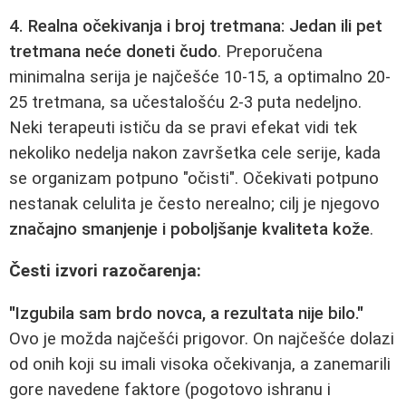
4. Realna očekivanja i broj tretmana:
Jedan ili pet
tretmana neće doneti čudo
. Preporučena
minimalna serija je najčešće 10-15, a optimalno 20-
25 tretmana, sa učestalošću 2-3 puta nedeljno.
Neki terapeuti ističu da se pravi efekat vidi tek
nekoliko nedelja nakon završetka cele serije, kada
se organizam potpuno "očisti". Očekivati potpuno
nestanak celulita je često nerealno; cilj je njegovo
značajno smanjenje i poboljšanje kvaliteta kože
.
Česti izvori razočarenja:
"Izgubila sam brdo novca, a rezultata nije bilo."
Ovo je možda najčešći prigovor. On najčešće dolazi
od onih koji su imali visoka očekivanja, a zanemarili
gore navedene faktore (pogotovo ishranu i