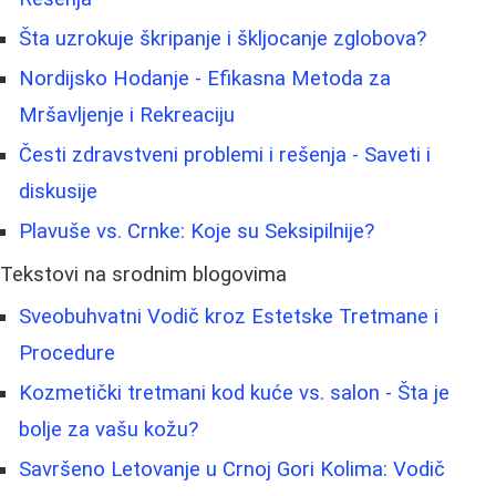
Šta uzrokuje škripanje i škljocanje zglobova?
Nordijsko Hodanje - Efikasna Metoda za
Mršavljenje i Rekreaciju
Česti zdravstveni problemi i rešenja - Saveti i
diskusije
Plavuše vs. Crnke: Koje su Seksipilnije?
Tekstovi na srodnim blogovima
Sveobuhvatni Vodič kroz Estetske Tretmane i
Procedure
Kozmetički tretmani kod kuće vs. salon - Šta je
bolje za vašu kožu?
Savršeno Letovanje u Crnoj Gori Kolima: Vodič