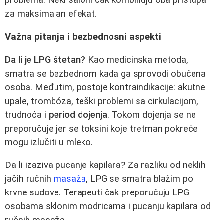
problema. Neki saloni čak kombinuju oba pristupa
za maksimalan efekat.
Važna pitanja i bezbednosni aspekti
Da li je LPG štetan?
Kao medicinska metoda,
smatra se bezbednom kada ga sprovodi obučena
osoba. Međutim, postoje kontraindikacije: akutne
upale, trombóza, teški problemi sa cirkulacijom,
trudnoća i
period dojenja
. Tokom dojenja se ne
preporučuje jer se toksini koje tretman pokreće
mogu izlučiti u mleko.
Da li izaziva pucanje kapilara? Za razliku od neklih
jačih ručnih
masaža
, LPG se smatra blažim po
krvne sudove. Terapeuti čak preporučuju LPG
osobama sklonim modricama i pucanju kapilara od