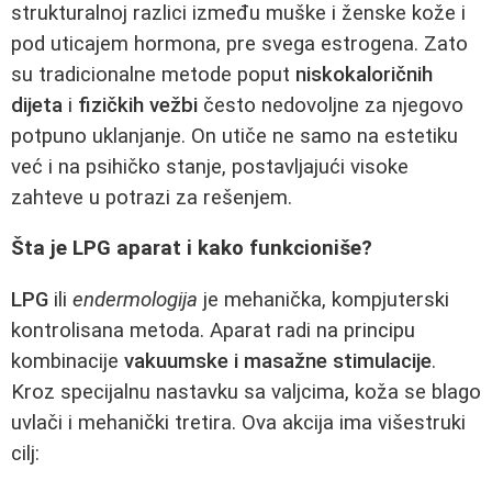
strukturalnoj razlici između muške i ženske kože i
pod uticajem hormona, pre svega estrogena. Zato
su tradicionalne metode poput
niskokaloričnih
dijeta
i
fizičkih vežbi
često nedovoljne za njegovo
potpuno uklanjanje. On utiče ne samo na estetiku
već i na psihičko stanje, postavljajući visoke
zahteve u potrazi za rešenjem.
Šta je LPG aparat i kako funkcioniše?
LPG
ili
endermologija
je mehanička, kompjuterski
kontrolisana metoda. Aparat radi na principu
kombinacije
vakuumske i masažne stimulacije
.
Kroz specijalnu nastavku sa valjcima, koža se blago
uvlači i mehanički tretira. Ova akcija ima višestruki
cilj: