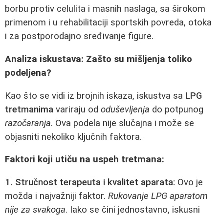
borbu protiv celulita i masnih naslaga, sa širokom
primenom i u rehabilitaciji sportskih povreda, otoka
i za postporodajno sređivanje figure.
Analiza iskustava: Zašto su mišljenja toliko
podeljena?
Kao što se vidi iz brojnih iskaza, iskustva sa
LPG
tretmanima
variraju od
oduševljenja
do potpunog
razočaranja
. Ova podela nije slučajna i može se
objasniti nekoliko ključnih faktora.
Faktori koji utiču na uspeh tretmana:
1. Stručnost terapeuta i kvalitet aparata:
Ovo je
možda i najvažniji faktor.
Rukovanje LPG aparatom
nije za svakoga
. Iako se čini jednostavno, iskusni