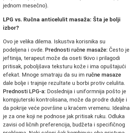
jednom mesečno).
LPG vs. Ručna anticelulit masaža: Šta je bolji
izbor?
Ovo je velika dilema. Iskustva korisnika su
podeljena i ovde.
Prednosti ručne masaže:
Često je
jeftinija, terapeut može da oseti tkivo i prilagodi
pritisak, poboljšava teksturu kože i ima opuštajući
efekat. Mnoge smatraju da su im
ručne masaze
dale bolje i trajnije rezultate u borbi protiv celulita.
Prednosti LPG-a:
Doslednija i uniformnija pošto je
kompjuterski kontrolisana, može da prodre dublje i
da pokrije veće površine u kraćem vremenu. Idealna
je za one koji ne podnose jak pritisak ruku. Odluka
zavisi od ličnih preferencija, budžeta i specifičnog