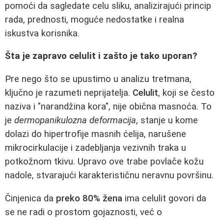
pomoći da sagledate celu sliku, analizirajući princip
rada, prednosti, moguće nedostatke i realna
iskustva korisnika.
Šta je zapravo celulit i zašto je tako uporan?
Pre nego što se upustimo u analizu tretmana,
ključno je razumeti neprijatelja.
Celulit
, koji se često
naziva i "narandžina kora", nije obična masnoća. To
je
dermopanikulozna deformacija
, stanje u kome
dolazi do hipertrofije masnih ćelija, narušene
mikrocirkulacije i zadebljanja vezivnih traka u
potkožnom tkivu. Upravo ove trabe povlače kožu
nadole, stvarajući karakterističnu neravnu površinu.
Činjenica da
preko 80% žena
ima celulit govori da
se ne radi o prostom gojaznosti, već o