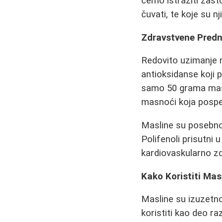
ćemo istražiti zašto
čuvati, te koje su n
Zdravstvene Predn
Redovito uzimanje 
antioksidanse koji 
samo 50 grama masl
masnoći koja pospe
Masline su posebno 
Polifenoli prisutni 
kardiovaskularno zd
Kako Koristiti Mas
Masline su izuzetno
koristiti kao deo ra