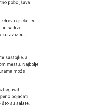
tno poboljšava
 zdravu grickalicu
line sadrže
u zdrav izbor.
e sastojke, ali
nom mestu. Najbolje
raturama može
 izbegavati
epeno pojačati
o što su salate,