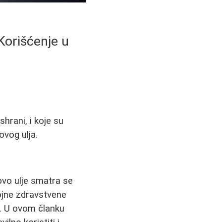
Korišćenje u
shrani, i koje su
ovog ulja.
hovo ulje smatra se
rojne zdravstvene
e. U ovom članku