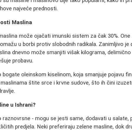
 su masline i maslinovo ulje tako popularni, kako ih prav
jihove najveće prednosti.
osti Maslina
maslina može ojačati imunski sistem za čak 30%. One
pomažu u borbi protiv slobodnih radikala. Zanimljivo j
ina dnevno može smanjiti višak kilograma, delimično 
šuje probavu.
bogate oleinskom kiselinom, koja smanjuje pojavu fini
u maslinama štite srce i krvne sudove, što ih čini izuze
ravlje.
line u Ishrani?
 raznovrsne - mogu se jesti same, dodavati u salate, pic
zličitih predjela. Neki preferiraju zelene masline, dok dr