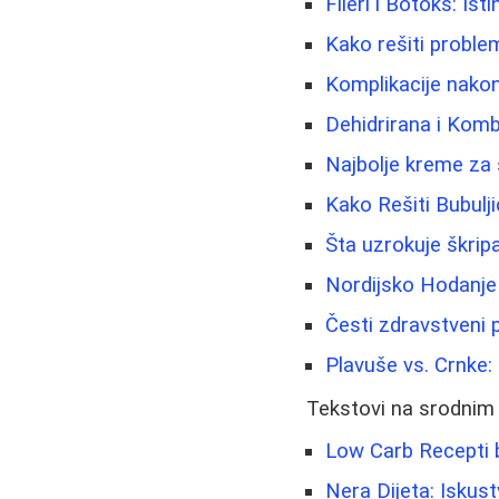
Fileri i Botoks: Isti
Kako rešiti problem
Komplikacije nakon
Dehidrirana i Kom
Najbolje kreme za s
Kako Rešiti Bubulji
Šta uzrokuje škripa
Nordijsko Hodanje 
Česti zdravstveni p
Plavuše vs. Crnke: 
Tekstovi na srodnim
Low Carb Recepti 
Nera Dijeta: Iskust