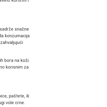
ilno koristiti i
 sadrže snažne
e da konzumacija
zahvaljujući
h bora na koži.
tno korisnim za
e, paštete, ili
ugi vole crne.