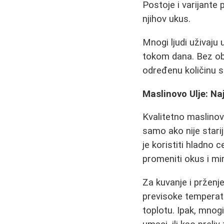
Postoje i varijant
njihov ukus.
Mnogi ljudi uživaju 
tokom dana. Bez obz
određenu količinu so
Maslinovo Ulje: Na
Kvalitetno maslinovo
samo ako nije stari
je koristiti hladno
promeniti okus i mir
Za kuvanje i prženje
previsoke temperatu
toplotu. Ipak, mnogi