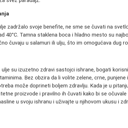
v za svež paradajz.
anja
je zadržalo svoje benefite, ne sme se čuvati na svetlost
 40°C. Tamna staklena boca i hladno mesto su najbolji
no čuvaju u salamuri ili ulju, što im omogućava dug rok
 ulje su izuzetno zdravi sastojci ishrane, bogati kori
taminima. Bez obzira da li volite zelene, crne, punjene i
treba može doprineti boljem zdravlju. Kada je u pitanju
litetne proizvode i pravilno ih čuvati kako bi se očuvale 
masline u svoju ishranu i uživajte u njihovom ukusu i z