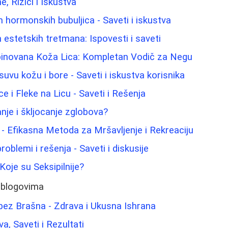
ne, Rizici i Iskustva
 hormonskih bubuljica - Saveti i iskustva
 estetskih tretmana: Ispovesti i saveti
binovana Koža Lica: Kompletan Vodič za Negu
uvu kožu i bore - Saveti i iskustva korisnika
ce i Fleke na Licu - Saveti i Rešenja
nje i škljocanje zglobova?
- Efikasna Metoda za Mršavljenje i Rekreaciju
roblemi i rešenja - Saveti i diskusije
Koje su Seksipilnije?
 blogovima
bez Brašna - Zdrava i Ukusna Ishrana
va, Saveti i Rezultati