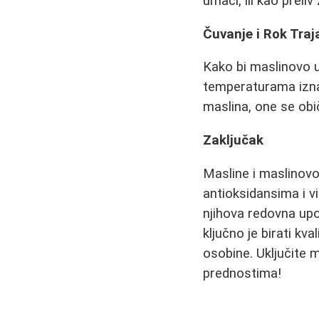
umaci, ili kao preli
Čuvanje i Rok Traj
Kako bi maslinovo ul
temperaturama iznad
maslina, one se obič
Zaključak
Masline i maslinovo
antioksidansima i vi
njihova redovna upo
ključno je birati kva
osobine. Uključite 
prednostima!