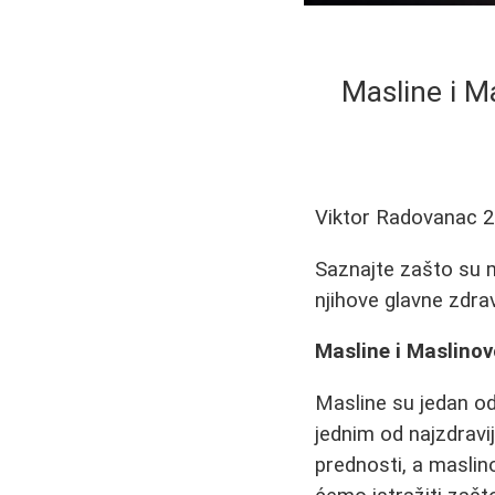
Masline i M
Viktor Radovanac
2
Saznajte zašto su ma
njihove glavne zdra
Masline i Maslinov
Masline su jedan od 
jednim od najzdravi
prednosti, a maslin