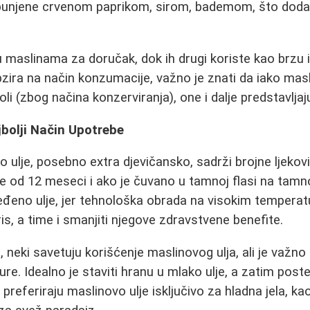
e punjene crvenom paprikom, sirom, bademom, što doda
u maslinama za doručak, dok ih drugi koriste kao brzu i
ira na način konzumacije, važno je znati da iako mas
li (zbog načina konzerviranja), one i dalje predstavljaj
jbolji Način Upotrebe
 ulje, posebno extra djevičansko, sadrži brojne ljekovit
je od 12 meseci i ako je čuvano u tamnoj flasi na tam
 ceđeno ulje, jer tehnološka obrada na visokim tempe
is, a time i smanjiti njegove zdravstvene benefite.
, neki savetuju korišćenje maslinovog ulja, ali je važno
re. Idealno je staviti hranu u mlako ulje, a zatim post
 preferiraju maslinovo ulje isključivo za hladna jela, ka