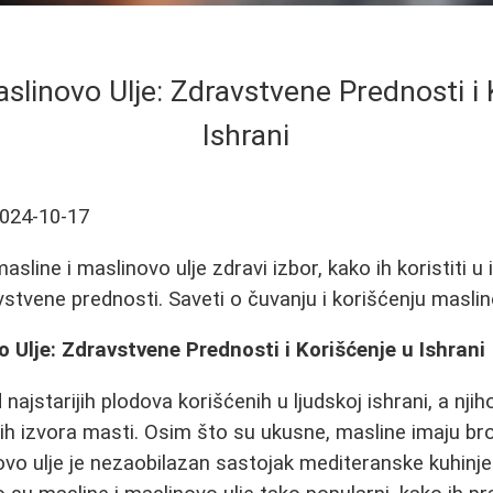
aslinovo Ulje: Zdravstvene Prednosti i 
Ishrani
024-10-17
sline i maslinovo ulje zdravi izbor, kako ih koristiti u i
vstvene prednosti. Saveti o čuvanju i korišćenju maslin
o Ulje: Zdravstvene Prednosti i Korišćenje u Ishrani
najstarijih plodova korišćenih u ljudskoj ishrani, a nji
jih izvora masti. Osim što su ukusne, masline imaju b
ovo ulje je nezaobilazan sastojak mediteranske kuhinj