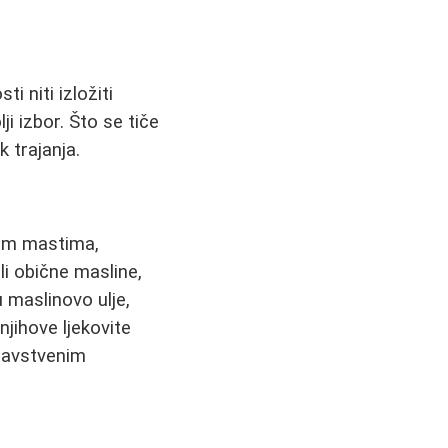
i niti izložiti
 izbor. Što se tiče
 trajanja.
snim mastima,
li obične masline,
 maslinovo ulje,
njihove ljekovite
dravstvenim