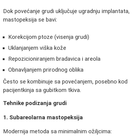
Dok povećanje grudi uključuje ugradnju implantata,
mastopeksija se bavi:
Korekcijom ptoze (visenja grudi)
Uklanjanjem viška kože
Repozicioniranjem bradavica i areola
Obnavljanjem prirodnog oblika
Često se kombinuje sa povećanjem, posebno kod
pacijentkinja sa gubitkom tkiva.
Tehnike podizanja grudi
1. Subareolarna mastopeksija
Modernija metoda sa minimalnim ožiljcima: