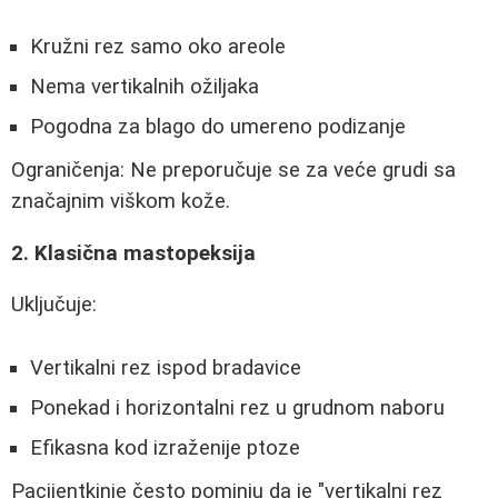
Kružni rez samo oko areole
Nema vertikalnih ožiljaka
Pogodna za blago do umereno podizanje
Ograničenja: Ne preporučuje se za veće grudi sa
značajnim viškom kože.
2. Klasična mastopeksija
Uključuje:
Vertikalni rez ispod bradavice
Ponekad i horizontalni rez u grudnom naboru
Efikasna kod izraženije ptoze
Pacijentkinje često pominju da je "vertikalni rez