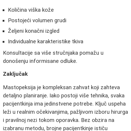
Količina viška kože
Postojeći volumen grudi
Željeni konačni izgled
Individualne karakteristike tkiva
Konsultacije sa više stručnjaka pomažu u
donošenju informisane odluke.
Zaključak
Mastopeksija je kompleksan zahvat koji zahteva
detaljno planiranje. Iako postoji više tehnika, svaka
pacijentkinja ima jedinstvene potrebe. Ključ uspeha
leži u realnim očekivanjima, pažljivom izboru hirurga
i pravilnoj nezi tokom oporavka. Bez obzira na
izabranu metodu, brojne pacijentkinje ističu