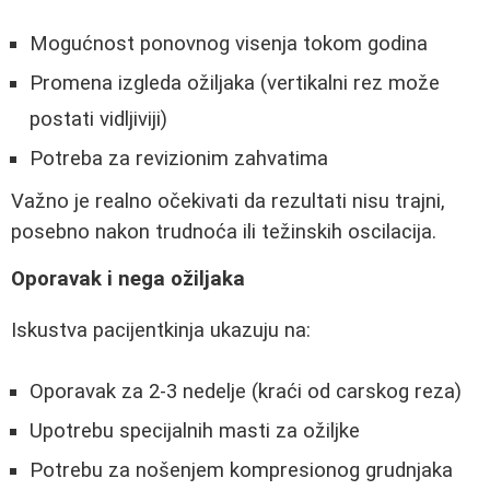
Mogućnost ponovnog visenja tokom godina
Promena izgleda ožiljaka (vertikalni rez može
postati vidljiviji)
Potreba za revizionim zahvatima
Važno je realno očekivati da rezultati nisu trajni,
posebno nakon trudnoća ili težinskih oscilacija.
Oporavak i nega ožiljaka
Iskustva pacijentkinja ukazuju na:
Oporavak za 2-3 nedelje (kraći od carskog reza)
Upotrebu specijalnih masti za ožiljke
Potrebu za nošenjem kompresionog grudnjaka