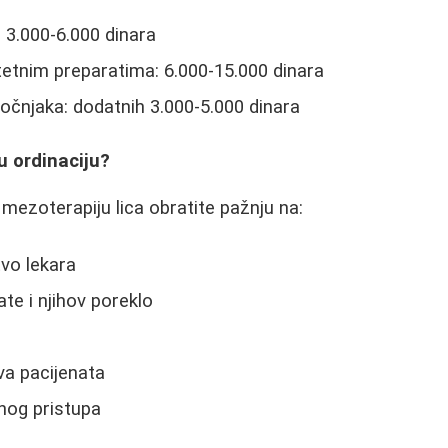
 3.000-6.000 dinara
tetnim preparatima: 6.000-15.000 dinara
čnjaka: dodatnih 3.000-5.000 dinara
u ordinaciju?
a mezoterapiju lica obratite pažnju na:
tvo lekara
te i njihov poreklo
va pacijenata
nog pristupa