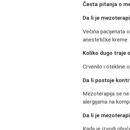
Česta pitanja o me
Da li je mezoterap
Većina pacijenata o
anestetičke kreme.
Koliko dugo traje
Crvenilo i otekline o
Da li postoje kontr
Mezoterapija se ne 
alergijama na komp
Da li je mezoterap
Kada je izvodi obu