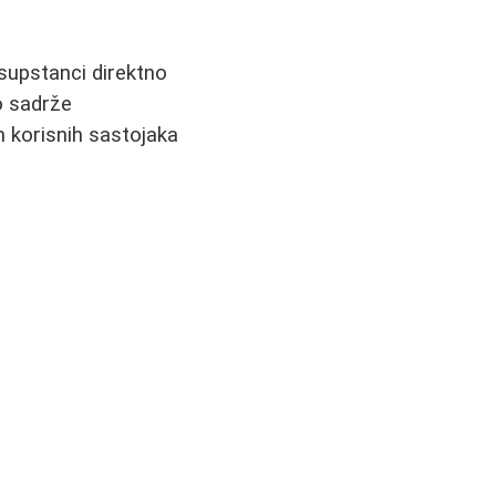
 supstanci direktno
o sadrže
ih korisnih sastojaka