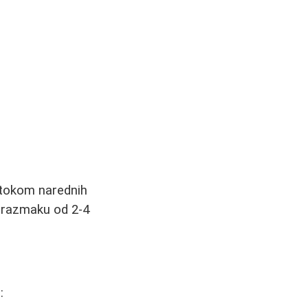
u tokom narednih
u razmaku od 2-4
: