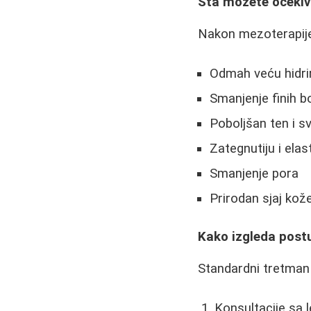
Šta možete očekiv
Nakon mezoterapije 
Odmah veću hidri
Smanjenje finih b
Poboljšan ten i sv
Zategnutiju i elas
Smanjenje pora
Prirodan sjaj kož
Kako izgleda post
Standardni tretman
Konsultacije sa 