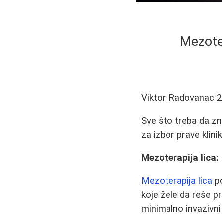
Mezoter
Viktor Radovanac
2
Sve što treba da zna
za izbor prave klini
Mezoterapija lica
Mezoterapija lica
po
koje žele da reše p
minimalno invazivni