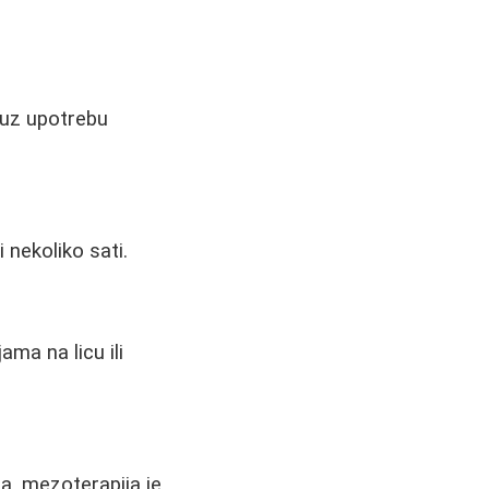
 uz upotrebu
i nekoliko sati.
ma na licu ili
a, mezoterapija je