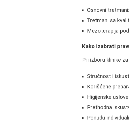
Osnovni tretmani:
Tretmani sa kvali
Mezoterapija podo
Kako izabrati prav
Pri izboru klinike z
Stručnost i iskus
Korišćene prepara
Higijenske uslove
Prethodna iskust
Ponudu individual