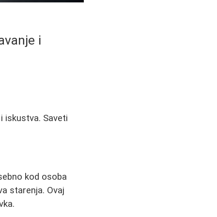
avanje i
i iskustva. Saveti
posebno kod osoba
va starenja. Ovaj
vka.