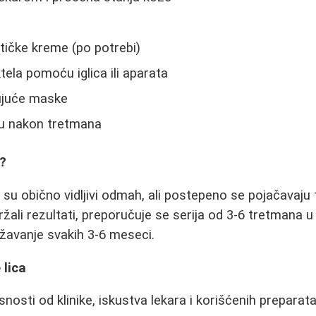
etičke kreme (po potrebi)
tela pomoću iglica ili aparata
ujuće maske
u nakon tretmana
t?
 su obično vidljivi odmah, ali postepeno se pojačavaj
ržali rezultati, preporučuje se serija od 3-6 tretmana 
ržavanje svakih 3-6 meseci.
 lica
snosti od klinike, iskustva lekara i korišćenih preparata