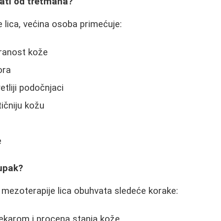
ati od tretmana?
lica, većina osoba primećuje:
ranost kože
ora
etliji podočnjaci
tičniju kožu
e
upak?
 mezoterapije lica obuhvata sledeće korake:
lekarom i procena stanja kože