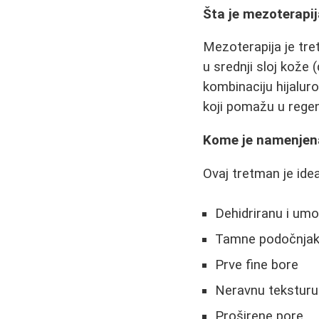
Šta je mezoterapij
Mezoterapija je tre
u srednji sloj kože
kombinaciju hijaluro
koji pomažu u regen
Kome je namenjena
Ovaj tretman je ide
Dehidriranu i um
Tamne podočnja
Prve fine bore
Neravnu teksturu 
Proširene pore