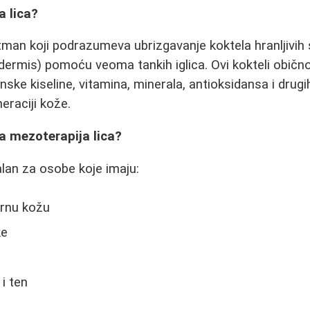
a lica?
tman koji podrazumeva ubrizgavanje koktela hranljivih
 (dermis) pomoću veoma tankih iglica. Ovi kokteli običn
nske kiseline, vitamina, minerala, antioksidansa i drug
eraciji kože.
 mezoterapija lica?
alan za osobe koje imaju:
ornu kožu
ke
i ten