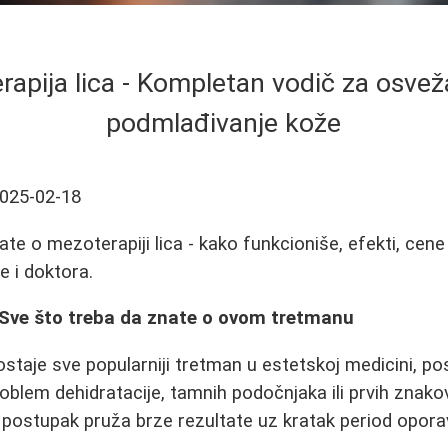
apija lica - Kompletan vodič za osvež
podmlađivanje kože
025-02-18
te o mezoterapiji lica - kako funkcioniše, efekti, cene 
ke i doktora.
: Sve što treba da znate o ovom tretmanu
staje sve popularniji tretman u estetskoj medicini, 
roblem dehidratacije, tamnih podočnjaka ili prvih znako
 postupak pruža brze rezultate uz kratak period opora