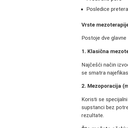
Posledice preter
Vrste mezoterapije
Postoje dve glavne
1. Klasična mezote
Najčešći način izvo
se smatra najefika
2. Mezoporacija (m
Koristi se specijal
supstanci bez potre
rezultate.