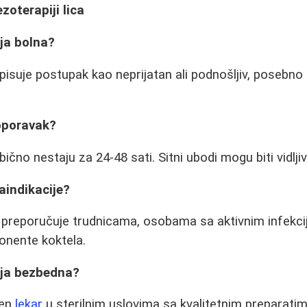
zoterapiji lica
ija bolna?
pisuje postupak kao neprijatan ali podnošljiv, posebno
 oporavak?
bično nestaju za 24-48 sati. Sitni ubodi mogu biti vidljiv
aindikacije?
preporučuje trudnicama, osobama sa aktivnim infekcija
onente koktela.
ija bezbedna?
čen
lekar
u sterilnim uslovima sa kvalitetnim preparatim