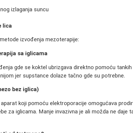
anog izlaganja suncu
 lica
 metode izvođenja mezoterapije:
rapija sa iglicama
đenja gde se koktel ubrizgava direktno pomoću tankih
snijom jer supstance dolaze tačno gde su potrebne.
ezo bez iglica)
ni aparat koji pomoću elektroporacije omogućava prodir
be za iglicama. Manje invazivna je ali možda ne daje t