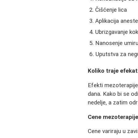
Čišćenje lica
Aplikacija anest
Ubrizgavanje kok
Nanosenje umir
Uputstva za neg
Koliko traje efeka
Efekti mezoterapije
dana. Kako bi se od
nedelje, a zatim od
Cene mezoterapije
Cene variraju u zavi