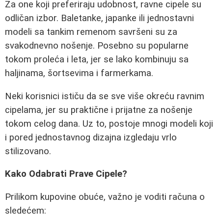
Za one koji preferiraju udobnost, ravne cipele su
odličan izbor. Baletanke, japanke ili jednostavni
modeli sa tankim remenom savršeni su za
svakodnevno nošenje. Posebno su popularne
tokom proleća i leta, jer se lako kombinuju sa
haljinama, šortsevima i farmerkama.
Neki korisnici ističu da se sve više okreću ravnim
cipelama, jer su praktične i prijatne za nošenje
tokom celog dana. Uz to, postoje mnogi modeli koji
i pored jednostavnog dizajna izgledaju vrlo
stilizovano.
Kako Odabrati Prave Cipele?
Prilikom kupovine obuće, važno je voditi računa o
sledećem: