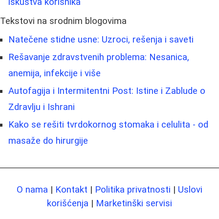
iskustva korisnika
Tekstovi na srodnim blogovima
Natečene stidne usne: Uzroci, rešenja i saveti
Rešavanje zdravstvenih problema: Nesanica,
anemija, infekcije i više
Autofagija i Intermitentni Post: Istine i Zablude o
Zdravlju i Ishrani
Kako se rešiti tvrdokornog stomaka i celulita - od
masaže do hirurgije
O nama
|
Kontakt
|
Politika privatnosti
|
Uslovi
korišćenja
|
Marketinški servisi