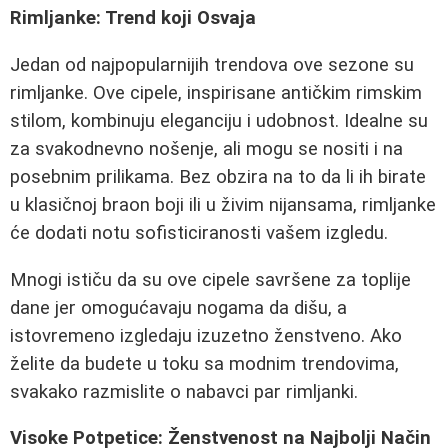
Rimljanke: Trend koji Osvaja
Jedan od najpopularnijih trendova ove sezone su
rimljanke. Ove cipele, inspirisane antičkim rimskim
stilom, kombinuju eleganciju i udobnost. Idealne su
za svakodnevno nošenje, ali mogu se nositi i na
posebnim prilikama. Bez obzira na to da li ih birate
u klasičnoj braon boji ili u živim nijansama, rimljanke
će dodati notu sofisticiranosti vašem izgledu.
Mnogi ističu da su ove cipele savršene za toplije
dane jer omogućavaju nogama da dišu, a
istovremeno izgledaju izuzetno ženstveno. Ako
želite da budete u toku sa modnim trendovima,
svakako razmislite o nabavci par rimljanki.
Visoke Potpetice: Ženstvenost na Najbolji Način