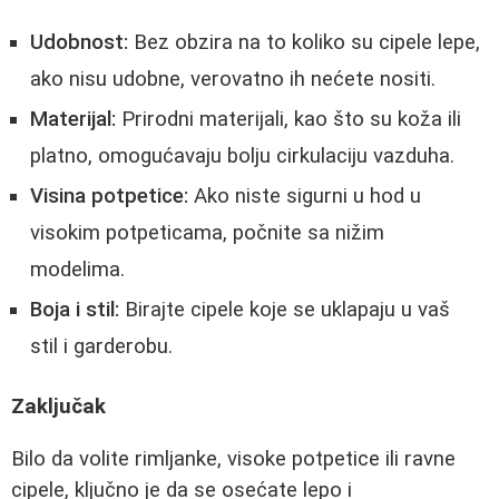
Udobnost:
Bez obzira na to koliko su cipele lepe,
ako nisu udobne, verovatno ih nećete nositi.
Materijal:
Prirodni materijali, kao što su koža ili
platno, omogućavaju bolju cirkulaciju vazduha.
Visina potpetice:
Ako niste sigurni u hod u
visokim potpeticama, počnite sa nižim
modelima.
Boja i stil:
Birajte cipele koje se uklapaju u vaš
stil i garderobu.
Zaključak
Bilo da volite rimljanke, visoke potpetice ili ravne
cipele, ključno je da se osećate lepo i