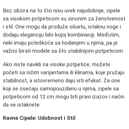
Bez obzira na to što nisu uvek najudobnije, cipele
sa visokom potpeticom su sinonim za ženstvenost
i stil. One mogu da produže siluetu, istaknu noge i
dodaju eleganciju bilo kojoj kombinaciji. Međutim,
neki imaju poteškoća sa hodanjem u njima, pa je
važno birati modele sa što stabilnijom potpeticom.
Ako niste navikli na visoke potpetice, možete
početi sa nižim varijantama ili klinama, koje pružaju
stabilnost, a istovremeno daju isti efekat. Za one
koji se osećaju samopouzdano u njima, cipele sa
potpeticom od 12 cm mogu biti pravi izazov i način
da se istaknete.
Ravne Cipele: Udobnost i Stil