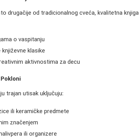
to drugačije od tradicionalnog cveća, kvalitetna knjiga
igama o vaspitanju
 književne klasike
reativnim aktivnostima za decu
 Pokloni
ju trajan utisak uključuju:
ice ili keramičke predmete
čnim značenjem
alivpera ili organizere