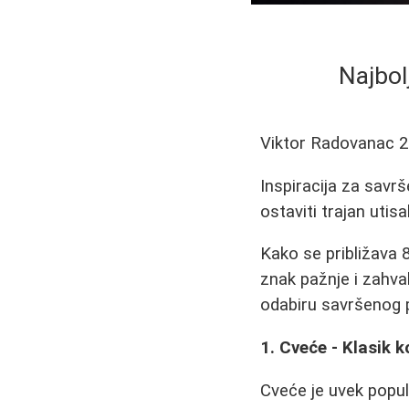
Najbol
Viktor Radovanac
2
Inspiracija za savrš
ostaviti trajan utisa
Kako se približava 8
znak pažnje i zahva
odabiru savršenog 
1. Cveće - Klasik 
Cveće je uvek popul