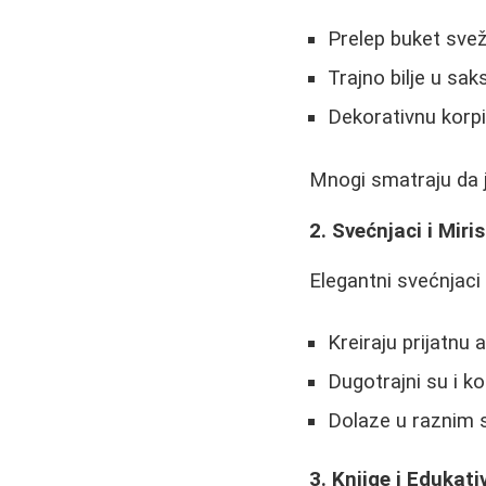
Prelep buket sve
Trajno bilje u sak
Dekorativnu korpi
Mnogi smatraju da j
2. Svećnjaci i Miri
Elegantni svećnjaci
Kreiraju prijatnu
Dugotrajni su i ko
Dolaze u raznim s
3. Knjige i Edukati