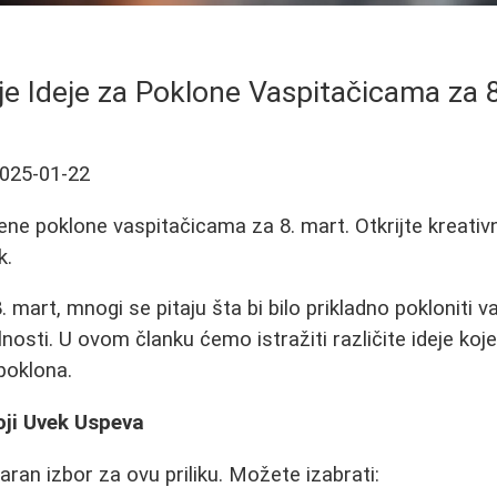
je Ideje za Poklone Vaspitačicama za 
025-01-22
ene poklone vaspitačicama za 8. mart. Otkrijte kreativn
k.
. mart, mnogi se pitaju šta bi bilo prikladno pokloniti
lnosti. U ovom članku ćemo istražiti različite ideje ko
poklona.
koji Uvek Uspeva
aran izbor za ovu priliku. Možete izabrati: