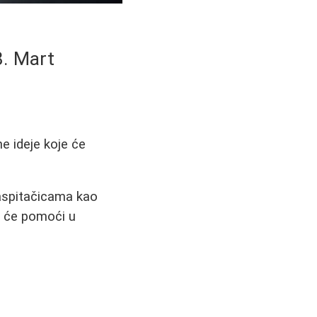
8. Mart
e ideje koje će
 vaspitačicama kao
je će pomoći u