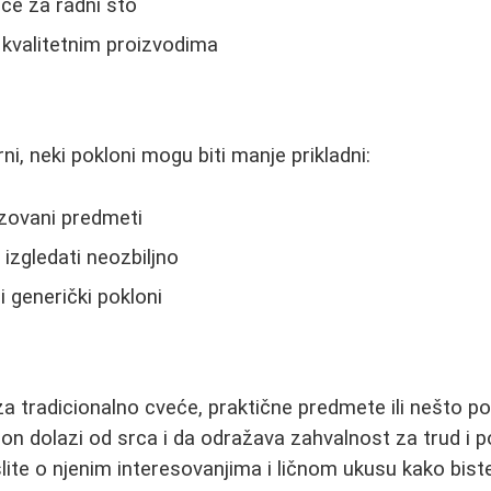
ice za radni sto
 kvalitetnim proizvodima
i, neki pokloni mogu biti manje prikladni:
izovani predmeti
 izgledati neozbiljno
i generički pokloni
 za tradicionalno cveće, praktične predmete ili nešto p
klon dolazi od srca i da odražava zahvalnost za trud i
lite o njenim interesovanjima i ličnom ukusu kako biste