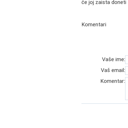
će joj zaista doneti
Komentari
Vaše ime:
Vaš email:
Komentar: