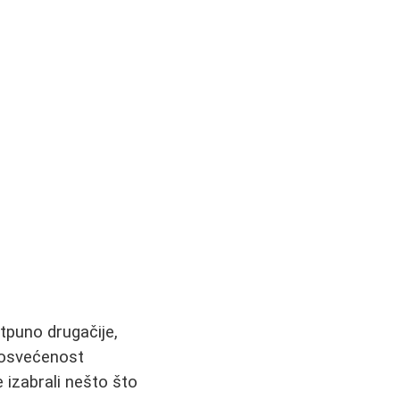
otpuno drugačije,
 posvećenost
 izabrali nešto što