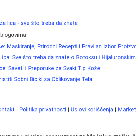
ože lica - sve što treba da znate
 blogovima
: Maskiranje, Prirodni Recepti i Pravilan Izbor Proizv
Lica: Sve što treba da znate o Botoksu i Hijaluronskim
Lice: Saveti i Preporuke za Svaki Tip Kože
stiti Sobni Bicikl za Oblikovanje Tela
ontakt
|
Politika privatnosti
|
Uslovi korišćenja
|
Marketi