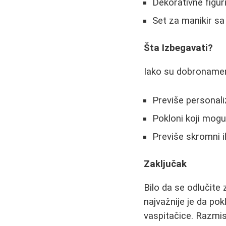
Dekorativne figur
Set za manikir sa
Šta Izbegavati?
Iako su dobronamern
Previše personal
Pokloni koji mogu
Previše skromni il
Zaključak
Bilo da se odlučite
najvažnije je da po
vaspitačice. Razmis