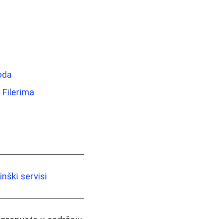
oda
 Filerima
nški servisi