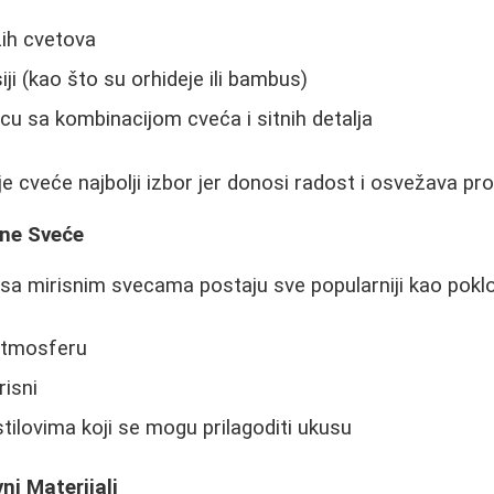
žih cvetova
siji (kao što su orhideje ili bambus)
cu sa kombinacijom cveća i sitnih detalja
e cveće najbolji izbor jer donosi radost i osvežava pro
sne Sveće
 sa mirisnim svecama postaju sve popularniji kao poklo
 atmosferu
risni
tilovima koji se mogu prilagoditi ukusu
vni Materijali