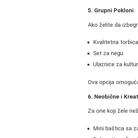
5. Grupni Pokloni
Ako želite da izbeg
Kvalitetna torbica
Set za negu
Ulaznice za kultu
Ova opcija omogućav
6. Neobične i Kreat
Za one koji žele ne
Mini baštica sa z