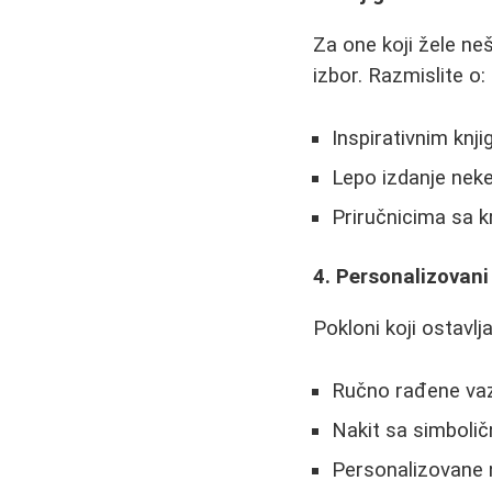
Za one koji žele neš
izbor. Razmislite o:
Inspirativnim knj
Lepo izdanje neke
Priručnicima sa k
4. Personalizovani
Pokloni koji ostavlja
Ručno rađene vaz
Nakit sa simboli
Personalizovane n