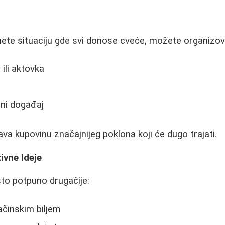
nete situaciju gde svi donose cveće, možete organizova
 ili aktovka
rni događaj
a kupovinu značajnijeg poklona koji će dugo trajati.
ivne Ideje
što potpuno drugačije:
ačinskim biljem