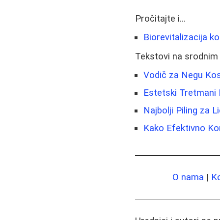
Pročitajte i...
Biorevitalizacija k
Tekstovi na srodnim
Vodič za Negu Kose
Estetski Tretmani 
Najbolji Piling za 
Kako Efektivno Kori
O nama
|
K