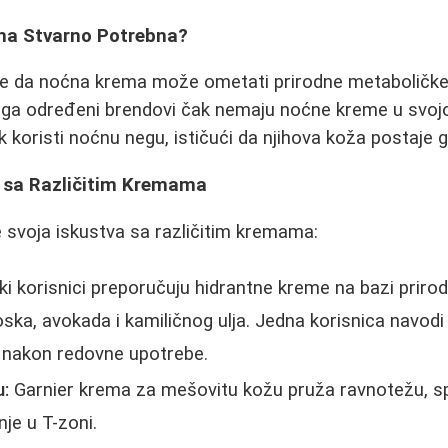
ema Stvarno Potrebna?
rde da noćna krema može ometati prirodne metaboličk
ga određeni brendovi čak nemaju noćne kreme u svojo
 koristi noćnu negu, ističući da njihova koža postaje glat
a sa Različitim Kremama
e svoja iskustva sa različitim kremama:
i korisnici preporučuju hidrantne kreme na bazi prirod
oska, avokada i kamiličnog ulja. Jedna korisnica navodi
a nakon redovne upotrebe.
u:
Garnier krema za mešovitu kožu pruža ravnotežu, s
je u T-zoni.