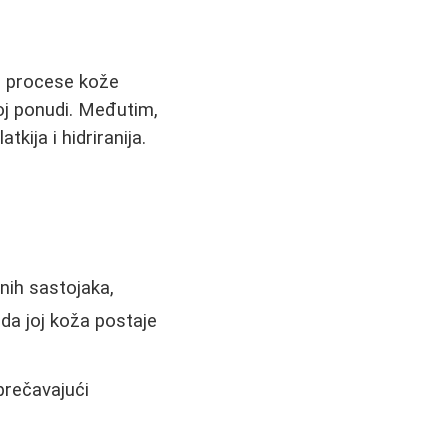
e procese kože
j ponudi. Međutim,
kija i hidriranija.
nih sastojaka,
 da joj koža postaje
prečavajući