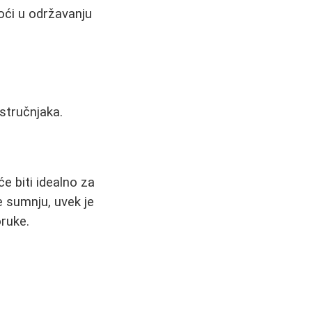
oći u održavanju
stručnjaka.
e biti idealno za
e sumnju, uvek je
oruke.