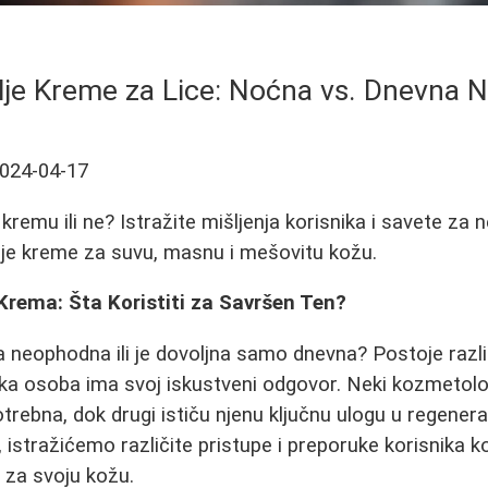
lje Kreme za Lice: Noćna vs. Dnevna 
024-04-17
 kremu ili ne? Istražite mišljenja korisnika i savete za n
olje kreme za suvu, masnu i mešovitu kožu.
Krema: Šta Koristiti za Savršen Ten?
a neophodna ili je dovoljna samo dnevna? Postoje razl
aka osoba ima svoj iskustveni odgovor. Neki kozmetolo
trebna, dok drugi ističu njenu ključnu ulogu u regener
istražićemo različite pristupe i preporuke korisnika ko
 za svoju kožu.