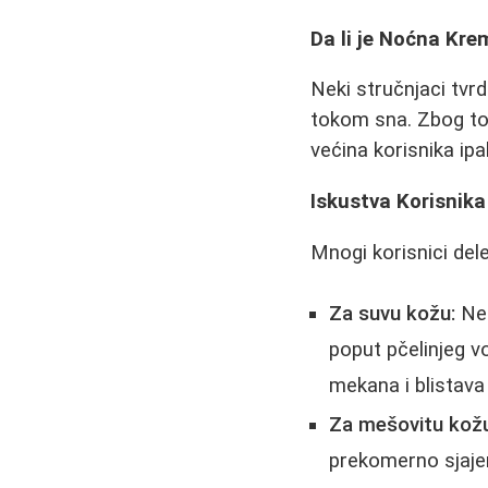
Da li je Noćna Kr
Neki stručnjaci tv
tokom sna. Zbog to
većina korisnika ipak
Iskustva Korisnik
Mnogi korisnici del
Za suvu kožu:
Nek
poput pčelinjeg v
mekana i blistav
Za mešovitu kož
prekomerno sjajen