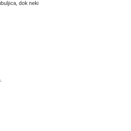
uljica, dok neki
.