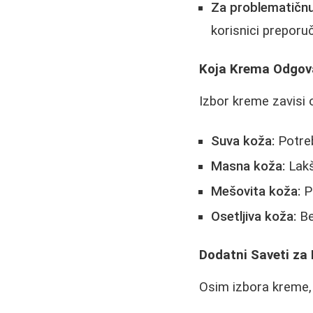
Za problematičnu
korisnici preporu
Koja Krema Odgov
Izbor kreme zavisi o
Suva koža:
Potreb
Masna koža:
Lakš
Mešovita koža:
Pr
Osetljiva koža:
Be
Dodatni Saveti za
Osim izbora kreme, 