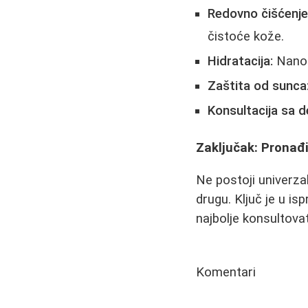
Redovno čišćenje
čistoće kože.
Hidratacija:
Nanosi
Zaštita od sunca
Konsultacija sa 
Zaključak: Prona
Ne postoji univerza
drugu. Ključ je u is
najbolje konsultova
Komentari