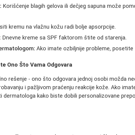
:
Korišćenje blagih gelova ili dečjeg sapuna može pom
ti kremu na vlažnu kožu radi bolje apsorpcije.
:
Dnevne kreme sa SPF faktorom štite od starenja.
dermatologom:
Ako imate ozbiljnije probleme, posetite 
đite Ono Što Vama Odgovara
lno rešenje - ono što odgovara jednoj osobi možda neć
probavanju i pažljivom praćenju reakcije kože. Ako imat
ti dermatologa kako biste dobili personalizovane prep