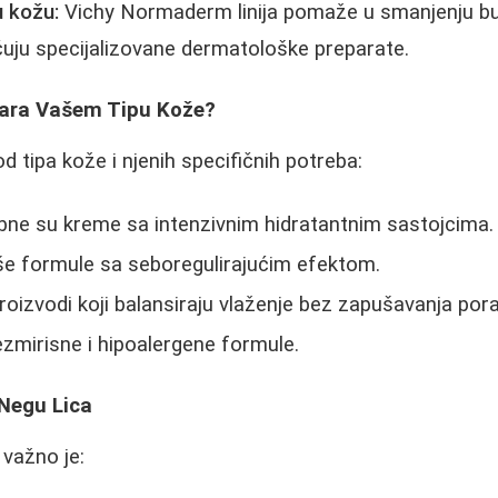
 kožu:
Vichy Normaderm linija pomaže u smanjenju bub
čuju specijalizovane dermatološke preparate.
ara Vašem Tipu Kože?
d tipa kože i njenih specifičnih potreba:
ne su kreme sa intenzivnim hidratantnim sastojcima.
e formule sa seboregulirajućim efektom.
oizvodi koji balansiraju vlaženje bez zapušavanja pora
zmirisne i hipoalergene formule.
 Negu Lica
važno je: