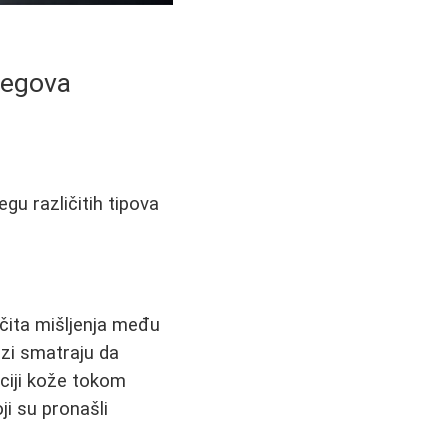
Negova
egu različitih tipova
ičita mišljenja među
zi smatraju da
aciji kože tokom
ji su pronašli