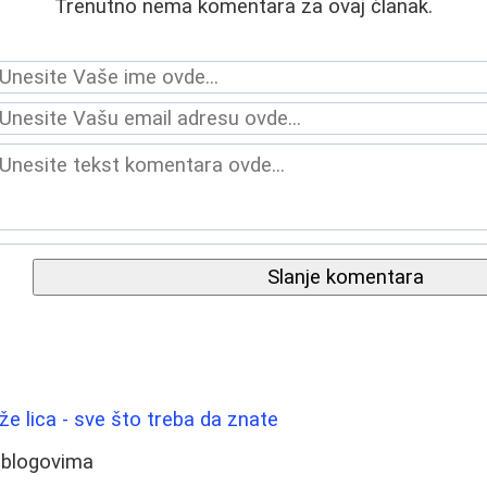
Trenutno nema komentara za ovaj članak.
Slanje komentara
ože lica - sve što treba da znate
 blogovima