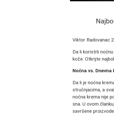
Najbo
Viktor Radovanac
2
Da li koristiti noćnu
kože. Otkrijte najb
Noćna vs. Dnevna 
Da li je noćna krem
stručnjacima, a sv
noćna krema nije po
sna. U ovom članku, 
savršene proizvode