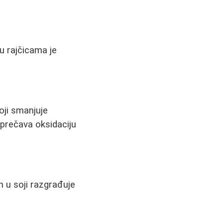
u rajčicama je
oji smanjuje
sprečava oksidaciju
n u soji razgrađuje