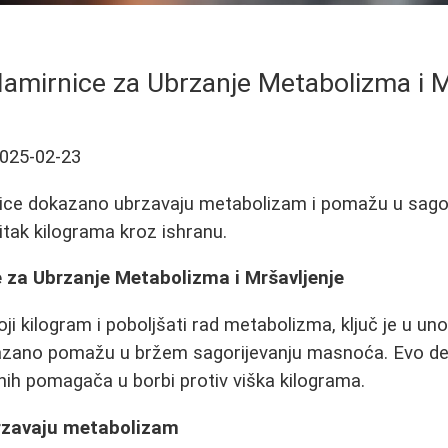
Namirnice za Ubrzanje Metabolizma i M
025-02-23
rnice dokazano ubrzavaju metabolizam i pomažu u sago
itak kilograma kroz ishranu.
e za Ubrzanje Metabolizma i Mršavljenje
koji kilogram i poboljšati rad metabolizma, ključ je u u
azano pomažu u bržem sagorijevanju masnoća. Evo de
dnih pomagača u borbi protiv viška kilograma.
rzavaju metabolizam