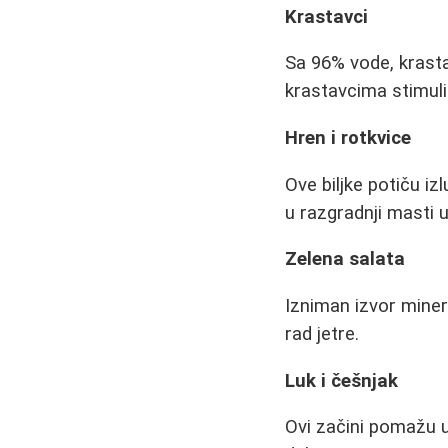
Krastavci
Sa 96% vode, krasta
krastavcima stimuli
Hren i rotkvice
Ove biljke potiču i
u razgradnji masti u
Zelena salata
Izniman izvor miner
rad jetre.
Luk i češnjak
Ovi začini pomažu 