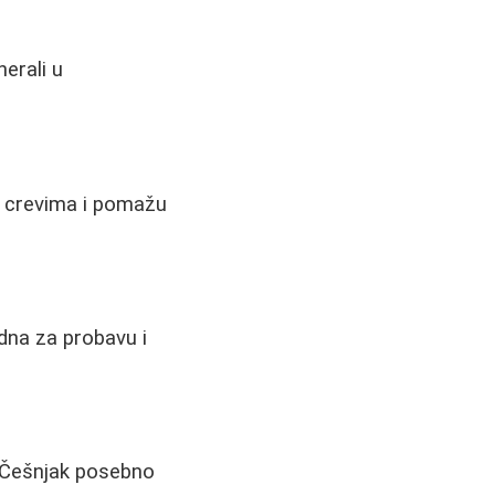
erali u
u crevima i pomažu
dna za probavu i
. Češnjak posebno