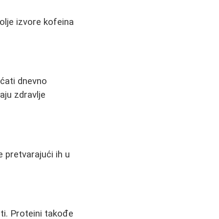
olje izvore kofeina
ećati dnevno
aju zdravlje
 pretvarajući ih u
ti. Proteini takođe