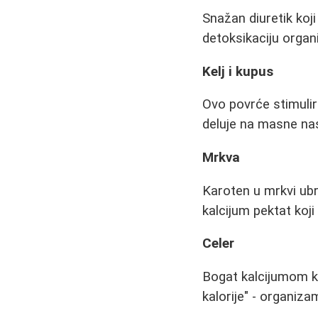
Snažan diuretik koji
detoksikaciju organ
Kelj i kupus
Ovo povrće stimulir
deluje na masne na
Mrkva
Karoten u mrkvi ubr
kalcijum pektat koji
Celer
Bogat kalcijumom ko
kalorije" - organiza