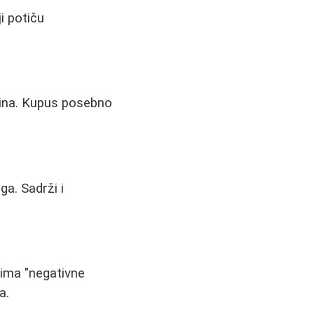
i potiču
ksina. Kupus posebno
a. Sadrži i
 ima "negativne
a.