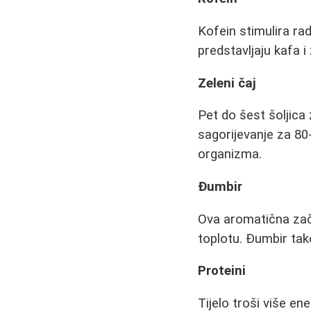
Kofein stimulira rad
predstavljaju kafa i 
Zeleni čaj
Pet do šest šoljic
sagorijevanje za 80-
organizma.
Đumbir
Ova aromatična zači
toplotu. Đumbir tak
Proteini
Tijelo troši više en