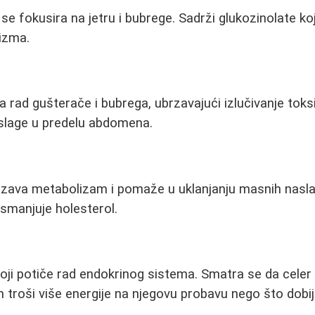
 se fokusira na jetru i bubrege. Sadrži glukozinolate koj
izma.
a rad gušterače i bubrega, ubrzavajući izlučivanje to
slage u predelu abdomena.
zava metabolizam i pomaže u uklanjanju masnih naslag
 smanjuje holesterol.
ji potiče rad endokrinog sistema. Smatra se da celer
m troši više energije na njegovu probavu nego što dobij