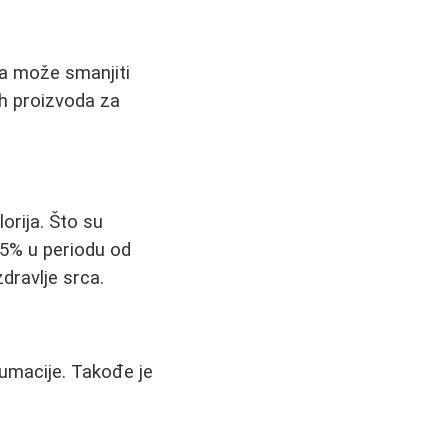
ma može smanjiti
ih proizvoda za
orija. Što su
 15% u periodu od
dravlje srca.
umacije. Takođe je