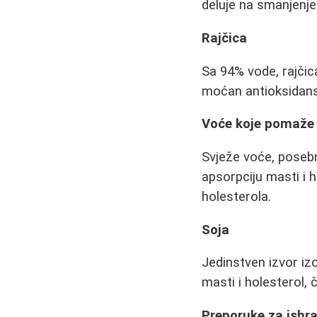
deluje na smanjenje
Rajčica
Sa 94% vode, rajčic
moćan antioksidans
Voće koje pomaže 
Svježe voće, posebno
apsorpciju masti i 
holesterola.
Soja
Jedinstven izvor iz
masti i holesterol, 
Preporuke za ishr