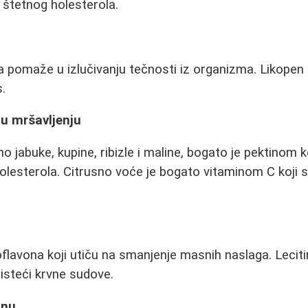
 štetnog holesterola.
a pomaže u izlučivanju tečnosti iz organizma. Likopen 
.
u mršavljenju
 jabuke, kupine, ribizle i maline, bogato je pektinom k
holesterola. Citrusno voće je bogato vitaminom C koji 
oflavona koji utiču na smanjenje masnih naslaga. Leciti
čisteći krvne sudove.
anu