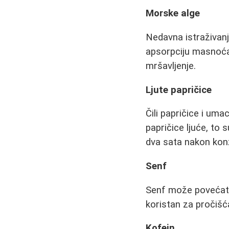
Morske alge
Nedavna istraživan
apsorpciju masnoća 
mršavljenje.
Ljute papričice
Čili papričice i uma
papričice ljuće, to 
dva sata nakon konz
Senf
Senf može povećati
koristan za pročišć
Kofein