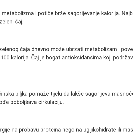
 metabolizma i potiče brže sagorijevanje kalorija. Najb
zeleni čaj.
a zelenog čaja dnevno može ubrzati metabolizam i pov
100 kalorija. Čaj je bogat antioksidansima koji podržav
nska biljka pomaže tijelu da lakše sagorijeva masnoće
ođe poboljšava cirkulaciju.
ergije na probavu proteina nego na ugljikohidrate ili mas