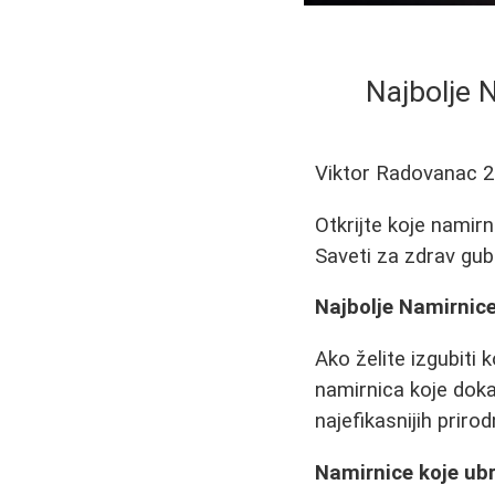
Najbolje 
Viktor Radovanac
2
Otkrijte koje nami
Saveti za zdrav gub
Najbolje Namirnic
Ako želite izgubiti 
namirnica koje dok
najefikasnijih priro
Namirnice koje ub