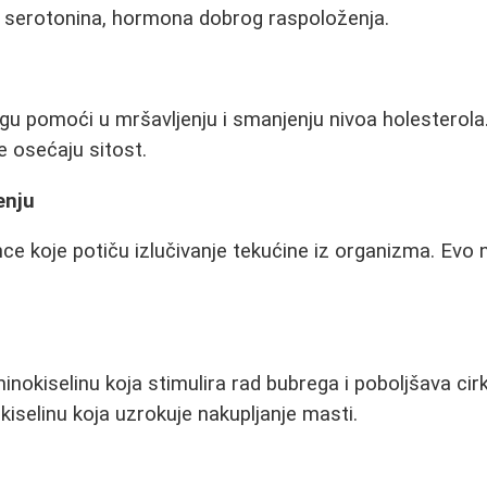
e serotonina, hormona dobrog raspoloženja.
u pomoći u mršavljenju i smanjenju nivoa holesterola
e osećaju sitost.
enju
ce koje potiču izlučivanje tekućine iz organizma. Evo n
inokiselinu koja stimulira rad bubrega i poboljšava cir
kiselinu koja uzrokuje nakupljanje masti.