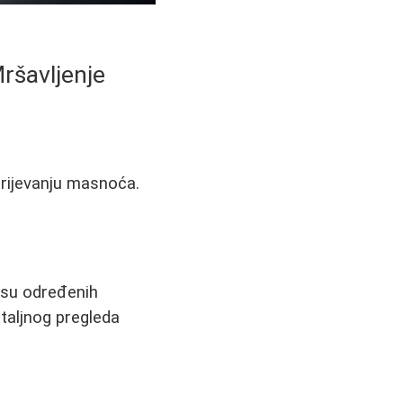
ršavljenje
rijevanju masnoća.
nosu određenih
taljnog pregleda