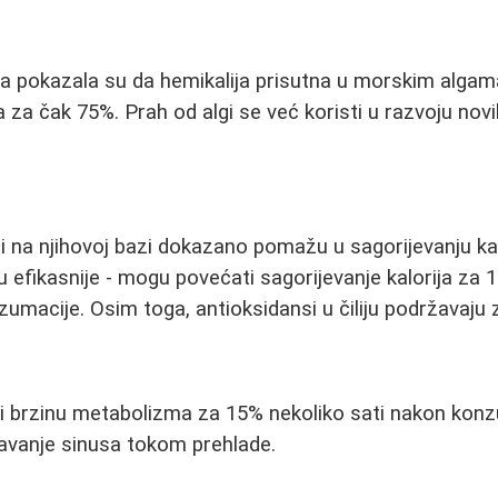
ja pokazala su da hemikalija prisutna u morskim alga
za čak 75%. Prah od algi se već koristi u razvoju nov
ci na njihovoj bazi dokazano pomažu u sagorijevanju kal
su efikasnije - mogu povećati sagorijevanje kalorija za
umacije. Osim toga, antioksidansi u čiliju podržavaju z
 brzinu metabolizma za 15% nekoliko sati nakon konz
avanje sinusa tokom prehlade.