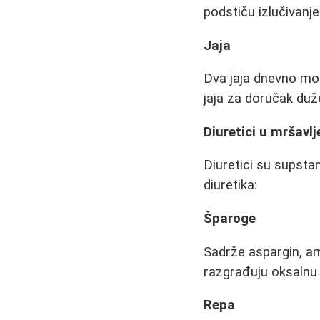
podstiču izlučivanj
Jaja
Dva jaja dnevno mog
jaja za doručak duž
Diuretici u mršavlj
Diuretici su supstan
diuretika:
Šparoge
Sadrže aspargin, am
razgrađuju oksalnu 
Repa