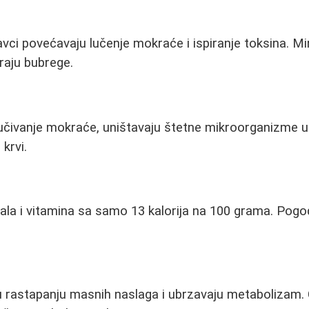
vci povećavaju lučenje mokraće i ispiranje toksina. Min
raju bubrege.
zlučivanje mokraće, uništavaju štetne mikroorganizme 
 krvi.
ala i vitamina sa samo 13 kalorija na 100 grama. Pogo
u rastapanju masnih naslaga i ubrzavaju metabolizam