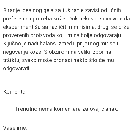
Biranje idealnog gela za tuširanje zavisi od ličnih
preferenci i potreba kože. Dok neki korisnici vole da
eksperimentišu sa različitim mirisima, drugi se drže
proverenih proizvoda koji im najbolje odgovaraju.
Ključno je naći balans između prijatnog mirisa i
negovanja kože. S obzirom na veliki izbor na
tržištu, svako može pronaći nešto što će mu
odgovarati.
Komentari
Trenutno nema komentara za ovaj članak.
Vaše ime: