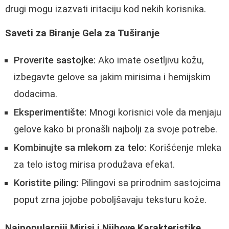
drugi mogu izazvati iritaciju kod nekih korisnika.
Saveti za Biranje Gela za Tuširanje
Proverite sastojke:
Ako imate osetljivu kožu,
izbegavte gelove sa jakim mirisima i hemijskim
dodacima.
Eksperimentište:
Mnogi korisnici vole da menjaju
gelove kako bi pronašli najbolji za svoje potrebe.
Kombinujte sa mlekom za telo:
Korišćenje mleka
za telo istog mirisa produžava efekat.
Koristite piling:
Pilingovi sa prirodnim sastojcima
poput zrna jojobe poboljšavaju teksturu kože.
Najpopularniji Mirisi i Njihove Karakteristike