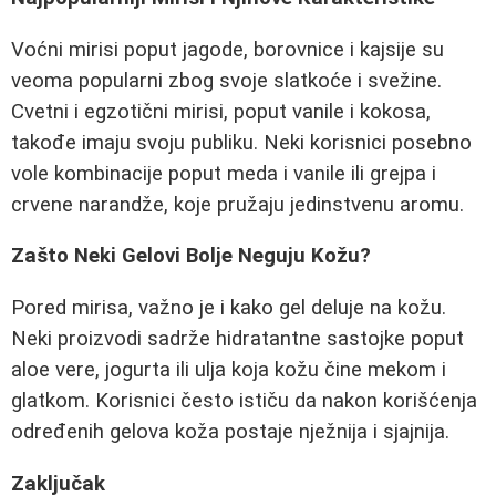
Voćni mirisi poput jagode, borovnice i kajsije su
veoma popularni zbog svoje slatkoće i svežine.
Cvetni i egzotični mirisi, poput vanile i kokosa,
takođe imaju svoju publiku. Neki korisnici posebno
vole kombinacije poput meda i vanile ili grejpa i
crvene narandže, koje pružaju jedinstvenu aromu.
Zašto Neki Gelovi Bolje Neguju Kožu?
Pored mirisa, važno je i kako gel deluje na kožu.
Neki proizvodi sadrže hidratantne sastojke poput
aloe vere, jogurta ili ulja koja kožu čine mekom i
glatkom. Korisnici često ističu da nakon korišćenja
određenih gelova koža postaje nježnija i sjajnija.
Zaključak