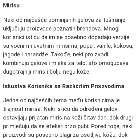
Mirisu
Neki od najčešće pominjanih gelova za tuširanje
uključuju proizvode poznatih brendova. Mnogi
korisnici ističu da im se posebno dopadaju verzije
sa voćnim i cvetnim mirisima, poput vanile, kokosa,
jagode i narandže. Takođe, neki proizvodi
kombinuju gelove i mleka za telo, što omogućava
dugotrajniji miris i bolju negu kože.
Iskustva Korisnika sa Različitim Proizvodima
Jedna od najčešćih tema među korisnicima je
trajnost mirisa. Neki ističu da određeni gelovi
ostavljaju prijatan miris na koži čitav dan, dok drugi
primjećuju da se efekat brzo gubi. Pored toga, neki
proizvodi su posebno blagi za osetljivu kožu, dok