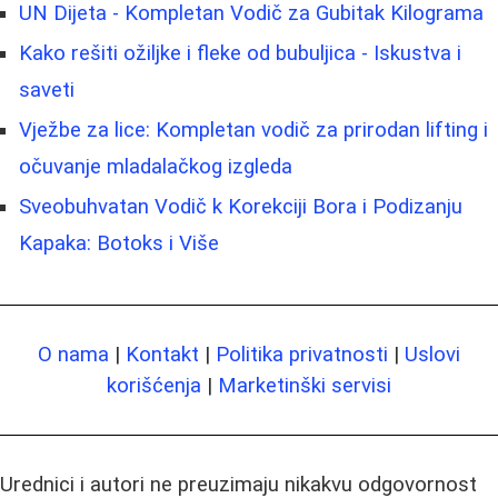
UN Dijeta - Kompletan Vodič za Gubitak Kilograma
Kako rešiti ožiljke i fleke od bubuljica - Iskustva i
saveti
Vježbe za lice: Kompletan vodič za prirodan lifting i
očuvanje mladalačkog izgleda
Sveobuhvatan Vodič k Korekciji Bora i Podizanju
Kapaka: Botoks i Više
O nama
|
Kontakt
|
Politika privatnosti
|
Uslovi
korišćenja
|
Marketinški servisi
Urednici i autori ne preuzimaju nikakvu odgovornost