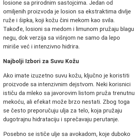
losione sa prirodnim sastojcima. Jedan od
omiljenih proizvoda je losion sa ekstraktima divlje
ruže i šipka, koji kožu čini mekom kao svila.
Takođe, losioni sa medom i limunom pružaju blagu
negu, dok verzija sa višnjom ne samo da lepo
miriše već i intenzivno hidrira.
Najbolji Izbori za Suvu Kožu
Ako imate izuzetno suvu kožu, ključno je koristiti
proizvode sa intenzivnim dejstvom. Neki korisnici
ističu da mleko sa javorovim listom pruža trenutnu
mekoću, ali efekat može brzo nestati. Zbog toga
se često preporučuju ulja za telo, koja pružaju
dugotrajnu hidrataciju i sprečavaju perutanje.
Posebno se ističe ulje sa avokadom, koje duboko