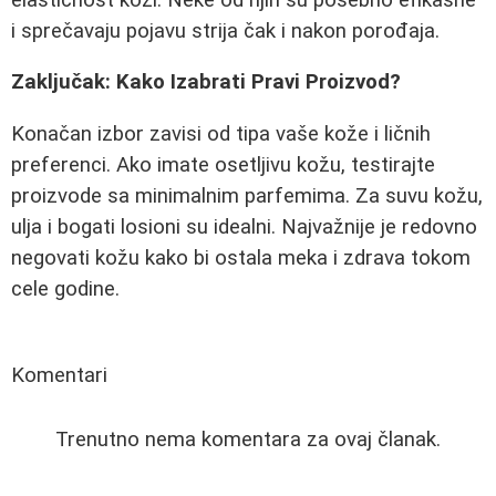
i sprečavaju pojavu strija čak i nakon porođaja.
Zaključak: Kako Izabrati Pravi Proizvod?
Konačan izbor zavisi od tipa vaše kože i ličnih
preferenci. Ako imate osetljivu kožu, testirajte
proizvode sa minimalnim parfemima. Za suvu kožu,
ulja i bogati losioni su idealni. Najvažnije je redovno
negovati kožu kako bi ostala meka i zdrava tokom
cele godine.
Komentari
Trenutno nema komentara za ovaj članak.