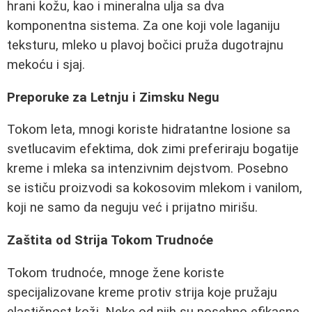
hrani kožu, kao i mineralna ulja sa dva
komponentna sistema. Za one koji vole laganiju
teksturu, mleko u plavoj bočici pruža dugotrajnu
mekoću i sjaj.
Preporuke za Letnju i Zimsku Negu
Tokom leta, mnogi koriste hidratantne losione sa
svetlucavim efektima, dok zimi preferiraju bogatije
kreme i mleka sa intenzivnim dejstvom. Posebno
se ističu proizvodi sa kokosovim mlekom i vanilom,
koji ne samo da neguju već i prijatno mirišu.
Zaštita od Strija Tokom Trudnoće
Tokom trudnoće, mnoge žene koriste
specijalizovane kreme protiv strija koje pružaju
elastičnost koži. Neke od njih su posebno efikasne