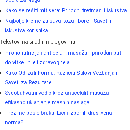
Kako se rešiti mitisera: Prirodni tretmani i iskustva
Najbolje kreme za suvu kožu i bore - Saveti i
iskustva korisnika
Tekstovi na srodnim blogovima
Hrononutricija i anticelulit masaža - prirodan put
do vitke linije i zdravog tela
Kako Održati Formu: Različiti Stilovi Vežbanja i
Saveti za Rezultate
Sveobuhvatni vodič kroz anticelulit masažu i
efikasno uklanjanje masnih naslaga
Prezime posle braka: Lični izbor ili društvena
norma?