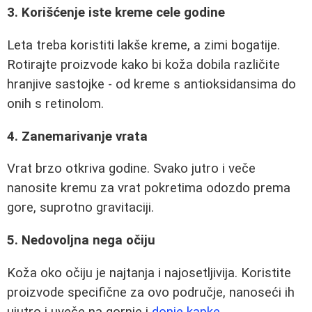
3. Korišćenje iste kreme cele godine
Leta treba koristiti lakše kreme, a zimi bogatije.
Rotirajte proizvode kako bi koža dobila različite
hranjive sastojke - od kreme s antioksidansima do
onih s retinolom.
4. Zanemarivanje vrata
Vrat brzo otkriva godine. Svako jutro i veče
nanosite kremu za vrat pokretima odozdo prema
gore, suprotno gravitaciji.
5. Nedovoljna nega očiju
Koža oko očiju je najtanja i najosetljivija. Koristite
proizvode specifične za ovo područje, nanoseći ih
ujutro i uveče na gornje i
donje kapke
.