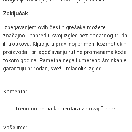
Zaključak
Izbegavanjem ovih čestih grešaka možete
značajno unaprediti svoj izgled bez dodatnog truda
ili troškova. Ključ je u pravilnoj primeni kozmetičkih
proizvoda i prilagođavanju rutine promenama kože
tokom godina. Pametna nega i umereno šminkanje
garantuju prirodan, svež i mladolik izgled.
Komentari
Trenutno nema komentara za ovaj članak.
Vaše ime: