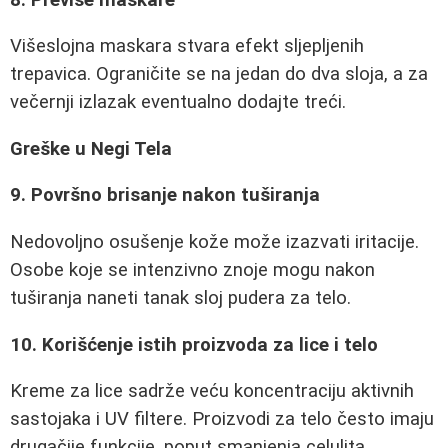
Višeslojna maskara stvara efekt sljepljenih
trepavica. Ograničite se na jedan do dva sloja, a za
večernji izlazak eventualno dodajte treći.
Greške u Negi Tela
9. Površno brisanje nakon tuširanja
Nedovoljno osušenje kože može izazvati iritacije.
Osobe koje se intenzivno znoje mogu nakon
tuširanja naneti tanak sloj pudera za telo.
10. Korišćenje istih proizvoda za lice i telo
Kreme za lice sadrže veću koncentraciju aktivnih
sastojaka i UV filtere. Proizvodi za telo često imaju
drugačije funkcije, poput smanjenja celulita.