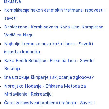
iskustva
Komplikacije nakon estetskih tretmana: Ispovesti i
saveti
Dehidrirana i Kombinovana Koža Lica: Kompletan
Vodič za Negu
Najbolje kreme za suvu kožu i bore - Saveti i
iskustva korisnika
Kako Rešiti Bubuljice i Fleke na Licu - Saveti i
Rešenja
Šta uzrokuje škripanje i škljocanje zglobova?
Nordijsko Hodanje - Efikasna Metoda za
Mršavljenje i Rekreaciju
Česti zdravstveni problemi i rešenja - Saveti i