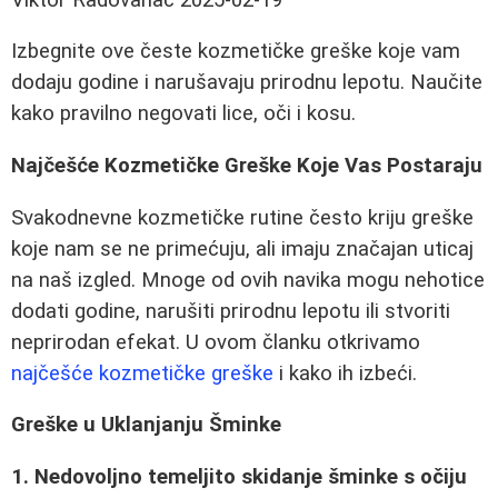
Izbegnite ove česte kozmetičke greške koje vam
dodaju godine i narušavaju prirodnu lepotu. Naučite
kako pravilno negovati lice, oči i kosu.
Najčešće Kozmetičke Greške Koje Vas Postaraju
Svakodnevne kozmetičke rutine često kriju greške
koje nam se ne primećuju, ali imaju značajan uticaj
na naš izgled. Mnoge od ovih navika mogu nehotice
dodati godine, narušiti prirodnu lepotu ili stvoriti
neprirodan efekat. U ovom članku otkrivamo
najčešće kozmetičke greške
i kako ih izbeći.
Greške u Uklanjanju Šminke
1. Nedovoljno temeljito skidanje šminke s očiju