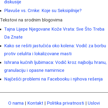
diskusije
Plavuše vs. Crnke: Koje su Seksipilnije?
Tekstovi na srodnim blogovima
Tajna Lijepe Njegovane Kože Vrata: Sve Što Treba
Da Znate
Kako se rešiti jastučića oko kolena: Vodič za borbu
protiv celulita i lokalizovane masti
Ishrana kućnih ljubimaca: Vodič kroz najbolju hranu,
granulaciju i opasne namirnice
Najčešći problemi na Facebooku i njihova rešenja
O nama
|
Kontakt
|
Politika privatnosti
|
Uslovi