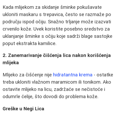
Kada mlijekom za skidanje šminke pokušavate
ukloniti maskaru s trepavica, često se razmaže po
području ispod očiju. Snažno trljanje može izazvati
crvenilo kože. Uvek koristite posebno sredstvo za
uklanjanje šminke s očiju koje sadrži blage sastojke
poput ekstrakta kamilice.
2. Zanemarivanje čišćenja lica nakon korišćenja
mlijeka
Mlijeko za čišćenje nije
hidratantna krema
- ostatke
treba ukloniti vlažnom maramicom ili tonikom. Ako
ostavite mlijeko na licu, zadržaće se nečistoće i
odumrle ćelije, što dovodi do problema kože.
Greške u Negi Lica