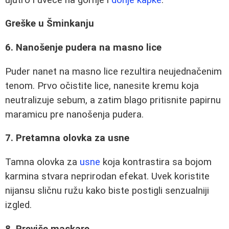
Greške u Šminkanju
6. Nanošenje pudera na masno lice
Puder nanet na masno lice rezultira neujednačenim
tenom. Prvo očistite lice, nanesite kremu koja
neutralizuje sebum, a zatim blago pritisnite papirnu
maramicu pre nanošenja pudera.
7. Pretamna olovka za usne
Tamna olovka za
usne
koja kontrastira sa bojom
karmina stvara neprirodan efekat. Uvek koristite
nijansu sličnu ružu kako biste postigli senzualniji
izgled.
8. Previše maskare