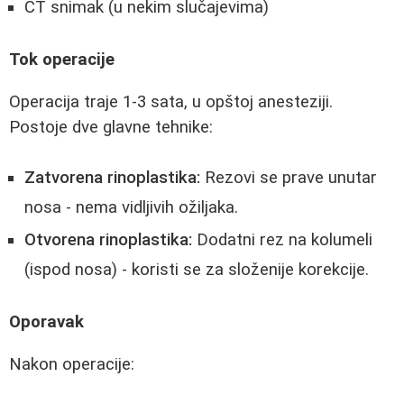
CT snimak (u nekim slučajevima)
Tok operacije
Operacija traje 1-3 sata, u opštoj anesteziji.
Postoje dve glavne tehnike:
Zatvorena rinoplastika:
Rezovi se prave unutar
nosa - nema vidljivih ožiljaka.
Otvorena rinoplastika:
Dodatni rez na kolumeli
(ispod nosa) - koristi se za složenije korekcije.
Oporavak
Nakon operacije: