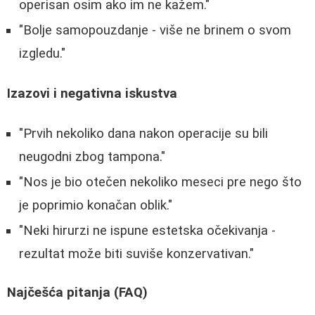
operisan osim ako im ne kažem."
"Bolje samopouzdanje - više ne brinem o svom
izgledu."
Izazovi i negativna iskustva
"Prvih nekoliko dana nakon operacije su bili
neugodni zbog tampona."
"Nos je bio otečen nekoliko meseci pre nego što
je poprimio konačan oblik."
"Neki hirurzi ne ispune estetska očekivanja -
rezultat može biti suviše konzervativan."
Najčešća pitanja (FAQ)