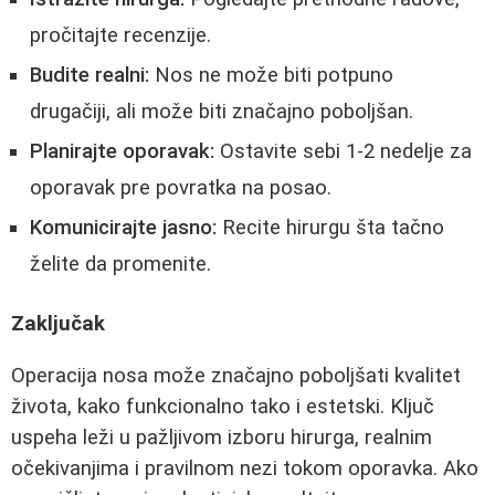
pročitajte recenzije.
Budite realni:
Nos ne može biti potpuno
drugačiji, ali može biti značajno poboljšan.
Planirajte oporavak:
Ostavite sebi 1-2 nedelje za
oporavak pre povratka na posao.
Komunicirajte jasno:
Recite hirurgu šta tačno
želite da promenite.
Zaključak
Operacija nosa može značajno poboljšati kvalitet
života, kako funkcionalno tako i estetski. Ključ
uspeha leži u pažljivom izboru hirurga, realnim
očekivanjima i pravilnom nezi tokom oporavka. Ako