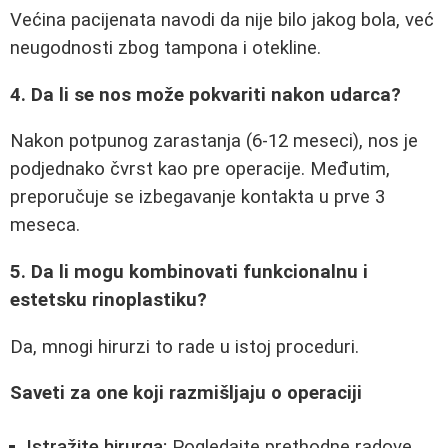
Većina pacijenata navodi da nije bilo jakog bola, već
neugodnosti zbog tampona i otekline.
4. Da li se nos može pokvariti nakon udarca?
Nakon potpunog zarastanja (6-12 meseci), nos je
podjednako čvrst kao pre operacije. Međutim,
preporučuje se izbegavanje kontakta u prve 3
meseca.
5. Da li mogu kombinovati funkcionalnu i
estetsku rinoplastiku?
Da, mnogi hirurzi to rade u istoj proceduri.
Saveti za one koji razmišljaju o operaciji
Istražite hirurga:
Pogledajte prethodne radove,