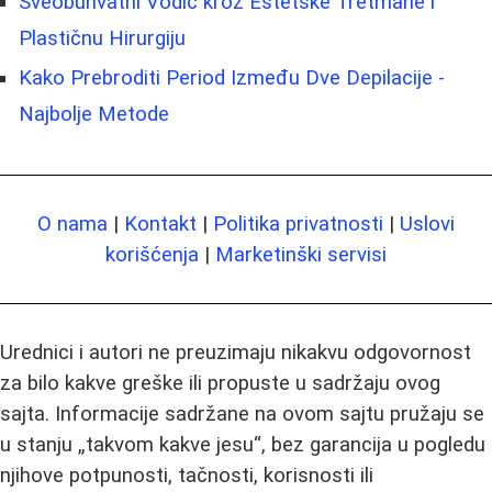
Sveobuhvatni Vodič kroz Estetske Tretmane i
Plastičnu Hirurgiju
Kako Prebroditi Period Između Dve Depilacije -
Najbolje Metode
O nama
|
Kontakt
|
Politika privatnosti
|
Uslovi
korišćenja
|
Marketinški servisi
Urednici i autori ne preuzimaju nikakvu odgovornost
za bilo kakve greške ili propuste u sadržaju ovog
sajta. Informacije sadržane na ovom sajtu pružaju se
u stanju „takvom kakve jesu“, bez garancija u pogledu
njihove potpunosti, tačnosti, korisnosti ili