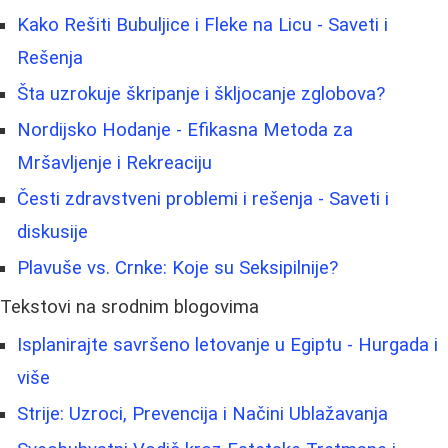
Kako Rešiti Bubuljice i Fleke na Licu - Saveti i
Rešenja
Šta uzrokuje škripanje i škljocanje zglobova?
Nordijsko Hodanje - Efikasna Metoda za
Mršavljenje i Rekreaciju
Česti zdravstveni problemi i rešenja - Saveti i
diskusije
Plavuše vs. Crnke: Koje su Seksipilnije?
Tekstovi na srodnim blogovima
Isplanirajte savršeno letovanje u Egiptu - Hurgada i
više
Strije: Uzroci, Prevencija i Načini Ublažavanja