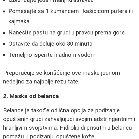
Izblendajte jedan manji krastavac
Pomešajte sa 1 žumancem i kašičicom putera ili
kajmaka
Nanesite pastu na grudi u pravcu prema gore
Ostavite da deluje oko 30 minuta
Temeljno isperite hladnom vodom
Preporučuje se korišćenje ove maske jednom
nedeljno za najbolje rezultate.
2. Maska od belanca
Belance je takođe odlična opcija za podizanje
opuštenih grudi zahvaljujući svojim adstringentnim i
hranljivim svojstvima. Hidrolipidi prisutni u belancu
pomažu u podizanju opuštene kože.