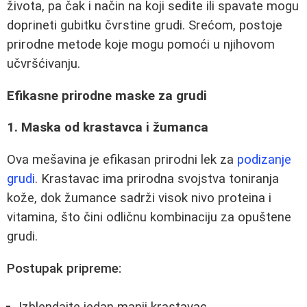
života, pa čak i način na koji sedite ili spavate mogu
doprineti gubitku čvrstine grudi. Srećom, postoje
prirodne metode koje mogu pomoći u njihovom
učvršćivanju.
Efikasne prirodne maske za grudi
1. Maska od krastavca i žumanca
Ova mešavina je efikasan prirodni lek za
podizanje
grudi
. Krastavac ima prirodna svojstva toniranja
kože, dok žumance sadrži visok nivo proteina i
vitamina, što čini odličnu kombinaciju za opuštene
grudi.
Postupak pripreme: