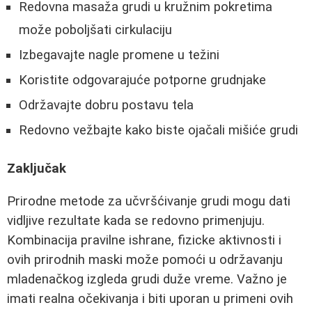
Redovna masaža grudi u kružnim pokretima
može poboljšati cirkulaciju
Izbegavajte nagle promene u težini
Koristite odgovarajuće potporne grudnjake
Održavajte dobru postavu tela
Redovno vežbajte kako biste ojačali mišiće grudi
Zaključak
Prirodne metode za učvršćivanje grudi mogu dati
vidljive rezultate kada se redovno primenjuju.
Kombinacija pravilne ishrane, fizicke aktivnosti i
ovih prirodnih maski može pomoći u održavanju
mladenačkog izgleda grudi duže vreme. Važno je
imati realna očekivanja i biti uporan u primeni ovih