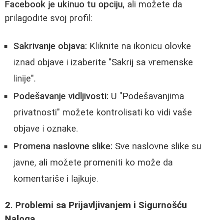
Facebook je ukinuo tu opciju
, ali možete da
prilagodite svoj profil:
Sakrivanje objava:
Kliknite na ikonicu olovke
iznad objave i izaberite "Sakrij sa vremenske
linije".
Podešavanje vidljivosti:
U "Podešavanjima
privatnosti" možete kontrolisati ko vidi vaše
objave i oznake.
Promena naslovne slike:
Sve naslovne slike su
javne, ali možete promeniti ko može da
komentariše i lajkuje.
2. Problemi sa Prijavljivanjem i Sigurnošću
Naloga