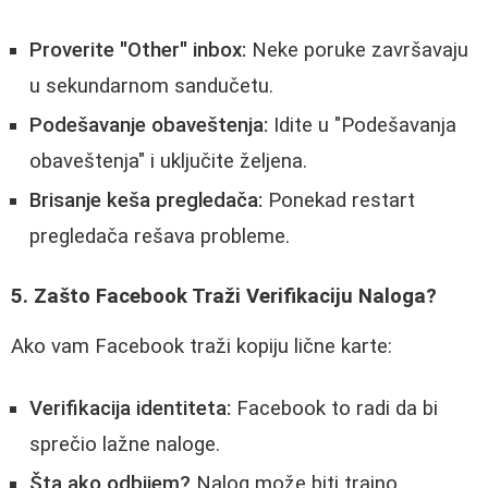
Proverite "Other" inbox:
Neke poruke završavaju
u sekundarnom sandučetu.
Podešavanje obaveštenja:
Idite u "Podešavanja
obaveštenja" i uključite željena.
Brisanje keša pregledača:
Ponekad restart
pregledača rešava probleme.
5. Zašto Facebook Traži Verifikaciju Naloga?
Ako vam Facebook traži kopiju lične karte:
Verifikacija identiteta:
Facebook to radi da bi
sprečio lažne naloge.
Šta ako odbijem?
Nalog može biti trajno