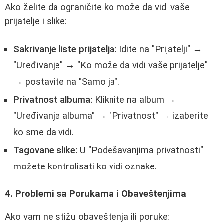
Ako želite da ograničite ko može da vidi vaše
prijatelje i slike:
Sakrivanje liste prijatelja:
Idite na "Prijatelji" →
"Uređivanje" → "Ko može da vidi vaše prijatelje"
→ postavite na "Samo ja".
Privatnost albuma:
Kliknite na album →
"Uređivanje albuma" → "Privatnost" → izaberite
ko sme da vidi.
Tagovane slike:
U "Podešavanjima privatnosti"
možete kontrolisati ko vidi oznake.
4. Problemi sa Porukama i Obaveštenjima
Ako vam ne stižu obaveštenja ili poruke: