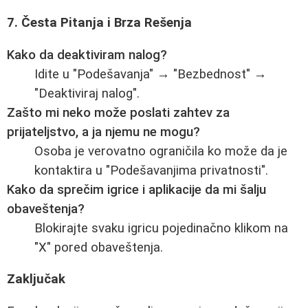
7. Česta Pitanja i Brza Rešenja
Kako da deaktiviram nalog?
Idite u "Podešavanja" → "Bezbednost" →
"Deaktiviraj nalog".
Zašto mi neko može poslati zahtev za
prijateljstvo, a ja njemu ne mogu?
Osoba je verovatno ograničila ko može da je
kontaktira u "Podešavanjima privatnosti".
Kako da sprečim igrice i aplikacije da mi šalju
obaveštenja?
Blokirajte svaku igricu pojedinačno klikom na
"X" pored obaveštenja.
Zaključak