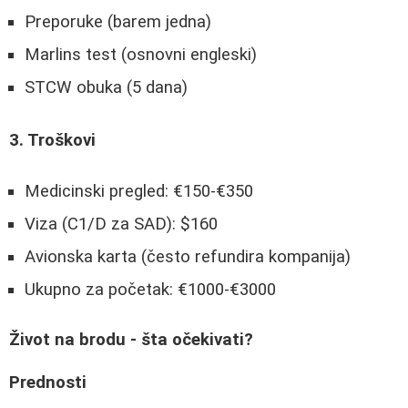
Preporuke (barem jedna)
Marlins test (osnovni engleski)
STCW obuka (5 dana)
3. Troškovi
Medicinski pregled: €150-€350
Viza (C1/D za SAD): $160
Avionska karta (često refundira kompanija)
Ukupno za početak: €1000-€3000
Život na brodu - šta očekivati?
Prednosti