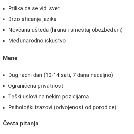
Prilika da se vidi svet
Brzo sticanje jezika
Novčana ušteda (hrana i smeštaj obezbeđeni)
Međunarodno iskustvo
Mane
Dug radni dan (10-14 sati, 7 dana nedeljno)
Ograničena privatnost
Teški uslovi na nekim pozicijama
Psihološki izazovi (odvojenost od porodice)
Česta pitanja