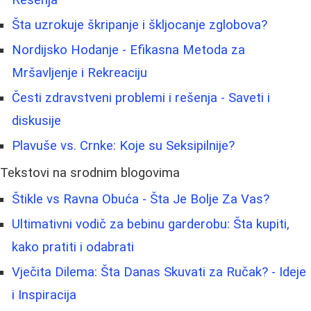
Šta uzrokuje škripanje i škljocanje zglobova?
Nordijsko Hodanje - Efikasna Metoda za
Mršavljenje i Rekreaciju
Česti zdravstveni problemi i rešenja - Saveti i
diskusije
Plavuše vs. Crnke: Koje su Seksipilnije?
Tekstovi na srodnim blogovima
Štikle vs Ravna Obuća - Šta Je Bolje Za Vas?
Ultimativni vodič za bebinu garderobu: Šta kupiti,
kako pratiti i odabrati
Vječita Dilema: Šta Danas Skuvati za Ručak? - Ideje
i Inspiracija