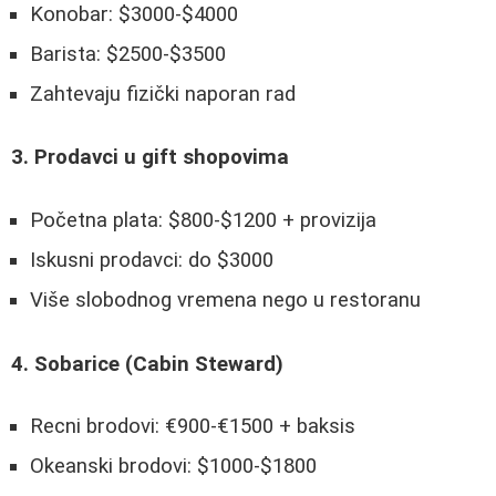
Konobar: $3000-$4000
Barista: $2500-$3500
Zahtevaju fizički naporan rad
3. Prodavci u gift shopovima
Početna plata: $800-$1200 + provizija
Iskusni prodavci: do $3000
Više slobodnog vremena nego u restoranu
4. Sobarice (Cabin Steward)
Recni brodovi: €900-€1500 + baksis
Okeanski brodovi: $1000-$1800