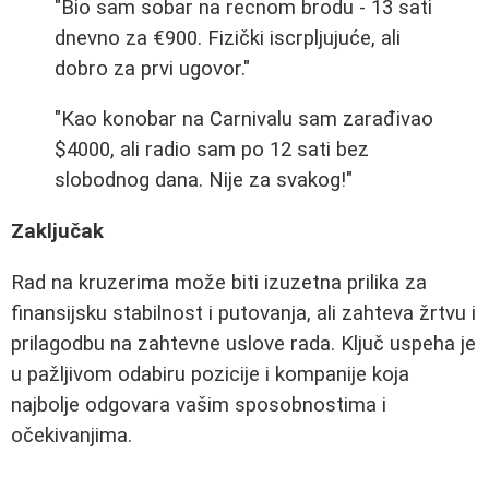
"Bio sam sobar na recnom brodu - 13 sati
dnevno za €900. Fizički iscrpljujuće, ali
dobro za prvi ugovor."
"Kao konobar na Carnivalu sam zarađivao
$4000, ali radio sam po 12 sati bez
slobodnog dana. Nije za svakog!"
Zaključak
Rad na kruzerima može biti izuzetna prilika za
finansijsku stabilnost i putovanja, ali zahteva žrtvu i
prilagodbu na zahtevne uslove rada. Ključ uspeha je
u pažljivom odabiru pozicije i kompanije koja
najbolje odgovara vašim sposobnostima i
očekivanjima.