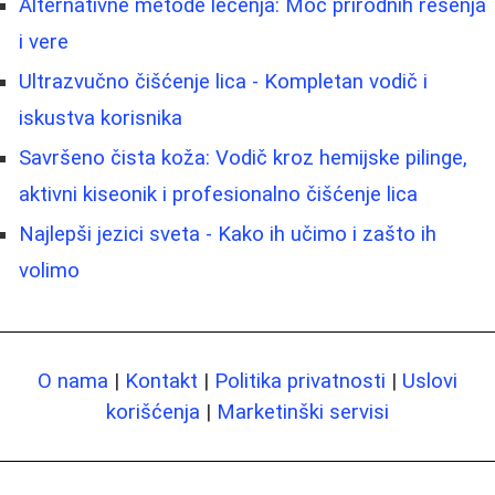
Alternativne metode lečenja: Moć prirodnih rešenja
i vere
Ultrazvučno čišćenje lica - Kompletan vodič i
iskustva korisnika
Savršeno čista koža: Vodič kroz hemijske pilinge,
aktivni kiseonik i profesionalno čišćenje lica
Najlepši jezici sveta - Kako ih učimo i zašto ih
volimo
O nama
|
Kontakt
|
Politika privatnosti
|
Uslovi
korišćenja
|
Marketinški servisi