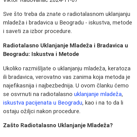
Sve što treba da znate o radiotalasnom uklanjanju
mladeža i bradavica u Beogradu - iskustva, metode
i saveti za izbor procedure.
Radiotalasno Uklanjanje Mladeža i Bradavica u
Beogradu: Iskustva i Metode
Ukoliko razmišljate o uklanjanju mladeža, keratoza
ili bradavica, verovatno vas zanima koja metoda je
najefikasnija i najbezbednija. U ovom članku ćemo
se osvrnuti na radiotalasno
uklanjanje mladeža
,
iskustva pacijenata u Beogradu
, kao i na to da li
ostaju ožiljci nakon procedure.
Zašto Radiotalasno Uklanjanje Mladeža?