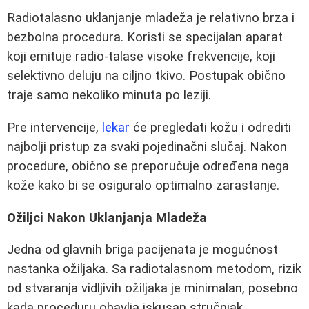
Radiotalasno uklanjanje mladeža je relativno brza i
bezbolna procedura. Koristi se specijalan aparat
koji emituje radio-talase visoke frekvencije, koji
selektivno deluju na ciljno tkivo. Postupak obično
traje samo nekoliko minuta po leziji.
Pre intervencije,
lekar
će pregledati kožu i odrediti
najbolji pristup za svaki pojedinačni slučaj. Nakon
procedure, obično se preporučuje određena nega
kože kako bi se osiguralo optimalno zarastanje.
Ožiljci Nakon Uklanjanja Mladeža
Jedna od glavnih briga pacijenata je mogućnost
nastanka ožiljaka. Sa radiotalasnom metodom, rizik
od stvaranja vidljivih ožiljaka je minimalan, posebno
kada proceduru obavlja iskusan stručnjak.