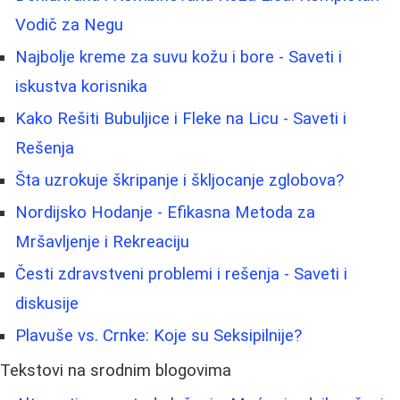
Vodič za Negu
Najbolje kreme za suvu kožu i bore - Saveti i
iskustva korisnika
Kako Rešiti Bubuljice i Fleke na Licu - Saveti i
Rešenja
Šta uzrokuje škripanje i škljocanje zglobova?
Nordijsko Hodanje - Efikasna Metoda za
Mršavljenje i Rekreaciju
Česti zdravstveni problemi i rešenja - Saveti i
diskusije
Plavuše vs. Crnke: Koje su Seksipilnije?
Tekstovi na srodnim blogovima