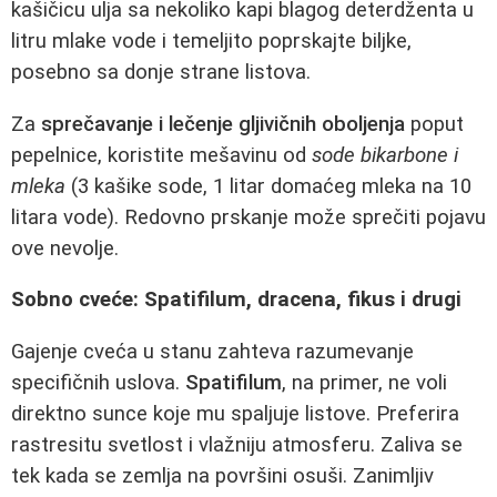
kašičicu ulja sa nekoliko kapi blagog deterdženta u
litru mlake vode i temeljito poprskajte biljke,
posebno sa donje strane listova.
Za
sprečavanje i lečenje gljivičnih oboljenja
poput
pepelnice, koristite mešavinu od
sode bikarbone i
mleka
(3 kašike sode, 1 litar domaćeg mleka na 10
litara vode). Redovno prskanje može sprečiti pojavu
ove nevolje.
Sobno cveće: Spatifilum, dracena, fikus i drugi
Gajenje cveća u stanu zahteva razumevanje
specifičnih uslova.
Spatifilum
, na primer, ne voli
direktno sunce koje mu spaljuje listove. Preferira
rastresitu svetlost i vlažniju atmosferu. Zaliva se
tek kada se zemlja na površini osuši. Zanimljiv