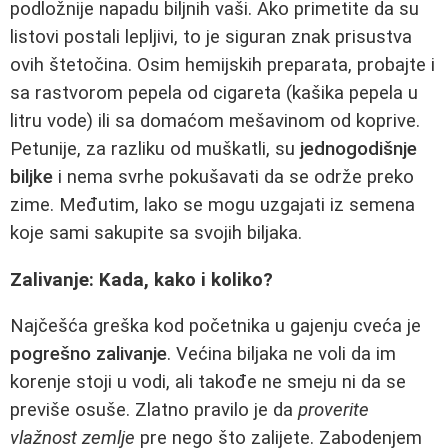
podložnije napadu biljnih vaši. Ako primetite da su
listovi postali lepljivi, to je siguran znak prisustva
ovih štetočina. Osim hemijskih preparata, probajte i
sa rastvorom pepela od cigareta (kašika pepela u
litru vode) ili sa domaćom mešavinom od koprive.
Petunije, za razliku od muškatli, su
jednogodišnje
biljke
i nema svrhe pokušavati da se održe preko
zime. Međutim, lako se mogu uzgajati iz semena
koje sami sakupite sa svojih biljaka.
Zalivanje: Kada, kako i koliko?
Najčešća greška kod početnika u gajenju cveća je
pogrešno zalivanje
. Većina biljaka ne voli da im
korenje stoji u vodi, ali takođe ne smeju ni da se
previše osuše. Zlatno pravilo je da
proverite
vlažnost zemlje
pre nego što zalijete. Zabodenjem