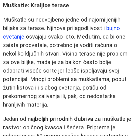
Muškatle: Kraljice terase
Muškatle su nedvojbeno jedne od najomiljenijih
biljaka za terase. Njihova prilagodljivost i
bujno
cvetanje
osvajaju svako leto. Međutim, da bi one
zaista procvetale, potrebno je voditi računa o
nekoliko ključnih stvari. Visina terase nije problem
za ove biljke, mada je za balkon često bolje
odabrati viseće sorte jer lepše ispoljavaju svoj
potencijal. Mnogi problemi sa muškatlama, poput
žutih listova ili slabog cvetanja, potiču od
prekomernog zalivanja ili, pak, od nedostatka
hranljivih materija.
Jedan od
najboljih prirodnih đubriva
za muškatle je
rastvor običnog kvasca i šećera. Priprema je
jednostavna: 50 grama svežeg kvasca rastopite u