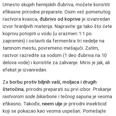
Umesto skupih hemijskih đubriva, možete koristiti
efikasne prirodne preparate. Osim već pomenutog
rastvora kvasca,
đubrivo od koprive
je izvanredan
izvor hranljivih materija. Napravite ga tako što ćete
koprivu potopiti u vodu (u srazmeri 1:1 po
zapremini) i ostaviti da fermentira tri nedelje na
tamnom mestu, povremeno mešajući. Zatím,
rastvor razredite sa vodom (1 deo đubriva na 10
delova vode) i koristite za zalivanje. Miris je jak, ali
efekat je izvanredan.
Za
borbu protiv biljnih vaši, moljaca i drugih
štetočina
, prirodni preparati su prvi izbor. Prskanje
rastvorom sode bikarbone i tečnog sapuna
je veoma
efikasno. Takođe,
neem ulje
je prirodni insekticid
koji se pokazao kao veoma uspešan. Pomešajte