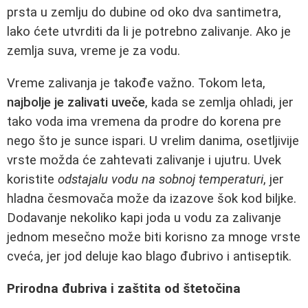
prsta u zemlju do dubine od oko dva santimetra,
lako ćete utvrditi da li je potrebno zalivanje. Ako je
zemlja suva, vreme je za vodu.
Vreme zalivanja je takođe važno. Tokom leta,
najbolje je zalivati uveče
, kada se zemlja ohladi, jer
tako voda ima vremena da prodre do korena pre
nego što je sunce ispari. U vrelim danima, osetljivije
vrste možda će zahtevati zalivanje i ujutru. Uvek
koristite
odstajalu vodu na sobnoj temperaturi
, jer
hladna česmovača može da izazove šok kod biljke.
Dodavanje nekoliko kapi joda u vodu za zalivanje
jednom mesečno može biti korisno za mnoge vrste
cveća, jer jod deluje kao blago đubrivo i antiseptik.
Prirodna đubriva i zaštita od štetočina