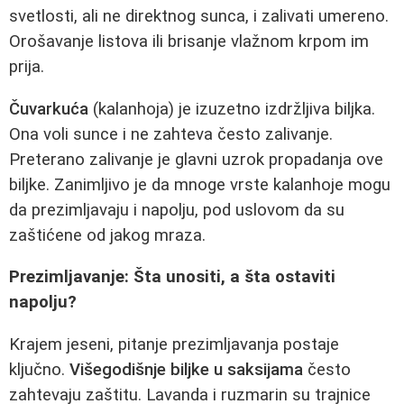
svetlosti, ali ne direktnog sunca, i zalivati umereno.
Orošavanje listova ili brisanje vlažnom krpom im
prija.
Čuvarkuća
(kalanhoja) je izuzetno izdržljiva biljka.
Ona voli sunce i ne zahteva često zalivanje.
Preterano zalivanje je glavni uzrok propadanja ove
biljke. Zanimljivo je da mnoge vrste kalanhoje mogu
da prezimljavaju i napolju, pod uslovom da su
zaštićene od jakog mraza.
Prezimljavanje: Šta unositi, a šta ostaviti
napolju?
Krajem jeseni, pitanje prezimljavanja postaje
ključno.
Višegodišnje biljke u saksijama
često
zahtevaju zaštitu. Lavanda i ruzmarin su trajnice