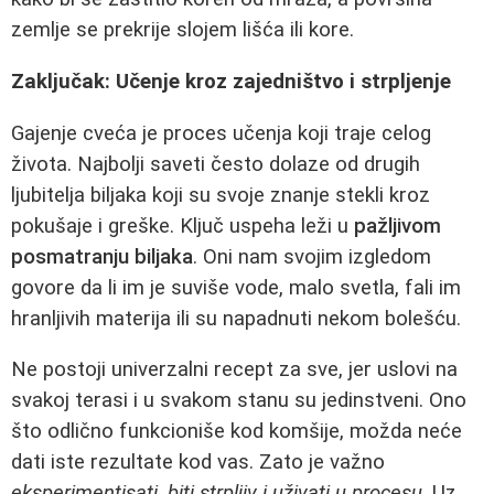
zemlje se prekrije slojem lišća ili kore.
Zaključak: Učenje kroz zajedništvo i strpljenje
Gajenje cveća je proces učenja koji traje celog
života. Najbolji saveti često dolaze od drugih
ljubitelja biljaka koji su svoje znanje stekli kroz
pokušaje i greške. Ključ uspeha leži u
pažljivom
posmatranju biljaka
. Oni nam svojim izgledom
govore da li im je suviše vode, malo svetla, fali im
hranljivih materija ili su napadnuti nekom bolešću.
Ne postoji univerzalni recept za sve, jer uslovi na
svakoj terasi i u svakom stanu su jedinstveni. Ono
što odlično funkcioniše kod komšije, možda neće
dati iste rezultate kod vas. Zato je važno
eksperimentisati, biti strpljiv i uživati u procesu
. Uz