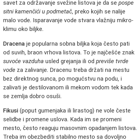
savet za održavanje svežine listova je da se
pospe
sitni kamenčići u podmetač
, preko kojih se nalije
malo vode. Isparavanje vode stvara vlažniju mikro-
klimu oko biljke.
Dracena
je popularna sobna biljka koja često pati
od suvih, braon vrhova listova. To je najčešće znak
suvoće vazduha
usled grejanja ili od
previše tvrde
vode
za zalivanje. Dracenu treba držati na mestu
bez direktnog sunca, po mogućstvu na podu, i
zalivati je destilovanom ili mekom vodom tek kada
se zemlja dobro osuši.
Fikusi
(poput gumenjaka ili lirastog) ne vole česte
selidbe i promene uslova. Kada im se promeni
mesto, često reaguju masovnim opadanjem listova.
Treba im obezbediti stabilno mesto sa dovoljno