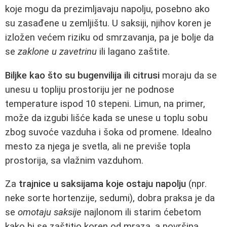
koje mogu da prezimljavaju napolju, posebno ako
su zasađene u zemljištu. U saksiji, njihov koren je
izložen većem riziku od smrzavanja, pa je bolje da
se
zaklone u zavetrinu
ili lagano zaštite.
Biljke kao što su bugenvilija ili citrusi
moraju da se
unesu u topliju prostoriju jer ne podnose
temperature ispod 10 stepeni. Limun, na primer,
može da izgubi lišće kada se unese u toplu sobu
zbog suvoće vazduha i šoka od promene. Idealno
mesto za njega je svetla, ali ne previše topla
prostorija, sa vlažnim vazduhom.
Za
trajnice u saksijama koje ostaju napolju
(npr.
neke sorte hortenzije, sedumi), dobra praksa je da
se
omotaju saksije
najlonom ili starim ćebetom
kako bi se zaštitio koren od mraza, a površina