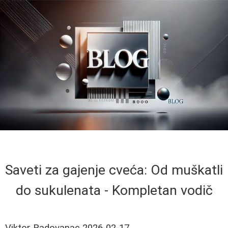
Saveti za gajenje cveća: Od muškatli
do sukulenata - Kompletan vodič
Viktor Radovanac
2026-02-17