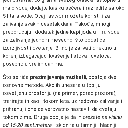
malo vode, dodajte kašiku šećera i razredite sa oko
5 litara vode. Ovaj rastvor možete koristiti za
zalivanje svakih desetak dana. Takođe, mnogi
preporučuju i dodatak
jedne kapi joda
u litru vode
za zalivanje jednom mesečno, što podstiče
izdržljivost i cvetanje. Bitno je zalivati direktno u
koren, izbegavajući kvašenje listova i cvetova,
posebno u vrelim danima.
Što se tiče
prezimljavanja muškatli
, postoje dve
osnovne metode. Ako ih unesete u topliju,
osvetljenu prostoriju (na primer, pored prozora),
tretirajte ih kao i tokom leta, uz redovno zalivanje i
prihranu, i one će verovatno nastaviti da cvetaju
tokom zime. Druga opcija je da ih
orežete na visinu
od 15-20 santimetara
i sklonite u tamniji i hladniji