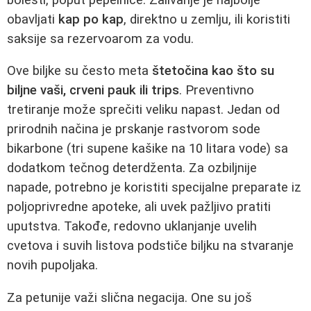
obavljati
kap po kap
, direktno u zemlju, ili koristiti
saksije sa rezervoarom za vodu.
Ove biljke su često meta
štetočina kao što su
biljne vaši, crveni pauk ili trips
. Preventivno
tretiranje može sprečiti veliku napast. Jedan od
prirodnih načina je prskanje rastvorom sode
bikarbone (tri supene kašike na 10 litara vode) sa
dodatkom tečnog deterdženta. Za ozbiljnije
napade, potrebno je koristiti specijalne preparate iz
poljoprivredne apoteke, ali uvek pažljivo pratiti
uputstva. Takođe, redovno uklanjanje uvelih
cvetova i suvih listova podstiče biljku na stvaranje
novih pupoljaka.
Za petunije važi slična negacija. One su još