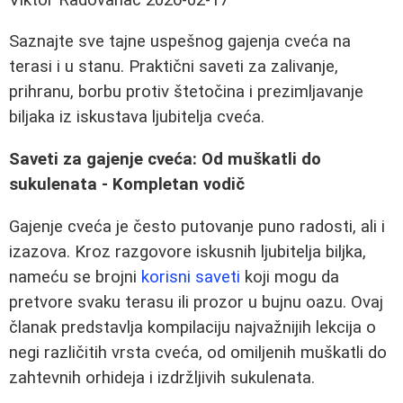
Saznajte sve tajne uspešnog gajenja cveća na
terasi i u stanu. Praktični saveti za zalivanje,
prihranu, borbu protiv štetočina i prezimljavanje
biljaka iz iskustava ljubitelja cveća.
Saveti za gajenje cveća: Od muškatli do
sukulenata - Kompletan vodič
Gajenje cveća je često putovanje puno radosti, ali i
izazova. Kroz razgovore iskusnih ljubitelja biljka,
nameću se brojni
korisni saveti
koji mogu da
pretvore svaku terasu ili prozor u bujnu oazu. Ovaj
članak predstavlja kompilaciju najvažnijih lekcija o
negi različitih vrsta cveća, od omiljenih muškatli do
zahtevnih orhideja i izdržljivih sukulenata.