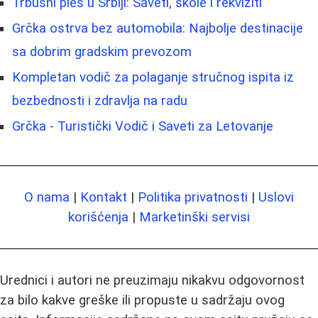
Trbušni ples u Srbiji: Saveti, škole i rekviziti
Grčka ostrva bez automobila: Najbolje destinacije
sa dobrim gradskim prevozom
Kompletan vodič za polaganje stručnog ispita iz
bezbednosti i zdravlja na radu
Grčka - Turistički Vodič i Saveti za Letovanje
O nama
|
Kontakt
|
Politika privatnosti
|
Uslovi
korišćenja
|
Marketinški servisi
Urednici i autori ne preuzimaju nikakvu odgovornost
za bilo kakve greške ili propuste u sadržaju ovog