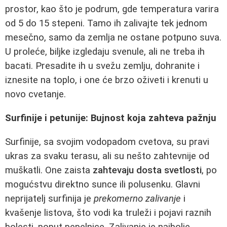
prostor, kao što je podrum, gde temperatura varira
od 5 do 15 stepeni. Tamo ih zalivajte tek jednom
mesečno, samo da zemlja ne ostane potpuno suva.
U proleće, biljke izgledaju svenule, ali ne treba ih
bacati. Presadite ih u svežu zemlju, dohranite i
iznesite na toplo, i one će brzo oživeti i krenuti u
novo cvetanje.
Surfinije i petunije: Bujnost koja zahteva pažnju
Surfinije, sa svojim vodopadom cvetova, su pravi
ukras za svaku terasu, ali su nešto zahtevnije od
muškatli. One zaista
zahtevaju dosta svetlosti
, po
mogućstvu direktno sunce ili polusenku. Glavni
neprijatelj surfinija je
prekomerno zalivanje
i
kvašenje listova, što vodi ka truleži i pojavi raznih
bolesti, poput pepelnice. Zalivanje je najbolje