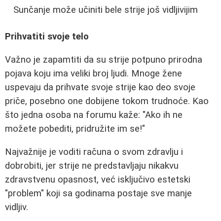
Sunčanje može učiniti bele strije još vidljivijim
Prihvatiti svoje telo
Važno je zapamtiti da su strije potpuno prirodna
pojava koju ima veliki broj ljudi. Mnoge žene
uspevaju da prihvate svoje strije kao deo svoje
priče, posebno one dobijene tokom trudnoće. Kao
što jedna osoba na forumu kaže: "Ako ih ne
možete pobediti, pridružite im se!"
Najvažnije je voditi računa o svom zdravlju i
dobrobiti, jer strije ne predstavljaju nikakvu
zdravstvenu opasnost, već isključivo estetski
"problem" koji sa godinama postaje sve manje
vidljiv.