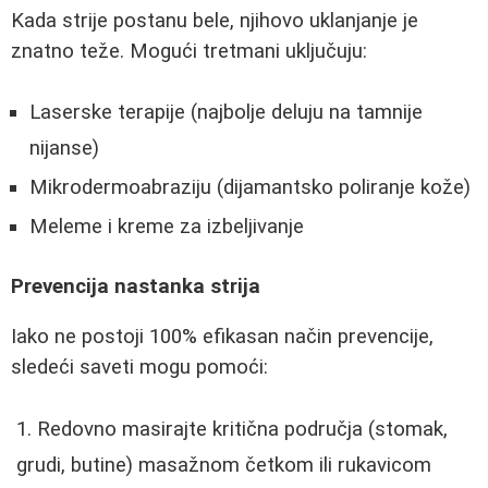
Kada strije postanu bele, njihovo uklanjanje je
znatno teže. Mogući tretmani uključuju:
Laserske terapije (najbolje deluju na tamnije
nijanse)
Mikrodermoabraziju (dijamantsko poliranje kože)
Meleme i kreme za izbeljivanje
Prevencija nastanka strija
Iako ne postoji 100% efikasan način prevencije,
sledeći saveti mogu pomoći:
Redovno masirajte kritična područja (stomak,
grudi, butine) masažnom četkom ili rukavicom