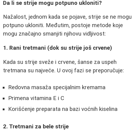
Da li se strije mogu potpuno ukloniti?
Nažalost, jednom kada se pojave, strije se ne mogu
potpuno ukloniti. Međutim, postoje metode koje
mogu značajno smanjiti njihovu vidljivost:
1. Rani tretmani (dok su strije još crvene)
Kada su strije sveže i crvene, šanse za uspeh
tretmana su najveće. U ovoj fazi se preporučuje:
Redovna masaža specijalnim kremama
Primena vitamina E i C
Korišćenje preparata na bazi voćnih kiselina
2. Tretmani za bele strije