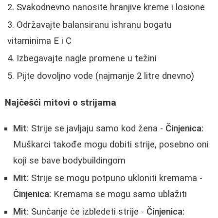
Svakodnevno nanosite hranjive kreme i losione
Održavajte balansiranu ishranu bogatu
vitaminima E i C
Izbegavajte nagle promene u težini
Pijte dovoljno vode (najmanje 2 litre dnevno)
Najčešći mitovi o strijama
Mit:
Strije se javljaju samo kod žena -
Činjenica:
Muškarci takođe mogu dobiti strije, posebno oni
koji se bave bodybuildingom
Mit:
Strije se mogu potpuno ukloniti kremama -
Činjenica:
Kremama se mogu samo ublažiti
Mit:
Sunčanje će izbledeti strije -
Činjenica: