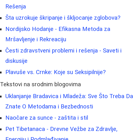
Rešenja
Šta uzrokuje škripanje i škljocanje zglobova?
Nordijsko Hodanje - Efikasna Metoda za
Mršavljenje i Rekreaciju
Česti zdravstveni problemi i rešenja - Saveti i
diskusije
Plavuše vs. Crnke: Koje su Seksipilnije?
Tekstovi na srodnim blogovima
Uklanjanje Bradavica i Mladeža: Sve Što Treba Da
Znate O Metodama i Bezbednosti
Naočare za sunce - zaštita i stil
Pet Tibetanaca - Drevne Vežbe za Zdravlje,
Energiju i Podmlađivanje