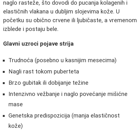
naglo rasteže, što dovodi do pucanja kolagenih i
elastičnih vlakana u dubljim slojevima kože. U
početku su obično crvene ili ljubičaste, a vremenom
izblede i postaju bele.
Glavni uzroci pojave strija
Trudnoća (posebno u kasnijim mesecima)
Nagli rast tokom puberteta
Brzo gubitak ili dobijanje težine
Intenzivno vežbanje i naglo povećanje mišićne
mase
Genetska predispozicija (manja elastičnost
kože)