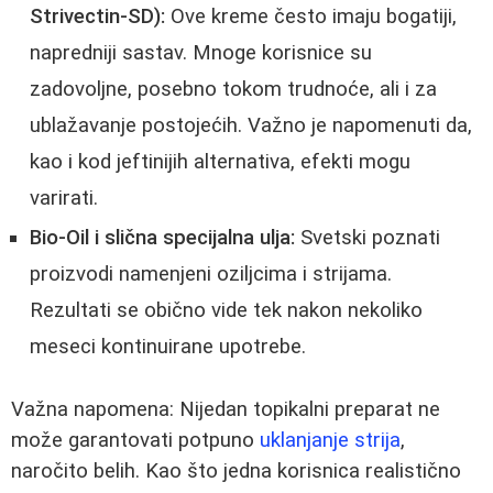
Strivectin-SD):
Ove kreme često imaju bogatiji,
napredniji sastav. Mnoge korisnice su
zadovoljne, posebno tokom trudnoće, ali i za
ublažavanje postojećih. Važno je napomenuti da,
kao i kod jeftinijih alternativa, efekti mogu
varirati.
Bio-Oil i slična specijalna ulja:
Svetski poznati
proizvodi namenjeni oziljcima i strijama.
Rezultati se obično vide tek nakon nekoliko
meseci kontinuirane upotrebe.
Važna napomena: Nijedan topikalni preparat ne
može garantovati potpuno
uklanjanje strija
,
naročito belih. Kao što jedna korisnica realistično