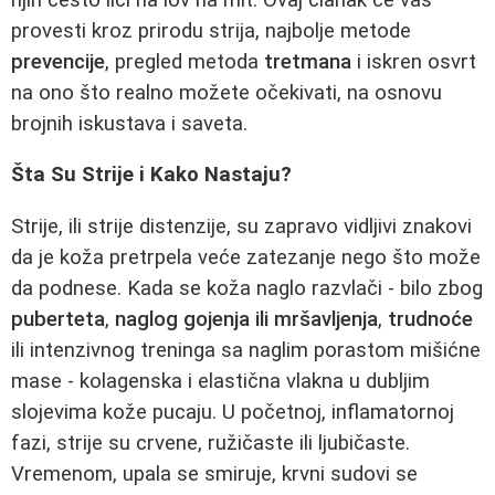
provesti kroz prirodu strija, najbolje metode
prevencije
, pregled metoda
tretmana
i iskren osvrt
na ono što realno možete očekivati, na osnovu
brojnih iskustava i saveta.
Šta Su Strije i Kako Nastaju?
Strije, ili strije distenzije, su zapravo vidljivi znakovi
da je koža pretrpela veće zatezanje nego što može
da podnese. Kada se koža naglo razvlači - bilo zbog
puberteta
,
naglog gojenja ili mršavljenja
,
trudnoće
ili intenzivnog treninga sa naglim porastom mišićne
mase - kolagenska i elastična vlakna u dubljim
slojevima kože pucaju. U početnoj, inflamatornoj
fazi, strije su crvene, ružičaste ili ljubičaste.
Vremenom, upala se smiruje, krvni sudovi se