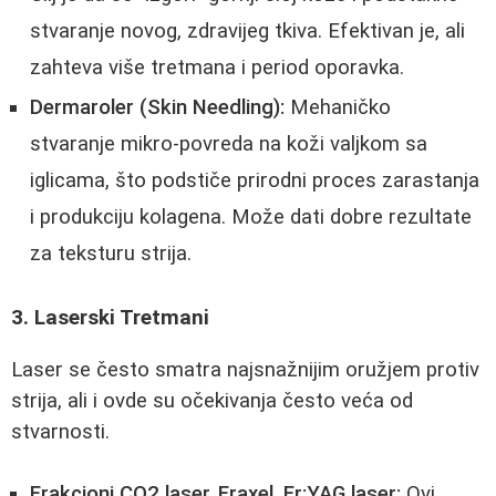
stvaranje novog, zdravijeg tkiva. Efektivan je, ali
zahteva više tretmana i period oporavka.
Dermaroler (Skin Needling):
Mehaničko
stvaranje mikro-povreda na koži valjkom sa
iglicama, što podstiče prirodni proces zarastanja
i produkciju kolagena. Može dati dobre rezultate
za teksturu strija.
3. Laserski Tretmani
Laser se često smatra najsnažnijim oružjem protiv
strija, ali i ovde su očekivanja često veća od
stvarnosti.
Frakcioni CO2 laser, Fraxel, Er:YAG laser:
Ovi