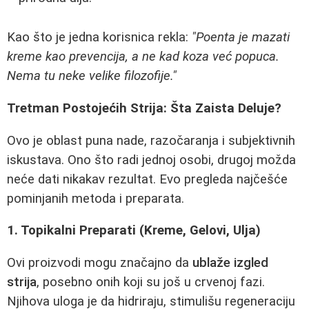
Kao što je jedna korisnica rekla:
"Poenta je mazati
kreme kao prevencija, a ne kad koza već popuca.
Nema tu neke velike filozofije."
Tretman Postojećih Strija: Šta Zaista Deluje?
Ovo je oblast puna nade, razočaranja i subjektivnih
iskustava. Ono što radi jednoj osobi, drugoj možda
neće dati nikakav rezultat. Evo pregleda najčešće
pominjanih metoda i preparata.
1. Topikalni Preparati (Kreme, Gelovi, Ulja)
Ovi proizvodi mogu značajno da
ublaže izgled
strija
, posebno onih koji su još u crvenoj fazi.
Njihova uloga je da hidriraju, stimulišu regeneraciju