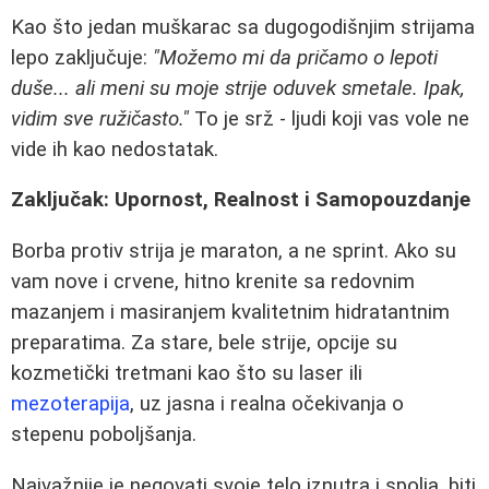
Kao što jedan muškarac sa dugogodišnjim strijama
lepo zaključuje:
"Možemo mi da pričamo o lepoti
duše... ali meni su moje strije oduvek smetale. Ipak,
vidim sve ružičasto."
To je srž - ljudi koji vas vole ne
vide ih kao nedostatak.
Zaključak: Upornost, Realnost i Samopouzdanje
Borba protiv strija je maraton, a ne sprint. Ako su
vam nove i crvene, hitno krenite sa redovnim
mazanjem i masiranjem kvalitetnim hidratantnim
preparatima. Za stare, bele strije, opcije su
kozmetički tretmani kao što su laser ili
mezoterapija
, uz jasna i realna očekivanja o
stepenu poboljšanja.
Najvažnije je negovati svoje telo iznutra i spolja, biti