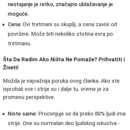
nestajanje je retko, značajno ublažavanje je
moguće.
Cena:
Ovi tretmani su skuplji, a cena zavisi od
površine. Može biti nekoliko stotina evra po
tretmanu.
Šta Da Radim Ako Ništa Ne Pomaže? Prihvatiti i
Živeti!
Možda je najvažnija poruka ovog članka. Ako ste
isprobali sve i strije su i dalje tu, vreme je za
promenu perspektive.
Niste same:
Procenjuje se da preko 80% ljudi ima
strije. One su normalan deo ljudskog iskustva -