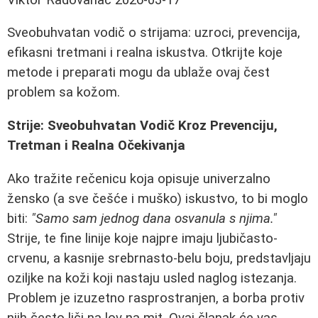
Sveobuhvatan vodič o strijama: uzroci, prevencija,
efikasni tretmani i realna iskustva. Otkrijte koje
metode i preparati mogu da ublaže ovaj čest
problem sa kožom.
Strije: Sveobuhvatan Vodič Kroz Prevenciju,
Tretman i Realna Očekivanja
Ako tražite rečenicu koja opisuje univerzalno
žensko (a sve češće i muško) iskustvo, to bi moglo
biti:
"Samo sam jednog dana osvanula s njima."
Strije, te fine linije koje najpre imaju ljubičasto-
crvenu, a kasnije srebrnasto-belu boju, predstavljaju
oziljke na koži koji nastaju usled naglog istezanja.
Problem je izuzetno rasprostranjen, a borba protiv
njih često liči na lov na mit. Ovaj članak će vas