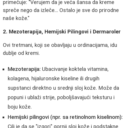
primećuje: "Verujem da je veća šansa da kreme
spreče nego da izleče... Ostalo je sve do prirodne
naše kože."
2. Mezoterapija, Hemijski Pilingovi i Dermaroler
Ovi tretmani, koji se obavljaju u ordinacijama, idu
dublje od kremi.
Mezoterapija:
Ubacivanje koktela vitamina,
kolagena, hijaluronske kiseline ili drugih
supstanci direktno u srednji sloj kože. Može da
popuni i ublaži strije, poboljšavajući teksturu i
boju kože.
Hemijski pilingovi (npr. sa retinolnom kiselinom):
Cilj je da se "izgori" gornji sloj kože i podstakne