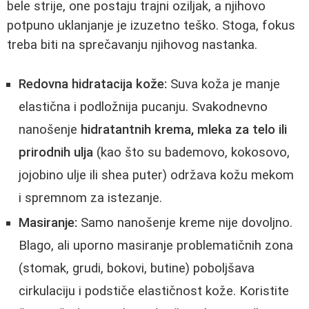
bele strije, one postaju trajni oziljak, a njihovo
potpuno uklanjanje je izuzetno teško. Stoga, fokus
treba biti na sprečavanju njihovog nastanka.
Redovna hidratacija kože:
Suva koža je manje
elastična i podložnija pucanju. Svakodnevno
nanošenje
hidratantnih krema, mleka za telo ili
prirodnih ulja
(kao što su bademovo, kokosovo,
jojobino ulje ili shea puter) održava kožu mekom
i spremnom za istezanje.
Masiranje:
Samo nanošenje kreme nije dovoljno.
Blago, ali uporno masiranje problematičnih zona
(stomak, grudi, bokovi, butine) poboljšava
cirkulaciju i podstiče elastičnost kože. Koristite