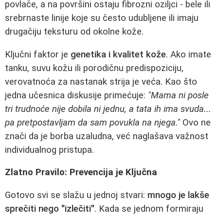
povlače, a na površini ostaju fibrozni oziljci - bele ili
srebrnaste linije koje su često udubljene ili imaju
drugačiju teksturu od okolne kože.
Ključni faktor je
genetika i kvalitet kože
. Ako imate
tanku, suvu kožu ili porodičnu predispoziciju,
verovatnoća za nastanak strija je veća. Kao što
jedna učesnica diskusije primećuje:
"Mama ni posle
tri trudnoće nije dobila ni jednu, a tata ih ima svuda...
pa pretpostavljam da sam povukla na njega."
Ovo ne
znači da je borba uzaludna, već naglašava važnost
individualnog pristupa.
Zlatno Pravilo: Prevencija je Ključna
Gotovo svi se slažu u jednoj stvari:
mnogo je lakše
sprečiti nego "izlečiti"
. Kada se jednom formiraju