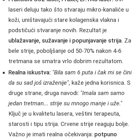
laseri deluju tako što stvaraju mikro-kanaliće u
koži, uništavajući stare kolagenska vlakna i
podstičući stvaranje novih. Rezultat je
ublažavanje, sužavanje i popunjavanje strija
. Za
bele strije, poboljšanje od 50-70% nakon 4-6
tretmana se smatra vrlo dobrim rezultatom.
Realna iskustva:
"Bila sam 6 puta i čak mi se čini
da su sad još izraženije"
, kaže jedna korisnica. S
druge strane, druga navodi:
"Imala sam samo
jedan tretman... strije su mnogo manje i uže."
Ključ je u kvalitetu lasera, veštini terapeuta,
starosti i tipu strija. Crvene strije reaguju bolje.
Važno je imati realna očekivanja:
potpuno