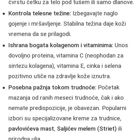
čvrstu četku za telo pod tušem ili samo dlanove.
Kontrola telesne težine:
Izbegavajte naglo
gojenje i mršavljenje. Stabilna težina daje koži
vremena da se prilagodi.
Ishrana bogata kolagenom i vitaminima:
Unos
dovoljno proteina, vitamina C (neophodan za
sintezu kolagena), vitamina E, cinka i selena
pozitivno utiče na zdravlje kože iznutra.
Posebna pažnja tokom trudnoće:
Početak
mazanja od ranih meseci trudnoće, čak i ako
nemate predispozicije, je obavezan. Popularni
izbori su specijalizovane kreme za trudnice,
pavlovićeva mast
,
Saljićev melem (Striet)
ili
prirodna ulja.