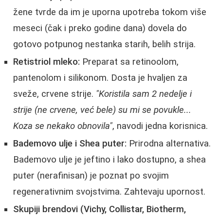
žene tvrde da im je uporna upotreba tokom više
meseci (čak i preko godine dana) dovela do
gotovo potpunog nestanka starih, belih strija.
Retistriol mleko:
Preparat sa retinoolom,
pantenolom i silikonom. Dosta je hvaljen za
sveže, crvene strije.
"Koristila sam 2 nedelje i
strije (ne crvene, već bele) su mi se povukle...
Koza se nekako obnovila"
, navodi jedna korisnica.
Bademovo ulje i Shea puter:
Prirodna alternativa.
Bademovo ulje je jeftino i lako dostupno, a shea
puter (nerafinisan) je poznat po svojim
regenerativnim svojstvima. Zahtevaju upornost.
Skupiji brendovi (Vichy, Collistar, Biotherm,