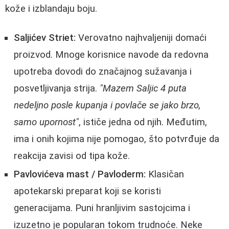
kože i izblandaju boju.
Saljićev Striet:
Verovatno najhvaljeniji domaći
proizvod. Mnoge korisnice navode da redovna
upotreba dovodi do značajnog sužavanja i
posvetljivanja strija.
"Mazem Saljic 4 puta
nedeljno posle kupanja i povlače se jako brzo,
samo upornost"
, ističe jedna od njih. Međutim,
ima i onih kojima nije pomogao, što potvrđuje da
reakcija zavisi od tipa kože.
Pavlovićeva mast / Pavloderm:
Klasičan
apotekarski preparat koji se koristi
generacijama. Puni hranljivim sastojcima i
izuzetno je popularan tokom trudnoće. Neke