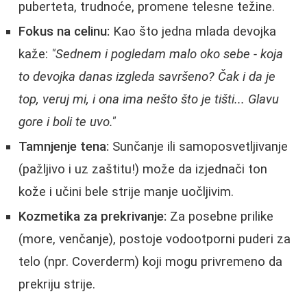
puberteta, trudnoće, promene telesne težine.
Fokus na celinu:
Kao što jedna mlada devojka
kaže:
"Sednem i pogledam malo oko sebe - koja
to devojka danas izgleda savršeno? Čak i da je
top, veruj mi, i ona ima nešto što je tišti... Glavu
gore i boli te uvo."
Tamnjenje tena:
Sunčanje ili samoposvetljivanje
(pažljivo i uz zaštitu!) može da izjednači ton
kože i učini bele strije manje uočljivim.
Kozmetika za prekrivanje:
Za posebne prilike
(more, venčanje), postoje vodootporni puderi za
telo (npr. Coverderm) koji mogu privremeno da
prekriju strije.