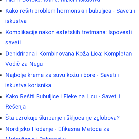
Kako rešiti problem hormonskih bubuljica - Saveti i
iskustva
Komplikacije nakon estetskih tretmana: Ispovesti i
saveti
Dehidrirana i Kombinovana Koža Lica: Kompletan
Vodič za Negu
Najbolje kreme za suvu kožu i bore - Saveti i
iskustva korisnika
Kako Rešiti Bubuljice i Fleke na Licu - Saveti i
Rešenja
Šta uzrokuje škripanje i škljocanje zglobova?
Nordijsko Hodanje - Efikasna Metoda za