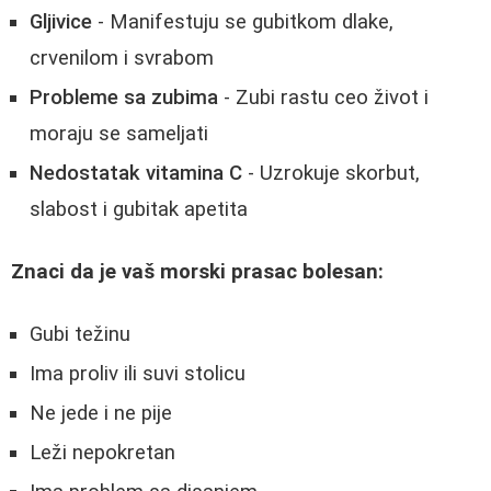
Gljivice
- Manifestuju se gubitkom dlake,
crvenilom i svrabom
Probleme sa zubima
- Zubi rastu ceo život i
moraju se sameljati
Nedostatak vitamina C
- Uzrokuje skorbut,
slabost i gubitak apetita
Znaci da je vaš morski prasac bolesan:
Gubi težinu
Ima proliv ili suvi stolicu
Ne jede i ne pije
Leži nepokretan