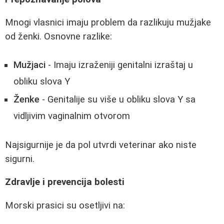
Mnogi vlasnici imaju problem da razlikuju mužjake
od ženki. Osnovne razlike:
Mužjaci
- Imaju izraženiji genitalni izraštaj u
obliku slova Y
Ženke
- Genitalije su više u obliku slova Y sa
vidljivim vaginalnim otvorom
Najsigurnije je da pol utvrdi veterinar ako niste
sigurni.
Zdravlje i prevencija bolesti
Morski prasici su osetljivi na: