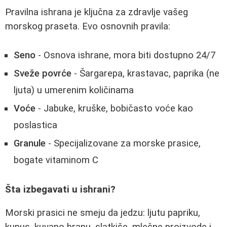
Pravilna ishrana je ključna za zdravlje vašeg
morskog praseta. Evo osnovnih pravila:
Seno
- Osnova ishrane, mora biti dostupno 24/7
Sveže povrće
- Šargarepa, krastavac, paprika (ne
ljuta) u umerenim količinama
Voće
- Jabuke, kruške, bobičasto voće kao
poslastica
Granule
- Specijalizovane za morske prasice,
bogate vitaminom C
Šta izbegavati u ishrani?
Morski prasici ne smeju da jedzu: ljutu papriku,