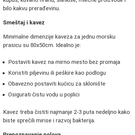
kupus, kuvano hranu, slatkiše, mlečne proizvode i
bilo kakvu prerađevinu.
Smeštaj i kavez
Minimalne dimenzije kaveza za jednu morsku
prasicu su 80x50cm. Idealno je:
Postaviti kavez na mirno mesto bez promaja
Koristiti piljevinu ili peškire kao podlogu
Obavezno postaviti kućicu za sklonište
Osigurati čistu vodu u pojilici
Kavez treba čistiti najmanje 2-3 puta nedeljno kako
biste sprečili mirise i razvoj bakterija.
Prepoznavanje polova