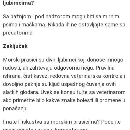
ljubimcima?
Sa pažnjom i pod nadzorom mogu biti sa mirnim
psima i mačkama. Nikada ih ne ostavljajte same sa
predatorima.
Zaključak
Morski prasici su divni ljubimci koji donose mnogo
radosti, ali zahtevaju odgovornu negu. Pravilna
ishrana, čist kavez, redovna veterinarska kontrola i
dovoljno pažnje su ključ uspešnog čuvanja ovih
slatkih glodara. Uvek se konsultujte sa veterinarom
ako primetite bilo kakve znake bolesti ili promene u
ponašanju.
Imate li iskustva sa morskim prasicima? Podelite