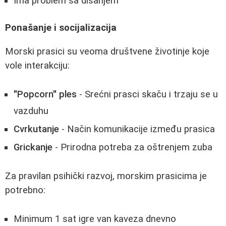
Ima problem sa disanjem
Ponašanje i socijalizacija
Morski prasici su veoma društvene životinje koje
vole interakciju:
"Popcorn" ples
- Srećni prasci skaču i trzaju se u
vazduhu
Cvrkutanje
- Način komunikacije između prasica
Grickanje
- Prirodna potreba za oštrenjem zuba
Za pravilan psihički razvoj, morskim prasicima je
potrebno:
Minimum 1 sat igre van kaveza dnevno