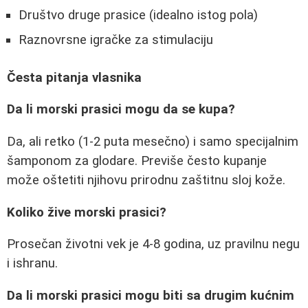
Društvo druge prasice (idealno istog pola)
Raznovrsne igračke za stimulaciju
Česta pitanja vlasnika
Da li morski prasici mogu da se kupa?
Da, ali retko (1-2 puta mesečno) i samo specijalnim
šamponom za glodare. Previše često kupanje
može oštetiti njihovu prirodnu zaštitnu sloj kože.
Koliko žive morski prasici?
Prosečan životni vek je 4-8 godina, uz pravilnu negu
i ishranu.
Da li morski prasici mogu biti sa drugim kućnim