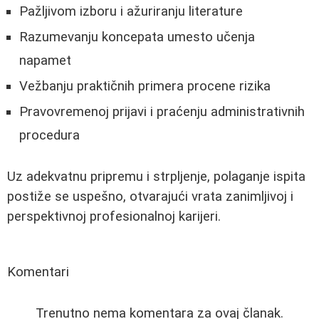
Pažljivom izboru i ažuriranju literature
Razumevanju koncepata umesto učenja
napamet
Vežbanju praktičnih primera procene rizika
Pravovremenoj prijavi i praćenju administrativnih
procedura
Uz adekvatnu pripremu i strpljenje, polaganje ispita
postiže se uspešno, otvarajući vrata zanimljivoj i
perspektivnoj profesionalnoj karijeri.
Komentari
Trenutno nema komentara za ovaj članak.