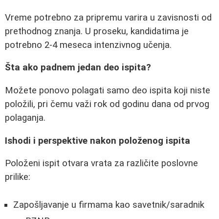
Vreme potrebno za pripremu varira u zavisnosti od
prethodnog znanja. U proseku, kandidatima je
potrebno 2-4 meseca intenzivnog učenja.
Šta ako padnem jedan deo ispita?
Možete ponovo polagati samo deo ispita koji niste
položili, pri čemu važi rok od godinu dana od prvog
polaganja.
Ishodi i perspektive nakon položenog ispita
Položeni ispit otvara vrata za različite poslovne
prilike:
Zapošljavanje u firmama kao savetnik/saradnik