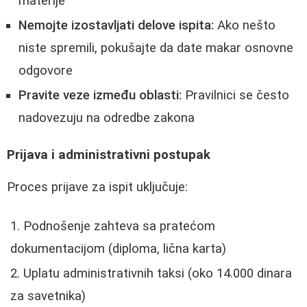
materije
Nemojte izostavljati delove ispita:
Ako nešto
niste spremili, pokušajte da date makar osnovne
odgovore
Pravite veze između oblasti:
Pravilnici se često
nadovezuju na odredbe zakona
Prijava i administrativni postupak
Proces prijave za ispit uključuje:
Podnošenje zahteva sa pratećom
dokumentacijom (diploma, lična karta)
Uplatu administrativnih taksi (oko 14.000 dinara
za savetnika)