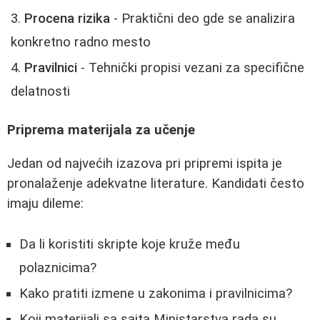
Procena rizika
- Praktični deo gde se analizira
konkretno radno mesto
Pravilnici
- Tehnički propisi vezani za specifične
delatnosti
Priprema materijala za učenje
Jedan od najvećih izazova pri pripremi ispita je
pronalaženje adekvatne literature. Kandidati često
imaju dileme:
Da li koristiti skripte koje kruže među
polaznicima?
Kako pratiti izmene u zakonima i pravilnicima?
Koji materijali sa sajta Ministarstva rada su