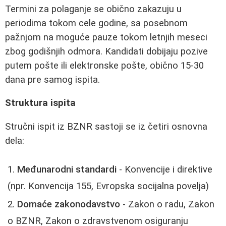
Termini za polaganje se obično zakazuju u
periodima tokom cele godine, sa posebnom
pažnjom na moguće pauze tokom letnjih meseci
zbog godišnjih odmora. Kandidati dobijaju pozive
putem pošte ili elektronske pošte, obično 15-30
dana pre samog ispita.
Struktura ispita
Stručni ispit iz BZNR sastoji se iz četiri osnovna
dela:
Međunarodni standardi
- Konvencije i direktive
(npr. Konvencija 155, Evropska socijalna povelja)
Domaće zakonodavstvo
- Zakon o radu, Zakon
o BZNR, Zakon o zdravstvenom osiguranju