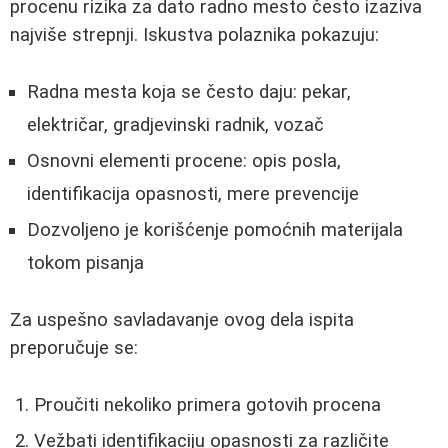
procenu rizika za dato radno mesto često izaziva
najviše strepnji. Iskustva polaznika pokazuju:
Radna mesta koja se često daju: pekar,
električar, gradjevinski radnik, vozač
Osnovni elementi procene: opis posla,
identifikacija opasnosti, mere prevencije
Dozvoljeno je korišćenje pomoćnih materijala
tokom pisanja
Za uspešno savladavanje ovog dela ispita
preporučuje se:
Proučiti nekoliko primera gotovih procena
Vežbati identifikaciju opasnosti za različite