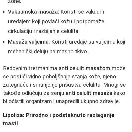
zone.
Vakuumska masaža:
Koristi se vakuum
uredajem koji povlači kožu i potpomaže
cirkulaciju i razbijanje celulita.
Masaža valjcima:
Koristi uredaje sa valjcima koji
mehanički deluju na masno tkivo.
Redovnim tretmanima
anti celulit masažom
može
se postići vidno poboljšanje stanja kože, njeno
zategnuće i smanjenje prisustva celulita. Mnogi se
takođe odlučuju za seriju
anti celulit masaža
kako
bi očistili organizam i unapredili ukupno zdravlje.
Lipoliza: Prirodno i podstaknuto razlaganje
masti