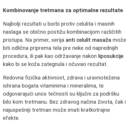
Kombinovanje tretmana za optimalne rezultate
Najbolji rezultati u borbi protiv celulita i masnih
naslaga se obično postižu kombinacijom različitih
pristupa. Na primer, serija
anti celulit masaža
može
biti odlična priprema tela pre neke od naprednijih
procedura, ili pak kao održavanje nakon
liposukcije
kako bi se koža zategnula i očuvao rezultat.
Redovna fizička aktivnost, zdrava i uravnotežena
ishrana bogata vitaminima i mineralima, te
odgovarajući unos tečnosti su ključni za podršku
bilo kom tretmanu. Bez zdravog načina života, čak i
najuspešniji tretman može imati kratkotrajne
efekte.