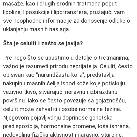
masaže, kao i drugih srodnih tretmana poput
lipolize, liposukcije i lipotransfera, pružajući vam
sve neophodne informacije za donošenje odluke o
uklanjanju masnih naslaga.
Šta je celulit i zašto se javlja?
Pre nego što se upustimo u detalje o tretmanima,
važno je razumeti prirodu neprijatelja. Celulit, često
opisivan kao "narandžasta kora", predstavlja
nakupinu masnih ćelija ispod kože koje potiskuju
vezivno tkivo, stvarajući neravnu i izbrazdanu
površinu. Iako se često povezuje sa gojaznošću,
celulit može zahvatiti i osobe normalne težine.
Njegovom pojavljivanju doprinose genetska
predispozicija, hormonalne promene, loša ishrana,
nedovoljna fizička aktivnost i naravno, starenje.