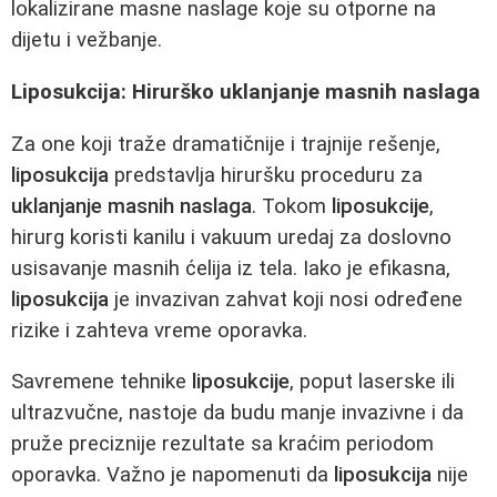
lokalizirane masne naslage koje su otporne na
dijetu i vežbanje.
Liposukcija: Hirurško uklanjanje masnih naslaga
Za one koji traže dramatičnije i trajnije rešenje,
liposukcija
predstavlja hiruršku proceduru za
uklanjanje masnih naslaga
. Tokom
liposukcije
,
hirurg koristi kanilu i vakuum uredaj za doslovno
usisavanje masnih ćelija iz tela. Iako je efikasna,
liposukcija
je invazivan zahvat koji nosi određene
rizike i zahteva vreme oporavka.
Savremene tehnike
liposukcije
, poput laserske ili
ultrazvučne, nastoje da budu manje invazivne i da
pruže preciznije rezultate sa kraćim periodom
oporavka. Važno je napomenuti da
liposukcija
nije