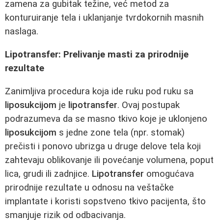
zamena za gubitak težine, već metod za
konturuiranje tela i uklanjanje tvrdokornih masnih
naslaga.
Lipotransfer: Prelivanje masti za prirodnije
rezultate
Zanimljiva procedura koja ide ruku pod ruku sa
liposukcijom
je
lipotransfer
. Ovaj postupak
podrazumeva da se masno tkivo koje je uklonjeno
liposukcijom
s jedne zone tela (npr. stomak)
prečisti i ponovo ubrizga u druge delove tela koji
zahtevaju oblikovanje ili povećanje volumena, poput
lica, grudi ili zadnjice.
Lipotransfer
omogućava
prirodnije rezultate u odnosu na veštačke
implantate i koristi sopstveno tkivo pacijenta, što
smanjuje rizik od odbacivanja.