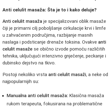
Anti celulit masaža: Šta je to i kako deluje?
Anti celulit masaža
je specijalizovani oblik masaže
čiji je primarni cilj poboljšanje cirkulacije krvi i limfe
u zahvaćenim područjima, razbijanje masnih
naslaga i podsticanje drenaže toksina. Ovakve
anti
celulit masaže
se obično izvode pomoću različitih
tehnika, uključujući intenzivno gnječenje, peckanje i
dubinsko dejstvo na tkivo.
Postoji nekoliko vrsta
anti celulit masaži
, a neke od
najpopularnijih su:
Manualna anti celulit masaža:
Klasična masaža
rukom terapeuta, fokusirana na problematične