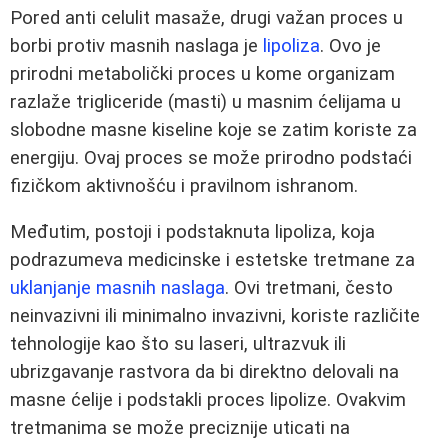
Pored anti celulit masaže, drugi važan proces u
borbi protiv masnih naslaga je
lipoliza
. Ovo je
prirodni metabolički proces u kome organizam
razlaže trigliceride (masti) u masnim ćelijama u
slobodne masne kiseline koje se zatim koriste za
energiju. Ovaj proces se može prirodno podstaći
fizičkom aktivnošću i pravilnom ishranom.
Međutim, postoji i podstaknuta lipoliza, koja
podrazumeva medicinske i estetske tretmane za
uklanjanje masnih naslaga
. Ovi tretmani, često
neinvazivni ili minimalno invazivni, koriste različite
tehnologije kao što su laseri, ultrazvuk ili
ubrizgavanje rastvora da bi direktno delovali na
masne ćelije i podstakli proces lipolize. Ovakvim
tretmanima se može preciznije uticati na