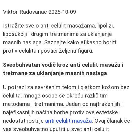
Viktor Radovanac
2025-10-09
Istražite sve o anti celulit masažama, lipolizi,
liposukciji i drugim tretmanima za uklanjanje
masnih naslaga. Saznajte kako efikasno boriti
protiv celulita i postići željenu figuru.
Sveobuhvatan vodič kroz anti celulit masažu i
tretmane za uklanjanje masnih naslaga
U potrazi za savršenim telom i glatkom kožom bez
celulita, mnoge osobe se okreću različitim
metodama i tretmanima. Jedan od najtraženijih i
najefikasnijih načina borbe protiv ove estetske
nedostatnosti je
anti celulit masaža
. Ovaj članak će
vas sveobuhvatno uputiti u svet anti celulit