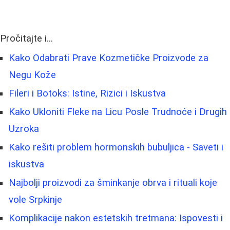
Pročitajte i...
Kako Odabrati Prave Kozmetičke Proizvode za
Negu Kože
Fileri i Botoks: Istine, Rizici i Iskustva
Kako Ukloniti Fleke na Licu Posle Trudnoće i Drugih
Uzroka
Kako rešiti problem hormonskih bubuljica - Saveti i
iskustva
Najbolji proizvodi za šminkanje obrva i rituali koje
vole Srpkinje
Komplikacije nakon estetskih tretmana: Ispovesti i