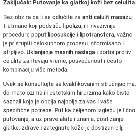
Zaključak: Putovanje ka glatkoj koži bez celulita
Bez obzira da li se odlučite za
anti celulit masažu
,
tretmane koji podstiču
lipolizu
, ili invazivnije
procedure poput
liposukcije
i
lipotransfera
, važno
je pristupiti celokupnom procesu informisano i
strpljivo.
Uklanjanje masnih naslaga
i borba protiv
celulita zahtevaju vreme, posvećenost i često
kombinaciju više metoda.
Uvek se konsultujte sa kvalifikovanim stručnjacima,
dermatolozima ili estetskim hirurzima kako biste
saznali koja je opcija najbolja za vas i vaše
specifične potrebe. Put ka željenom izgledu je lično
putovanje, a uz prave alate i znanje, postizanje
glatke, zdrave i zategnute kože je dostizan cilj.