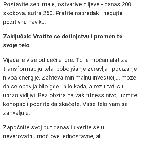
Postavite sebi male, ostvarive ciljeve - danas 200
skokova, sutra 250. Pratite napredak i negujte
pozitivnu naviku.
Zaključak: Vratite se detinjstvu i promenite
svoje telo
Vijača je više od dečije igre. To je moćan alat za
transformaciju tela, poboljšanje zdravlja i podizanje
nivoa energije. Zahteva minimalnu investiciju, može
da se obavlja bilo gde i bilo kada, a rezultati su
ubrzo vidljivi. Bez obzira na vaš fitness nivo, uzmite
konopac i počnite da skačete. Vaše telo vam se
zahvaljuje.
Započnite svoj put danas i uverite se u
neverovatnu moć ove jednostavne, ali