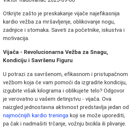
Otkrijte zašto je preskakanje vijače najefikasnija
kardio vežba za mršavljenje, oblikovanje nogu,
zadnjice i stomaka. Saveti za početnike, iskustva i
motivacija.
Vijača - Revolucionarna Vežba za Snagu,
Kondiciju i Savršenu Figuru
U potrazi za savršenom, efikasnom i pristupačnom
vežbom koja će vam pomoći da izgradite kondiciju,
izgubite višak kilograma i oblikujete telo? Odgovor
je verovatno u vašem detinjstvu - vijača. Ova
naizgled jednostavna aktivnost predstavlja jedan od
najmoćnijih kardio treninga
koji se može uporediti,
pa čak i nadmašiti trčanje, vožnju bicikla ili plivanje.