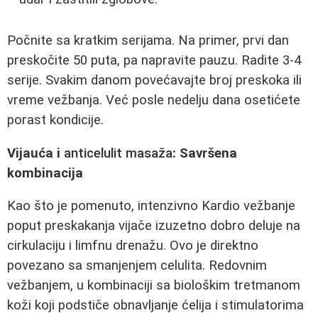
Počnite sa kratkim serijama. Na primer, prvi dan
preskočite 50 puta, pa napravite pauzu. Radite 3-4
serije. Svakim danom povećavajte broj preskoka ili
vreme vežbanja. Već posle nedelju dana osetićete
porast kondicije.
Vijauća i
anticelulit masaža
: Savršena
kombinacija
Kao što je pomenuto, intenzivno Kardio vežbanje
poput preskakanja vijače izuzetno dobro deluje na
cirkulaciju i limfnu drenažu. Ovo je direktno
povezano sa smanjenjem celulita. Redovnim
vežbanjem, u kombinaciji sa biološkim tretmanom
koži koji podstiče obnavljanje ćelija i stimulatorima