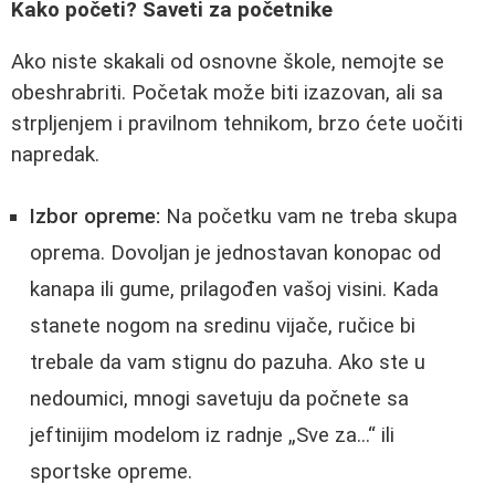
Kako početi? Saveti za početnike
Ako niste skakali od osnovne škole, nemojte se
obeshrabriti. Početak može biti izazovan, ali sa
strpljenjem i pravilnom tehnikom, brzo ćete uočiti
napredak.
Izbor opreme:
Na početku vam ne treba skupa
oprema. Dovoljan je jednostavan konopac od
kanapa ili gume, prilagođen vašoj visini. Kada
stanete nogom na sredinu vijače, ručice bi
trebale da vam stignu do pazuha. Ako ste u
nedoumici, mnogi savetuju da počnete sa
jeftinijim modelom iz radnje „Sve za...“ ili
sportske opreme.