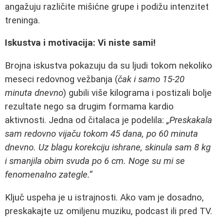
angažuju različite mišićne grupe i podižu intenzitet
treninga.
Iskustva i motivacija: Vi niste sami!
Brojna iskustva pokazuju da su ljudi tokom nekoliko
meseci redovnog vežbanja (
čak i samo 15-20
minuta dnevno
) gubili više kilograma i postizali bolje
rezultate nego sa drugim formama kardio
aktivnosti. Jedna od čitalaca je podelila:
„Preskakala
sam redovno vijaču tokom 45 dana, po 60 minuta
dnevno. Uz blagu korekciju ishrane, skinula sam 8 kg
i smanjila obim svuda po 6 cm. Noge su mi se
fenomenalno zategle.“
Ključ uspeha je u istrajnosti. Ako vam je dosadno,
preskakajte uz omiljenu muziku, podcast ili pred TV.