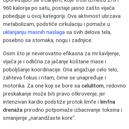
960 kalorija po satu, postaje jasno zašto vijača
pobedjuje u ovoj kategoriji. Ova aktivnost ubrzava
metabolizam, podstiče cirkulaciju i pomaže u
uklanjanju masnih naslaga
sa svih delova tela,
posebno sa stomaka, nogu i zadnjice.
Osim što je neverovatno efikasna za mršavljenje,
vijača je i odlična za jačanje koštane mase i
poboljšanje koordinacije. Ona angažuje celo telo,
zahteva fokus i ritam, čime se unapređuje i
motorika. Za one koji se bore sa
celulitom
, redovno
preskakanje može biti pravo otkrovenje, jer
intenzivan kardio podstiže protok limfe i
limfna
drenaža
prirodno potpomaže izbacivanje toksina i
smanjenje „narandžaste kore“.