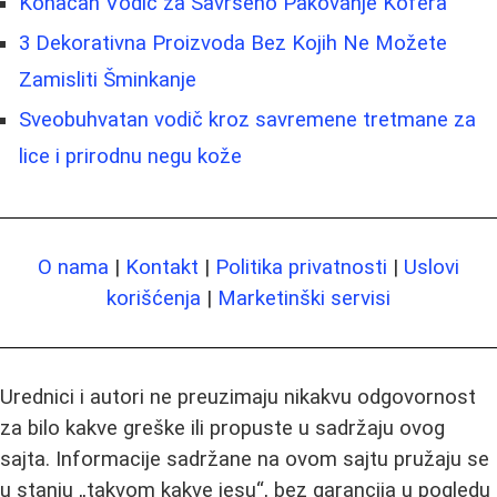
Konačan Vodič za Savršeno Pakovanje Kofera
3 Dekorativna Proizvoda Bez Kojih Ne Možete
Zamisliti Šminkanje
Sveobuhvatan vodič kroz savremene tretmane za
lice i prirodnu negu kože
O nama
|
Kontakt
|
Politika privatnosti
|
Uslovi
korišćenja
|
Marketinški servisi
Urednici i autori ne preuzimaju nikakvu odgovornost
za bilo kakve greške ili propuste u sadržaju ovog
sajta. Informacije sadržane na ovom sajtu pružaju se
u stanju „takvom kakve jesu“, bez garancija u pogledu