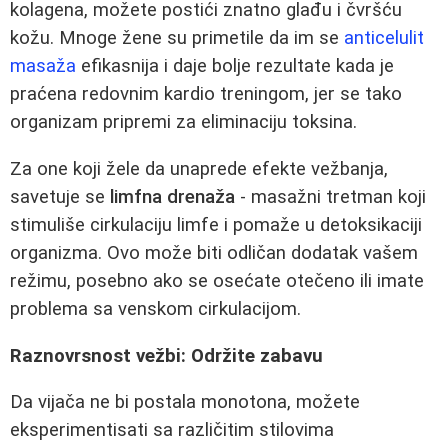
kolagena, možete postići znatno glađu i čvršću
kožu. Mnoge žene su primetile da im se
anticelulit
masaža
efikasnija i daje bolje rezultate kada je
praćena redovnim kardio treningom, jer se tako
organizam pripremi za eliminaciju toksina.
Za one koji žele da unaprede efekte vežbanja,
savetuje se
limfna drenaža
- masažni tretman koji
stimuliše cirkulaciju limfe i pomaže u detoksikaciji
organizma. Ovo može biti odličan dodatak vašem
režimu, posebno ako se osećate otečeno ili imate
problema sa venskom cirkulacijom.
Raznovrsnost vežbi: Održite zabavu
Da vijača ne bi postala monotona, možete
eksperimentisati sa različitim stilovima