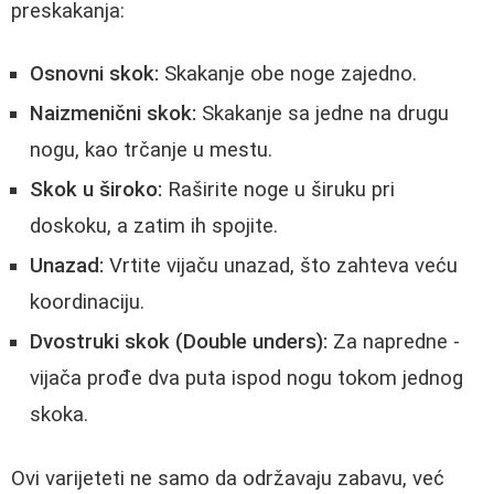
preskakanja:
Osnovni skok:
Skakanje obe noge zajedno.
Naizmenični skok:
Skakanje sa jedne na drugu
nogu, kao trčanje u mestu.
Skok u široko:
Raširite noge u širuku pri
doskoku, a zatim ih spojite.
Unazad:
Vrtite vijaču unazad, što zahteva veću
koordinaciju.
Dvostruki skok (Double unders):
Za napredne -
vijača prođe dva puta ispod nogu tokom jednog
skoka.
Ovi varijeteti ne samo da održavaju zabavu, već