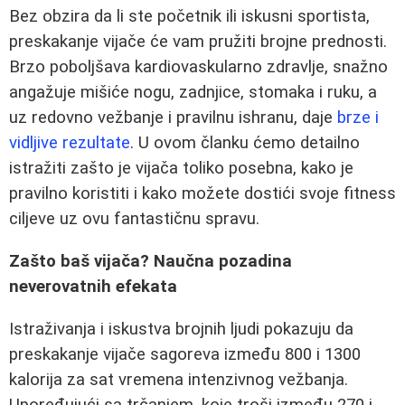
Bez obzira da li ste početnik ili iskusni sportista,
preskakanje vijače će vam pružiti brojne prednosti.
Brzo poboljšava kardiovaskularno zdravlje, snažno
angažuje mišiće nogu, zadnjice, stomaka i ruku, a
uz redovno vežbanje i pravilnu ishranu, daje
brze i
vidljive rezultate
. U ovom članku ćemo detailno
istražiti zašto je vijača toliko posebna, kako je
pravilno koristiti i kako možete dostići svoje fitness
ciljeve uz ovu fantastičnu spravu.
Zašto baš vijača? Naučna pozadina
neverovatnih efekata
Istraživanja i iskustva brojnih ljudi pokazuju da
preskakanje vijače sagoreva između 800 i 1300
kalorija za sat vremena intenzivnog vežbanja.
Upoređujući sa trčanjem, koje troši između 270 i