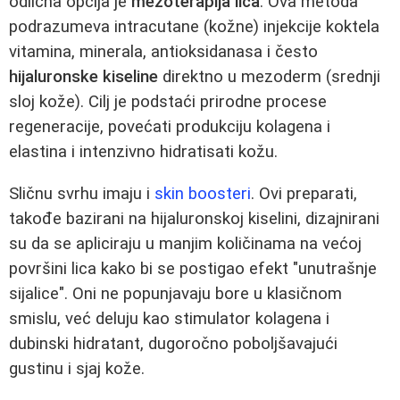
odlična opcija je
mezoterapija lica
. Ova metoda
podrazumeva intracutane (kožne) injekcije koktela
vitamina, minerala, antioksidanasa i često
hijaluronske kiseline
direktno u mezoderm (srednji
sloj kože). Cilj je podstaći prirodne procese
regeneracije, povećati produkciju kolagena i
elastina i intenzivno hidratisati kožu.
Sličnu svrhu imaju i
skin boosteri
. Ovi preparati,
takođe bazirani na hijaluronskoj kiselini, dizajnirani
su da se apliciraju u manjim količinama na većoj
površini lica kako bi se postigao efekt "unutrašnje
sijalice". Oni ne popunjavaju bore u klasičnom
smislu, već deluju kao stimulator kolagena i
dubinski hidratant, dugoročno poboljšavajući
gustinu i sjaj kože.