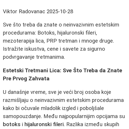
Viktor Radovanac
2025-10-28
Sve što treba da znate o neinvazivnim estetskim
procedurama: Botoks, hijaluronski fileri,
mezoterapija lica, PRP tretman i mnoge druge.
Istražite iskustva, cene i savete za sigurno
podvrgavanje tretmanima.
Estetski Tretmani Lica: Sve Što Treba da Znate
Pre Prvog Zahvata
U današnje vreme, sve je veći broj osoba koje
razmišljaju o neinvazivnim estetskim procedurama
kako bi očuvale mladolik izgled i poboljšale
samopouzdanje. Među najpopularnijim opcijama su
botoks
i
hijaluronski fileri
. Razlika između skupih