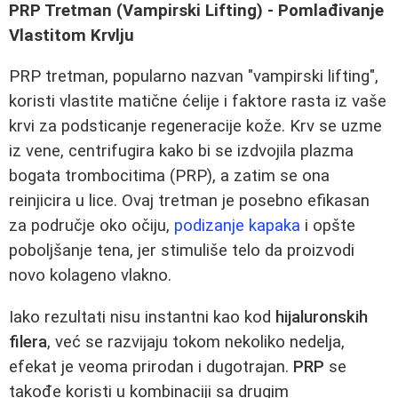
PRP Tretman (Vampirski Lifting) - Pomlađivanje
Vlastitom Krvlju
PRP tretman, popularno nazvan "vampirski lifting",
koristi vlastite matične ćelije i faktore rasta iz vaše
krvi za podsticanje regeneracije kože. Krv se uzme
iz vene, centrifugira kako bi se izdvojila plazma
bogata trombocitima (PRP), a zatim se ona
reinjicira u lice. Ovaj tretman je posebno efikasan
za područje oko očiju,
podizanje kapaka
i opšte
poboljšanje tena, jer stimuliše telo da proizvodi
novo kolageno vlakno.
Iako rezultati nisu instantni kao kod
hijaluronskih
filera
, već se razvijaju tokom nekoliko nedelja,
efekat je veoma prirodan i dugotrajan.
PRP
se
takođe koristi u kombinaciji sa drugim