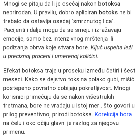
Mnogi se pitaju da li je osećaj nakon
botoksa
neprirodan. U pravilu, dobro apliciran
botoks
ne bi
trebalo da ostavlja osećaj "smrznutog lica".
Pacijenti i dalje mogu da se smeju i izražavaju
emocije, samo bez intenzivnog mrštenja ili
podizanja obrva koje stvara bore.
Ključ uspeha leži
u preciznoj proceni i umerenoj količini
.
Efekat botoksa traje u proseku između četiri i šest
meseci. Kako se dejstvo toksina polako gubi, mišići
postepeno povratno dobijaju pokretljivost. Mnogi
korisnici primećuju da se nakon višestrukih
tretmana, bore ne vraćaju u istoj meri, što govori u
prilog preventivnoj prirodi botoksa.
Korekcija bora
na čelu i oko očiju glavni je razlog za njegovu
primenu.