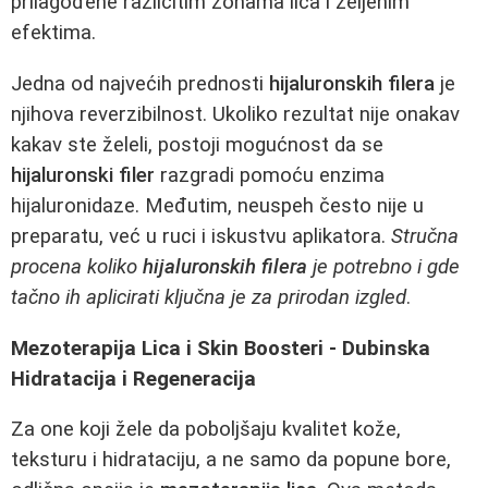
prilagođene različitim zonama lica i željenim
efektima.
Jedna od najvećih prednosti
hijaluronskih filera
je
njihova reverzibilnost. Ukoliko rezultat nije onakav
kakav ste želeli, postoji mogućnost da se
hijaluronski filer
razgradi pomoću enzima
hijaluronidaze. Međutim, neuspeh često nije u
preparatu, već u ruci i iskustvu aplikatora.
Stručna
procena koliko
hijaluronskih filera
je potrebno i gde
tačno ih aplicirati ključna je za prirodan izgled
.
Mezoterapija Lica i Skin Boosteri - Dubinska
Hidratacija i Regeneracija
Za one koji žele da poboljšaju kvalitet kože,
teksturu i hidrataciju, a ne samo da popune bore,