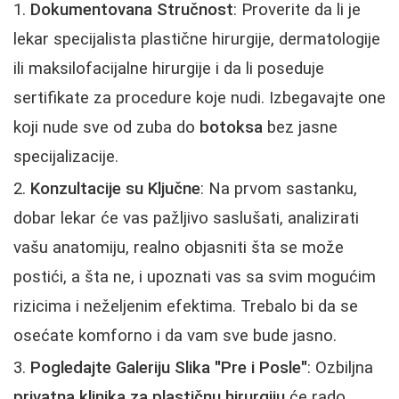
Dokumentovana Stručnost
: Proverite da li je
lekar specijalista plastične hirurgije, dermatologije
ili maksilofacijalne hirurgije i da li poseduje
sertifikate za procedure koje nudi. Izbegavajte one
koji nude sve od zuba do
botoksa
bez jasne
specijalizacije.
Konzultacije su Ključne
: Na prvom sastanku,
dobar lekar će vas pažljivo saslušati, analizirati
vašu anatomiju, realno objasniti šta se može
postići, a šta ne, i upoznati vas sa svim mogućim
rizicima i neželjenim efektima. Trebalo bi da se
osećate komforno i da vam sve bude jasno.
Pogledajte Galeriju Slika "Pre i Posle"
: Ozbiljna
privatna klinika za plastičnu hirurgiju
će rado