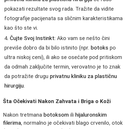
pokazati rezultate svog rada. Tražite da vidite
fotografije pacijenata sa sličnim karakteristikama
kao što ste vi.
Čujte Svoj Instinkt
: Ako vam se nešto čini
previše dobro da bi bilo istinito (npr.
botoks
po
ultra niskoj ceni), ili ako se osećate pod pritiskom
da odmah zaključite termin, verovatno je to znak
da potražite drugu
privatnu kliniku za plastičnu
hirurgiju
.
Šta Očekivati Nakon Zahvata i Briga o Koži
Nakon tretmana
botoksom
ili
hijaluronskim
filerima
, normalno je očekivati blago crvenilo, otok