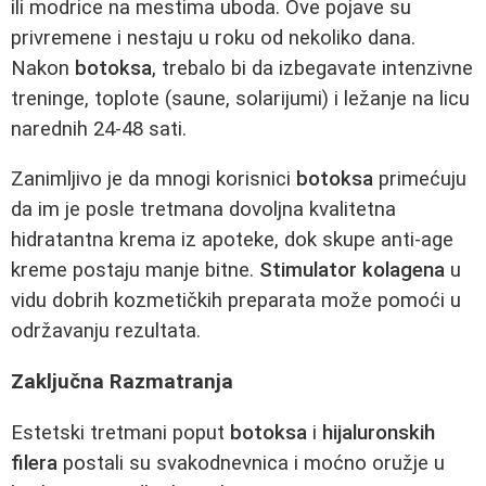
ili modrice na mestima uboda. Ove pojave su
privremene i nestaju u roku od nekoliko dana.
Nakon
botoksa
, trebalo bi da izbegavate intenzivne
treninge, toplote (saune, solarijumi) i ležanje na licu
narednih 24-48 sati.
Zanimljivo je da mnogi korisnici
botoksa
primećuju
da im je posle tretmana dovoljna kvalitetna
hidratantna krema iz apoteke, dok skupe anti-age
kreme postaju manje bitne.
Stimulator kolagena
u
vidu dobrih kozmetičkih preparata može pomoći u
održavanju rezultata.
Zaključna Razmatranja
Estetski tretmani poput
botoksa
i
hijaluronskih
filera
postali su svakodnevnica i moćno oružje u