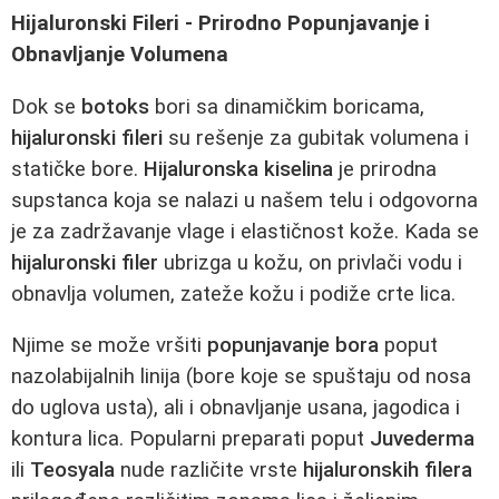
Hijaluronski Fileri - Prirodno Popunjavanje i
Obnavljanje Volumena
Dok se
botoks
bori sa dinamičkim boricama,
hijaluronski fileri
su rešenje za gubitak volumena i
statičke bore.
Hijaluronska kiselina
je prirodna
supstanca koja se nalazi u našem telu i odgovorna
je za zadržavanje vlage i elastičnost kože. Kada se
hijaluronski filer
ubrizga u kožu, on privlači vodu i
obnavlja volumen, zateže kožu i podiže crte lica.
Njime se može vršiti
popunjavanje bora
poput
nazolabijalnih linija (bore koje se spuštaju od nosa
do uglova usta), ali i obnavljanje usana, jagodica i
kontura lica. Popularni preparati poput
Juvederma
ili
Teosyala
nude različite vrste
hijaluronskih filera