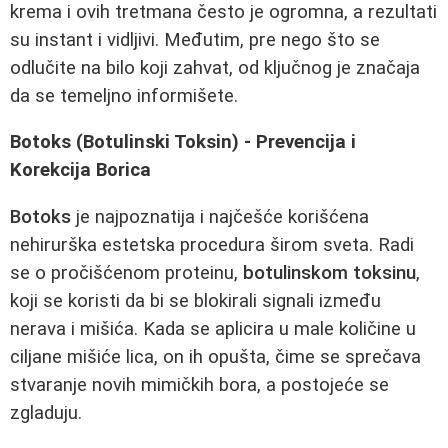
krema i ovih tretmana često je ogromna, a rezultati
su instant i vidljivi. Međutim, pre nego što se
odlučite na bilo koji zahvat, od ključnog je značaja
da se temeljno informišete.
Botoks (Botulinski Toksin) - Prevencija i
Korekcija Borica
Botoks
je najpoznatija i najčešće korišćena
nehirurška estetska procedura širom sveta. Radi
se o pročišćenom proteinu,
botulinskom toksinu
,
koji se koristi da bi se blokirali signali između
nerava i mišića. Kada se aplicira u male količine u
ciljane mišiće lica, on ih opušta, čime se sprečava
stvaranje novih mimičkih bora, a postojeće se
zgladuju.