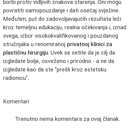
borbi protiv vidljivih znakova starenja. Oni mogu
povratiti samopouzdanje i dati osećaj svježine.
Međutim, put do zadovoljavajućih rezultata leži
kroz temeljnu edukaciju, realna očekivanja i, iznad
svega, izbor visokokvalifikovanog i pouzdanog
stručnjaka u renomiranoj
privatnoj klinici za
plastičnu hirurgiju
. Uvek se setite da je cilj da
izgledate bolje, osveženo i prirodno - a ne da
izgledate kao da ste "prešli kroz estetsku
radionicu".
Komentari
Trenutno nema komentara za ovaj članak.