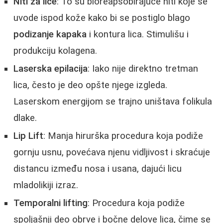
Niti za lice
: To su bioreapsobirajuće niti koje se
uvode ispod kože kako bi se postiglo blago
podizanje kapaka
i kontura lica. Stimulišu i
produkciju kolagena.
Laserska epilacija
: Iako nije direktno tretman
lica, često je deo opšte njege izgleda.
Laserskom energijom se trajno uništava folikula
dlake.
Lip Lift
: Manja hirurška procedura koja podiže
gornju usnu, povećava njenu vidljivost i skraćuje
distancu između nosa i usana, dajući licu
mladolikiji izraz.
Temporalni lifting
: Procedura koja podiže
spoljašnji deo obrve i bočne delove lica, čime se