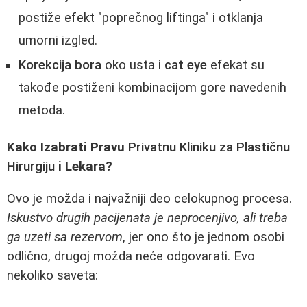
postiže efekt "poprečnog liftinga" i otklanja
umorni izgled.
Korekcija bora
oko usta i
cat eye
efekat su
takođe postiženi kombinacijom gore navedenih
metoda.
Kako Izabrati Pravu
Privatnu Kliniku za Plastičnu
Hirurgiju
i Lekara?
Ovo je možda i najvažniji deo celokupnog procesa.
Iskustvo drugih pacijenata je neprocenjivo, ali treba
ga uzeti sa rezervom
, jer ono što je jednom osobi
odlično, drugoj možda neće odgovarati. Evo
nekoliko saveta: