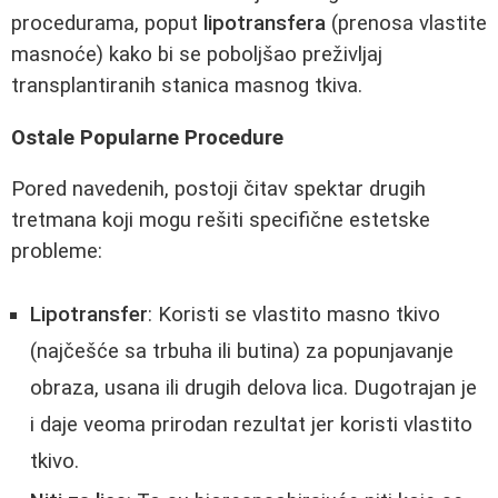
procedurama, poput
lipotransfera
(prenosa vlastite
masnoće) kako bi se poboljšao preživljaj
transplantiranih stanica masnog tkiva.
Ostale Popularne Procedure
Pored navedenih, postoji čitav spektar drugih
tretmana koji mogu rešiti specifične estetske
probleme:
Lipotransfer
: Koristi se vlastito masno tkivo
(najčešće sa trbuha ili butina) za popunjavanje
obraza, usana ili drugih delova lica. Dugotrajan je
i daje veoma prirodan rezultat jer koristi vlastito
tkivo.