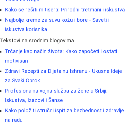
Kako se rešiti mitisera: Prirodni tretmani i iskustva
Najbolje kreme za suvu kožu i bore - Saveti i
iskustva korisnika
Tekstovi na srodnim blogovima
Trčanje kao način života: Kako započeti i ostati
motivisan
Zdravi Recepti za Dijetalnu Ishranu - Ukusne Ideje
za Svaki Obrok
Profesionalna vojna služba za žene u Srbiji:
Iskustva, Izazovi i Šanse
Kako položiti stručni ispit za bezbednost i zdravlje
na radu