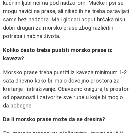
kućnim ljubimcima pod nadzorom. Mačke i psi se
mogu navići na prase, ali nikad ih ne treba ostavljati
same bez nadzora. Mali glodari poput hrčaka nisu
dobri drugari za morsko prase zbog različitih
potreba i načina života.
Koliko često treba pustiti morsko prase iz
kaveza?
Morsko prase treba pustiti iz kaveza minimum 1-2
sata dnevno kako bi imalo dovoljno prostora za
kretanje i istraživanje. Obavezno osigurajte prostor
od opasnosti i zatvorite sve rupe u koje bi moglo
da pobegne.
Da li morsko prase može da se dresira?