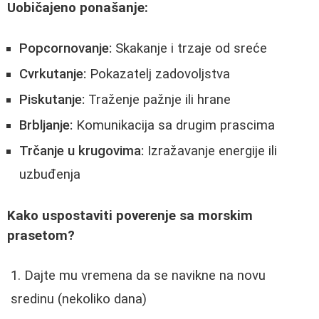
Uobičajeno ponašanje:
Popcornovanje:
Skakanje i trzaje od sreće
Cvrkutanje:
Pokazatelj zadovoljstva
Piskutanje:
Traženje pažnje ili hrane
Brbljanje:
Komunikacija sa drugim prascima
Trčanje u krugovima:
Izražavanje energije ili
uzbuđenja
Kako uspostaviti poverenje sa morskim
prasetom?
Dajte mu vremena da se navikne na novu
sredinu (nekoliko dana)