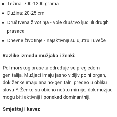
Težina: 700-1200 grama
Dužina: 20-25 cm
Društvena životinja - vole društvo ljudi ili drugih
prasaca
Dnevne životinje - najaktivniji su ujutru i uveče
Razlike između mužjaka i ženki:
Pol morskog praseta određuje se pregledom
genitalija. Mužjaci imaju jasno vidljiv polni organ,
dok ženke imaju analno-genitalni predeo u obliku
slova Y. Ženke su obično nešto mirnije, dok mužjaci
mogu biti aktivniji i ponekad dominantniji.
Smještaj i kavez