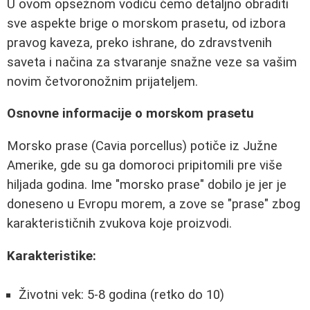
U ovom opsežnom vodiču ćemo detaljno obraditi
sve aspekte brige o morskom prasetu, od izbora
pravog kaveza, preko ishrane, do zdravstvenih
saveta i načina za stvaranje snažne veze sa vašim
novim četvoronožnim prijateljem.
Osnovne informacije o morskom prasetu
Morsko prase (Cavia porcellus) potiče iz Južne
Amerike, gde su ga domoroci pripitomili pre više
hiljada godina. Ime "morsko prase" dobilo je jer je
doneseno u Evropu morem, a zove se "prase" zbog
karakterističnih zvukova koje proizvodi.
Karakteristike:
Životni vek: 5-8 godina (retko do 10)