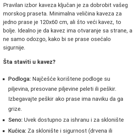
Pravilan izbor kaveza ključan je za dobrobit vašeg
morskog praseta. Minimalna veličina kaveza za
jedno prase je 120x60 cm, ali što veći kavez, to
bolje. Idealno je da kavez ima otvaranje sa strane, a
ne samo odozgo, kako bi se prase osećalo
sigurnije.
Šta staviti u kavez?
Podloga:
Najčešće korištene podloge su
piljevina, presovane piljevine peleti ili peškir.
Izbegavajte peškir ako prase ima naviku da ga
grize.
Seno:
Uvek dostupno za ishranu i za sklonište
Kućica:
Za sklonište i sigurnost (drvena ili