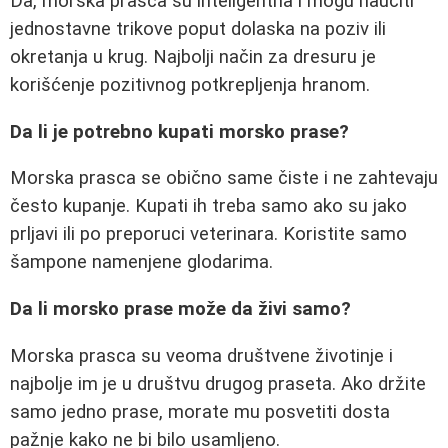
Da, morska prasca su inteligentna i mogu naučiti
jednostavne trikove poput dolaska na poziv ili
okretanja u krug. Najbolji način za dresuru je
korišćenje pozitivnog potkrepljenja hranom.
Da li je potrebno kupati morsko prase?
Morska prasca se obično same čiste i ne zahtevaju
često kupanje. Kupati ih treba samo ako su jako
prljavi ili po preporuci veterinara. Koristite samo
šampone namenjene glodarima.
Da li morsko prase može da živi samo?
Morska prasca su veoma društvene životinje i
najbolje im je u društvu drugog praseta. Ako držite
samo jedno prase, morate mu posvetiti dosta
pažnje kako ne bi bilo usamljeno.