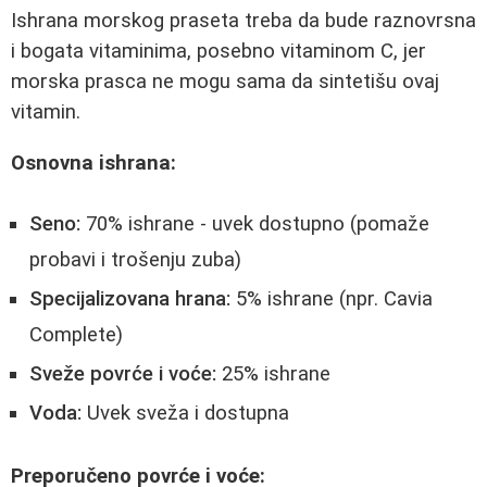
Ishrana morskog praseta treba da bude raznovrsna
i bogata vitaminima, posebno vitaminom C, jer
morska prasca ne mogu sama da sintetišu ovaj
vitamin.
Osnovna ishrana:
Seno:
70% ishrane - uvek dostupno (pomaže
probavi i trošenju zuba)
Specijalizovana hrana:
5% ishrane (npr. Cavia
Complete)
Sveže povrće i voće:
25% ishrane
Voda:
Uvek sveža i dostupna
Preporučeno povrće i voće: