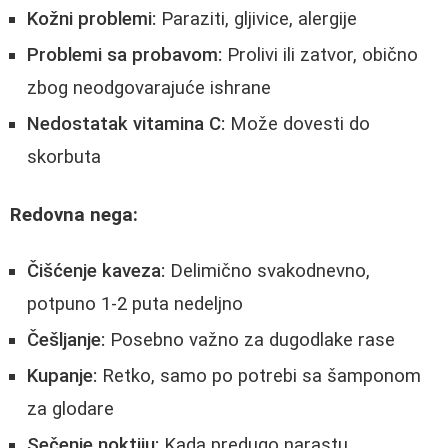
Kožni problemi:
Paraziti, gljivice, alergije
Problemi sa probavom:
Prolivi ili zatvor, obično
zbog neodgovarajuće ishrane
Nedostatak vitamina C:
Može dovesti do
skorbuta
Redovna nega:
Čišćenje kaveza:
Delimično svakodnevno,
potpuno 1-2 puta nedeljno
Češljanje:
Posebno važno za dugodlake rase
Kupanje:
Retko, samo po potrebi sa šamponom
za glodare
Sečenje noktiju:
Kada predugo narastu