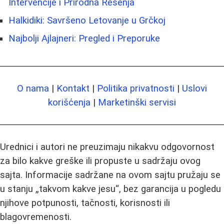
Intervencije i Prirodna Rešenja
Halkidiki: Savršeno Letovanje u Grčkoj
Najbolji Ajlajneri: Pregled i Preporuke
O nama
|
Kontakt
|
Politika privatnosti
|
Uslovi
korišćenja
|
Marketinški servisi
Urednici i autori ne preuzimaju nikakvu odgovornost
za bilo kakve greške ili propuste u sadržaju ovog
sajta. Informacije sadržane na ovom sajtu pružaju se
u stanju „takvom kakve jesu“, bez garancija u pogledu
njihove potpunosti, tačnosti, korisnosti ili
blagovremenosti.