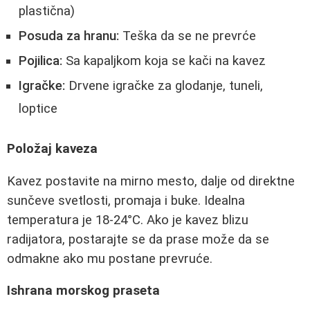
plastična)
Posuda za hranu:
Teška da se ne prevrće
Pojilica:
Sa kapaljkom koja se kači na kavez
Igračke:
Drvene igračke za glodanje, tuneli,
loptice
Položaj kaveza
Kavez postavite na mirno mesto, dalje od direktne
sunčeve svetlosti, promaja i buke. Idealna
temperatura je 18-24°C. Ako je kavez blizu
radijatora, postarajte se da prase može da se
odmakne ako mu postane prevruće.
Ishrana morskog praseta