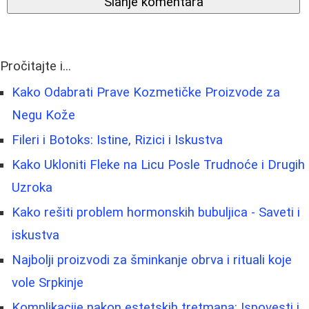
Slanje komentara
Pročitajte i...
Kako Odabrati Prave Kozmetičke Proizvode za
Negu Kože
Fileri i Botoks: Istine, Rizici i Iskustva
Kako Ukloniti Fleke na Licu Posle Trudnoće i Drugih
Uzroka
Kako rešiti problem hormonskih bubuljica - Saveti i
iskustva
Najbolji proizvodi za šminkanje obrva i rituali koje
vole Srpkinje
Komplikacije nakon estetskih tretmana: Ispovesti i