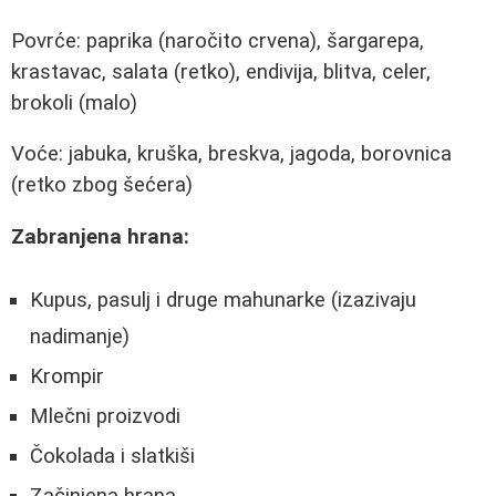
Povrće: paprika (naročito crvena), šargarepa,
krastavac, salata (retko), endivija, blitva, celer,
brokoli (malo)
Voće: jabuka, kruška, breskva, jagoda, borovnica
(retko zbog šećera)
Zabranjena hrana:
Kupus, pasulj i druge mahunarke (izazivaju
nadimanje)
Krompir
Mlečni proizvodi
Čokolada i slatkiši
Začinjena hrana