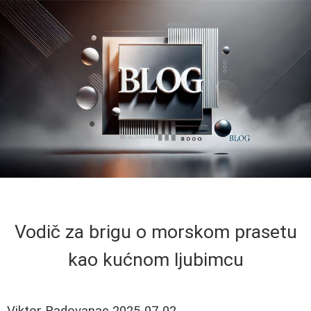
Vodič za brigu o morskom prasetu
kao kućnom ljubimcu
Viktor Radovanac
2025-07-02