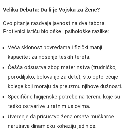
Velika Debata: Da li je Vojska za Žene?
Ovo pitanje razdvaja javnost na dva tabora.
Protivnici ističu biološke i psihološke razlike:
Veća sklonost povredama i fizički manji
kapacitet za nošenje teških tereta.
Češća odsustva zbog materinstva (trudničko,
porodiljsko, bolovanje za dete), što opterećuje
kolege koji moraju da preuzmu njihove dužnosti.
Specifične higijenske potrebe na terenu koje su
teško ostvarive u ratnim uslovima.
Uverenje da prisustvo žena
ometa
muškarce i
narušava dinamičku koheziju jedinice.