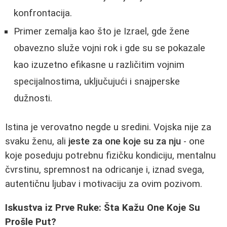
konfrontacija.
Primer zemalja kao što je Izrael, gde žene
obavezno služe vojni rok i gde su se pokazale
kao izuzetno efikasne u različitim vojnim
specijalnostima, uključujući i snajperske
dužnosti.
Istina je verovatno negde u sredini. Vojska nije za
svaku ženu, ali
jeste za one koje su za nju
- one
koje poseduju potrebnu fizičku kondiciju, mentalnu
čvrstinu, spremnost na odricanje i, iznad svega,
autentičnu ljubav i motivaciju za ovim pozivom.
Iskustva iz Prve Ruke: Šta Kažu One Koje Su
Prošle Put?