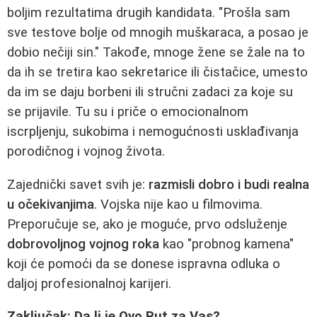
boljim rezultatima drugih kandidata. "Prošla sam
sve testove bolje od mnogih muškaraca, a posao je
dobio nečiji sin." Takođe, mnoge žene se žale na to
da ih se tretira kao sekretarice ili čistačice, umesto
da im se daju borbeni ili stručni zadaci za koje su
se prijavile. Tu su i priče o emocionalnom
iscrpljenju, sukobima i nemogućnosti usklađivanja
porodičnog i vojnog života.
Zajednički savet svih je:
razmisli dobro i budi realna
u očekivanjima
. Vojska nije kao u filmovima.
Preporučuje se, ako je moguće, prvo odsluženje
dobrovoljnog vojnog roka
kao "probnog kamena"
koji će pomoći da se donese ispravna odluka o
daljoj profesionalnoj karijeri.
Zaključak: Da li je Ovo Put za Vas?