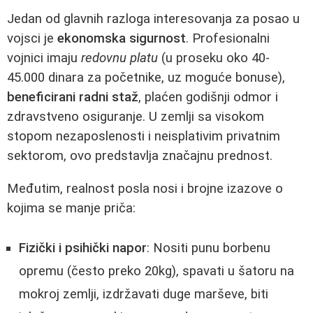
Jedan od glavnih razloga interesovanja za posao u
vojsci je
ekonomska sigurnost
. Profesionalni
vojnici imaju
redovnu platu
(u proseku oko 40-
45.000 dinara za početnike, uz moguće bonuse),
beneficirani radni staž
, plaćen godišnji odmor i
zdravstveno osiguranje. U zemlji sa visokom
stopom nezaposlenosti i neisplativim privatnim
sektorom, ovo predstavlja značajnu prednost.
Međutim, realnost posla nosi i brojne izazove o
kojima se manje priča:
Fizički i psihički napor
: Nositi punu borbenu
opremu (često preko 20kg), spavati u šatoru na
mokroj zemlji, izdržavati duge marševe, biti