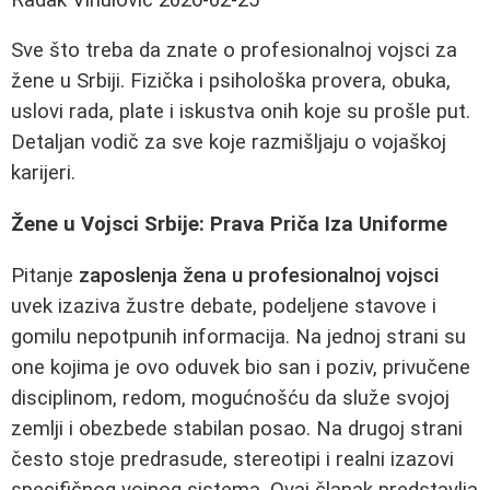
Sve što treba da znate o profesionalnoj vojsci za
žene u Srbiji. Fizička i psihološka provera, obuka,
uslovi rada, plate i iskustva onih koje su prošle put.
Detaljan vodič za sve koje razmišljaju o vojaškoj
karijeri.
Žene u Vojsci Srbije: Prava Priča Iza Uniforme
Pitanje
zaposlenja žena u profesionalnoj vojsci
uvek izaziva žustre debate, podeljene stavove i
gomilu nepotpunih informacija. Na jednoj strani su
one kojima je ovo oduvek bio san i poziv, privučene
disciplinom, redom, mogućnošću da služe svojoj
zemlji i obezbede stabilan posao. Na drugoj strani
često stoje predrasude, stereotipi i realni izazovi
specifičnog vojnog sistema. Ovaj članak predstavlja