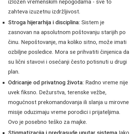
izložen vremenskim nepogodama - sve to
zahteva izuzetnu izdržljivost.
Stroga hijerarhija i disciplina
: Sistem je
zasnovan na apsolutnom poštovanju starijih po
činu. Nepoštovanje, ma koliko sitno, može imati
ozbiljne posledice. Mora se prihvatiti činjenica da
su lični stavovi i osećanji često potisnuti u drugi
plan.
Odricanje od privatnog života
: Radno vreme nije
uvek fiksno. Dežurstva, terenske vežbe,
mogućnost prekomandovanja ili slanja u mirovne
misije oduzimaju vreme porodici i prijateljima.
Ovo je posebno teško za majke.
Stigmatizacija i predrasude unutar sistema
Iako