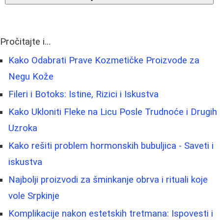
Pročitajte i...
Kako Odabrati Prave Kozmetičke Proizvode za
Negu Kože
Fileri i Botoks: Istine, Rizici i Iskustva
Kako Ukloniti Fleke na Licu Posle Trudnoće i Drugih
Uzroka
Kako rešiti problem hormonskih bubuljica - Saveti i
iskustva
Najbolji proizvodi za šminkanje obrva i rituali koje
vole Srpkinje
Komplikacije nakon estetskih tretmana: Ispovesti i