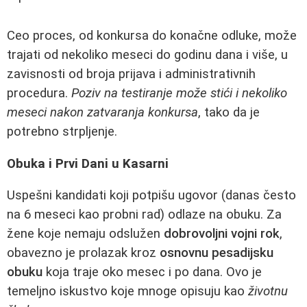
Ceo proces, od konkursa do konačne odluke, može
trajati od nekoliko meseci do godinu dana i više, u
zavisnosti od broja prijava i administrativnih
procedura.
Poziv na testiranje može stići i nekoliko
meseci nakon zatvaranja konkursa
, tako da je
potrebno strpljenje.
Obuka i Prvi Dani u Kasarni
Uspešni kandidati koji potpišu ugovor (danas često
na 6 meseci kao probni rad) odlaze na obuku. Za
žene koje nemaju odslužen
dobrovoljni vojni rok
,
obavezno je prolazak kroz
osnovnu pesadijsku
obuku
koja traje oko mesec i po dana. Ovo je
temeljno iskustvo koje mnoge opisuju kao
životnu