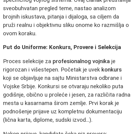
sveobuhvatan pregled teme, nastao analizom
brojnih iskustava, pitanja i dijaloga, sa ciljem da
pruži realnu i objektivnu sliku onome ko razmišlja o
ovom koraku.
Put do Uniforme: Konkurs, Provere i Selekcija
Proces selekcije za
profesionalnog vojnika
je
rigorozan i višestepen. Početak je uvek
konkurs
koji se objavljuje na sajtu Ministarstva odbrane i
Vojske Srbije. Konkursi se otvaraju nekoliko puta
godišnje, obično u proleće i jesen, za različita radna
mesta u kasarnama širom zemlje. Prvi korak je
podnošenje prijave uz kompletnu dokumentaciju
(lična karta, diplome, sudski izvod...).
Nakon prijave, kandidate čeka niz provera: