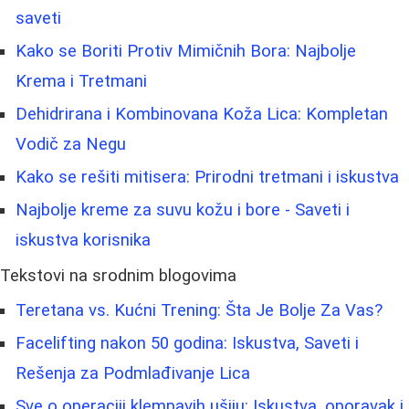
saveti
Kako se Boriti Protiv Mimičnih Bora: Najbolje
Krema i Tretmani
Dehidrirana i Kombinovana Koža Lica: Kompletan
Vodič za Negu
Kako se rešiti mitisera: Prirodni tretmani i iskustva
Najbolje kreme za suvu kožu i bore - Saveti i
iskustva korisnika
Tekstovi na srodnim blogovima
Teretana vs. Kućni Trening: Šta Je Bolje Za Vas?
Facelifting nakon 50 godina: Iskustva, Saveti i
Rešenja za Podmlađivanje Lica
Sve o operaciji klempavih ušiju: Iskustva, oporavak i