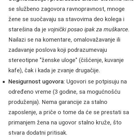
se službeno zagovora ravnopravnost, mnoge
žene se suočavaju sa stavovima deo kolega i
starešina da je
vojnički posao ipak za muškarce
.
Nailazi se na komentare, omalovažavanje ili
zadavanje poslova koji podrazumevaju
stereotipne "ženske uloge" (čišćenje, kuvanje
kafe), čak i kada je zvanje drugačije.
Nesigurnost ugovora
: Ugovori se potpisuju na
određeno vreme (3 godine, sa mogućnošću
produženja). Nema garancije za stalno
zaposlenje, a priče o tome da će se prestati sa
primanjem žena na ugovor stalno kruže, što
stvara dodatni pritisak.