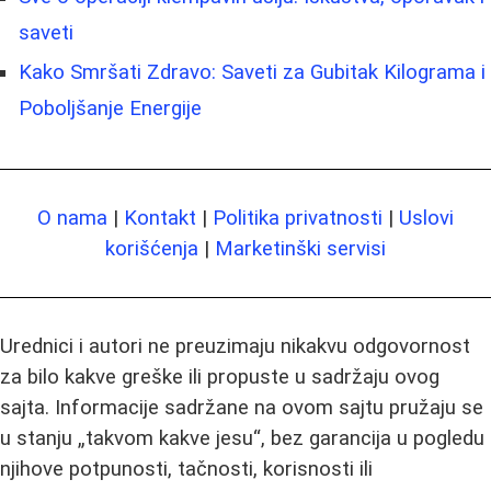
saveti
Kako Smršati Zdravo: Saveti za Gubitak Kilograma i
Poboljšanje Energije
O nama
|
Kontakt
|
Politika privatnosti
|
Uslovi
korišćenja
|
Marketinški servisi
Urednici i autori ne preuzimaju nikakvu odgovornost
za bilo kakve greške ili propuste u sadržaju ovog
sajta. Informacije sadržane na ovom sajtu pružaju se
u stanju „takvom kakve jesu“, bez garancija u pogledu
njihove potpunosti, tačnosti, korisnosti ili