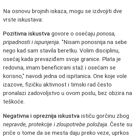
Na osnovu brojnih iskaza, mogu se izdvojiti dve
vrste iskustava:
Pozitivna iskustva
govore o osećaju
ponosa,
pripadnosti i ispunjenja
. "Nisam ponosnija na sebe
nego kad sam stavila beretku. Volim disciplinu,
osećaj kada prevaziđem svoje granice. Plata je
redovna, imam beneficirani staž i osećam se
korisno," navodi jedna od ispitanica. One koje vole
izazove, fizičku aktivnost i timski rad često
pronalazi zadovoljstvo u ovom poslu, bez obzira na
teškoće.
Negativna i opreznija iskustva
ističu gorčinu zbog
nepravde, protekcije i zloupotrebe položaja
. Česte su
priče o tome da se mesta daju preko veze, uprkos