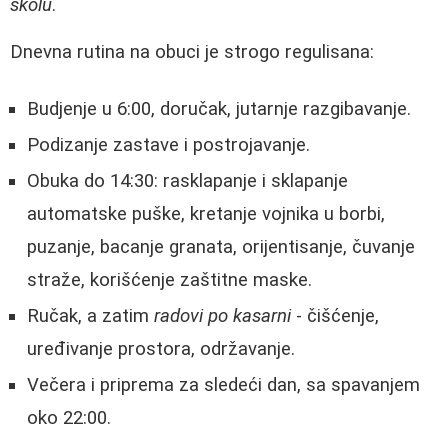
školu
.
Dnevna rutina na obuci je strogo regulisana:
Budjenje u 6:00, doručak, jutarnje razgibavanje.
Podizanje zastave i postrojavanje.
Obuka do 14:30: rasklapanje i sklapanje
automatske puške, kretanje vojnika u borbi,
puzanje, bacanje granata, orijentisanje, čuvanje
straže, korišćenje zaštitne maske.
Ručak, a zatim
radovi po kasarni
- čišćenje,
uređivanje prostora, održavanje.
Večera i priprema za sledeći dan, sa spavanjem
oko 22:00.