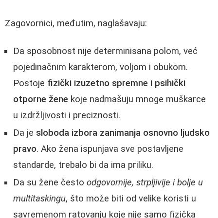
Zagovornici, međutim, naglašavaju:
Da sposobnost nije determinisana polom, već
pojedinačnim karakterom, voljom i obukom.
Postoje
fizički izuzetno spremne i psihički
otporne žene
koje nadmašuju mnoge muškarce
u izdržljivosti i preciznosti.
Da je
sloboda izbora zanimanja osnovno ljudsko
pravo
. Ako žena ispunjava sve postavljene
standarde, trebalo bi da ima priliku.
Da su žene često
odgovornije, strpljivije i bolje u
multitaskingu
, što može biti od velike koristi u
savremenom ratovanju koje nije samo fizička