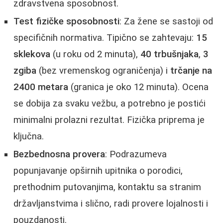
zdravstvena sposobnost.
Test fizičke sposobnosti
: Za žene se sastoji od
specifičnih normativa. Tipično se zahtevaju:
15
sklekova
(u roku od 2 minuta),
40 trbušnjaka
,
3
zgiba
(bez vremenskog ograničenja) i
trčanje na
2400 metara
(granica je oko 12 minuta). Ocena
se dobija za svaku vežbu, a potrebno je postići
minimalni prolazni rezultat. Fizička priprema je
ključna.
Bezbednosna provera
: Podrazumeva
popunjavanje opširnih upitnika o porodici,
prethodnim putovanjima, kontaktu sa stranim
državljanstvima i slično, radi provere lojalnosti i
pouzdanosti.