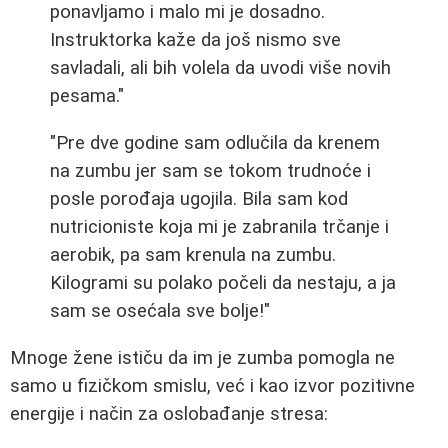
ponavljamo i malo mi je dosadno.
Instruktorka kaže da još nismo sve
savladali, ali bih volela da uvodi više novih
pesama."
"Pre dve godine sam odlučila da krenem
na zumbu jer sam se tokom trudnoće i
posle porođaja ugojila. Bila sam kod
nutricioniste koja mi je zabranila trčanje i
aerobik, pa sam krenula na zumbu.
Kilogrami su polako počeli da nestaju, a ja
sam se osećala sve bolje!"
Mnoge žene ističu da im je zumba pomogla ne
samo u fizičkom smislu, već i kao izvor pozitivne
energije i način za oslobađanje stresa: