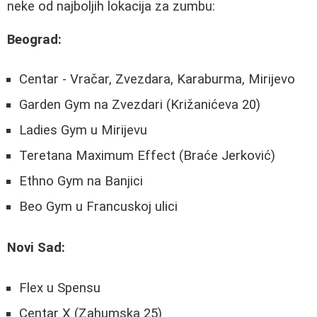
neke od najboljih lokacija za zumbu:
Beograd:
Centar - Vračar, Zvezdara, Karaburma, Mirijevo
Garden Gym na Zvezdari (Križanićeva 20)
Ladies Gym u Mirijevu
Teretana Maximum Effect (Braće Jerković)
Ethno Gym na Banjici
Beo Gym u Francuskoj ulici
Novi Sad:
Flex u Spensu
Centar X (Zahumska 25)