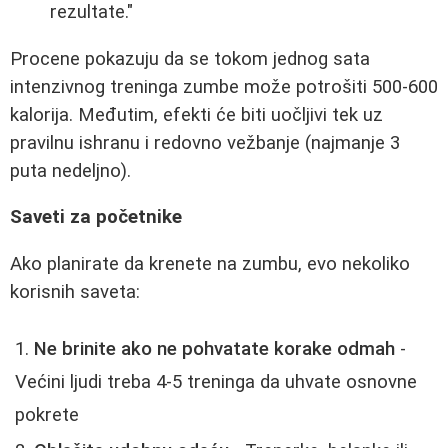
rezultate."
Procene pokazuju da se tokom jednog sata
intenzivnog treninga zumbe može potrošiti 500-600
kalorija. Međutim, efekti će biti uočljivi tek uz
pravilnu ishranu i redovno vežbanje (najmanje 3
puta nedeljno).
Saveti za početnike
Ako planirate da krenete na zumbu, evo nekoliko
korisnih saveta:
Ne brinite ako ne pohvatate korake odmah
-
Većini ljudi treba 4-5 treninga da uhvate osnovne
pokrete