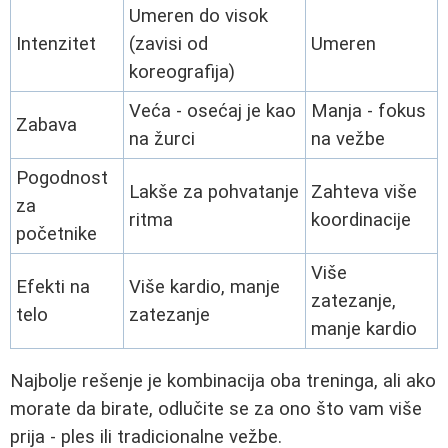
Umeren do visok
Intenzitet
(zavisi od
Umeren
koreografija)
Veća - osećaj je kao
Manja - fokus
Zabava
na žurci
na vežbe
Pogodnost
Lakše za pohvatanje
Zahteva više
za
ritma
koordinacije
početnike
Više
Efekti na
Više kardio, manje
zatezanje,
telo
zatezanje
manje kardio
Najbolje rešenje je kombinacija oba treninga, ali ako
morate da birate, odlučite se za ono što vam više
prija - ples ili tradicionalne vežbe.