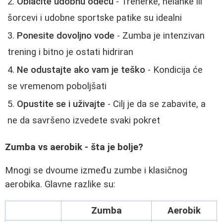
Oblačite udobnu odeću
- Trenerke, helanke ili
šorcevi i udobne sportske patike su idealni
Ponesite dovoljno vode
- Zumba je intenzivan
trening i bitno je ostati hidriran
Ne odustajte ako vam je teško
- Kondicija će
se vremenom poboljšati
Opustite se i uživajte
- Cilj je da se zabavite, a
ne da savršeno izvedete svaki pokret
Zumba vs aerobik - šta je bolje?
Mnogi se dvoume između zumbe i klasičnog
aerobika. Glavne razlike su:
Zumba
Aerobik