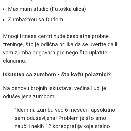
Maximum studio (Futoška ulica)
Zumba2You sa Dudom
Mnogi fitness centri nude besplatne probne
treninge, što je odlična prilika da se uverite da li
vam zumba odgovara pre nego što uplatite
članarinu.
Iskustva sa zumbom - šta kažu polaznici?
Na osnovu brojnih iskustava, većina ljudi je
oduševljena zumbom:
"Idem na zumbu već 6 meseci i apsolutno
sam oduševljena! Problem je što smo
naučili nekih 12 koreografija koje stalno