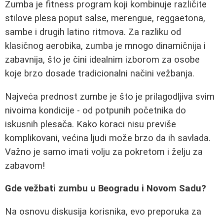
Zumba je fitness program koji kombinuje različite
stilove plesa poput salse, merengue, reggaetona,
sambе i drugih latino ritmova. Za razliku od
klasičnog aerobika, zumba je mnogo dinamičnija i
zabavnija, što je čini idealnim izborom za osobe
koje brzo dosade tradicionalni načini vežbanja.
Najveća prednost zumbe je što je prilagodljiva svim
nivoima kondicije - od potpunih početnika do
iskusnih plesača. Kako koraci nisu previše
komplikovani, većina ljudi može brzo da ih savlada.
Važno je samo imati volju za pokretom i želju za
zabavom!
Gde vežbati zumbu u Beogradu i Novom Sadu?
Na osnovu diskusija korisnika, evo preporuka za