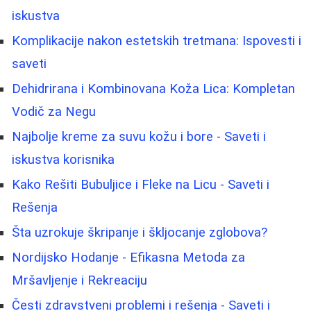
iskustva
Komplikacije nakon estetskih tretmana: Ispovesti i
saveti
Dehidrirana i Kombinovana Koža Lica: Kompletan
Vodič za Negu
Najbolje kreme za suvu kožu i bore - Saveti i
iskustva korisnika
Kako Rešiti Bubuljice i Fleke na Licu - Saveti i
Rešenja
Šta uzrokuje škripanje i škljocanje zglobova?
Nordijsko Hodanje - Efikasna Metoda za
Mršavljenje i Rekreaciju
Česti zdravstveni problemi i rešenja - Saveti i