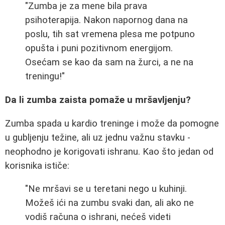
"Zumba je za mene bila prava
psihoterapija. Nakon napornog dana na
poslu, tih sat vremena plesa me potpuno
opušta i puni pozitivnom energijom.
Osećam se kao da sam na žurci, a ne na
treningu!"
Da li zumba zaista pomaže u mršavljenju?
Zumba spada u kardio treninge i može da pomogne
u gubljenju težine, ali uz jednu važnu stavku -
neophodno je korigovati ishranu. Kao što jedan od
korisnika ističe:
"Ne mršavi se u teretani nego u kuhinji.
Možeš ići na zumbu svaki dan, ali ako ne
vodiš računa o ishrani, nećeš videti