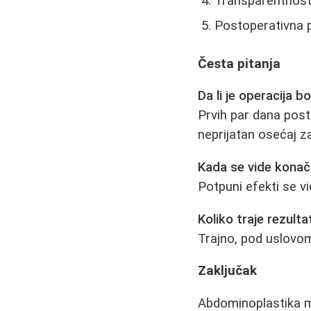
Transparentnost
Postoperativna p
Česta pitanja
Da li je operacija b
Prvih par dana posto
neprijatan osećaj z
Kada se vide konačn
Potpuni efekti se v
Koliko traje rezulta
Trajno, pod uslovom
Zaključak
Abdominoplastika m