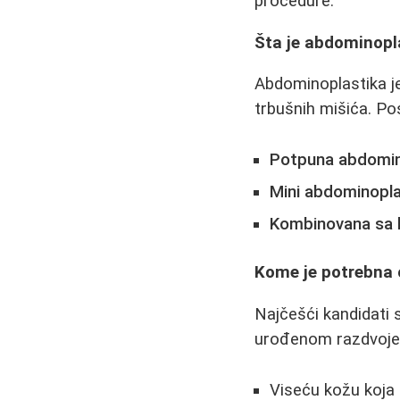
procedure.
Šta je abdominopl
Abdominoplastika je
trbušnih mišića. Po
Potpuna abdomin
Mini abdominopla
Kombinovana sa 
Kome je potrebna 
Najčešći kandidati 
urođenom razdvojeno
Viseću kožu koja