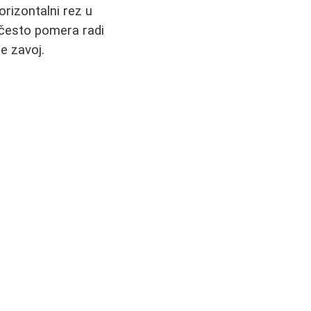
orizontalni rez u
 često pomera radi
e zavoj.