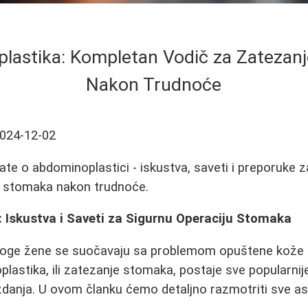
lastika: Kompletan Vodič za Zatezan
Nakon Trudnoće
024-12-02
ate o abdominoplastici - iskustva, saveti i preporuke
a stomaka nakon trudnoće.
 Iskustva i Saveti za Sigurnu Operaciju Stomaka
oge žene se suočavaju sa problemom opuštene kože i
astika, ili zatezanje stomaka, postaje sve popularnij
anja. U ovom članku ćemo detaljno razmotriti sve a