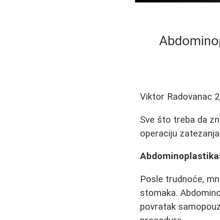
Abdominop
Viktor Radovanac
2
Sve što treba da zn
operaciju zatezanj
Abdominoplastika:
Posle trudnoće, mn
stomaka. Abdominopl
povratak samopouzd