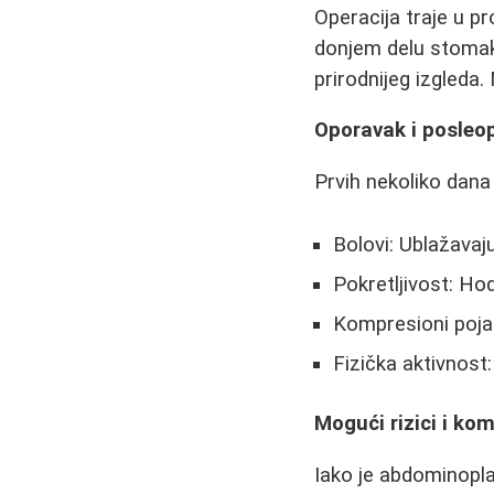
Operacija traje u p
donjem delu stomaka
prirodnijeg izgleda.
Oporavak i posleo
Prvih nekoliko dana s
Bolovi: Ublažavaj
Pokretljivost: Ho
Kompresioni pojas
Fizička aktivnost
Mogući rizici i kom
Iako je abdominoplas