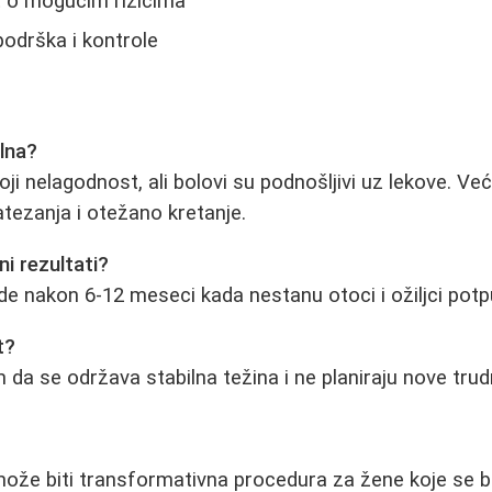
 o mogućim rizicima
odrška i kontrole
olna?
ji nelagodnost, ali bolovi su podnošljivi uz lekove. Već
atezanja i otežano kretanje.
i rezultati?
ide nakon 6-12 meseci kada nestanu otoci i ožiljci pot
t?
 da se održava stabilna težina i ne planiraju nove tru
ože biti transformativna procedura za žene koje se 