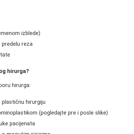
vremenom izblede)
 predelu reza
tate
og hirurga?
zboru hirurga:
 plastičnu hirurgiju
minoplastikom (pogledajte pre i posle slike)
uke pacijenata