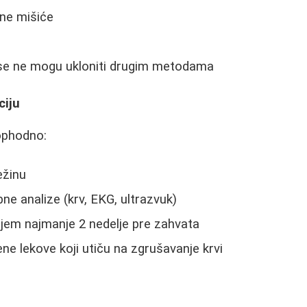
ne mišiće
e se ne mogu ukloniti drugim metodama
ciju
ophodno:
ežinu
ne analize (krv, EKG, ultrazvuk)
jem najmanje 2 nedelje pre zahvata
ne lekove koji utiču na zgrušavanje krvi