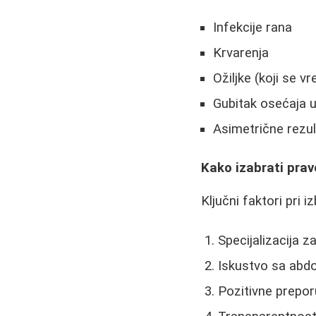
Infekcije rana
Krvarenja
Ožiljke (koji se 
Gubitak osećaja u
Asimetrične rezul
Kako izabrati prav
Ključni faktori pri i
Specijalizacija za
Iskustvo sa abdo
Pozitivne prepor