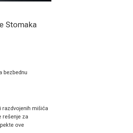
je Stomaka
 za bezbednu
 razdvojenih mišića
e rešenje za
spekte ove