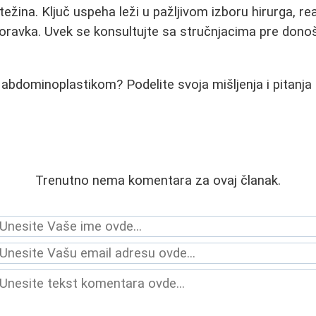
 težina. Ključ uspeha leži u pažljivom izboru hirurga, re
poravka. Uvek se konsultujte sa stručnjacima pre don
a abdominoplastikom? Podelite svoja mišljenja i pitanj
Trenutno nema komentara za ovaj članak.