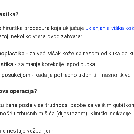
astika?
 hirurška procedura koja uključuje
uklanjanje viška ko
stoji nekoliko vrsta ovog zahvata:
oplastika
- za veći višak kože sa rezom od kuka do k
stika
- za manje korekcije ispod pupka
liposukcijom
- kada je potrebno ukloniti i masno tkivo
ova operacija?
su žene posle više trudnoća, osobe sa velikim gubitkom 
šću trbušnih mišića (dijastazom). Klinički indikacije u
 ne nestaje vežbanjem