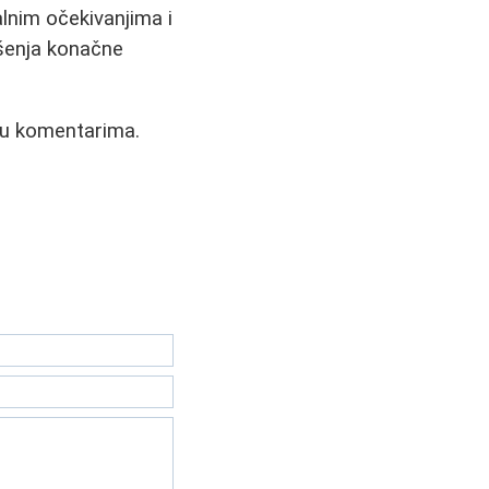
alnim očekivanjima i
ošenja konačne
a u komentarima.