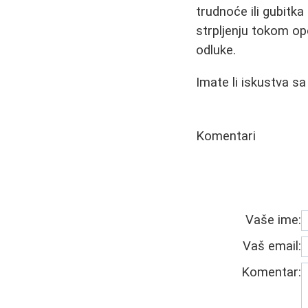
trudnoće ili gubitka
strpljenju tokom o
odluke.
Imate li iskustva s
Komentari
Vaše ime:
Vaš email:
Komentar: