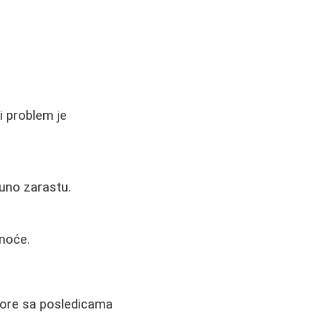
i problem je
puno zarastu.
dnoće.
bore sa posledicama