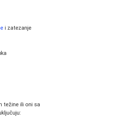
že
i zatezanje
uka
težine ili oni sa
ključuju: