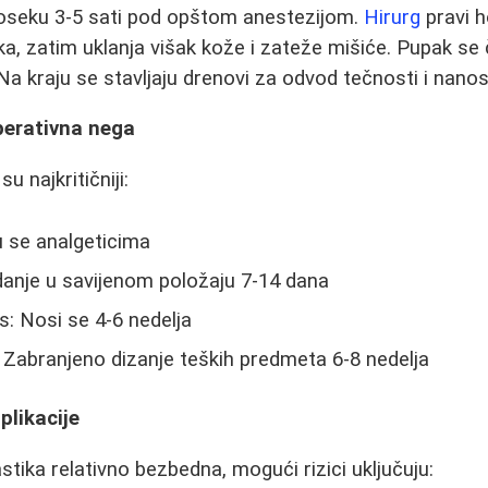
roseku 3-5 sati pod opštom anestezijom.
Hirurg
pravi h
, zatim uklanja višak kože i zateže mišiće. Pupak se
 Na kraju se stavljaju drenovi za odvod tečnosti i nanos
perativna nega
u najkritičniji:
u se analgeticima
danje u savijenom položaju 7-14 dana
: Nosi se 4-6 nedelja
: Zabranjeno dizanje teških predmeta 6-8 nedelja
plikacije
tika relativno bezbedna, mogući rizici uključuju: