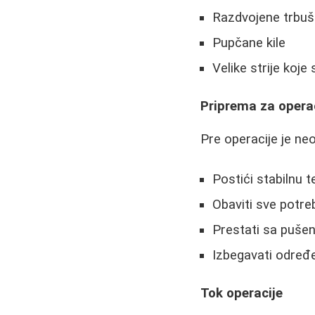
Razdvojene trbuš
Pupčane kile
Velike strije koj
Priprema za opera
Pre operacije je ne
Postići stabilnu t
Obaviti sve potreb
Prestati sa pušen
Izbegavati određe
Tok operacije