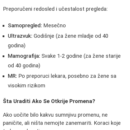
Preporučeni redosled i učestalost pregleda:
Samopregled:
Mesečno
Ultrazvuk:
Godišnje (za žene mladje od 40
godina)
Mamografija:
Svake 1-2 godine (za žene starije
od 40 godina)
MR:
Po preporuci lekara, posebno za žene sa
visokim rizikom
Šta Uraditi Ako Se Otkrije Promena?
Ako uočite bilo kakvu sumnjivu promenu, ne
paničite, ali ništa nemojte zanemariti. Koraci koje