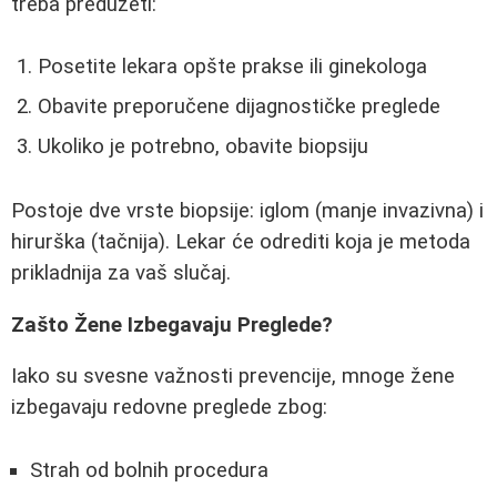
treba preduzeti:
Posetite lekara opšte prakse ili ginekologa
Obavite preporučene dijagnostičke preglede
Ukoliko je potrebno, obavite biopsiju
Postoje dve vrste biopsije: iglom (manje invazivna) i
hirurška (tačnija). Lekar će odrediti koja je metoda
prikladnija za vaš slučaj.
Zašto Žene Izbegavaju Preglede?
Iako su svesne važnosti prevencije, mnoge žene
izbegavaju redovne preglede zbog:
Strah od bolnih procedura