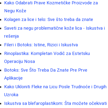
Kako Odabrati Prave Kozmetičke Proizvode za
Negu Kože
Kolagen za lice i telo: Sve što treba da znate
Saveti za negu problematične kože lica - Iskustva i
rešenja
Fileri i Botoks: Istine, Rizici i Iskustva
Rinoplastika: Kompletan Vodič za Estetsku
Operaciju Nosa
Botoks: Sve Što Treba Da Znate Pre Prve
Aplikacije
Kako Ukloniti Fleke na Licu Posle Trudnoće i Drugih
Uzroka
Iskustva sa blefaroplastikom: Šta možete očekivati