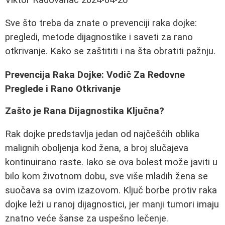
Sve što treba da znate o prevenciji raka dojke:
pregledi, metode dijagnostike i saveti za rano
otkrivanje. Kako se zaštititi i na šta obratiti pažnju.
Prevencija Raka Dojke: Vodič Za Redovne
Preglede i Rano Otkrivanje
Zašto je Rana Dijagnostika Ključna?
Rak dojke predstavlja jedan od najčešćih oblika
malignih oboljenja kod žena, a broj slučajeva
kontinuirano raste. Iako se ova bolest može javiti u
bilo kom životnom dobu, sve više mladih žena se
suočava sa ovim izazovom. Ključ borbe protiv raka
dojke leži u ranoj dijagnostici, jer manji tumori imaju
znatno veće šanse za uspešno lečenje.