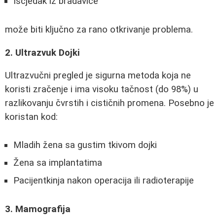
Iscjedak iz bradavice
može biti ključno za rano otkrivanje problema.
2. Ultrazvuk Dojki
Ultrazvučni pregled je sigurna metoda koja ne
koristi zračenje i ima visoku tačnost (do 98%) u
razlikovanju čvrstih i cističnih promena. Posebno je
koristan kod:
Mladih žena sa gustim tkivom dojki
Žena sa implantatima
Pacijentkinja nakon operacija ili radioterapije
3. Mamografija