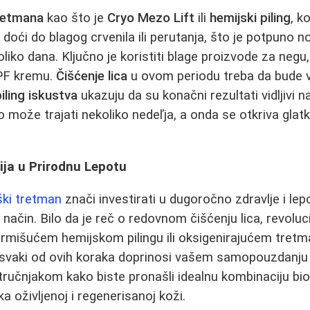
retmana
kao što je
Cryo Mezo Lift
ili
hemijski piling
, k
doći do blagog crvenila ili perutanja, što je potpuno n
liko dana. Ključno je koristiti blage proizvode za negu,
PF kremu.
Čišćenje lica
u ovom periodu treba da bude 
iling iskustva
ukazuju da su konačni rezultati vidljivi
 može trajati nekoliko nedeľja, a onda se otkriva glatk
cija u Prirodnu Lepotu
ški tretman
znači investirati u dugoročno zdravlje i le
 način. Bilo da je reč o redovnom čišćenju lica, revol
ormišućem hemijskom pilingu ili oksigenirajućem tretm
 svaki od ovih koraka doprinosi vašem samopouzdanju i
tručnjakom kako biste pronašli idealnu kombinaciju bi
ka oživljenoj i regenerisanoj koži.