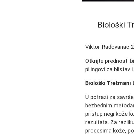
Biološki T
Viktor Radovanac
2
Otkrijte prednosti b
pilingovi za blistav 
Biološki Tretmani L
U potrazi za savrše
bezbednim metodam
pristup negi kože k
rezultata. Za razli
procesima kože, pod