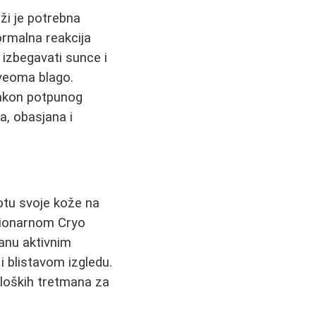
oži je potrebna
ormalna reakcija
 izbegavati sunce i
veoma blago.
 nakon potpunog
a, obasjana i
potu svoje kože na
ucionarnom Cryo
anu aktivnim
 blistavom izgledu.
oloških tretmana za