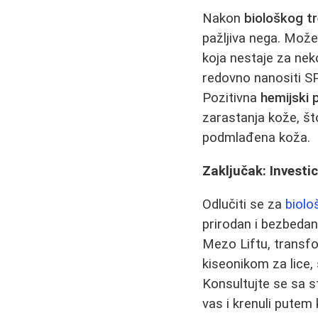
Nakon
biološkog t
pažljiva nega. Može 
koja nestaje za neko
redovno nanositi S
Pozitivna
hemijski p
zarastanja kože, što
podmlađena koža.
Zaključak: Investi
Odlučiti se za
biolo
prirodan i bezbedan
Mezo Liftu, transf
kiseonikom za lice,
Konsultujte se sa s
vas i krenuli putem 