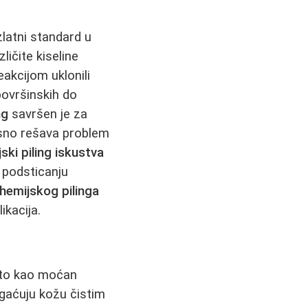
zlatni standard u
ličite kiseline
eakcijom uklonili
površinskih do
ng
savršen je za
sno rešava problem
ski piling iskustva
 podsticanju
hemijskog pilinga
ikacija.
to kao moćan
bogaćuju kožu čistim