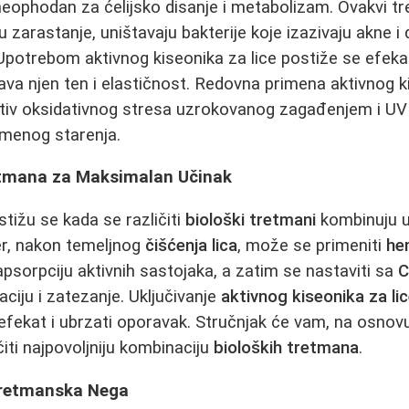
 neophodan za ćelijsko disanje i metabolizam. Ovakvi t
ju zarastanje, uništavaju bakterije koje izazivaju akne 
Upotrebom aktivnog kiseonika za lice postiže se efeka
šava njen ten i elastičnost. Redovna primena aktivnog k
tiv oksidativnog stresa uzrokovanog zagađenjem i UV
emenog starenja.
tmana za Maksimalan Učinak
ostižu se kada se različiti
biološki tretmani
kombinuju 
er, nakon temeljnog
čišćenja lica
, može se primeniti
hem
apsorpciju aktivnih sastojaka, a zatim se nastaviti sa
C
aciju i zatezanje. Uključivanje
aktivnog kiseonika za li
efekat i ubrzati oporavak. Stručnjak će vam, na osnovu
iti najpovoljniju kombinaciju
bioloških tretmana
.
tretmanska Nega