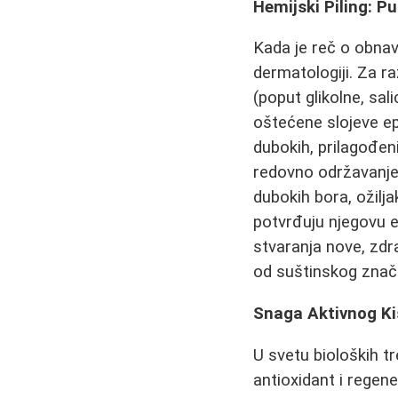
Hemijski Piling: Pu
Kada je reč o obnav
dermatologiji. Za r
(poput glikolne, sal
oštećene slojeve epi
dubokih, prilagođe
redovno održavanje 
dubokih bora, ožilja
potvrđuju njegovu e
stvaranja nove, zd
od suštinskog znača
Snaga Aktivnog Ki
U svetu bioloških 
antioxidant i regene