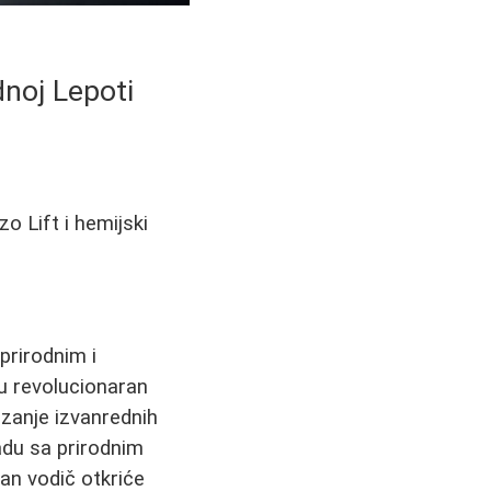
dnoj Lepoti
o Lift i hemijski
prirodnim i
u revolucionaran
izanje izvanrednih
adu sa prirodnim
an vodič otkriće