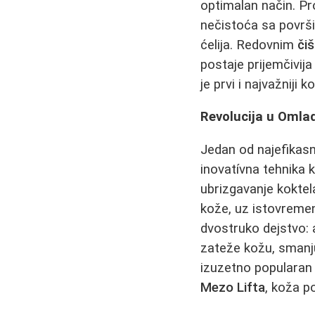
optimalan način. P
nečistoća sa površi
ćelija. Redovnim
či
postaje prijemčivij
je prvi i najvažniji 
Revolucija u Omla
Jedan od najefikasn
inovatívna tehnika 
ubrizgavanje koktel
kože, uz istovreme
dvostruko dejstvo: 
zateže kožu, smanj
izuzetno popularan
Mezo Lifta
, koža p