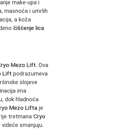
anje make-upa i
a, masnoća i umrlih
cija, a koža
vedeno
čišćenje lica
Cryo Mezo Lift
. Ova
 Lift
podrazumeva
ršinske slojeve
nacija ima
ju, dok hladnoća
ryo Mezo Lifta
je
rije tretmana
Cryo
e videće smanjuju.