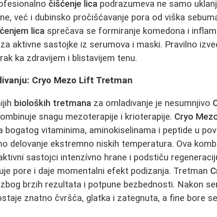
rofesionalno
čišćenje lica
podrazumeva ne samo uklanj
ne, već i dubinsko pročišćavanje pora od viška sebum
šćenjem lica
sprečava se formiranje komedona i inflama
a za aktivne sastojke iz serumova i maski. Pravilno iz
korak ka zdravijem i blistavijem tenu.
divanju: Cryo Mezo Lift Tretman
ijih
bioloških tretmana
za omladivanje je nesumnjivo
kombinuje snagu mezoterapije i krioterapije.
Cryo Mezo
a bogatog vitaminima, aminokiselinama i peptide u pov
no delovanje ekstremno niskih temperatura. Ova kombi
aktivni sastojci intenzívno hrane i podstiču regeneraci
uje pore i daje momentalni efekt podizanja. Tretman
C
 zbog brzih rezultata i potpune bezbednosti. Nakon se
ostaje znatno čvršća, glatka i zategnuta, a fine bore s