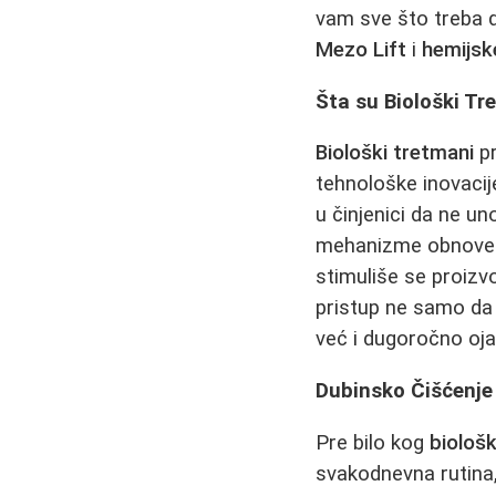
vam sve što treba 
Mezo Lift
i
hemijsk
Šta su Biološki Tr
Biološki tretmani
pr
tehnološke inovacij
u činjenici da ne u
mehanizme obnove k
stimuliše se proizvo
pristup ne samo da 
već i dugoročno oj
Dubinsko Čišćenje 
Pre bilo kog
biološ
svakodnevna rutina,