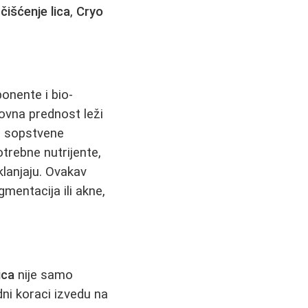
a
čišćenje lica
,
Cryo
onente i bio-
ovna prednost leži
ju sopstvene
otrebne nutrijente,
klanjaju. Ovakav
mentacija ili akne,
ica
nije samo
ni koraci izvedu na