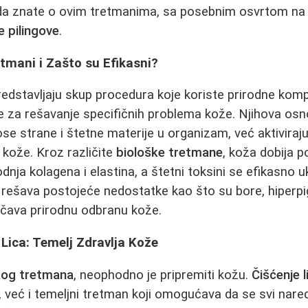
da znate o ovim tretmanima, sa posebnim osvrtom n
e pilingove
.
etmani i Zašto su Efikasni?
edstavljaju skup procedura koje koriste prirodne komp
e za rešavanje specifičnih problema kože. Njihova osn
nose strane i štetne materije u organizam, već aktivira
ože. Kroz različite
biološke tretmane
, koža dobija p
dnja kolagena i elastina, a štetni toksini se efikasno u
rešava postojeće nedostatke kao što su bore, hiperpig
ačava prirodnu odbranu kože.
Lica: Temelj Zdravlja Kože
kog tretmana
, neophodno je pripremiti kožu.
Čišćenje l
 već i temeljni tretman koji omogućava da se svi nared