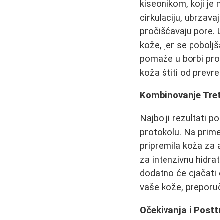
kiseonikom, koji je
cirkulaciju, ubrzava
pročišćavaju pore. 
kože, jer se pobolj
pomaže u borbi pro
koža štiti od prevr
Kombinovanje Tre
Najbolji rezultati p
protokolu. Na prim
pripremila koža za 
za intenzivnu hidrat
dodatno će ojačati 
vaše kože, preporuč
Očekivanja i Post