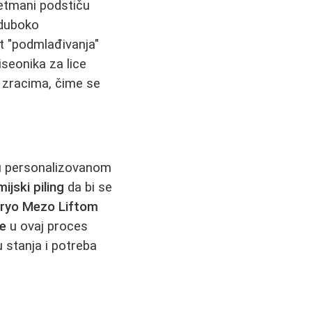
retmani podstiču
i duboko
t "podmlađivanja"
iseonika za lice
 zracima, čime se
u personalizovanom
ijski piling
da bi se
ryo Mezo Liftom
ce
u ovaj proces
 stanja i potreba