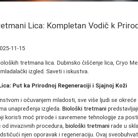
retmani Lica: Kompletan Vodič k Priro
025-11-15
ioloških tretmana lica. Dubinsko čišćenje lica, Cryo Mez
i mladalački izgled. Saveti i iskustva.
ica: Put ka Prirodnoj Regeneraciji i Sjajnoj Koži
nstvom i očuvanjem mladosti, sve više ljudi se okreće 
a unapređenja izgleda.
Biološki tretmani
predstavljaj
oji koristi moć prirode i savremene tehnologije za post
ku od invazivnih procedura,
biološki tretmani
rade u skl
stičući njen oporavak i regeneraciju. Ovaj sveobuhvat