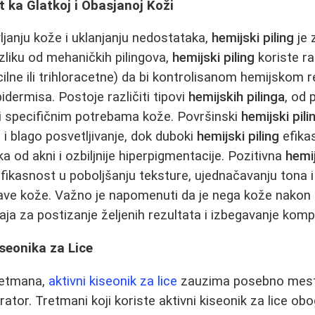
t ka Glatkoj i Obasjanoj Koži
ljanju kože i uklanjanju nedostataka,
hemijski piling
je 
azliku od mehaničkih pilingova,
hemijski piling
koriste raz
icilne ili trihloracetne) da bi kontrolisanom hemijskom r
dermisa. Postoje različiti tipovi
hemijskih pilinga
, od 
ni specifičnim potrebama kože. Površinski
hemijski pili
i blago posvetljivanje, dok duboki
hemijski piling
efika
ka od akni i ozbiljnije hiperpigmentacije. Pozitivna
hemij
fikasnost u poboljšanju teksture, ujednačavanju tona i
rave kože. Važno je napomenuti da je nega kože nakon
ja za postizanje željenih rezultata i izbegavanje kompl
seonika za Lice
tretmana,
aktivni kiseonik za lice
zauzima posebno mes
rator. Tretmani koji koriste aktivni kiseonik za lice o