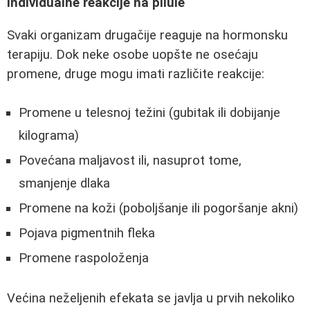
Individualne reakcije na pilule
Svaki organizam drugačije reaguje na hormonsku
terapiju. Dok neke osobe uopšte ne osećaju
promene, druge mogu imati različite reakcije:
Promene u telesnoj težini (gubitak ili dobijanje
kilograma)
Povećana maljavost ili, nasuprot tome,
smanjenje dlaka
Promene na koži (poboljšanje ili pogoršanje akni)
Pojava pigmentnih fleka
Promene raspoloženja
Većina neželjenih efekata se javlja u prvih nekoliko