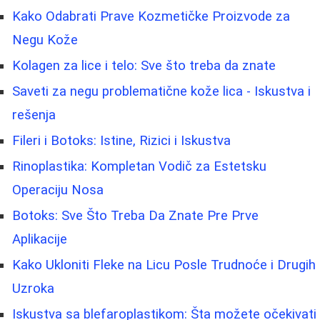
Kako Odabrati Prave Kozmetičke Proizvode za
Negu Kože
Kolagen za lice i telo: Sve što treba da znate
Saveti za negu problematične kože lica - Iskustva i
rešenja
Fileri i Botoks: Istine, Rizici i Iskustva
Rinoplastika: Kompletan Vodič za Estetsku
Operaciju Nosa
Botoks: Sve Što Treba Da Znate Pre Prve
Aplikacije
Kako Ukloniti Fleke na Licu Posle Trudnoće i Drugih
Uzroka
Iskustva sa blefaroplastikom: Šta možete očekivati