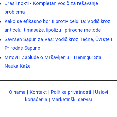
Urasli nokti - Kompletan vodič za rešavanje
problema
Kako se efikasno boriti protiv celulita: Vodič kroz
anticelulit masaže, lipolizu i prirodne metode
Savršen Sapun za Vas: Vodič kroz Tečne, Čvrste i
Prirodne Sapune
Mitovi i Zablude o Mršavljenju i Treningu: Šta
Nauka Kaže
O nama
|
Kontakt
|
Politika privatnosti
|
Uslovi
korišćenja
|
Marketinški servisi