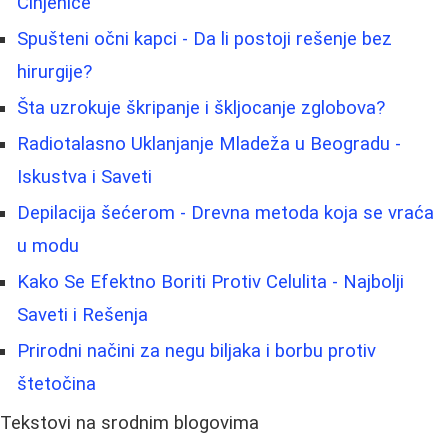
Činjenice
Spušteni očni kapci - Da li postoji rešenje bez
hirurgije?
Šta uzrokuje škripanje i škljocanje zglobova?
Radiotalasno Uklanjanje Mladeža u Beogradu -
Iskustva i Saveti
Depilacija šećerom - Drevna metoda koja se vraća
u modu
Kako Se Efektno Boriti Protiv Celulita - Najbolji
Saveti i Rešenja
Prirodni načini za negu biljaka i borbu protiv
štetočina
Tekstovi na srodnim blogovima