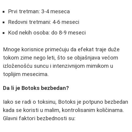
Prvi tretman: 3-4 meseca
Redovni tretmani: 4-6 meseci
Kod nekih osoba: do 8-9 meseci
Mnoge korisnice primećuju da efekat traje duže
tokom zime nego leti, što se objašnjava većom
izloženošću suncu i intenzivnijom mimikom u
toplijim mesecima.
Da li je Botoks bezbedan?
Iako se radi o toksinu, Botoks je potpuno bezbedan
kada se koristi u malim, kontrolisanim količinama.
Glavni faktori bezbednosti su: