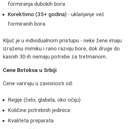
formiranja dubokih bora
Korektivno (35+ godina)
- uklanjanje već
formiranih bora
Ključ je u individualnom pristupu - neke žene imaju
izraženu mimiku i rano razviju bore, dok druge do
kasnih 30-ih nemaju potrebe za tretmanom.
Cene Botoksa u Srbiji
Cene variraju u zavisnosti od:
Regije (čelo, glabela, oko očiju)
Količine potrebnih jedinica
Kvaliteta preparata