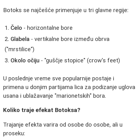
Botoks se najčešće primenjuje u tri glavne regije:
Čelo
- horizontalne bore
Glabela
- vertikalne bore između obrva
("mrstilice")
Okolo očiju
- "guščje stopice" (crow's feet)
U poslednje vreme sve popularnije postaje i
primena u donjim partijama lica za podizanje uglova
usana i ublažavanje "marionetskih" bora.
Koliko traje efekat Botoksa?
Trajanje efekta varira od osobe do osobe, ali u
proseku: