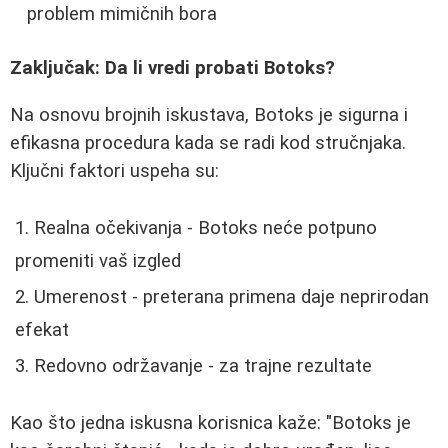
problem mimičnih bora
Zaključak: Da li vredi probati Botoks?
Na osnovu brojnih iskustava, Botoks je sigurna i
efikasna procedura kada se radi kod stručnjaka.
Ključni faktori uspeha su:
Realna očekivanja - Botoks neće potpuno
promeniti vaš izgled
Umerenost - preterana primena daje neprirodan
efekat
Redovno održavanje - za trajne rezultate
Kao što jedna iskusna korisnica kaže: "Botoks je