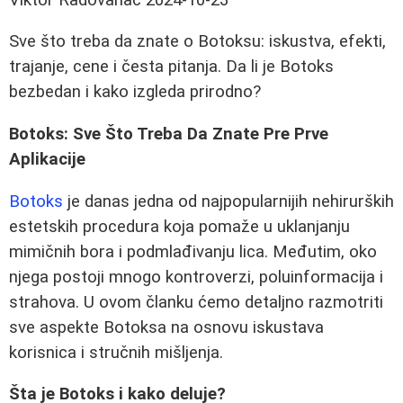
Sve što treba da znate o Botoksu: iskustva, efekti,
trajanje, cene i česta pitanja. Da li je Botoks
bezbedan i kako izgleda prirodno?
Botoks: Sve Što Treba Da Znate Pre Prve
Aplikacije
Botoks
je danas jedna od najpopularnijih nehirurških
estetskih procedura koja pomaže u uklanjanju
mimičnih bora i podmlađivanju lica. Međutim, oko
njega postoji mnogo kontroverzi, poluinformacija i
strahova. U ovom članku ćemo detaljno razmotriti
sve aspekte Botoksa na osnovu iskustava
korisnica i stručnih mišljenja.
Šta je Botoks i kako deluje?