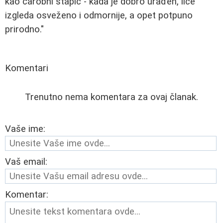
kao čarobni štapić - kada je dobro urađen, lice
izgleda osveženo i odmornije, a opet potpuno
prirodno."
Komentari
Trenutno nema komentara za ovaj članak.
Vaše ime:
Vaš email:
Komentar: