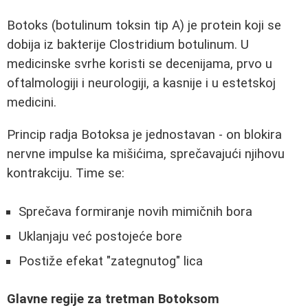
Botoks (botulinum toksin tip A) je protein koji se
dobija iz bakterije Clostridium botulinum. U
medicinske svrhe koristi se decenijama, prvo u
oftalmologiji i neurologiji, a kasnije i u estetskoj
medicini.
Princip radja Botoksa je jednostavan - on blokira
nervne impulse ka mišićima, sprečavajući njihovu
kontrakciju. Time se:
Sprečava formiranje novih mimičnih bora
Uklanjaju već postojeće bore
Postiže efekat "zategnutog" lica
Glavne regije za tretman Botoksom