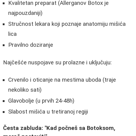
Kvalitetan preparat (Allerganov Botox je
najpouzdaniji)
Stručnost lekara koji poznaje anatomiju mišića
lica
Pravilno doziranje
Najčešće nuspojave su prolazne i uključuju:
Crvenilo i oticanje na mestima uboda (traje
nekoliko sati)
Glavobolje (u prvih 24-48h)
Slabost mišića u tretiranoj regiji
Česta zabluda: "Kad počneš sa Botoksom,